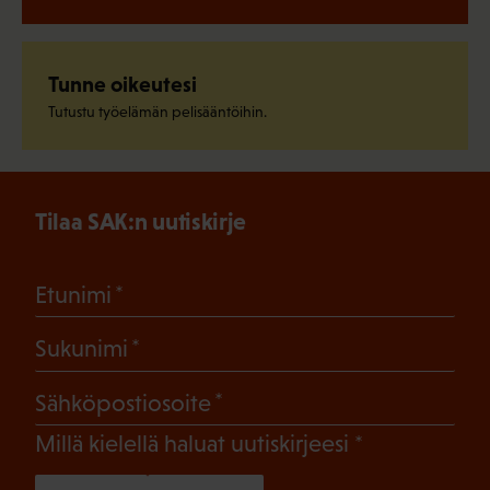
Tunne oikeutesi
Tutustu työelämän pelisääntöihin.
Tilaa SAK:n uutiskirje
(Pakollinen)
Etunimi
(Pakollinen)
Sukunimi
(Pakollinen)
Sähköpostiosoite
(Pakollinen)
Millä kielellä haluat uutiskirjeesi