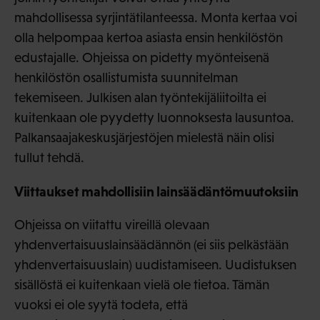
mahdollisessa syrjintätilanteessa. Monta kertaa voi
olla helpompaa kertoa asiasta ensin henkilöstön
edustajalle. Ohjeissa on pidetty myönteisenä
henkilöstön osallistumista suunnitelman
tekemiseen. Julkisen alan työntekijäliitoilta ei
kuitenkaan ole pyydetty luonnoksesta lausuntoa.
Palkansaajakeskusjärjestöjen mielestä näin olisi
tullut tehdä.
Viittaukset mahdollisiin lainsäädäntömuutoksiin
Ohjeissa on viitattu vireillä olevaan
yhdenvertaisuuslainsäädännön (ei siis pelkästään
yhdenvertaisuuslain) uudistamiseen. Uudistuksen
sisällöstä ei kuitenkaan vielä ole tietoa. Tämän
vuoksi ei ole syytä todeta, että