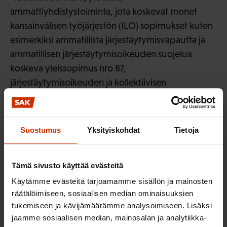
ammattiyhdistystoiminta, jota koskevat monet
kansainvälisen työjärjestön (ILO) sopimukset kuten
esimerkiksi ammatillista järjestäytymisvapautta ja
ammatillisen järjestäytymisoikeuden suojelua
koskeva yleissopimus nro 87,
järjestäytymisoikeuden ja kollektiivisen
neuvotteluoikeuden periaatteiden soveltamista
koskeva yleissopimus nro 98, työntekijöiden
edustajia koskeva yleissopimus nro 135, julkisen
Suostumus
Yksityiskohdat
Tietoja
sektorin työelämän suhteita koskeva yleissopimus
nro 151 ja kollektiivista neuvottelumenettelyä
Tämä sivusto käyttää evästeitä
koskeva yleissopimus nro 154.
Käytämme evästeitä tarjoamamme sisällön ja mainosten
-Sivulla 7 voisi etnistä alkuperää käsittelevään
räätälöimiseen, sosiaalisen median ominaisuuksien
kohtaan lisätä opastuksen.
tukemiseen ja kävijämäärämme analysoimiseen. Lisäksi
jaamme sosiaalisen median, mainosalan ja analytiikka-