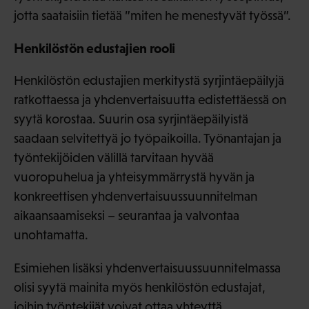
jotta saataisiin tietää ”miten he menestyvät työssä”.
Henkilöstön edustajien rooli
Henkilöstön edustajien merkitystä syrjintäepäilyjä
ratkottaessa ja yhdenvertaisuutta edistettäessä on
syytä korostaa. Suurin osa syrjintäepäilyistä
saadaan selvitettyä jo työpaikoilla. Työnantajan ja
työntekijöiden välillä tarvitaan hyvää
vuoropuhelua ja yhteisymmärrystä hyvän ja
konkreettisen yhdenvertaisuussuunnitelman
aikaansaamiseksi – seurantaa ja valvontaa
unohtamatta.
Esimiehen lisäksi yhdenvertaisuussuunnitelmassa
olisi syytä mainita myös henkilöstön edustajat,
joihin työntekijät voivat ottaa yhteyttä