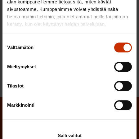
-Taulukon loppuun olisi syytä lisätä erilliseksi
alan kumppaneillemme tietoja siitä, miten käytät
sivustoamme. Kumppanimme voivat yhdistää näitä
kohdakseen läheissyrjinnän.
tietoja muihin tietoihin, joita olet antanut heille tai joita on
kerätty, kun olet käyttänyt heidän palvelujaan.
Suomen Ammattiliittojen Keskusjärjestö SAK ry
Toimihenkilökeskusjärjestö STTK ry
Suostumuksen
Välttämätön
valinta
Akava ry
Mieltymykset
Tilastot
Markkinointi
Tilaa SAK:n uutiskirje ja pysy kartalla
tapahtumista
Salli valitut
SAK:n uutiskirje tarjoaa viikottain tutkittua tietoa,