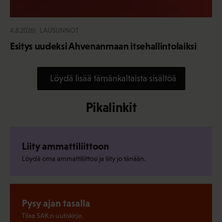
4.8.2026
LAUSUNNOT
Esitys uudeksi Ahvenanmaan itsehallintolaiksi
Löydä lisää tämänkaltaista sisältöä
Pikalinkit
Liity ammattiliittoon
Löydä oma ammattiliittosi ja liity jo tänään.
Pysy ajan tasalla
Tilaa SAK:n uutiskirje.