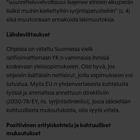
”suunnitteluvelvollisuus laajenee etnisen alkuperän
lisäksi muihin kiellettyihin syrjintäperusteihin” (s, 4)
eikä muutoinkaan ennakoida lakimuutoksia.
Lähdeviittaukset
Ohjeissa on viitattu Suomessa vielä
ratifioimattomaan YK:n vammaisia ihmisiä
koskevaan yleissopimukseen. Olisi hyvä, jos
ohjeisiin lisättäisiin nettisivut, joilla sopimukseen voi
tutustua. Myös EU:n yhdenvertaisesta kohtelusta
työssä ja ammatissa annettuun direktiiviin
(2000/78/EY, ns. syrjintädirektiivi), jossa säädetään
kohtuullisista mukautuksista, olisi syytä viitata.
Positiivinen erityiskohtelu ja kohtuulliset
mukautukset