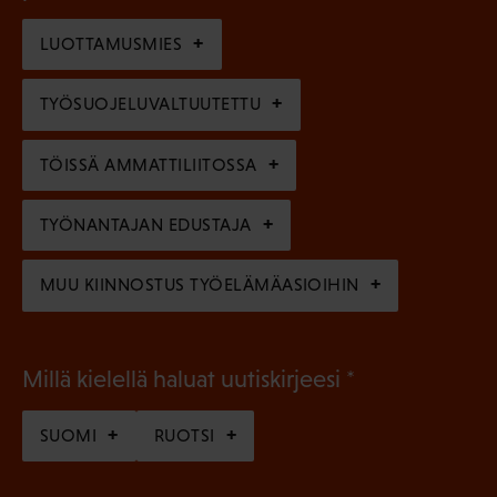
o
i
n
l
LUOTTAMUSMIES
n
)
l
e
TYÖSUOJELUVALTUUTETTU
i
n
n
)
TÖISSÄ AMMATTILIITOSSA
e
n
TYÖNANTAJAN EDUSTAJA
)
MUU KIINNOSTUS TYÖELÄMÄASIOIHIN
(
Millä kielellä haluat uutiskirjeesi
P
SUOMI
RUOTSI
a
k