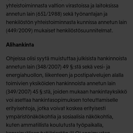
yhteistoiminnasta valtion virastoissa ja laitoksissa
annetun lain (651/1988) sekä työnantajan ja
henkilöstön yhteistoiminnasta kunnissa annetun lain
(449/2009) mukaiset henkilöstösuunnitelmat.
Alihankinta
Ohjeissa olisi syytä muistuttaa julkisista hankinnoista
annetun lain (348/2007) 49 §:stä sekä vesi- ja
energiahuollon, liikenteen ja postipalvelujen alalla
toimivien yksiköiden hankinnoista annetun lain
(349/2007) 45 §:stä, joiden mukaan hankintayksikkö
voi asettaa hankintasopimuksen toteuttamiselle
erityisehtoja, jotka voivat koskea erityisesti
ympäristönäkökohtia ja sosiaalisia näkökohtia,
kuten ammatillista koulutusta työpaikalla,