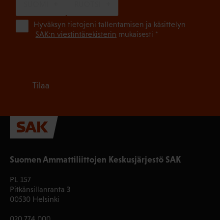
SUOMI
RUOTSI
(Pa
Hyväksyn tietojeni tallentamisen ja käsittelyn
SAK:n viestintärekisterin
mukaisesti *
Tilaa
Suomen Ammattiliittojen Keskusjärjestö SAK
PL 157
Pitkänsillanranta 3
00530 Helsinki
020 774 000