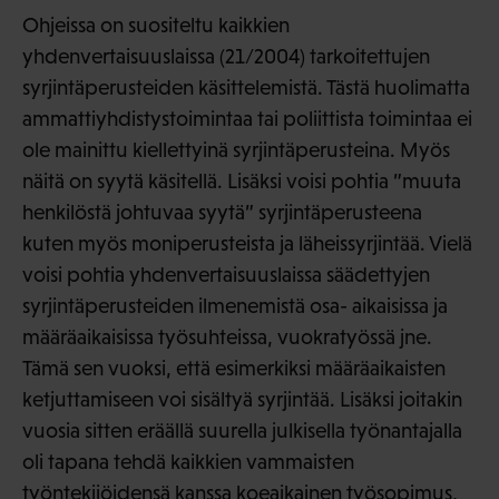
Ohjeissa on suositeltu kaikkien
yhdenvertaisuuslaissa (21/2004) tarkoitettujen
syrjintäperusteiden käsittelemistä. Tästä huolimatta
ammattiyhdistystoimintaa tai poliittista toimintaa ei
ole mainittu kiellettyinä syrjintäperusteina. Myös
näitä on syytä käsitellä. Lisäksi voisi pohtia ”muuta
henkilöstä johtuvaa syytä” syrjintäperusteena
kuten myös moniperusteista ja läheissyrjintää. Vielä
voisi pohtia yhdenvertaisuuslaissa säädettyjen
syrjintäperusteiden ilmenemistä osa- aikaisissa ja
määräaikaisissa työsuhteissa, vuokratyössä jne.
Tämä sen vuoksi, että esimerkiksi määräaikaisten
ketjuttamiseen voi sisältyä syrjintää. Lisäksi joitakin
vuosia sitten eräällä suurella julkisella työnantajalla
oli tapana tehdä kaikkien vammaisten
työntekijöidensä kanssa koeaikainen työsopimus,