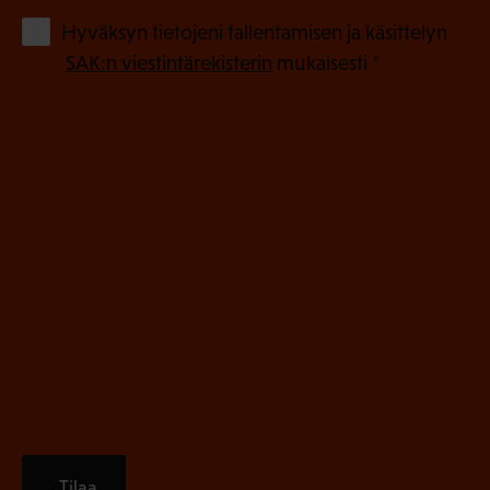
o
(
Hyväksyn tietojeni tallentamisen ja käsittelyn
P
l
SAK:n viestintärekisterin
mukaisesti *
a
l
k
i
o
n
l
e
l
i
n
n
)
e
n
)
Tilaa