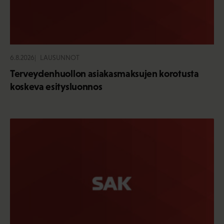
6.8.2026
LAUSUNNOT
Terveydenhuollon asiakasmaksujen korotusta
koskeva esitysluonnos