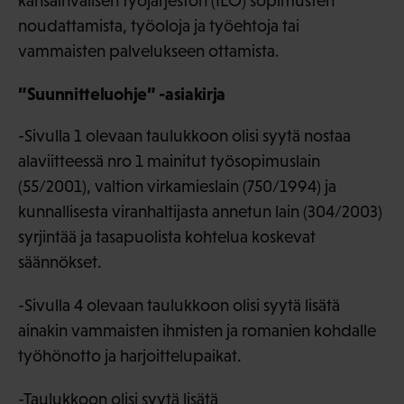
kansainvälisen työjärjestön (ILO) sopimusten
noudattamista, työoloja ja työehtoja tai
vammaisten palvelukseen ottamista.
”Suunnitteluohje” -asiakirja
-Sivulla 1 olevaan taulukkoon olisi syytä nostaa
alaviitteessä nro 1 mainitut työsopimuslain
(55/2001), valtion virkamieslain (750/1994) ja
kunnallisesta viranhaltijasta annetun lain (304/2003)
syrjintää ja tasapuolista kohtelua koskevat
säännökset.
-Sivulla 4 olevaan taulukkoon olisi syytä lisätä
ainakin vammaisten ihmisten ja romanien kohdalle
työhönotto ja harjoittelupaikat.
-Taulukkoon olisi syytä lisätä