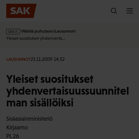
Hyppää
sisältöön
s
Näistä puhutaan
Lausunnot
a
Yleiset suositukset yhdenverta…
k
·
f
23.11.2009 14:52
LAUSUNNOT
i
Yleiset suositukset
yhdenvertaisuussuunnitel
man sisällöiksi
Sisäasiainministeriö
Kirjaamo
PL 26