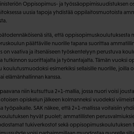
inisteriön Oppisopimus- ja työssäoppimisuudistuksen osa
aitoksessa uusia tapoja yhdistää oppilaitosmuotoista amma
ta.
epätodennäköisenä sitä, että oppisopimuskoulutuksesta 
ruskoulun päättäville nuorille tapana suorittaa ammatilli
on vaativa ja itsenäiseen työskentelyyn perustuva kou
ta tutkinnon suorittajalta ja työnantajalta. Tämän vuoksi
 koulutusmuodoksi esimerkiksi sellaisille nuorille, joilla
ai elämänhallinnan kanssa.
paavana niin kutsuttua 2+1-mallia, jossa nuori voisi jousta
toisen opiskelun jälkeen kolmanneksi vuodeksi viimeis
työpaikalle. SAK näkee, että 2+1-mallissa voitaisiin yhdi
koulutuksen hyvät puolet; ammatillisten perusvalmiuksi
dostamat tukiverkostot sekä oppisopimuskoulutuksen t
ussuhde voisi parhaimmillaan muodostaa nuorelle silla