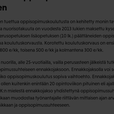
en
n tuettua oppisopimuskoulutusta on kehitetty monin tav
ana nuorisotakuuta on vuodesta 2013 lukien maksettu kys
erusopetuksen lisäopetuksen (10 lk.) päättäneiden oppi
ttua koulutuskorvausta. Korotettu koulutuskorvaus on en
0 e/kk, toisena 500 e/kk ja kolmantena 300 e/kk.
orilla, alle 25-vuotiailla, vailla perusasteen jälkeistä tut
opimussuhteiseen ennakkojaksoon. Ennakkojaksolla voi se
olisiko oppisopimuskoulutus sopiva vaihtoehto. Ennakkoja
i, ollen kuitenkin enintään 20 opintoviikon pituinen eli ajal
K:n mielestä ennakkojakso yhdistettynä oppisopimussu
aan muodostaa työnantajalle riittävän mittaisen ajan ar
aikkaan ja oppisopimussuhteeseen.