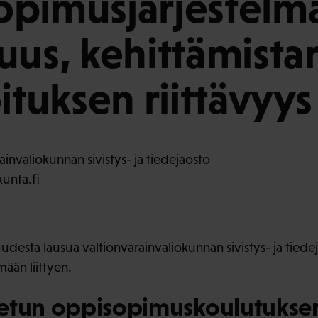
opimusjärjestelm
uus, kehittämista
ituksen riittävyys
invaliokunnan sivistys- ja tiedejaosto
kunta.fi
udesta lausua valtionvarainvaliokunnan sivistys- ja tiedej
ään liittyen.
etun oppisopimuskoulutukse