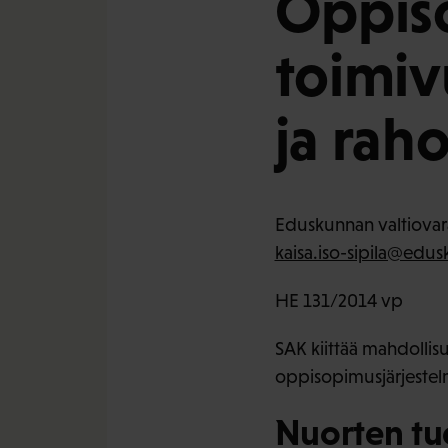
Oppis
toimiv
ja raho
Eduskunnan valtiovara
kaisa.iso-sipila@edus
HE 131/2014 vp
SAK kiittää mahdollisu
oppisopimusjärjestelm
Nuorten tu