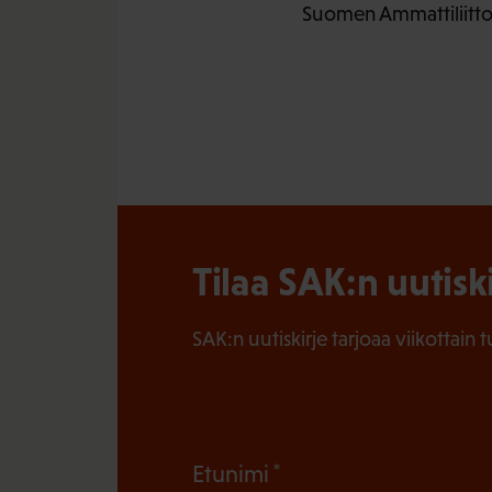
Suomen Ammattiliittoj
Tilaa SAK:n uutisk
SAK:n uutiskirje tarjoaa viikottain 
(
Etunimi