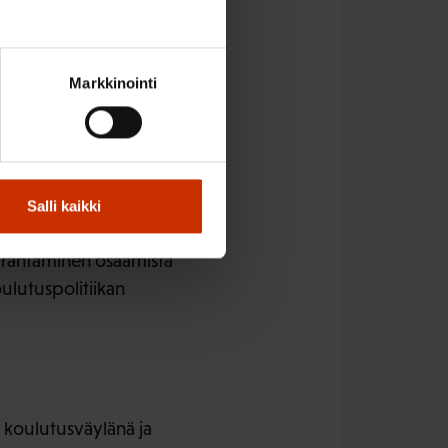
estöä lyhemmäksi,
olelle kasvavat.
Markkinointi
n varteenotettava
n huolissaan näiden
a on nelivuotinen ja
deksi.
Salli kaikki
n 350 000 ja heitä
arantaminen osaamista
oulutuspolitiikan
 koulutusväylänä ja