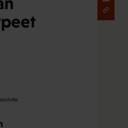
än
rpeet
aostolle
n