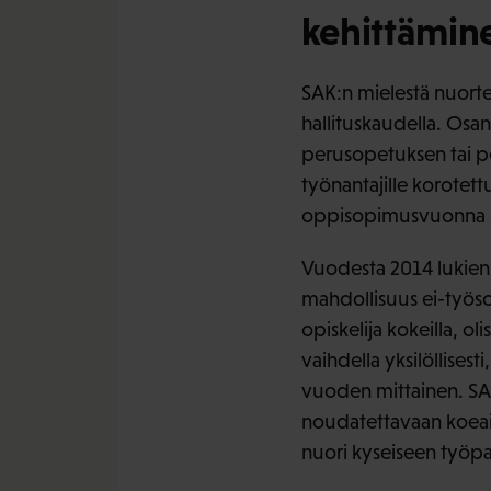
kehittämin
SAK:n mielestä nuorte
hallituskaudella. Os
perusopetuksen tai p
työnantajille korote
oppisopimusvuonna 80
Vuodesta 2014 lukien nu
mahdollisuus ei-työs
opiskelija kokeilla, 
vaihdella yksilöllisest
vuoden mittainen. SA
noudatettavaan koeaik
nuori kyseiseen työp