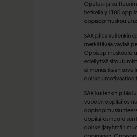
Opetus- ja kulttuurim
hetkellä yli 100 oppil
oppisopimuskoulutus
SAK pitää kuitenkin 
merkittävää väylää pe
Oppisopimuskoulutus 
edellyttää sitoutumis
ei monestikaan sovellu
opiskelumotivaation t
SAK kuitenkin pitää lu
vuoden oppilaitosmuo
oppisopimussuhteessa 
oppilaitosmuotoisen 
opiskelijaryhmän muo
oppiminen. Oppisopim