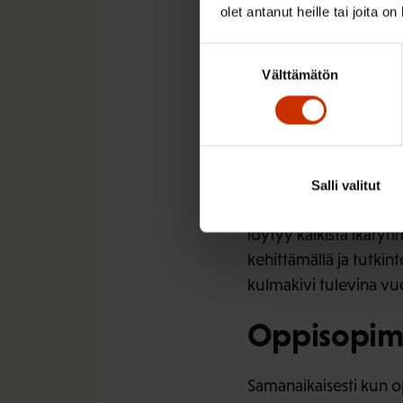
olet antanut heille tai joita o
erittäin tärkeinä. Pe
työttömyysjaksot pitk
Suostumuksen
Välttämätön
valinta
Vailla perusasteen jä
tapa ammatillisen tut
kohdennettujen ohjelm
aikuisten osaamisper
Salli valitut
SAK muistuttaa, että v
löytyy kaikista ikär
kehittämällä ja tutkint
kulmakivi tulevina vu
Oppisopim
Samanaikaisesti kun 