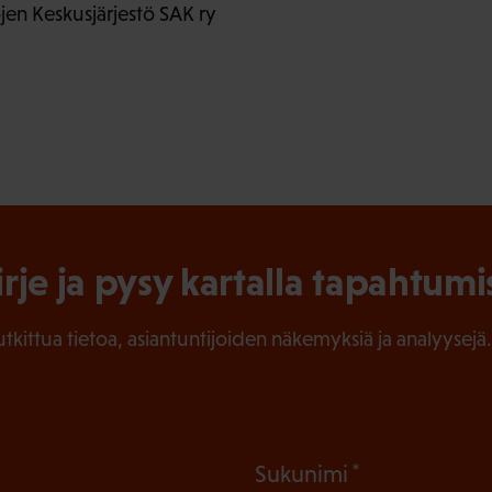
en Keskusjärjestö SAK ry
irje ja pysy kartalla tapahtumi
tutkittua tietoa, asiantuntijoiden näkemyksiä ja analyysejä.
(
Sukunimi