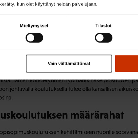
n kerätty, kun olet käyttänyt heidän palvelujaan.
rusasteen varassa olevien työikäisten työura jää muuta vä
ittyvät ja riskit päätyä kokonaan työmarkkinoiden ulkopu
Mieltymykset
Tilastot
lkeistä tutkintoa olevien kohdalla oppisopimuskoulutus o
kinnon suorittamiseen ja työllistymiseen. SAK on kuitenki
ien lyhyestä kestosta. Nuorten aikuisten osaamisohjelm
ustan vahvistamiseen on varattu määrärahat kahdeksi vuo
Vain välttämättömät
ailla perusasteen jälkeistä tutkintoa olevia aikuisia on noi
yhmistä. Tämän kohderyhmän työmarkkinakelpoisuuden p
oon johtavalla koulutuksella tulee olla kansallisen aikuisk
osina.
uskoulutuksen määrärahat
oppisopimuskoulutuksen kehittämiseen nuorille sopivana