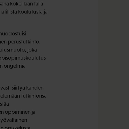
na kokeillaan tällä
tillista koulutusta ja
muodostuisi
nen perustutkinto.
lutusmuoto, joka
 oppisopimuskoulutus
 on ongelmia
vasti siirtyä kahden
telemään tutkintonsa
stää
en oppiminen ja
yövaltainen
n opiskelusta