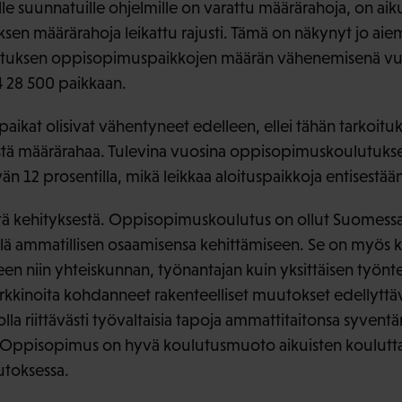
le suunnatuille ohjelmille on varattu määrärahoja, on aik
en määrärahoja leikattu rajusti. Tämä on näkynyt jo aie
lutuksen oppisopimuspaikkojen määrän vähenemisenä v
 28 500 paikkaan.
aikat olisivat vähentyneet edelleen, ellei tähän tarkoituks
listä määrärahaa. Tulevina vuosina oppisopimuskoulutuk
 12 prosentilla, mikä leikkaa aloituspaikkoja entisestään
stä kehityksestä. Oppisopimuskoulutus on ollut Suome
ylä ammatillisen osaamisensa kehittämiseen. Se on myös 
en niin yhteiskunnan, työnantajan kuin yksittäisen työnte
kinoita kohdanneet rakenteelliset muutokset edellyttäv
jolla riittävästi työvaltaisia tapoja ammattitaitonsa syven
 Oppisopimus on hyvä koulutusmuoto aikuisten koulutt
toksessa.