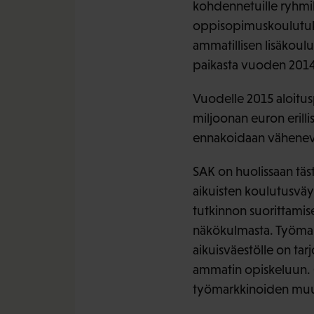
kohdennetuille ryhmil
oppisopimuskoulutuks
ammatillisen lisäkou
paikasta vuoden 2014
Vuodelle 2015 aloitusp
miljoonan euron eril
ennakoidaan vähenevän
SAK on huolissaan tä
aikuisten koulutusvä
tutkinnon suorittamise
näkökulmasta. Työmark
aikuisväestölle on tar
ammatin opiskeluun.
työmarkkinoiden muu