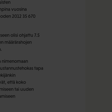
uisten
mpina vuosina
uoden 2012 35 670
een olisi ohjattu 7.5
sen määrärahojen
.
ssa nimenomaan
kustannustehokas tapa
kijänkin
ät, että koko
tämiseen tai uuden
amiseen