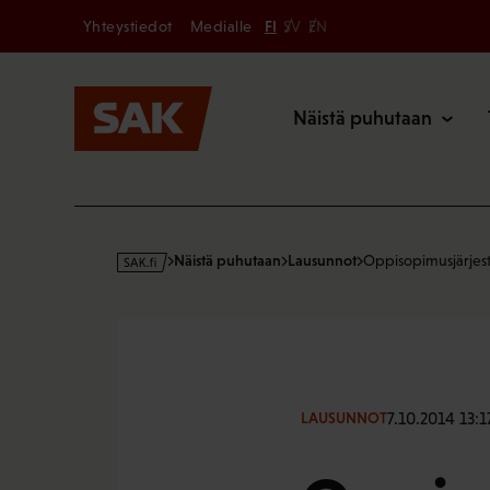
Secondary
Hyppää
Yhteystiedot
Medialle
FI
SV
EN
sisältöön
Päävalikk
Näistä puhutaan
s
Näistä puhutaan
Lausunnot
Oppisopimusjärjes
a
k
·
f
i
7.10.2014 13:1
LAUSUNNOT