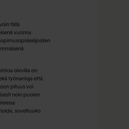
oin tällä
eisenä vuonna
sopimusopiskelijoiden
simmäisenä
kintoa olevilla on
kä työnantaja että
kson pituus voi
lisesti noin puolen
hteessa
vioida, soveltuuko