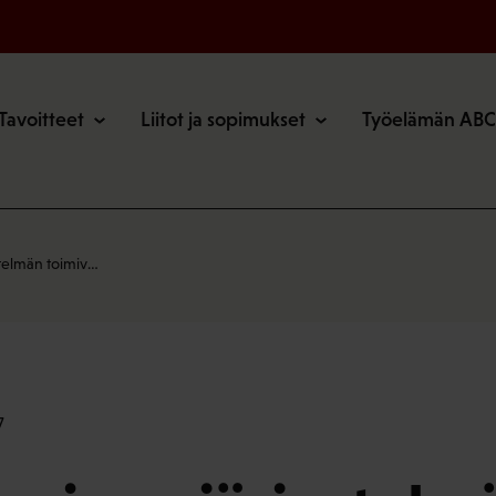
o
Tavoitteet
Liitot ja sopimukset
Työelämän ABC
telmän toimiv…
7