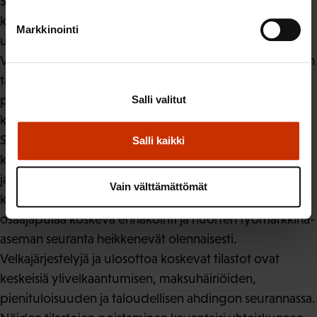
SAK suhtautuu kriittisesti myös Sijoittuminen
koulutuksen jälkeen -tilaston sekä velkajärjestelyjä ja
Markkinointi
ulosottoa koskevien tilastojen lakkauttamiseen.
Väestöennuste on välttämätön perusaineisto työvoiman
tarjonnan, huoltosuhteen, alueellisen kehityksen,
palvelutarpeiden, julkisen talouden kestävyyden sekä
Salli valitut
koulutus- ja työvoimapolitiikan suunnittelussa.
Sijoittuminen koulutuksen jälkeen -tilasto puolestaan
Salli kaikki
kertoo, miten koulutusjärjestelmä tuottaa työllistymistä,
jatko-opintoja ja työelämäosallisuutta eri aloilla ja
Vain välttämättömät
koulutusasteilla; ilman sitä koulutuksen mitoitus,
osaajapulaa koskeva ennakointi ja nuorten työmarkkina-
aseman seuranta heikkenevät olennaisesti.
Velkajärjestelyjä ja ulosottoa koskevat tilastot ovat
keskeisiä ylivelkaantumisen, maksuhäiriöiden,
pienituloisuuden ja taloudellisen ahdingon seurannassa.