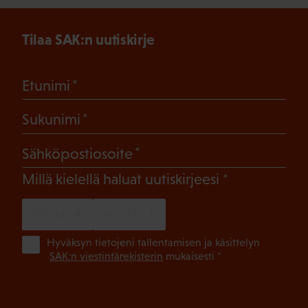
Tilaa SAK:n uutiskirje
(Pakollinen)
Etunimi
(Pakollinen)
Sukunimi
(Pakollinen)
Sähköpostiosoite
(Pakollinen)
Millä kielellä haluat uutiskirjeesi
SUOMI
RUOTSI
(Pa
Hyväksyn tietojeni tallentamisen ja käsittelyn
SAK:n viestintärekisterin
mukaisesti *