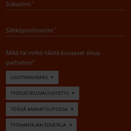
(
Sukunimi
k
P
o
a
l
(
Sähköpostiosoite
k
l
P
o
i
a
l
Mikä tai mitkä näistä kuvaavat sinua
n
k
l
parhaiten?
e
o
i
n
l
LUOTTAMUSMIES
n
)
l
e
TYÖSUOJELUVALTUUTETTU
i
n
n
)
TÖISSÄ AMMATTILIITOSSA
e
n
TYÖNANTAJAN EDUSTAJA