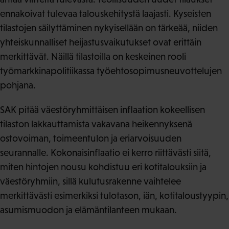
ennakoivat tulevaa talouskehitystä laajasti. Kyseisten
tilastojen säilyttäminen nykyisellään on tärkeää, niiden
yhteiskunnalliset heijastusvaikutukset ovat erittäin
merkittävät. Näillä tilastoilla on keskeinen rooli
työmarkkinapolitiikassa työehtosopimusneuvottelujen
pohjana.
SAK pitää väestöryhmittäisen inflaation kokeellisen
tilaston lakkauttamista vakavana heikennyksenä
ostovoiman, toimeentulon ja eriarvoisuuden
seurannalle. Kokonaisinflaatio ei kerro riittävästi siitä,
miten hintojen nousu kohdistuu eri kotitalouksiin ja
väestöryhmiin, sillä kulutusrakenne vaihtelee
merkittävästi esimerkiksi tulotason, iän, kotitaloustyypin,
asumismuodon ja elämäntilanteen mukaan.