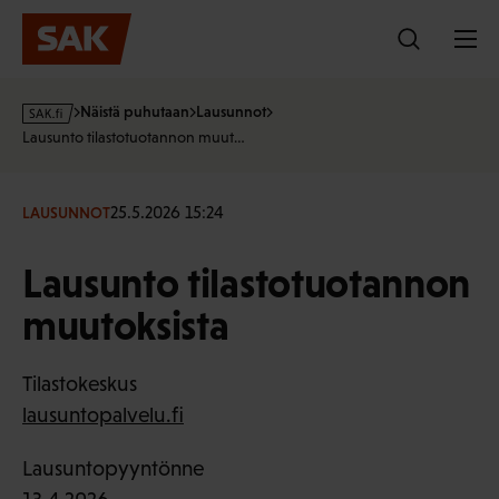
Hyppää
sisältöön
s
Näistä puhutaan
Lausunnot
a
Lausunto tilastotuotannon muut…
k
·
f
25.5.2026 15:24
LAUSUNNOT
i
Lausunto tilastotuotannon
muutoksista
Tilastokeskus
lausuntopalvelu.fi
Lausuntopyyntönne