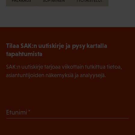
PALKKAUS
SOPIMINEN
TYÖTAISTELUT
Tilaa SAK:n uutiskirje ja pysy kartalla
tapahtumista
SAK:n uutiskirje tarjoaa viikottain tutkittua tietoa,
asiantuntijoiden näkemyksiä ja analyysejä.
(
Etunimi
P
a