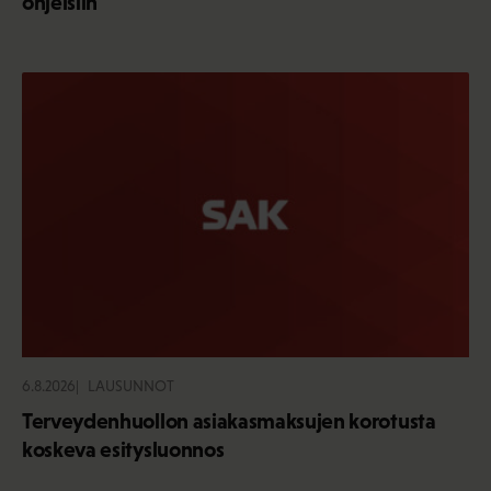
ohjeisiin
6.8.2026
LAUSUNNOT
Terveydenhuollon asiakasmaksujen korotusta
koskeva esitysluonnos