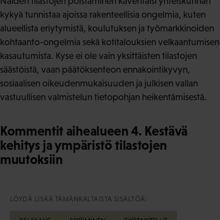
Näiden tilastojen poistaminen kaventaisi yhteiskunnan
kykyä tunnistaa ajoissa rakenteellisia ongelmia, kuten
alueellista eriytymistä, koulutuksen ja työmarkkinoiden
kohtaanto-ongelmia sekä kotitalouksien velkaantumisen
kasautumista. Kyse ei ole vain yksittäisten tilastojen
säästöistä, vaan päätöksenteon ennakointikyvyn,
sosiaalisen oikeudenmukaisuuden ja julkisen vallan
vastuullisen valmistelun tietopohjan heikentämisestä.
Kommentit aihealueen 4. Kestävä
kehitys ja ympäristö tilastojen
muutoksiin
LÖYDÄ LISÄÄ TÄMÄNKALTAISTA SISÄLTÖÄ: