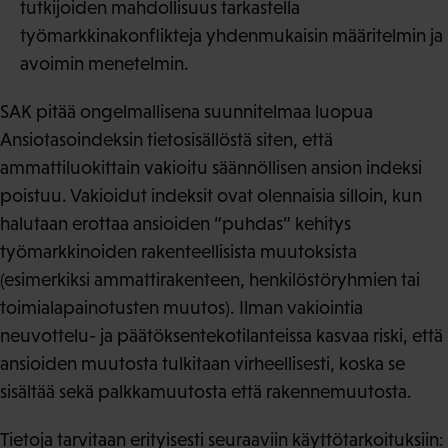
tutkijoiden mahdollisuus tarkastella
työmarkkinakonflikteja yhdenmukaisin määritelmin ja
avoimin menetelmin.
SAK pitää ongelmallisena suunnitelmaa luopua
Ansiotasoindeksin tietosisällöstä siten, että
ammattiluokittain vakioitu säännöllisen ansion indeksi
poistuu. Vakioidut indeksit ovat olennaisia silloin, kun
halutaan erottaa ansioiden “puhdas” kehitys
työmarkkinoiden rakenteellisista muutoksista
(esimerkiksi ammattirakenteen, henkilöstöryhmien tai
toimialapainotusten muutos). Ilman vakiointia
neuvottelu- ja päätöksentekotilanteissa kasvaa riski, että
ansioiden muutosta tulkitaan virheellisesti, koska se
sisältää sekä palkkamuutosta että rakennemuutosta.
Tietoja tarvitaan erityisesti seuraaviin käyttötarkoituksiin: