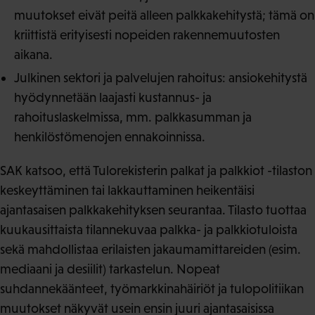
muutokset eivät peitä alleen palkkakehitystä; tämä on
kriittistä erityisesti nopeiden rakennemuutosten
aikana.
Julkinen sektori ja palvelujen rahoitus: ansiokehitystä
hyödynnetään laajasti kustannus- ja
rahoituslaskelmissa, mm. palkkasumman ja
henkilöstömenojen ennakoinnissa.
SAK katsoo, että Tulorekisterin palkat ja palkkiot -tilaston
keskeyttäminen tai lakkauttaminen heikentäisi
ajantasaisen palkkakehityksen seurantaa. Tilasto tuottaa
kuukausittaista tilannekuvaa palkka- ja palkkiotuloista
sekä mahdollistaa erilaisten jakaumamittareiden (esim.
mediaani ja desiilit) tarkastelun. Nopeat
suhdannekäänteet, työmarkkinahäiriöt ja tulopolitiikan
muutokset näkyvät usein ensin juuri ajantasaisissa