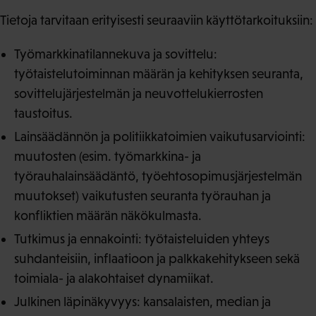
Tietoja tarvitaan erityisesti seuraaviin käyttötarkoituksiin:
Työmarkkinatilannekuva ja sovittelu:
työtaistelutoiminnan määrän ja kehityksen seuranta,
sovittelujärjestelmän ja neuvottelukierrosten
taustoitus.
Lainsäädännön ja politiikkatoimien vaikutusarviointi:
muutosten (esim. työmarkkina- ja
työrauhalainsäädäntö, työehtosopimusjärjestelmän
muutokset) vaikutusten seuranta työrauhan ja
konfliktien määrän näkökulmasta.
Tutkimus ja ennakointi: työtaisteluiden yhteys
suhdanteisiin, inflaatioon ja palkkakehitykseen sekä
toimiala- ja alakohtaiset dynamiikat.
Julkinen läpinäkyvyys: kansalaisten, median ja