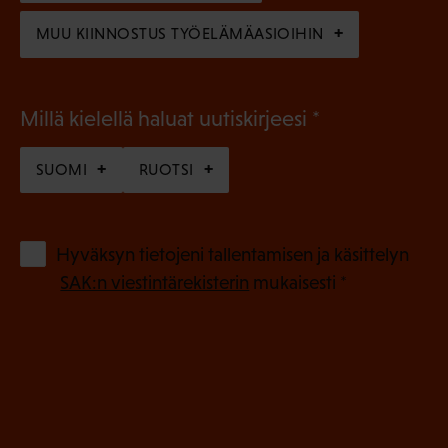
)
MUU KIINNOSTUS TYÖELÄMÄASIOIHIN
(
Millä kielellä haluat uutiskirjeesi
P
SUOMI
RUOTSI
a
k
o
(
Hyväksyn tietojeni tallentamisen ja käsittelyn
P
l
SAK:n viestintärekisterin
mukaisesti *
a
l
k
i
o
n
l
e
l
i
n