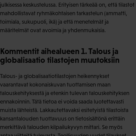
julkisessa keskustelussa. Erityisen tärkeää on, että tilastot
mahdollistavat ryhmäkohtaisen tarkastelun (ammatti,
toimiala, sukupuoli, ikä) ja että menetelmät ja
määritelmät ovat avoimia ja yhdenmukaisia.
Kommentit aihealueen 1. Talous ja
globalisaatio tilastojen muutoksiin
Talous- ja globalisaatiotilastojen heikennykset
vaarantavat kokonaiskuvan tuottamisen maan
talouskehityksestä ja etenkin tulevan talouskehityksen
ennakoinnin. Tätä tietoa ei voida saada luotettavasti
muista lähteistä. Lakkautettavaksi esitetyistä tilastoista
kansantalouden tuottavuus on tietosisältönä erittäin
merkittävä talouden kilpailukyvyn mittari. Se myös
antaa viitteitä tulevasta. Teollisuuden uudet tilaukset