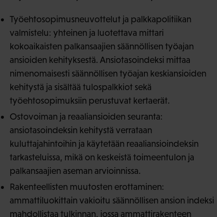
Työehtosopimusneuvottelut ja palkkapolitiikan
valmistelu: yhteinen ja luotettava mittari
kokoaikaisten palkansaajien säännöllisen työajan
ansioiden kehityksestä. Ansiotasoindeksi mittaa
nimenomaisesti säännöllisen työajan keskiansioiden
kehitystä ja sisältää tulospalkkiot sekä
työehtosopimuksiin perustuvat kertaerät.
Ostovoiman ja reaaliansioiden seuranta:
ansiotasoindeksin kehitystä verrataan
kuluttajahintoihin ja käytetään reaaliansioindeksin
tarkasteluissa, mikä on keskeistä toimeentulon ja
palkansaajien aseman arvioinnissa.
Rakenteellisten muutosten erottaminen:
ammattiluokittain vakioitu säännöllisen ansion indeksi
mahdollistaa tulkinnan, jossa ammattirakenteen