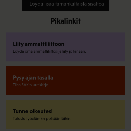
Löydä lisää tämänkaltaista sisältöä
Pikalinkit
Liity ammattiliittoon
Löydä oma ammattiliittosi ja liity jo tänään.
Pysy ajan tasalla
Tilaa SAK:n uutiskirje.
Tunne oikeutesi
Tutustu työelämän pelisääntöihin.