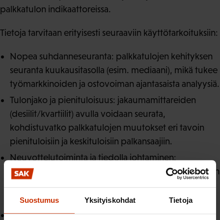
palkkatulon indikaattoreissa.
Tietoja tarvitaan erityisesti seuraaviin käyttötarkoituksiin:
Nopea suhdanneseuranta: palkkatulojen kehityksen
seuranta kuukausitasolla (esim. mediaani), mikä tukee
työmarkkinoiden ja ostovoiman ajantasaista analyysiä.
Tulonjako ja pienituloisuus: jakaumamittareiden
(desiilit/kvartiilit) avulla voidaan seurata,
kohdistuvatko palkkatulojen muutokset eri tavoin
pienituloisiin ja keskituloisiin palkansaajiin.
Neuvottelutoiminta ja tiedolla johtaminen:
työmarkkinaosapuolten tarve seurata lyhyen aikavälin
palkkaliukumaa, palkkioiden vaihtelua ja
palkkakehityksen hajontaa.
Suostumus
Yksityiskohdat
Tietoja
Politiikkamuutosten vaikutukset: esimerkiksi