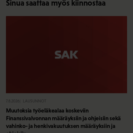
Sinua saattaa myös kiinnostaa
7.8.2026
LAUSUNNOT
Muutoksia työeläkealaa koskeviin
Finanssivalvonnan määräyksiin ja ohjeisiin sekä
vahinko- ja henkivakuutuksen määräyksiin ja