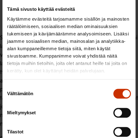
verotuksen, sosiaalivakuutusmaksujen ja
Tämä sivusto käyttää evästeitä
työmarkkinaratkaisujen vaikutusten nopea tarkastelu
Käytämme evästeitä tarjoamamme sisällön ja mainosten
palkkatuloihin.
räätälöimiseen, sosiaalisen median ominaisuuksien
tukemiseen ja kävijämäärämme analysoimiseen. Lisäksi
SAK ei kannata Väestöennuste-tilaston keskeyttämistä tai
jaamme sosiaalisen median, mainosalan ja analytiikka-
lakkauttamista. Tilastokeskuksen tuottamat
alan kumppaneillemme tietoja siitä, miten käytät
väestöennusteet ovat työmarkkinakeskusjärjestöille ja
sivustoamme. Kumppanimme voivat yhdistää näitä
laajasti eri sidosryhmille keskeinen väline talouden ja
tietoja muihin tietoihin, joita olet antanut heille tai joita on
kerätty, kun olet käyttänyt heidän palvelujaan.
työmarkkinoiden pitkän aikavälin kehityksen
arvioinnissa. Väestöennusteet muodostavat myös
Suostumuksen
perustan esimerkiksi eläkejärjestelmän ja julkisen
Välttämätön
valinta
talouden kestävyyslaskelmille. Työmarkkinajärjestöt ovat
jo aiemmin yhdessä korostaneet väestöennusteiden
Mieltymykset
merkitystä ja esittäneet pikemminkin lisäresursointia
niiden laadintaan.
Tilastot