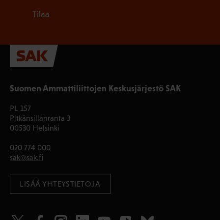
Tilaa
Suomen Ammattiliittojen Keskusjärjestö SAK
PL 157
Pitkänsillanranta 3
00530 Helsinki
020 774 000
sak@sak.fi
LISÄÄ YHTEYSTIETOJA