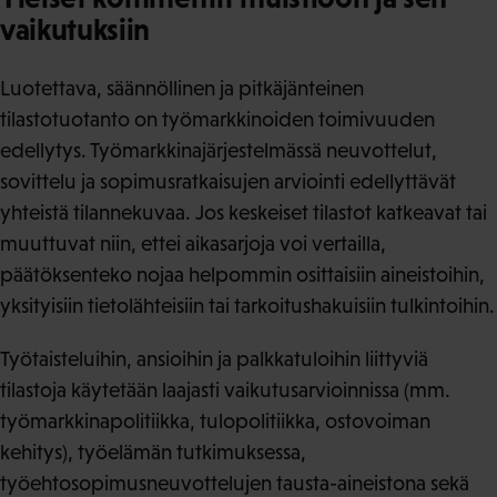
vaikutuksiin
Luotettava, säännöllinen ja pitkäjänteinen
tilastotuotanto on työmarkkinoiden toimivuuden
edellytys. Työmarkkinajärjestelmässä neuvottelut,
sovittelu ja sopimusratkaisujen arviointi edellyttävät
yhteistä tilannekuvaa. Jos keskeiset tilastot katkeavat tai
muuttuvat niin, ettei aikasarjoja voi vertailla,
päätöksenteko nojaa helpommin osittaisiin aineistoihin,
yksityisiin tietolähteisiin tai tarkoitushakuisiin tulkintoihin.
Työtaisteluihin, ansioihin ja palkkatuloihin liittyviä
tilastoja käytetään laajasti vaikutusarvioinnissa (mm.
työmarkkinapolitiikka, tulopolitiikka, ostovoiman
kehitys), työelämän tutkimuksessa,
työehtosopimusneuvottelujen tausta-aineistona sekä