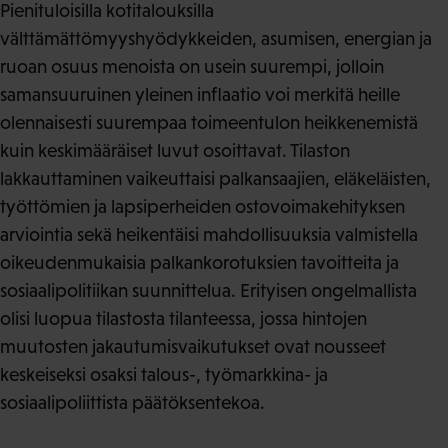
Pienituloisilla kotitalouksilla
välttämättömyyshyödykkeiden, asumisen, energian ja
ruoan osuus menoista on usein suurempi, jolloin
samansuuruinen yleinen inflaatio voi merkitä heille
olennaisesti suurempaa toimeentulon heikkenemistä
kuin keskimääräiset luvut osoittavat. Tilaston
lakkauttaminen vaikeuttaisi palkansaajien, eläkeläisten,
työttömien ja lapsiperheiden ostovoimakehityksen
arviointia sekä heikentäisi mahdollisuuksia valmistella
oikeudenmukaisia palkankorotuksien tavoitteita ja
sosiaalipolitiikan suunnittelua. Erityisen ongelmallista
olisi luopua tilastosta tilanteessa, jossa hintojen
muutosten jakautumisvaikutukset ovat nousseet
keskeiseksi osaksi talous-, työmarkkina- ja
sosiaalipoliittista päätöksentekoa.