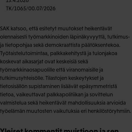
13.4.2026
TK/1065/00.07/2026
SAK katsoo, että esitetyt muutokset heikentävät
olennaisesti työmarkkinoiden läpinäkyvyyttä, tutkimus-
ja tietopohjaa sekä demokraattista päätöksentekoa.
Työtaistelutoimintaa, palkkakehitystä ja tulonjakoa
koskevat aikasarjat ovat keskeisiä sekä
työmarkkinaosapuolille että viranomaisille ja
tutkimusyhteisölle. Tilastojen keskeytykset ja
tietosisällön supistaminen lisäävät epäsymmetristä
tietoa, vaikeuttavat palkkapolitiikan ja sovittelun
valmistelua sekä heikentävät mahdollisuuksia arvioida
työelämän muutosten vaikutuksia eri henkilöstöryhmiin.
Yleiset kommentit muistioon ja sen