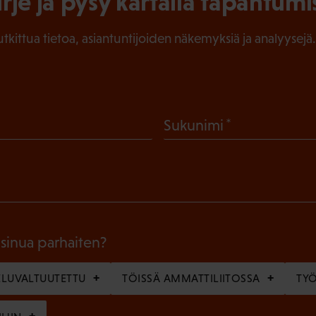
irje ja pysy kartalla tapahtumi
tutkittua tietoa, asiantuntijoiden näkemyksiä ja analyysejä.
(
Sukunimi
P
a
k
o
l
 sinua parhaiten?
l
LUVALTUUTETTU
TÖISSÄ AMMATTILIITOSSA
TY
i
n