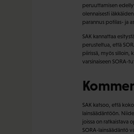
peruuttamisen edellyty
olennaisesti iäkkäide
parannus potilas- ja a
SAK kannattaa esityst
perusteltua, että SOR
piirissä, myös silloi
varsinaiseen SORA-tu
Komment
SAK katsoo, että koko
lainsäädäntöön. Niide
joissa on ratkaistava
SORA-lainsäädäntö va