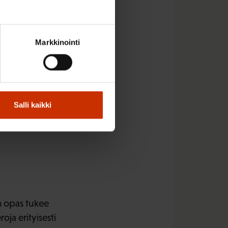
euden peruuttamisen
Markkinointi
en peruuttamisen
löstön tehtävien
Salli kaikki
tillisen
n
n opas tukee
oja erityisesti