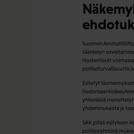
Näkemyks
ehdotuk
Suomen Ammattiliittoj
sääntelyn soveltamises
täydentävät voimassa 
potilasturvallisuutta s
Esitetyt täsmennykse
tiedonsaantioikeuteen 
yhtenäisiä menettelyta
yhdenmukaista ja tasa
SAK pitää esityksen k
potilasryhminä mukaa