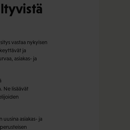
tyvistä
sitys vastaa nykyisen
keyttävät ja
vaa, asiakas- ja
ä
. Ne lisäävät
elijoiden
 uusina asiakas- ja
sperusteisen