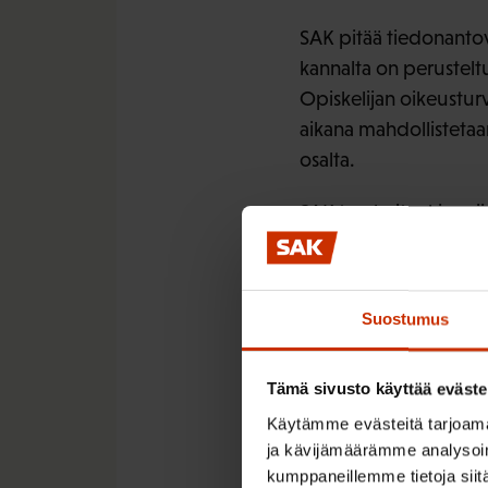
SAK pitää tiedonantov
kannalta on perusteltu
Opiskelijan oikeustur
aikana mahdollistetaa
osalta.
SAK tuo kuitenkin esiin
haavoittuvassa asemas
liittyvissä ammateissa
perustelluista ja rask
Suostumus
tietojenantovelvoitett
Opiskelijalla olisi o
Tämä sivusto käyttää eväste
järjestäjältä ja korke
Käytämme evästeitä tarjoama
tarkoituksenmukaisten
ja kävijämäärämme analysoim
toiseen koulutukseen 
kumppaneillemme tietoja siitä