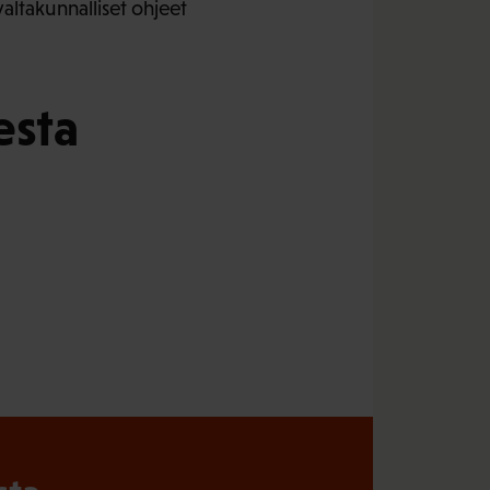
valtakunnalliset ohjeet
esta