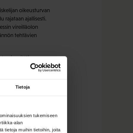
iskelijan oikeusturvan
rajataan ajallisesti.
sin vireilläolon
tännön tehtävien
ten ja erittäin
n turvallisuuteen
ella erikseen
Tietoja
illisen koulutuksen
en
 ominaisuuksien tukemiseen
inen korkeakoulussa
tiikka-alan
ttamispäätöksen
ietoja muihin tietoihin, joita