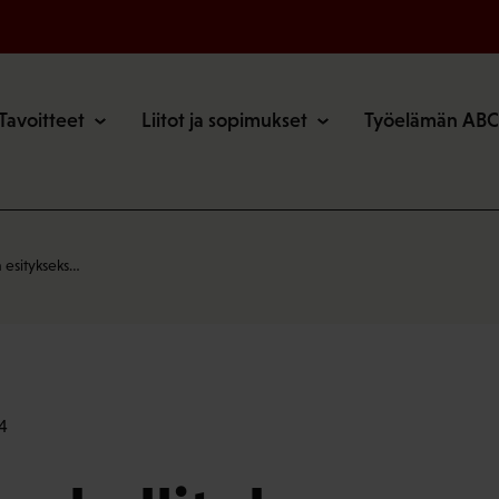
o
Tavoitteet
Liitot ja sopimukset
Työelämän ABC
 esitykseks…
4