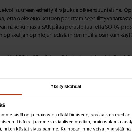
elvollisuuteen esitettyjä rajauksia oikeansuuntaisina. Op
a, että opiskeluoikeuden peruttamiseen liittyvä tarkastelu 
van näkökulmasta SAK pitää perusteltua, että SORA-proses
n opiskelijan opintojen edistämisen muilta osin kuin käy
, että SORA-säännösten piirissä ollaan tekemisissä alaikäis
sa olevien asiakas- ja potilasryhmien kanssa sekä yleisee
. Siksi SORA-prosessissa tulee varata mahdollisuus tarkast
auttavista syistä vanhenemisaikoja, tiedonsaantioikeutta ja
Yksityiskohdat
a tarvittaessa laajemmin myös ajallisesti.
ikeus saada opiskeluoikeuden peruuttamisen jälkeen ammat
itä
akoululta ns. jälkiohjausta muuhun koulutukseen tai muid
mme sisällön ja mainosten räätälöimiseen, sosiaalisen median
 palveluiden piiriin hakeutumisessa. Opiskelijan siirtäm
iseen. Lisäksi jaamme sosiaalisen median, mainosalan ja analy
olisi jatkossa mahdollista vain opiskeluoikeuden peruu
, miten käytät sivustoamme. Kumppanimme voivat yhdistää näitä t