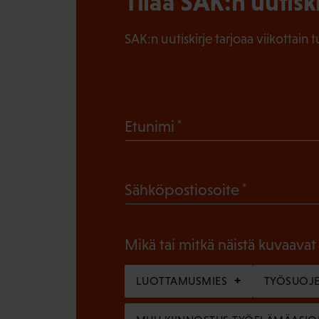
Tilaa SAK:n uutisk
SAK:n uutiskirje tarjoaa viikottain 
(
Etunimi
P
a
(
Sähköpostiosoite
k
P
o
a
l
Mikä tai mitkä näistä kuvaavat
k
l
o
LUOTTAMUSMIES
TYÖSUOJE
i
l
n