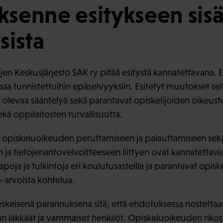
enne esitykseen sisäl
sista
en Keskusjärjestö SAK ry pitää esitystä kannatettavana. E
sa tunnistettuihin epäselvyyksiin. Esitetyt muutokset sel
olevaa sääntelyä sekä parantavat opiskelijoiden oikeustur
ekä oppilaitosten turvallisuutta.
t opiskeluoikeuden peruttamiseen ja palauttamiseen sek
ja tietojenantovelvoitteeseen liittyen ovat kannatettavia
poja ja tulkintoja eri koulutusasteilla ja parantavat opisk
-arvoista kohtelua.
eskeisenä parannuksena sitä, että ehdotuksessa nostettaan
n iäkkäät ja vammaiset henkilöt. Opiskeluoikeuden riko