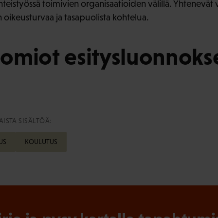
yhteistyössä toimivien organisaatioiden välillä. Yhtenevät 
 oikeusturvaa ja tasapuolista kohtelua.
omiot esitysluonnoks
ISTA SISÄLTÖÄ:
US
KOULUTUS