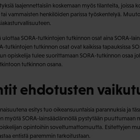
ksiä laajennettaisiin koskemaan myös tilanteita, joissa k
n tai vammaisten henkilöiden parissa työskentelyä. Muuto
siakasturvallisuuteen.
ä ulottaa SORA-tutkintojen tutkinnon osat aina SORA-lain
A-tutkintojen tutkinnon osat ovat kaikissa tapauksissa 
n, kun opiskelija tulee suorittamaan SORA-tutkinnon osaa
tkintoon tutkinnon osana.
it ehdotusten vaikutu
naisuutena esitys tuo oikeansuuntaisia parannuksia ja 
n myötä SORA-lainsäädännöllä pystytään puuttumaan myös
 opiskelijan opintoihin soveltumattomuutta. Esitettyjen 
staa entistä paremmin tarkoitustaan.