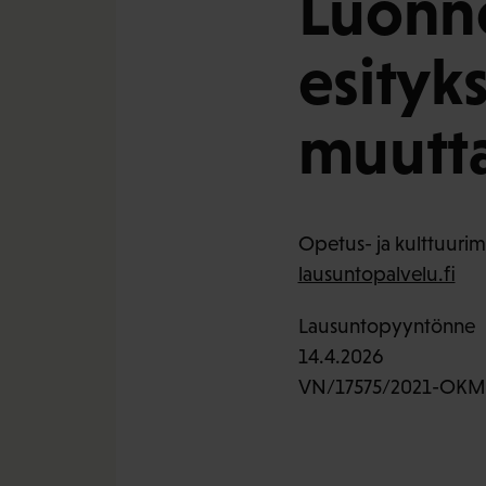
Luonno
esityk
muutt
Opetus- ja kulttuurimi
lausuntopalvelu.fi
Lausuntopyyntönne
14.4.2026
VN/17575/2021-OKM