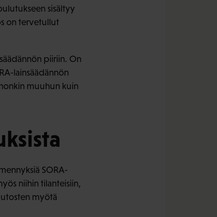
oulutukseen sisältyy
s on tervetullut
säädännön piiriin. On
SORA-lainsäädännön
 johonkin muuhun kuin
ksista
täsmennyksiä SORA-
 niihin tilanteisiin,
muutosten myötä