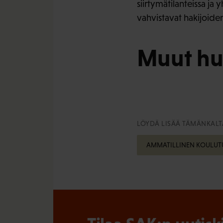
siirtymätilanteissa ja 
vahvistavat hakijoiden
Muut hu
LÖYDÄ LISÄÄ TÄMÄNKALTA
AMMATILLINEN KOULUT