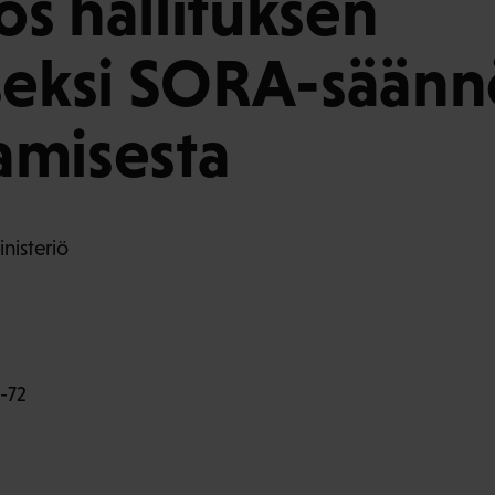
s hallituksen
seksi SORA-säänn
amisesta
nisteriö
-72