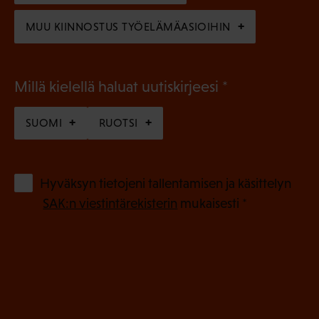
)
MUU KIINNOSTUS TYÖELÄMÄASIOIHIN
(
Millä kielellä haluat uutiskirjeesi
P
SUOMI
RUOTSI
a
k
o
(
Hyväksyn tietojeni tallentamisen ja käsittelyn
P
l
SAK:n viestintärekisterin
mukaisesti *
a
l
k
i
o
n
l
e
l
i