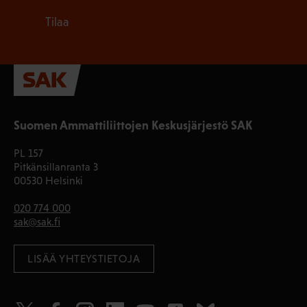
Tilaa
Suomen Ammattiliittojen Keskusjärjestö SAK
PL 157
Pitkänsillanranta 3
00530 Helsinki
020 774 000
sak@sak.fi
LISÄÄ YHTEYSTIETOJA