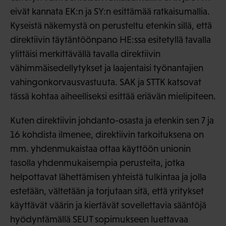
eivät kannata EK:n ja SY:n esittämää ratkaisumallia.
Kyseistä näkemystä on perusteltu etenkin sillä, että
direktiivin täytäntöönpano HE:ssa esitetyllä tavalla
ylittäisi merkittävällä tavalla direktiivin
vähimmäisedellytykset ja laajentaisi työnantajien
vahingonkorvausvastuuta. SAK ja STTK katsovat
tässä kohtaa aiheelliseksi esittää eriävän mielipiteen.
Kuten direktiivin johdanto-osasta ja etenkin sen 7 ja
16 kohdista ilmenee, direktiivin tarkoituksena on
mm. yhdenmukaistaa ottaa käyttöön unionin
tasolla yhdenmukaisempia perusteita, jotka
helpottavat lähettämisen yhteistä tulkintaa ja jolla
estetään, vältetään ja torjutaan sitä, että yritykset
käyttävät väärin ja kiertävät sovellettavia sääntöjä
hyödyntämällä SEUT sopimukseen luettavaa