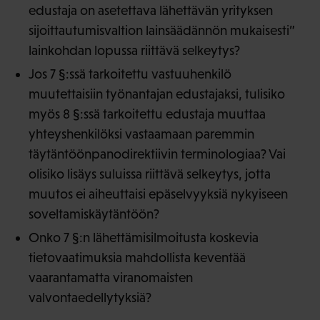
edustaja on asetettava lähettävän yrityksen
sijoittautumisvaltion lainsäädännön mukaisesti”
lainkohdan lopussa riittävä selkeytys?
Jos 7 §:ssä tarkoitettu vastuuhenkilö
muutettaisiin työnantajan edustajaksi, tulisiko
myös 8 §:ssä tarkoitettu edustaja muuttaa
yhteyshenkilöksi vastaamaan paremmin
täytäntöönpanodirektiivin terminologiaa? Vai
olisiko lisäys suluissa riittävä selkeytys, jotta
muutos ei aiheuttaisi epäselvyyksiä nykyiseen
soveltamiskäytäntöön?
Onko 7 §:n lähettämisilmoitusta koskevia
tietovaatimuksia mahdollista keventää
vaarantamatta viranomaisten
valvontaedellytyksiä?