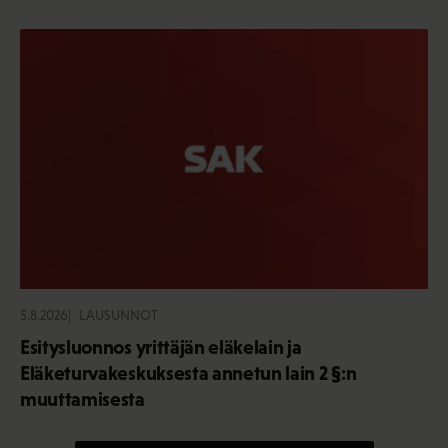
5.8.2026
LAUSUNNOT
Esitysluonnos yrittäjän eläkelain ja
Eläketurvakeskuksesta annetun lain 2 §:n
muuttamisesta