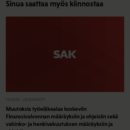
Sinua saattaa myös kiinnostaa
7.8.2026
LAUSUNNOT
Muutoksia työeläkealaa koskeviin
Finanssivalvonnan määräyksiin ja ohjeisiin sekä
vahinko- ja henkivakuutuksen määräyksiin ja