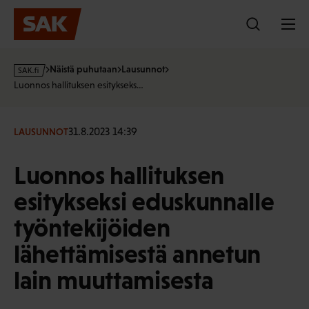
Hyppää
sisältöön
s
Näistä puhutaan
Lausunnot
a
Luonnos hallituksen esitykseks…
k
·
f
31.8.2023 14:39
LAUSUNNOT
i
Luonnos hallituksen
esitykseksi eduskunnalle
työntekijöiden
lähettämisestä annetun
lain muuttamisesta