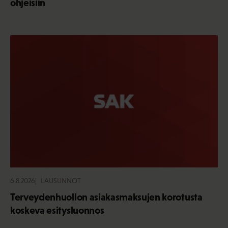
ohjeisiin
6.8.2026
LAUSUNNOT
Terveydenhuollon asiakasmaksujen korotusta
koskeva esitysluonnos