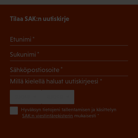
Tilaa SAK:n uutiskirje
(Pakollinen)
Etunimi
(Pakollinen)
Sukunimi
(Pakollinen)
Sähköpostiosoite
(Pakollinen)
Millä kielellä haluat uutiskirjeesi
SUOMI
RUOTSI
(Pa
Hyväksyn tietojeni tallentamisen ja käsittelyn
SAK:n viestintärekisterin
mukaisesti *