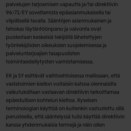
palvelujen tarjoamisen vapautta ja/tai direktiivin
96/71/EY soveltamista epäasianmukaisella tai
vilpillisellä tavalla. Sääntöjen asianmukainen ja
tehokas täytäntöönpano ja valvonta ovat
puolestaan keskeisiä tekijöitä lähetettyjen
työntekijöiden oikeuksien suojelemisessa ja
palveluntarjoajien tasapuolisten
toimintaedellytysten varmistamisessa.
EK ja SY esittävät vaihtoehtoisessa mallissaan, että
vastatoimien kiellon voitaisiin katsoa olennaisilta
vaikutuksiltaan vastaavan direktiivin tarkoittamaa
epäedullisen kohtelun kieltoa. Kyseisen
terminologian käyttöä on kuitenkin vastustettu sillä
perusteella, että sääntelyssä tulisi käyttää direktiivin
kanssa yhdenmukaisia termejä ja näin ollen