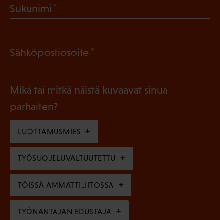
(
Sukunimi
k
P
o
a
l
(
Sähköpostiosoite
k
l
P
o
i
a
l
Mikä tai mitkä näistä kuvaavat sinua
n
k
l
parhaiten?
e
o
i
n
l
LUOTTAMUSMIES
n
)
l
e
TYÖSUOJELUVALTUUTETTU
i
n
n
)
TÖISSÄ AMMATTILIITOSSA
e
n
TYÖNANTAJAN EDUSTAJA