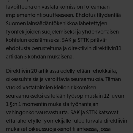
tavoitteena on vastata komission toteamaan
implementointipuutteeseen. Ehdotus täydentää
Suomen lainsäädäntökehikkoa lähetettyjen
työntekijöiden suojelemiseksi ja yhdenvertaisen
kohtelun edistämiseksi. SAK ja STTK pitävät
ehdotusta perusteltuna ja direktiivin direktiivin11
artiklan 5 kohdan mukaisena.
Direktiivin 20 artiklassa edellytetään tehokkaita,
oikeasuhtaisia ja varoittavia seuraamuksia. Tämän
vuoksi vastatoimien kiellon rikkomisen
seuraamukseksi esitetään työsopimuslain 12 luvun
1 §:n 1 momentin mukaista työnantajan
vahingonkorvausvastuuta. SAK ja STTK katsovat,
että lähetetylle työntekijälle tulee turvata direktiivin
mukaiset oikeussuojakeinot tilanteessa, jossa