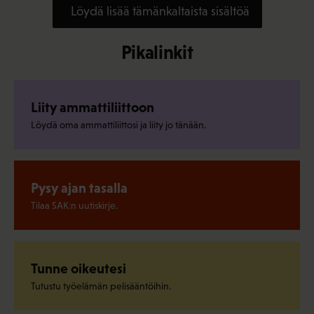
Löydä lisää tämänkaltaista sisältöä
Pikalinkit
Liity ammattiliittoon
Löydä oma ammattiliittosi ja liity jo tänään.
Pysy ajan tasalla
Tilaa SAK:n uutiskirje.
Tunne oikeutesi
Tutustu työelämän pelisääntöihin.