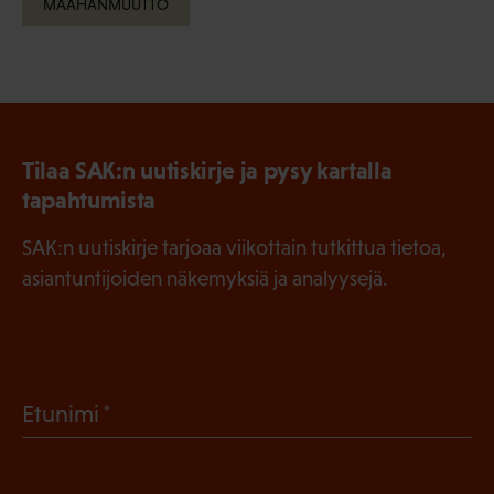
MAAHANMUUTTO
Tilaa SAK:n uutiskirje ja pysy kartalla
tapahtumista
SAK:n uutiskirje tarjoaa viikottain tutkittua tietoa,
asiantuntijoiden näkemyksiä ja analyysejä.
(
Etunimi
P
a