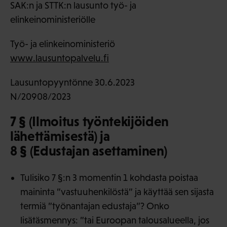
SAK:n ja STTK:n lausunto työ- ja
elinkeinoministeriölle
Työ- ja elinkeinoministeriö
www.lausuntopalvelu.fi
Lausuntopyyntönne 30.6.2023
N/20908/2023
7 § (Ilmoitus työntekijöiden
lähettämisestä) ja
8 § (Edustajan asettaminen)
Tulisiko 7 §:n 3 momentin 1 kohdasta poistaa
maininta ”vastuuhenkilöstä” ja käyttää sen sijasta
termiä ”työnantajan edustaja”? Onko
lisätäsmennys: ”tai Euroopan talousalueella, jos