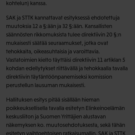
kohtelun) kanssa.
SAK ja STTK kannattavat esityksessä ehdotettuja
muutoksia 12 a §:ään ja 32 §:ään. Kansallisten
säännösten rikkomuksista tulee direktiivin 20 §:n
mukaisesti säätää seuraamukset, jotka ovat
tehokkaita, oikeasuhtaisia ja varoittavia.
Vastatoimien kielto täyttäisi direktiivin 11 artiklan 5
kohdan edellytykset riittävällä ja tehokkaalla tavalla
direktiivin täytäntöönpanemiseksi komission
perustellun lausuman mukaisesti.
Hallituksen esitys pitää sisällään hieman
poikkeuksellisella tavalla esitetyn Elinkeinoelämän
keskusliiton ja Suomen Yrittäjien alustavan
näkemyksen ko. muutosehdotuksesta, sekä tähän
esitetyn vaihtoehtoisen ratkaisumallin. SAK ja STTK