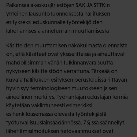
Palkansaajakeskusjärjestöjen SAK JA STTK:n
yhteinen lausunto luonnoksesta hallituksen
esitykseksi eduskunnalle työntekijöiden
lähettämisestä annetun lain muuttamisesta
Käsitteiden muuttamisen näkökulmasta olennaista
on, että käsitteet ovat yksiselitteisiä ja aiheuttavat
mahdollisimman vähän tulkinnanvaraisuutta
nykyiseen käsitteistöön verrattuna. Tärkeää on
kuvata hallituksen esityksen perusteluissa riittävän
hyvin syy terminologiseen muutokseen ja sen
aineellinen merkitys. Työnantajan edustajan termiä
käytetään vakiintuneesti esimerkiksi
esihenkilöasemassa olevasta työntekijästä
työturvallisuuslainsäädännössä. 7 §:ssä säännellyt
lähettämisilmoituksen tietovaatimukset ovat