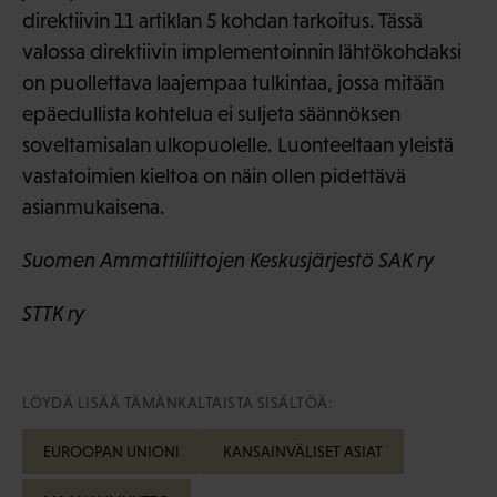
direktiivin 11 artiklan 5 kohdan tarkoitus. Tässä
valossa direktiivin implementoinnin lähtökohdaksi
on puollettava laajempaa tulkintaa, jossa mitään
epäedullista kohtelua ei suljeta säännöksen
soveltamisalan ulkopuolelle. Luonteeltaan yleistä
vastatoimien kieltoa on näin ollen pidettävä
asianmukaisena.
Suomen Ammattiliittojen Keskusjärjestö SAK ry
STTK ry
LÖYDÄ LISÄÄ TÄMÄNKALTAISTA SISÄLTÖÄ:
EUROOPAN UNIONI
KANSAINVÄLISET ASIAT