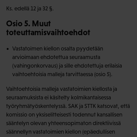
Ks. edellä 12 ja 32 §.
Osio 5. Muut
toteuttamisvaihtoehdot
Vastatoimen kiellon osalta pyydetään
arvioimaan ehdotettua seuraamusta
(vahingonkorvaus) ja sille ehdotettuja erilaisia
vaihtoehtoisia malleja tarvittaessa (osio 5).
Vaihtoehtoisia malleja vastatoimien kiellosta ja
seuraamuksista ei käsitelty kolmikantaisessa
työryhmätyöskentelyssä. SAK ja STTK katsovat, että
komissio on yksiselitteisesti todennut kansallisen
sääntelyn olevan yhteensopimaton direktiivissä
säännellyn vastatoimien kiellon (epäedullisen