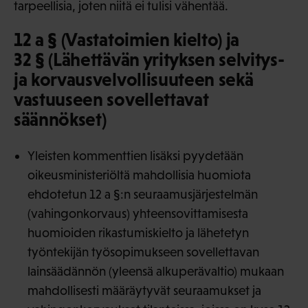
tarpeellisia, joten niitä ei tulisi vähentää.
12 a § (Vastatoimien kielto) ja
32 § (Lähettävän yrityksen selvitys-
ja korvausvelvollisuuteen sekä
vastuuseen sovellettavat
säännökset)
Yleisten kommenttien lisäksi pyydetään
oikeusministeriöltä mahdollisia huomiota
ehdotetun 12 a §:n seuraamusjärjestelmän
(vahingonkorvaus) yhteensovittamisesta
huomioiden rikastumiskielto ja lähetetyn
työntekijän työsopimukseen sovellettavan
lainsäädännön (yleensä alkuperävaltio) mukaan
mahdollisesti määräytyvät seuraamukset ja