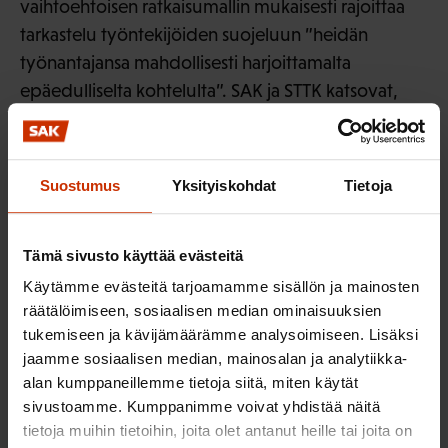
vaihtoehtoisen ratkaisumallin mukaisesti rajoittaa
tarkastelu työntekijöiden suojeluun ”heidän
työnantajansa mahdollisesti harjoittamalta
epäedulliselta kohtelulta”. SAK ja STTK katsovat,
että tässä tapauksessa kyseisen määritelmän
käyttäminen vaarantaisi direktiivin tehokkaan
täytäntöönpanon ja hyvin todennäköisesti alittaisi
Suostumus
Yksityiskohdat
Tietoja
sen tosiasialliset vähimmäisedellytykset.
Direktiivin 11 artiklan 5 kohdan suomenkielinen
Tämä sivusto käyttää evästeitä
versio eroaa merkittävällä tavalla muista direktiivin
Käytämme evästeitä tarjoamamme sisällön ja mainosten
virallisista käännöksistä. Suomenkielisen version
räätälöimiseen, sosiaalisen median ominaisuuksien
mukaan ”– 1 kohdassa tarkoitettuja oikeudellisia tai
tukemiseen ja kävijämäärämme analysoimiseen. Lisäksi
jaamme sosiaalisen median, mainosalan ja analytiikka-
hallinnollisia menettelyjä käynnistäviä lähetettyjä
alan kumppaneillemme tietoja siitä, miten käytät
työntekijöitä on suojeltava heidän työnantajansa
sivustoamme. Kumppanimme voivat yhdistää näitä
mahdollisesti harjoittamalta epäedulliselta
tietoja muihin tietoihin, joita olet antanut heille tai joita on
kohtelulta”, kun muissa kieliversioissa käytetty