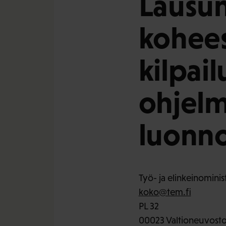
Lausun
kohees
kilpai
ohjelm
luonno
Työ- ja elinkeinominis
koko@tem.fi
PL 32
00023 Valtioneuvost