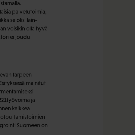
istamalla.
laisia palvelutoimia,
kka se olisi lain-
n voisikin olla hyvä
tori ei joudu
levan tarpeen
 Esityksessä mainitut
rmentamiseksi
8221työvoima ja
nnen kaikkea
 kotouttamistoimien
tegrointi Suomeen on