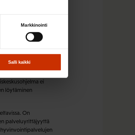
en teema ohjelmien
Markkinointi
ehokkuus ja
in- ja
t huomiot esitetyistä
Salli kaikki
miskeskusohjelma ei
ien löytäminen
ltavissa. On
en palveluyrittäjyyttä
a hyvinvointipalvelujen