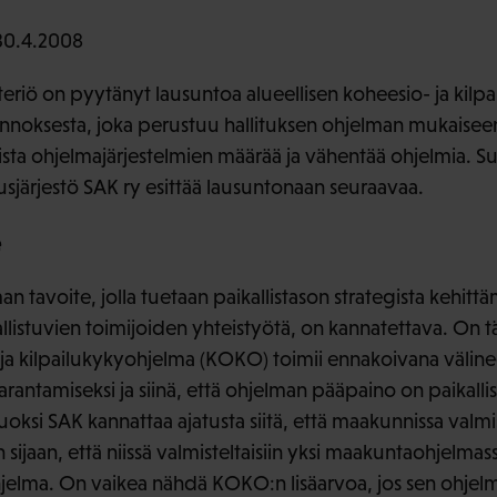
30.4.2008
steriö on pyytänyt lausuntoa alueellisen koheesio- ja kil
onnoksesta, joka perustuu hallituksen ohjelman mukaisee
llista ohjelmajärjestelmien määrää ja vähentää ohjelmia. 
usjärjestö SAK ry esittää lausuntonaan seuraavaa.
e
n tavoite, jolla tuetaan paikallistason strategista kehittä
listuvien toimijoiden yhteistyötä, on kannatettava. On tä
 ja kilpailukykyohjelma (KOKO) toimii ennakoivana välin
rantamiseksi ja siinä, että ohjelman pääpaino on paikall
ksi SAK kannattaa ajatusta siitä, että maakunnissa valmis
n sijaan, että niissä valmisteltaisiin yksi maakuntaohjelma
elma. On vaikea nähdä KOKO:n lisäarvoa, jos sen ohjelma