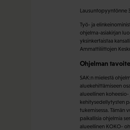
Lausuntopyyntönne 
Työ- ja elinkeinomini
ohjelma-asiakirjan lu
yksinkertaistaa kansa
Ammattiliittojen Kesk
Ohjelman tavoit
SAK:n mielestä ohjelma
aluekehittämiseen osal
alueellinen koheesio-
kehitysedellytysten pa
tukemisessa. Tämän vuo
paikallisia ohjelmia se
alueellinen KOKO- ohj