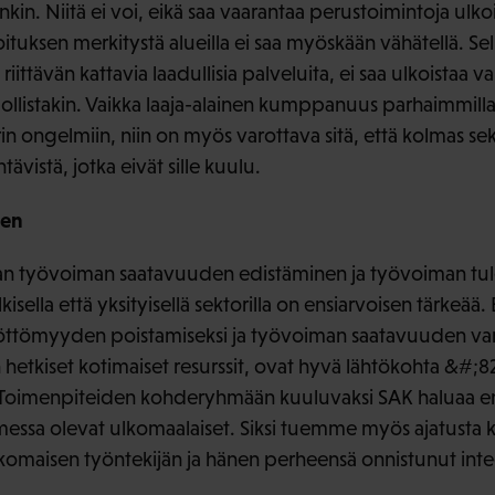
kin. Niitä ei voi, eikä saa vaarantaa perustoimintoja ulko
ituksen merkitystä alueilla ei saa myöskään vähätellä. Sel
 riittävän kattavia laadullisia palveluita, ei saa ulkoistaa vai
ollistakin. Vaikka laaja-alainen kumppanuus parhaimmillaa
in ongelmiin, niin on myös varottava sitä, että kolmas sek
ävistä, jotka eivät sille kuulu.
nen
an työvoiman saatavuuden edistäminen ja työvoiman tu
sella että yksityisellä sektorilla on ensiarvoisen tärkeää.
yöttömyyden poistamiseksi ja työvoiman saatavuuden va
etkiset kotimaiset resurssit, ovat hyvä lähtökohta &#;
i. Toimenpiteiden kohderyhmään kuuluvaksi SAK haluaa e
messa olevat ulkomaalaiset. Siksi tuemme myös ajatusta
 ulkomaisen työntekijän ja hänen perheensä onnistunut in