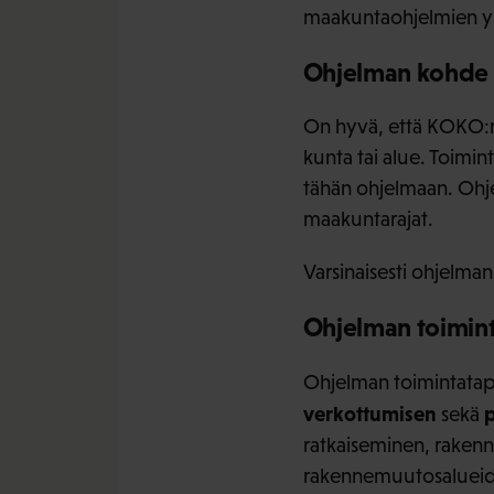
maakuntaohjelmien y
Ohjelman kohde
On hyvä, että KOKO:n 
kunta tai alue. Toimin
tähän ohjelmaan. Ohjel
maakuntarajat.
Varsinaisesti ohjelm
Ohjelman toimin
Ohjelman toimintatapa
verkottumisen
p
sekä
ratkaiseminen, raken
rakennemuutosalueide