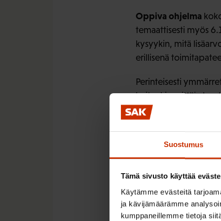
Oppiva ohjelma
kokon
temaattisesti myös 6.
kysyykin, mitä lisäar
erillisenä toimitapat
Perinteisesti ymmärr
kuitenkin erittäin h
julkisen, kolmannen sek
kumppanuuden ulkopuo
kumppanuuskäsitteese
Suostumus
sektorin, kolmannen s
tekevissä ja ohjelmaa
Tämä sivusto käyttää eväste
On positiivista, että
Käytämme evästeitä tarjoama
kohtuullisesti.
ja kävijämäärämme analysoim
kumppaneillemme tietoja siitä