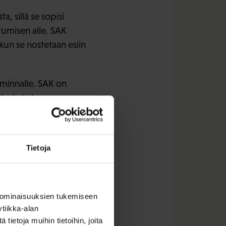
, sillä se sopisi
tumisen alle. SAK
kun se nostetaan esiin
iminnalle. SAK on
udesta (= kumppanuus
 suljetaan kokonaan
an perinteiseen
teistyötä julkisen
Tietoja
ttä ohjelmapäätöksiä
töt.
hjelmassa
 ominaisuuksien tukemiseen
tiikka-alan
ietoja muihin tietoihin, joita