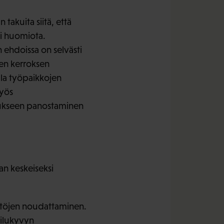
akuita siitä, että
ti huomiota.
n ehdoissa on selvästi
en kerroksen
lla työpaikkojen
myös
tukseen panostaminen
an keskeiseksi
äntöjen noudattaminen.
ailukyvyn