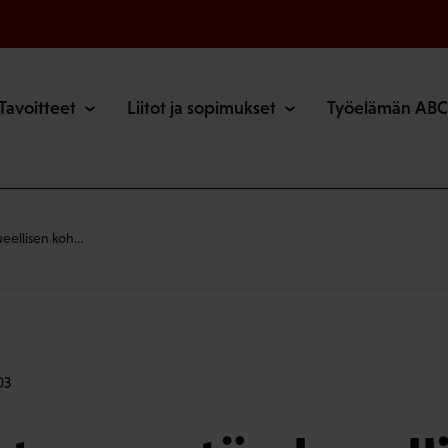
o
Tavoitteet
Liitot ja sopimukset
Työelämän ABC
ueellisen koh…
03