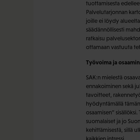
tuottamisesta edelleen
Palvelutarjonnan karto
joille ei löydy alueelta
säädännöllisesti mahd
ratkaisu palvelusektor
ottamaan vastuuta teht
Työvoima ja osaami
SAK:n mielestä osaav
ennakoiminen sekä julki
tavoitteet, rakennet
hyödyntämällä tämän h
osaamisen” sisällöks
suomalaiset ja jo Suo
kehittämisestä, sillä
kaikkien intressi.