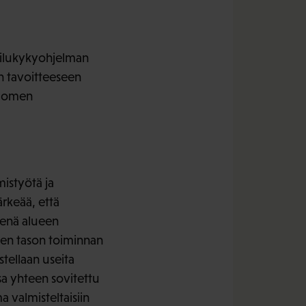
pailukykyohjelman
n tavoitteeseen
Suomen
mistyötä ja
rkeää, että
eenä alueen
isen tason toiminnan
tellaan useita
ssa yhteen sovitettu
 valmisteltaisiin