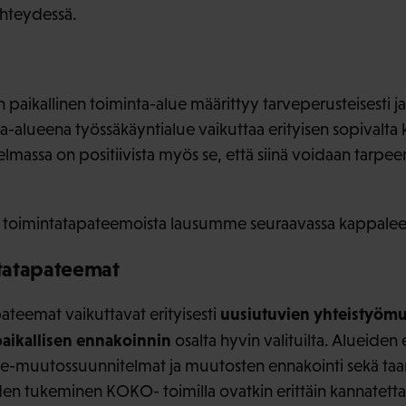
hteydessä.
paikallinen toiminta-alue määrittyy tarveperusteisesti j
ta-alueena työssäkäyntialue vaikuttaa erityisen sopivalt
massa on positiivista myös se, että siinä voidaan tarpeen 
an toimintatapateemoista lausumme seuraavassa kappalee
tatapateemat
uusiutuvien yhteistyömu
teemat vaikuttavat erityisesti
aikallisen ennakoinnin
osalta hyvin valituilta. Alueiden 
ne-muutossuunnitelmat ja muutosten ennakointi sekä taa
n tukeminen KOKO- toimilla ovatkin erittäin kannatetta