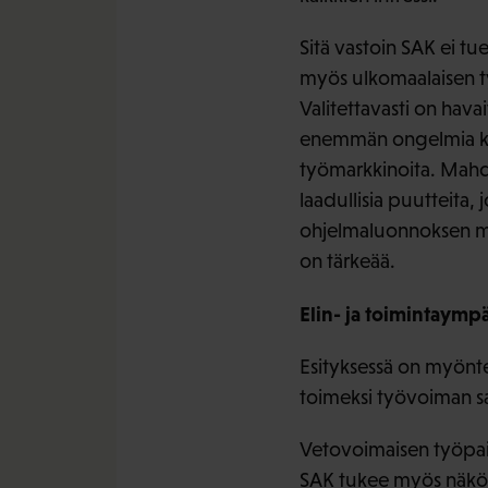
Sitä vastoin SAK ei t
myös ulkomaalaisen ty
Valitettavasti on hava
enemmän ongelmia kui
työmarkkinoita. Mahdo
laadullisia puutteita,
ohjelmaluonnoksen mu
on tärkeää.
Elin- ja toimintaympä
Esityksessä on myönte
toimeksi työvoiman s
Vetovoimaisen työpaik
SAK tukee myös näköku