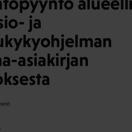
topyyntö alueell
io- ja
lukykyohjelman
a-asiakirjan
ksesta
teriö
o