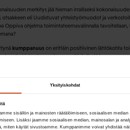
aisuuden merkitys jää hieman irralliseksi kokonaisuudesta
1 otsakkeen eli Uudistuvat yhteistyömuodot ja verkostoi
voa Oppiva ohjelma toimintateemavalinnalla tavoitellaan, 
eemana?
kumppanuus
ettynä
on erittäin positiivinen lähtökohta to
uolestunut ohjelmaluonnoksessa määritellystä kumppanu
torin ja yritysmaailman välillä), jolla työntekijäjärjestöt
lelle. SAK esittääkin, että ohjelmaluonnoksessa palata
en, jota myös EU:n komissio käyttää. Kumppanuus on yh
Yksityiskohdat
työmarkkinaosapuolten
ektorin ja
välillä. On tärkeää, e
 seuraavissa elimissä ovat mukana myös työmarkkinajärjes
itä
 sekä ympäristö- että tasa-arvonäkökulma on huomioitu o
mme sisällön ja mainosten räätälöimiseen, sosiaalisen median
iseen. Lisäksi jaamme sosiaalisen median, mainosalan ja analy
, miten käytät sivustoamme. Kumppanimme voivat yhdistää näitä t