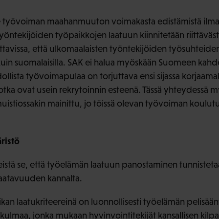
ue työvoiman maahanmuuton voimakasta edistämistä ilman t
öntekijöiden työpaikkojen laatuun kiinnitetään riittäväs
ittavissa, että ulkomaalaisten työntekijöiden työsuhteide
n suomalaisilla. SAK ei halua myöskään Suomeen kahd
llista työvoimapulaa on torjuttava ensi sijassa korjaama
 jotka ovat usein rekrytoinnin esteenä. Tässä yhteydessä 
istiossakin mainittu, jo töissä olevan työvoiman koulu
ristö
istä se, että työelämän laatuun panostaminen tunnisteta
aatavuuden kannalta.
an laatukriteereinä on luonnollisesti työelämän pelisä
lmaa, jonka mukaan hyvinvointitekijät kansallisen kilp