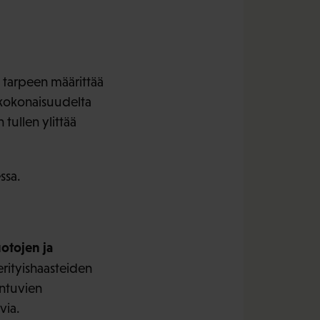
a tarpeen määrittää
a kokonaisuudelta
tullen ylittää
ssa.
otojen ja
erityishaasteiden
ntuvien
via.