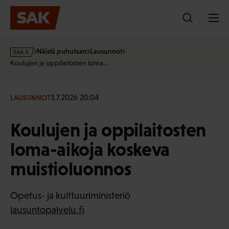
Hyppää
sisältöön
s
Näistä puhutaan
Lausunnot
a
Koulujen ja oppilaitosten loma…
k
·
f
3.7.2026 20:04
LAUSUNNOT
i
Koulujen ja oppilaitosten
loma-aikoja koskeva
muistioluonnos
Opetus- ja kulttuuriministeriö
lausuntopalvelu.fi