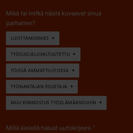
o
i
a
l
Mikä tai mitkä näistä kuvaavat sinua
n
k
l
parhaiten?
e
o
i
n
l
LUOTTAMUSMIES
n
)
l
e
TYÖSUOJELUVALTUUTETTU
i
n
n
)
TÖISSÄ AMMATTILIITOSSA
e
n
TYÖNANTAJAN EDUSTAJA
)
MUU KIINNOSTUS TYÖELÄMÄASIOIHIN
(
Millä kielellä haluat uutiskirjeesi