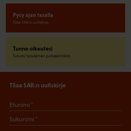
Pysy ajan tasalla
Tilaa SAK:n uutiskirje.
Tunne oikeutesi
Tutustu työelämän pelisääntöihin.
Tilaa SAK:n uutiskirje
(Pakollinen)
Etunimi
(Pakollinen)
Sukunimi