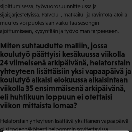
sijoittumisessa, työvuorosuunnittelussa ja
sijaisjärjestelyissä. Palvelu-, matkailu- ja ravintola-aloilla
muutos voi puolestaan vaikuttaa sesongin
ajoittumiseen, kysyntään ja työvoiman tarpeeseen.
Miten suhtaudutte malliin, jossa
koulutyö päättyisi kesäkuussa viikolla
24 viimeisenä arkipäivänä, helatorstain
yhteyteen lisättäisiin yksi vapaapäivä ja
koulutyö alkaisi elokuussa aikaisintaan
viikolla 35 ensimmäisenä arkipäivänä,
eli huhtikuun loppuun ei otettaisi
viikon mittaista lomaa?
Helatorstain yhteyteen lisättävä yksittäinen vapaapäivä
olisi todennäköisesti helpommin sovitettavissa