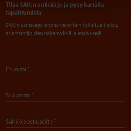
Tilaa SAK:n uutiskirje ja pysy kartalla
tapahtumista
SAK:n uutiskirje tarjoaa viikottain tutkittua tietoa,
asiantuntijoiden näkemyksiä ja analyysejä.
(
Etunimi
P
a
(
Sukunimi
k
P
o
a
l
(
Sähköpostiosoite
k
l
P