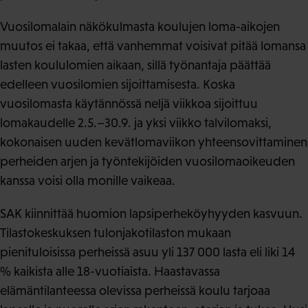
Vuosilomalain näkökulmasta koulujen loma-aikojen
muutos ei takaa, että vanhemmat voisivat pitää lomansa
lasten koululomien aikaan, sillä työnantaja päättää
edelleen vuosilomien sijoittamisesta. Koska
vuosilomasta käytännössä neljä viikkoa sijoittuu
lomakaudelle 2.5.–30.9. ja yksi viikko talvilomaksi,
kokonaisen uuden kevätlomaviikon yhteensovittaminen
perheiden arjen ja työntekijöiden vuosilomaoikeuden
kanssa voisi olla monille vaikeaa.
SAK kiinnittää huomion lapsiperheköyhyyden kasvuun.
Tilastokeskuksen tulonjakotilaston mukaan
pienituloisissa perheissä asuu yli 137 000 lasta eli liki 14
% kaikista alle 18-vuotiaista. Haastavassa
elämäntilanteessa olevissa perheissä koulu tarjoaa