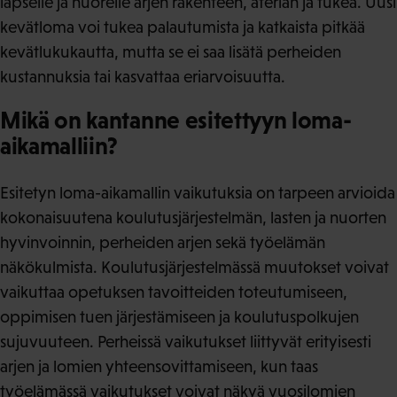
lapselle ja nuorelle arjen rakenteen, aterian ja tukea. Uusi
kevätloma voi tukea palautumista ja katkaista pitkää
kevätlukukautta, mutta se ei saa lisätä perheiden
kustannuksia tai kasvattaa eriarvoisuutta.
Mikä on kantanne esitettyyn loma-
aikamalliin?
Esitetyn loma-aikamallin vaikutuksia on tarpeen arvioida
kokonaisuutena koulutusjärjestelmän, lasten ja nuorten
hyvinvoinnin, perheiden arjen sekä työelämän
näkökulmista. Koulutusjärjestelmässä muutokset voivat
vaikuttaa opetuksen tavoitteiden toteutumiseen,
oppimisen tuen järjestämiseen ja koulutuspolkujen
sujuvuuteen. Perheissä vaikutukset liittyvät erityisesti
arjen ja lomien yhteensovittamiseen, kun taas
työelämässä vaikutukset voivat näkyä vuosilomien