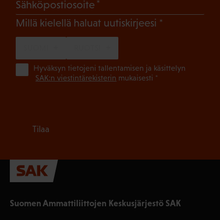
(Pakollinen)
Sähköpostiosoite
(Pakollinen)
Millä kielellä haluat uutiskirjeesi
SUOMI
RUOTSI
(Pa
Hyväksyn tietojeni tallentamisen ja käsittelyn
SAK:n viestintärekisterin
mukaisesti *
Tilaa
Suomen Ammattiliittojen Keskusjärjestö SAK