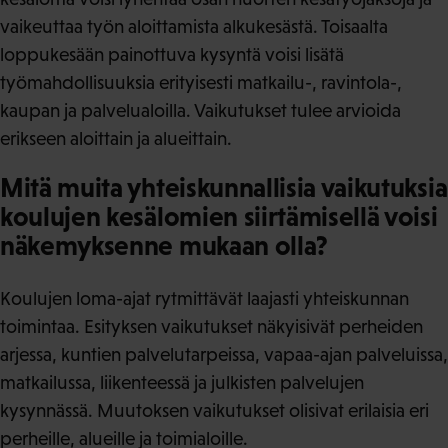
vaikeuttaa työn aloittamista alkukesästä. Toisaalta
loppukesään painottuva kysyntä voisi lisätä
työmahdollisuuksia erityisesti matkailu-, ravintola-,
kaupan ja palvelualoilla. Vaikutukset tulee arvioida
erikseen aloittain ja alueittain.
Mitä muita yhteiskunnallisia vaikutuksia
koulujen kesälomien siirtämisellä voisi
näkemyksenne mukaan olla?
Koulujen loma-ajat rytmittävät laajasti yhteiskunnan
toimintaa. Esityksen vaikutukset näkyisivät perheiden
arjessa, kuntien palvelutarpeissa, vapaa-ajan palveluissa,
matkailussa, liikenteessä ja julkisten palvelujen
kysynnässä. Muutoksen vaikutukset olisivat erilaisia eri
perheille, alueille ja toimialoille.