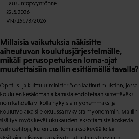
Lausuntopyyntönne
22.5.2026
VN/15678/2026
Millaisia vaikutuksia näkisitte
aiheutuvan koulutusjärjestelmälle,
mikäli perusopetuksen loma-ajat
muutettaisiin mallin esittämällä tavalla?
Opetus- ja kulttuuriministeriö on laatinut muistion, jossa
koulujen kesäloman alkamista ehdotetaan siirrettäväksi
noin kahdella viikolla nykyistä myöhemmäksi ja
koulutyö alkaisi elokuussa nykyistä myöhemmin. Malliin
sisältyy myös kevätlukukauden jaksottamista koskevia
vaihtoehtoja, kuten uusi lomajakso keväälle tai
yksittäinen lisävapaapäivä helatorstain yhteyteen.