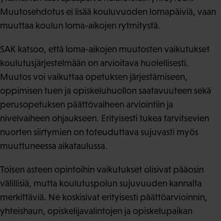
Muutosehdotus ei lisää kouluvuoden lomapäiviä, vaan
muuttaa koulun loma-aikojen rytmitystä.
SAK katsoo, että loma-aikojen muutosten vaikutukset
koulutusjärjestelmään on arvioitava huolellisesti.
Muutos voi vaikuttaa opetuksen järjestämiseen,
oppimisen tuen ja opiskeluhuollon saatavuuteen sekä
perusopetuksen päättövaiheen arviointiin ja
nivelvaiheen ohjaukseen. Erityisesti tukea tarvitsevien
nuorten siirtymien on toteuduttava sujuvasti myös
muuttuneessa aikataulussa.
Toisen asteen opintoihin vaikutukset olisivat pääosin
välillisiä, mutta koulutuspolun sujuvuuden kannalta
merkittäviä. Ne koskisivat erityisesti päättöarvioinnin,
yhteishaun, opiskelijavalintojen ja opiskelupaikan