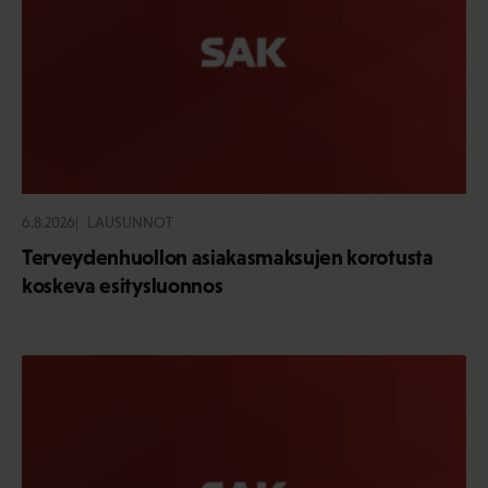
6.8.2026
LAUSUNNOT
Terveydenhuollon asiakasmaksujen korotusta
koskeva esitysluonnos