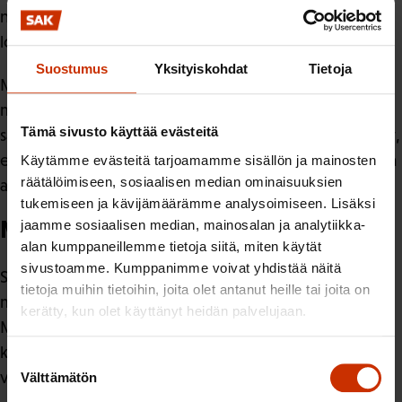
nykyiseen lukuvuoden rytmiin kuin kokonainen uusi
lomaviikko.
Suostumus
Yksityiskohdat
Tietoja
Myös tässä mallissa kesäloma siirtyisi nykyistä
myöhemmäksi. Siksi sen vaikutukset on arvioitava
Tämä sivusto käyttää evästeitä
samoilla perusteilla kuin alkuperäisen mallin vaikutukset,
erityisesti työelämän, koulutusjärjestelmän ja perheiden
Käytämme evästeitä tarjoamamme sisällön ja mainosten
räätälöimiseen, sosiaalisen median ominaisuuksien
arjen näkökulmasta.
tukemiseen ja kävijämäärämme analysoimiseen. Lisäksi
Muut mahdolliset huomiot muistiosta
jaamme sosiaalisen median, mainosalan ja analytiikka-
alan kumppaneillemme tietoja siitä, miten käytät
sivustoamme. Kumppanimme voivat yhdistää näitä
SAK pitää tärkeänä, että valmistelussa tunnistetaan
tietoja muihin tietoihin, joita olet antanut heille tai joita on
muutoksen laaja yhteiskunnallinen merkitys.
kerätty, kun olet käyttänyt heidän palvelujaan.
Mahdollisten päätösten tueksi tarvitaan
kokonaisvaltainen vaikutusarviointi ja laajapohjainen
Suostumuksen
valmistelu.
Välttämätön
valinta