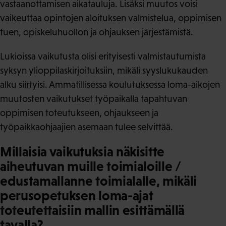
vastaanottamisen aikatauluja. Lisäksi muutos voisi
vaikeuttaa opintojen aloituksen valmistelua, oppimisen
tuen, opiskeluhuollon ja ohjauksen järjestämistä.
Lukioissa vaikutusta olisi erityisesti valmistautumista
syksyn ylioppilaskirjoituksiin, mikäli syyslukukauden
alku siirtyisi. Ammatillisessa koulutuksessa loma-aikojen
muutosten vaikutukset työpaikalla tapahtuvan
oppimisen toteutukseen, ohjaukseen ja
työpaikkaohjaajien asemaan tulee selvittää.
Millaisia vaikutuksia näkisitte
aiheutuvan muille toimialoille /
edustamallanne toimialalle, mikäli
perusopetuksen loma-ajat
toteutettaisiin mallin esittämällä
tavalla?