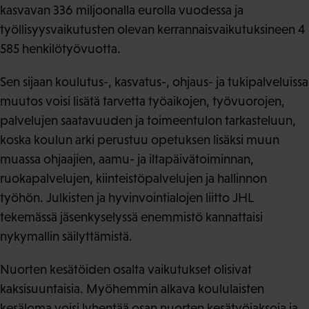
kasvavan 336 miljoonalla eurolla vuodessa ja
työllisyysvaikutusten olevan kerrannaisvaikutuksineen 4
585 henkilötyövuotta.
Sen sijaan koulutus-, kasvatus-, ohjaus- ja tukipalveluissa
muutos voisi lisätä tarvetta työaikojen, työvuorojen,
palvelujen saatavuuden ja toimeentulon tarkasteluun,
koska koulun arki perustuu opetuksen lisäksi muun
muassa ohjaajien, aamu- ja iltapäivätoiminnan,
ruokapalvelujen, kiinteistöpalvelujen ja hallinnon
työhön. Julkisten ja hyvinvointialojen liitto JHL
tekemässä jäsenkyselyssä enemmistö kannattaisi
nykymallin säilyttämistä.
Nuorten kesätöiden osalta vaikutukset olisivat
kaksisuuntaisia. Myöhemmin alkava koululaisten
kesäloma voisi lyhentää osan nuorten kesätyöjaksoja ja