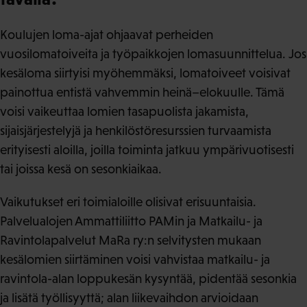
Koulujen loma-ajat ohjaavat perheiden
vuosilomatoiveita ja työpaikkojen lomasuunnittelua. Jos
kesäloma siirtyisi myöhemmäksi, lomatoiveet voisivat
painottua entistä vahvemmin heinä–elokuulle. Tämä
voisi vaikeuttaa lomien tasapuolista jakamista,
sijaisjärjestelyjä ja henkilöstöresurssien turvaamista
erityisesti aloilla, joilla toiminta jatkuu ympärivuotisesti
tai joissa kesä on sesonkiaikaa.
Vaikutukset eri toimialoille olisivat erisuuntaisia.
Palvelualojen Ammattiliitto PAMin ja Matkailu- ja
Ravintolapalvelut MaRa ry:n selvitysten mukaan
kesälomien siirtäminen voisi vahvistaa matkailu- ja
ravintola-alan loppukesän kysyntää, pidentää sesonkia
ja lisätä työllisyyttä; alan liikevaihdon arvioidaan