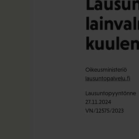
Lausun
lainva
kuule
Oikeusministeriö
lausuntopalvelu.fi
Lausuntopyyntönne
27.11.2024
VN/12575/2023