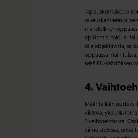
Tapauskohtaisessa ko
oikeuskanslerin ja pe
mahdollinen oppaassa m
epidemia, talous- tai e
olla objektiivista, ei 
oppaassa mainituissa, 
sekä EU-säädöksen väh
4. Vaihtoeh
Määritellään uudeksi l
viikkoa, yleisellä lo
1 vaihtoehdossa. Osa
viimeistelyssä, onko