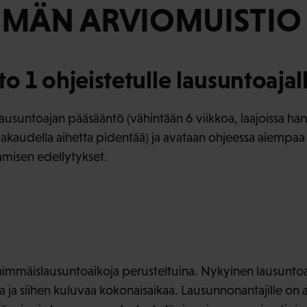
MÄN ARVIOMUISTIO
to 1 ohjeistetulle lausuntoajal
ausuntoajan pääsääntö (vähintään 6 viikkoa, laajoissa ha
lomakaudella aihetta pidentää) ja avataan ohjeessa aiemp
misen edellytykset.
himmäislausuntoaikoja perusteltuina. Nykyinen lausuntoa
a ja siihen kuluvaa kokonaisaikaa. Lausunnonantajille on a