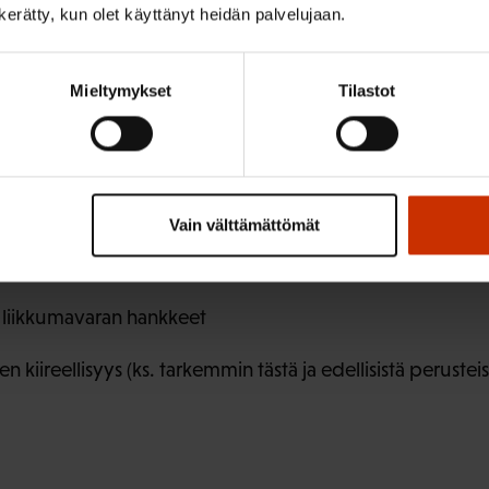
n kerätty, kun olet käyttänyt heidän palvelujaan.
Mieltymykset
Tilastot
eikat (ohjelma antoi vain valita yhden):
ppeat hankkeet
Vain välttämättömät
vat hankkeet
n liikkumavaran hankkeet
en kiireellisyys (ks. tarkemmin tästä ja edellisistä peruste