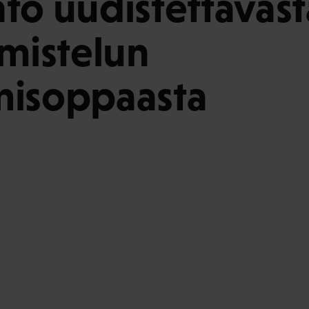
to uudistettavast
lmistelun
misoppaasta