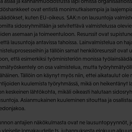
ä asiaa ja kannanmuodostusta läpi omissa organisaatioissa
öshankkeet ovat entistä monimutkaisempia ja laajempia, 
säädökset, kuten EU-oikeus. SAK:n on lausuntoja valmiste
omilta sidosryhmiltään ja selvitettävä valmistelussa olevi
öiden asemaan ja toimeentuloon. Resurssit ovat supistun
 että lausuntoja antavissa tahoissa. Lainvalmistelua on haj
isteluprosesseihin ja tällöin samat henkilöresurssit ovat us
on, että esimerkiksi työministeriön monissa työlainsääd
mätyöskentely on osa valmistelua, mutta työryhmätyölle 
ähäinen. Tällöin on käynyt myös niin, ettei aikataulut ole
ntijoiden kuulemista työryhmässä, mikä on heikentänyt la
on keskeinen lähtökohta, mikäli oikeasti halutaan sidosryh
ausuntoja. Asianmukainen kuuleminen sitouttaa ja osallist
tiedonjakoa.
sunnon antajien näkökulmasta ovat ne lausuntopyynnöt, jo
 yleiselle lomakaudelle ts. juhannuksesta elokuun alkuun 