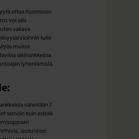
syytä ottaa huomioon
os voi olla
 kuten vakava
lisyysarvioinnin tulisi
ä. Myös muissa
tavissa lakihankkeissa
untoajan lyhentämistä.
le:
hankkeissa vähintään 7
et samoin kuin edellä
ulemisoppaan
ettavia, lausunnon