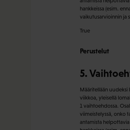
antamista helpottavia 
hankkeissa (esim. enn
vaikutusarvioinnin ja
True
Perustelut
5. Vaihtoeh
Määritellään uudeksi 
viikkoa, yleisellä lo
1 vaihtoehdossa. Osa
viimeistelyssä, onko
antamista helpottavia 