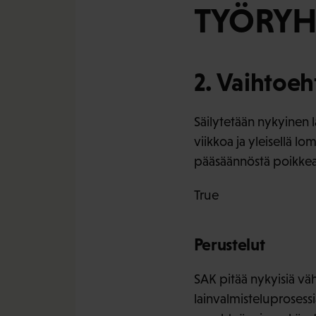
TYÖRYH
2. Vaihtoeh
Säilytetään nykyinen l
viikkoa ja yleisellä 
pääsäännöstä poikkea
True
Perustelut
SAK pitää nykyisiä vä
lainvalmisteluprosessi