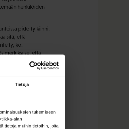
 tekemään henkilöiden
nteissa pidetty kiinni,
a sitä, että
telty, ko.
imerkiksi se, että
vertailukelpoisella
Tietoja
nan perusteella
 ominaisuuksien tukemiseen
mmän
tiikka-alan
ietoja muihin tietoihin, joita