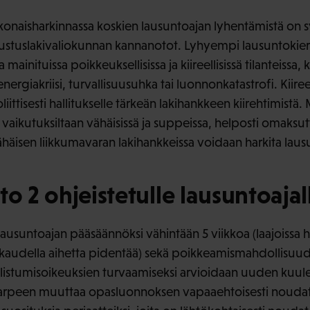
konaisharkinnassa koskien lausuntoajan lyhentämistä on 
rustuslakivaliokunnan kannanotot. Lyhyempi lausuntokierr
ainituissa poikkeuksellisissa ja kiireellisissä tilanteissa,
nergiakriisi, turvallisuusuhka tai luonnonkatastrofi. Kiireel
poliittisesti hallitukselle tärkeän lakihankkeen kiirehtimist
vaikutuksiltaan vähäisissä ja suppeissa, helposti omaksut
äisen liikkumavaran lakihankkeissa voidaan harkita laus
to 2 ohjeistetulle lausuntoajal
ausuntoajan pääsäännöksi vähintään 5 viikkoa (laajoissa 
makaudella aihetta pidentää) sekä poikkeamismahdollisuud
llistumisoikeuksien turvaamiseksi arvioidaan uuden ku
 tarpeen muuttaa opasluonnoksen vapaaehtoisesti noudat