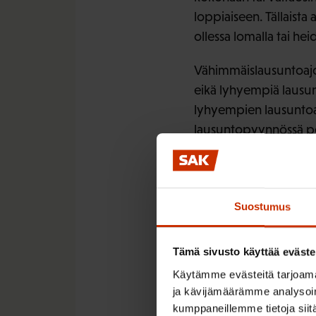
loppiaiseen. Tällaista
ollessa lomalla tai h
Vähimmäislausuntoajois
eikä lyhyempiä lausunt
lyhyempien lausuntoaik
lausuntopyynnössä per
ministeriöiden poikkea
tavalla, olisi yksi aske
Suostumus
3. Ohjeiste
Tämä sivusto käyttää eväste
Pitäisikö pääsääntöis
Käytämme evästeitä tarjoama
poiketa seuraavilla pe
ja kävijämäärämme analysoim
lausuntokierroksen pit
kumppaneillemme tietoja siitä