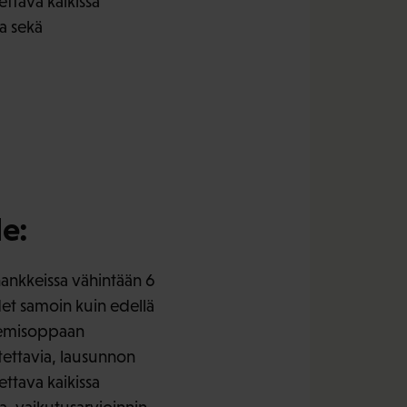
ettava kaikissa
a sekä
le:
hankkeissa vähintään 6
et samoin kuin edellä
ulemisoppaan
ettavia, lausunnon
ettava kaikissa