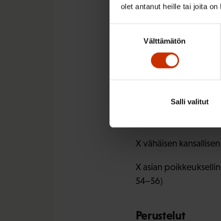
olet antanut heille tai joita o
True
Suostumuksen
Välttämätön
valinta
Perustelut
Valitsemme seuraavat s
X vaikutuksiltaan su
Salli valitut
X helposti omaksutta
X vähäisen kansallise
X asian poikkeuksellin
54–56)
Perustelut