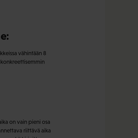
le:
nkkeissa vähintään 8
aa konkreettisemmin
ika on vain pieni osa
nnettava riittävä aika