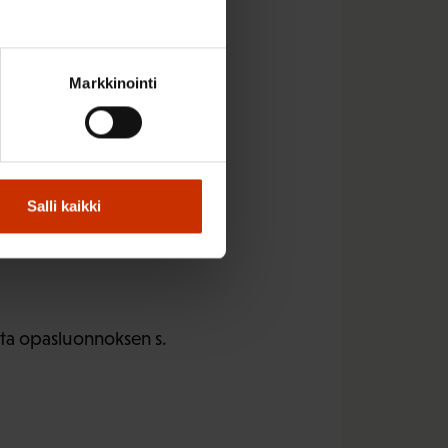
Markkinointi
Salli kaikki
ista opasluonnoksen s.