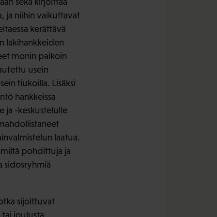
an sekä kirjoittaa
ja niihin vaikuttavat
ltaessa kerättävä
en lakihankkeiden
eet monin paikoin
autettu usein
ein tiukoilla. Lisäksi
äntö hankkeissa
ja -keskustelulle
 mahdollistaneet
invalmistelun laatua.
miltä pohdittuja ja
aa sidosryhmiä
tka sijoittuvat
tai joulusta