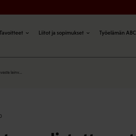
o
Tavoitteet
Liitot ja sopimukset
Työelämän ABC
vasta lainv…
0