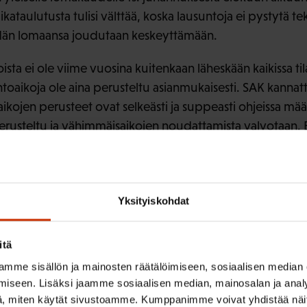
 aikataulutusta tulisi välttää, koska lausuntoja ei pystytä
eidän lomaansa joudutaan keskeyttämään.
ta ei ole viime vuosina kuitenkaan läheskään kaikissa tila
oaikoja ole aina perusteltu asianmukaisesti. SAK kannatta
ojen perusteet ovat selkeästi ja suppeasti ohjeissa määri
usteltu ja vähimmäisaikojen noudattamista valvotaan. Es
vat lausuntoajat kootaan ja niiden perusteet julkaistaan 
l eteenpäin.
Yksityiskohdat
tut poikkeamisperusteet:
itä
estä lausuntoajasta voida tapauskohtaisen kokonaisharkin
mme sisällön ja mainosten räätälöimiseen, sosiaalisen median
rusteilla? Valitse kaikki seikat, joiden perusteella lyhye
iseen. Lisäksi jaamme sosiaalisen median, mainosalan ja analy
äisi olla mahdollinen.
, miten käytät sivustoamme. Kumppanimme voivat yhdistää näitä t