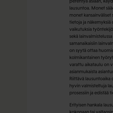
perehtyä asiaan, käyd
lausuntoa. Monet sääd
monet kansainväliset 
tietoja ja näkemyksiä 
vaikutuksia työntekij
sekä lainvalmistelussa
samanaikaisiin lainvalm
on syytä ottaa huomio
kolmikantainen työryh
varattu aikataulu on v
asianmukaista asiantu
Riittävä lausuntoaika 
hyvin valmisteltuja l
prosessiin ja edistää 
Erityisen hankala lau
kokonaan tai valtaosin