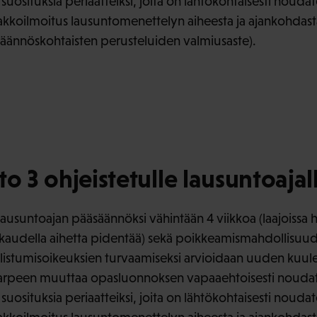
suosituksia periaatteiksi, joita on lähtökohtaisesti noudat
akkoilmoitus lausuntomenettelyn aiheesta ja ajankohdast
 säännöskohtaisten perusteluiden valmiusaste).
to 3 ohjeistetulle lausuntoajal
lausuntoajan pääsäännöksi vähintään 4 viikkoa (laajoissa 
makaudella aihetta pidentää) sekä poikkeamismahdollisuud
llistumisoikeuksien turvaamiseksi arvioidaan uuden ku
 tarpeen muuttaa opasluonnoksen vapaaehtoisesti noudat
suosituksia periaatteiksi, joita on lähtökohtaisesti noudat