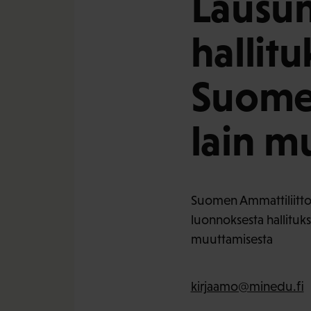
Lausun
hallitu
Suome
lain m
Suomen Ammattiliittoj
luonnoksesta hallituk
muuttamisesta
kirjaamo@minedu.fi