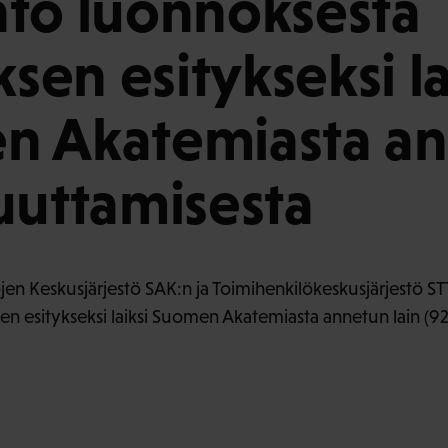
to luonnoksesta
ksen esitykseksi la
n Akatemiasta a
uuttamisesta
en Keskusjärjestö SAK:n ja Toimihenkilökeskusjärjestö ST
sen esitykseksi laiksi Suomen Akatemiasta annetun lain (