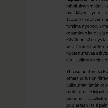
rahoituksen määräaika
ovat käynnistyneet laa
Työpaikan epävarmuus 
tutkimustyöhön. Yhtei
osaaminen katoaa ja n
Käytännössä esitys tar
sellaista asiantuntemu
huolestuttavaa esityks
avulla viime aikoina 
Yhteisrahoitteisissa 
omarahoitus on riittä
vaikeuttaa tämän osu
osallistumaan kilpailt
pienenisi, ja osallist
puolestaan lisäisi paine