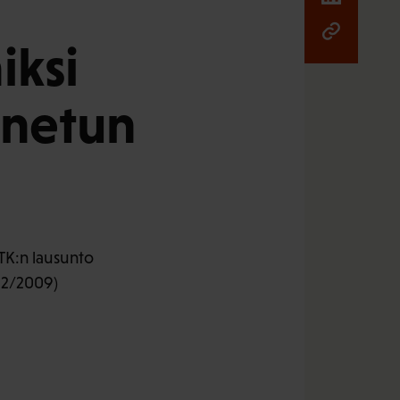
iksi
nnetun
TK:n lausunto
922/2009)