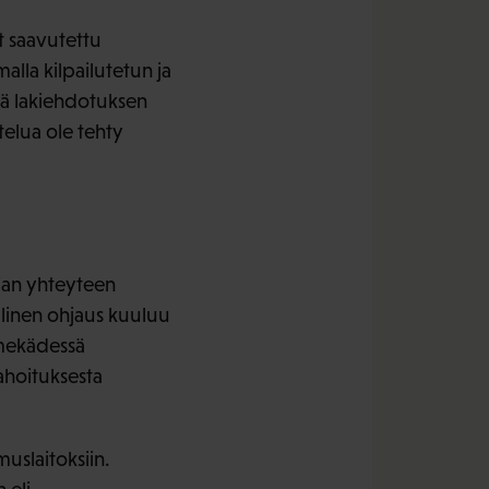
et saavutettu
lla kilpailutetun ja
ttä lakiehdotuksen
telua ole tehty
mian yhteyteen
llinen ohjaus kuuluu
imekädessä
ahoituksesta
uslaitoksiin.