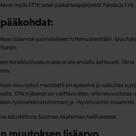
tavat myös STTK:laiset palkansaajajärjestöt Pardia ja YHL
 pääkohdat:
ellaan lisäarvoa suomalaiseen tutkimuskenttään. Muutok
ttarein.
n henkilöstövaikutuksia ei ole arvioitu kattavasti. Tämä
sta.
uksen neuvoston mandaatti on epäselvä ja vaikuttaa suppea
lta. STN:n jäsenet on valittava siten, että neuvostossa o
kien työmarkkinatoiminnan) ja –hyvinvoinnin osaamista.
ava edustettuna Suomen Akatemian hallituksessa.
un muutoksen lisäarvo