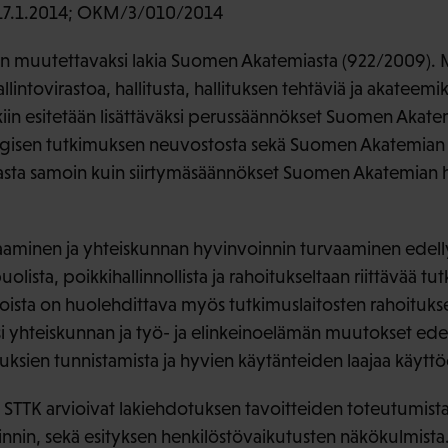
17.1.2014; OKM/3/010/2014
an muutettavaksi lakia Suomen Akatemiasta (922/2009).
intovirastoa, hallitusta, hallituksen tehtäviä ja akateem
akiin esitetään lisättäväksi perussäännökset Suomen Akat
tegisen tutkimuksen neuvostosta sekä Suomen Akatemian
asta samoin kuin siirtymäsäännökset Suomen Akatemian ha
aaminen ja yhteiskunnan hyvinvoinnin turvaaminen edelly
lista, poikkihallinnollista ja rahoitukseltaan riittävää tut
joista on huolehdittava myös tutkimuslaitosten rahoituks
si yhteiskunnan ja työ- ja elinkeinoelämän muutokset ede
ksien tunnistamista ja hyvien käytänteiden laajaa käytt
STTK arvioivat lakiehdotuksen tavoitteiden toteutumist
nnin, sekä esityksen henkilöstövaikutusten näkökulmista. 