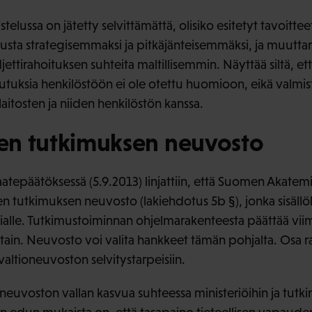
elussa on jätetty selvittämättä, olisiko esitetyt tavoitte
usta strategisemmaksi ja pitkäjänteisemmäksi, ja muuttama
ettirahoituksen suhteita maltillisemmin. Näyttää siltä, e
kutuksia henkilöstöön ei ole otettu huomioon, eikä valmis
aitosten ja niiden henkilöstön kanssa.
sen tutkimuksen neuvosto
atepäätöksessä (5.9.2013) linjattiin, että Suomen Akate
en tutkimuksen neuvosto (lakiehdotus 5b §), jonka sisällö
ialle. Tutkimustoiminnan ohjelmarakenteesta päättää vi
tain. Neuvosto voi valita hankkeet tämän pohjalta. Osa r
 valtioneuvoston selvitystarpeisiin.
euvoston vallan kasvua suhteessa ministeriöihin ja tutkim