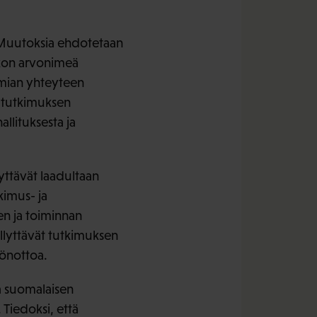
 Muutoksia ehdotetaan
ikon arvonimeä
emian yhteyteen
 tutkimuksen
llituksesta ja
ttävät laadultaan
kimus- ja
en ja toiminnan
llyttävät tutkimuksen
öönottoa.
a suomalaisen
Tiedoksi, että