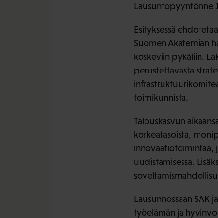
Lausuntopyyntönne 
Esityksessä ehdoteta
Suomen Akatemian hall
koskeviin pykäliin. L
perustettavasta stra
infrastruktuurikomite
toimikunnista.
Talouskasvun aikaans
korkeatasoista, monipuo
innovaatiotoimintaa, 
uudistamisessa. Lisäk
soveltamismahdollisuu
Lausunnossaan SAK ja 
työelämän ja hyvinvoi