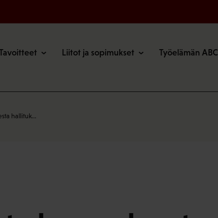
o
Tavoitteet
Liitot ja sopimukset
Työelämän ABC
sta hallituk…