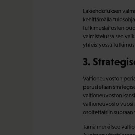
Lakiehdotuksen valmist
kehittämällä tulosohja
tutkimuslaitosten budj
valmistelussa sen vai
yhteistyössä tutkimusl
3. Strategi
Valtioneuvoston peria
perustetaan strategis
valtioneuvoston kansl
valtioneuvosto vuosit
osoitettaisiin suoraan
Tämä merkitsee valtion