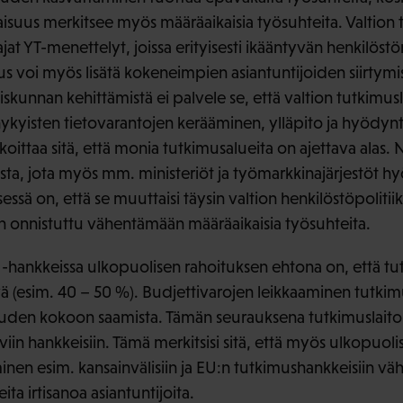
isuus merkitsee myös määräaikaisia työsuhteita. Valtion t
jat YT-menettelyt, joissa erityisesti ikääntyvän henkilös
voi myös lisätä kokeneimpien asiantuntijoiden siirtymi
skunnan kehittämistä ei palvele se, että valtion tutkimus
ykyisten tietovarantojen kerääminen, ylläpito ja hyödyn
koittaa sitä, että monia tutkimusalueita on ajettava alas
sta, jota myös mm. ministeriöt ja työmarkkinajärjestöt hy
essä on, että se muuttaisi täysin valtion henkilöstöpoliti
on onnistuttu vähentämään määräaikaisia työsuhteita.
EU-hankkeissa ulkopuolisen rahoituksen ehtona on, että tu
vä (esim. 40 – 50 %). Budjettivarojen leikkaaminen tutki
uden kokoon saamista. Tämän seurauksena tutkimuslaitok
aviin hankkeisiin. Tämä merkitsisi sitä, että myös ulkopuo
uminen esim. kansainvälisiin ja EU:n tutkimushankkeisiin väh
ita irtisanoa asiantuntijoita.