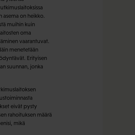
utkimuslaitoksissa
tön asema on heikko.
stä muihin kuin
laitosten oma
täminen vaarantuvat.
. Näin menetetään
ödyntävät. Erityisen
ikan suunnan, jonka
tkimuslaitoksen
mustoiminnasta
set eivät pysty
lisen rahoituksen määrä
enisi, mikä