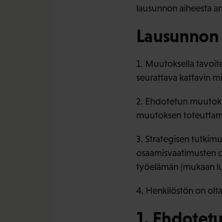
lausunnon aiheesta an
Lausunnon
1. Muutoksella tavoit
seurattava kattavin mi
2. Ehdotetun muutokse
muutoksen toteuttami
3. Strategisen tutkim
osaamisvaatimusten osa
työelämän (mukaan lu
4. Henkilöstön on olt
1. Ehdotet