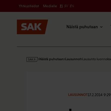
Secondary
Hyppää
Yhteystiedot
Medialle
FI
SV
EN
sisältöön
Päävalikk
Näistä puhutaan
s
Näistä puhutaan
Lausunnot
Lausunto luonnokse
a
k
·
f
i
17.2.2014 9:29
LAUSUNNOT