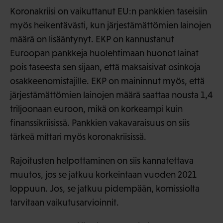
Koronakriisi on vaikuttanut EU:n pankkien taseisiin
myös heikentävästi, kun järjestämättömien lainojen
määrä on lisääntynyt. EKP on kannustanut
Euroopan pankkeja huolehtimaan huonot lainat
pois taseesta sen sijaan, että maksaisivat osinkoja
osakkeenomistajille. EKP on maininnut myös, että
järjestämättömien lainojen määrä saattaa nousta 1,4
triljoonaan euroon, mikä on korkeampi kuin
finanssikriisissä. Pankkien vakavaraisuus on siis
tärkeä mittari myös koronakriisissä.
Rajoitusten helpottaminen on siis kannatettava
muutos, jos se jatkuu korkeintaan vuoden 2021
loppuun. Jos, se jatkuu pidempään, komissiolta
tarvitaan vaikutusarvioinnit.