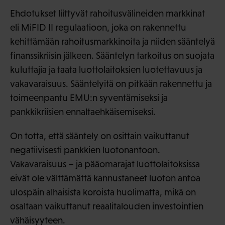
Ehdotukset liittyvät rahoitusvälineiden markkinat
eli MiFID II regulaatioon, joka on rakennettu
kehittämään rahoitusmarkkinoita ja niiden sääntelyä
finanssikriisin jälkeen. Sääntelyn tarkoitus on suojata
kuluttajia ja taata luottolaitoksien luotettavuus ja
vakavaraisuus. Sääntelyitä on pitkään rakennettu ja
toimeenpantu EMU:n syventämiseksi ja
pankkikriisien ennaltaehkäisemiseksi.
On totta, että sääntely on osittain vaikuttanut
negatiivisesti pankkien luotonantoon.
Vakavaraisuus – ja pääomarajat luottolaitoksissa
eivät ole välttämättä kannustaneet luoton antoa
ulospäin alhaisista koroista huolimatta, mikä on
osaltaan vaikuttanut reaalitalouden investointien
vähäisyyteen.