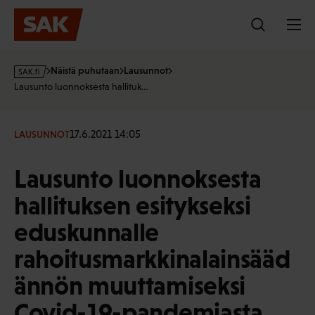
Hyppää
sisältöön
s
Näistä puhutaan
Lausunnot
a
Lausunto luonnoksesta hallituk…
k
·
f
17.6.2021 14:05
LAUSUNNOT
i
Lausunto luonnoksesta
hallituksen esitykseksi
eduskunnalle
rahoitusmarkkinalainsääd
ännön muuttamiseksi
Covid-19-pandemiasta