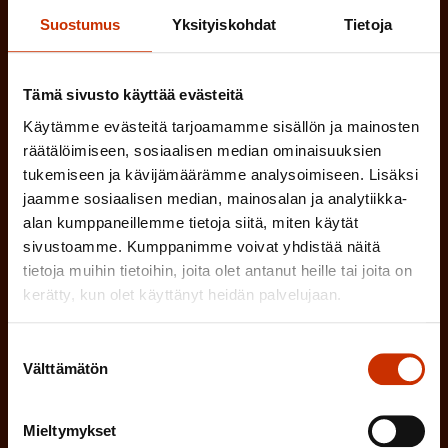
TYÖSUOJELUVALTUUTETTU
i
n
Suostumus
Yksityiskohdat
Tietoja
n
)
TÖISSÄ AMMATTILIITOSSA
e
Tämä sivusto käyttää evästeitä
n
TYÖNANTAJAN EDUSTAJA
Käytämme evästeitä tarjoamamme sisällön ja mainosten
)
räätälöimiseen, sosiaalisen median ominaisuuksien
MUU KIINNOSTUS TYÖELÄMÄASIOIHIN
tukemiseen ja kävijämäärämme analysoimiseen. Lisäksi
jaamme sosiaalisen median, mainosalan ja analytiikka-
alan kumppaneillemme tietoja siitä, miten käytät
(
Millä kielellä haluat uutiskirjeesi
sivustoamme. Kumppanimme voivat yhdistää näitä
tietoja muihin tietoihin, joita olet antanut heille tai joita on
P
kerätty, kun olet käyttänyt heidän palvelujaan.
SUOMI
RUOTSI
a
k
Suostumuksen
Välttämätön
valinta
o
(
Hyväksyn tietojeni tallentamisen ja käsittelyn
P
l
SAK:n viestintärekisterin
mukaisesti *
Mieltymykset
a
l