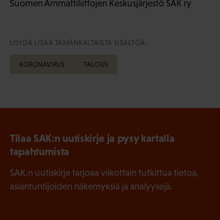
Suomen Ammattiliittojen Keskusjärjestö SAK ry
LÖYDÄ LISÄÄ TÄMÄNKALTAISTA SISÄLTÖÄ:
KORONAVIRUS
TALOUS
Tilaa SAK:n uutiskirje ja pysy kartalla
tapahtumista
SAK:n uutiskirje tarjoaa viikottain tutkittua tietoa,
asiantuntijoiden näkemyksiä ja analyysejä.