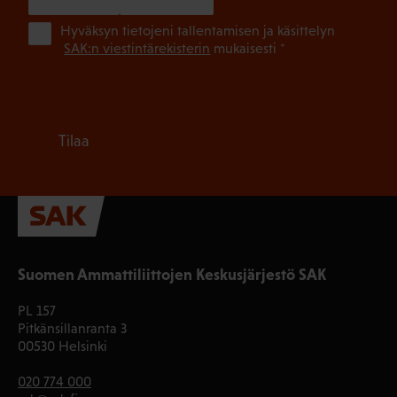
(Pa
Hyväksyn tietojeni tallentamisen ja käsittelyn
SAK:n viestintärekisterin
mukaisesti *
Tilaa
Suomen Ammattiliittojen Keskusjärjestö SAK
PL 157
Pitkänsillanranta 3
00530 Helsinki
020 774 000