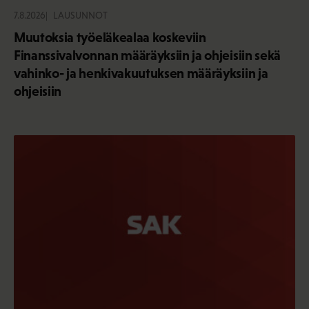
7.8.2026
LAUSUNNOT
Muutoksia työeläkealaa koskeviin
Finanssivalvonnan määräyksiin ja ohjeisiin sekä
vahinko- ja henkivakuutuksen määräyksiin ja
ohjeisiin