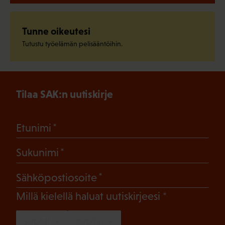
Tunne oikeutesi
Tutustu työelämän pelisääntöihin.
Tilaa SAK:n uutiskirje
(Pakollinen)
Etunimi
(Pakollinen)
Sukunimi
(Pakollinen)
Sähköpostiosoite
(Pakollinen)
Millä kielellä haluat uutiskirjeesi
SUOMI
RUOTSI