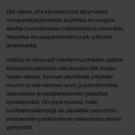
SAK näkee, että koronakriisistä elpymiseksi
nykypankkijärjestelmän puitteissa on loogista
alentaa luottolaitoksien hallinnollisia kustannuksia,
helpottaa arvopaperistamista ja pk-yritysten
lainansaantia.
Hallitus on kattavasti esitellyt muutoksien sisällön.
Kansantaloudellisista vaikutuksista SAK nostaa
huolen aiheen. Suomen yksittäisille yrityksille
muutos ei tule olemaan suuri, ja parhaimmassa
tapauksessa arvopaperistaminen jakauttaa
systeemiriskiä. On syytä muistaa, miksi
luottolaitossääntelyjä on ylipäätään perustettu –
ehkäisemään pankkisektorin vakavaraisuuskriisin
syntymistä.