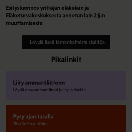
Esitysluonnos yrittäjän eläkelain ja
Eläketurvakeskuksesta annetun lain 2 §:n
muuttamisesta
Löydä lisää tämänkaltaista sisältöä
Pikalinkit
Liity ammattiliittoon
Löydä oma ammattiliittosi ja liity jo tänään.
Pysy ajan tasalla
Tilaa SAK:n uutiskirje.