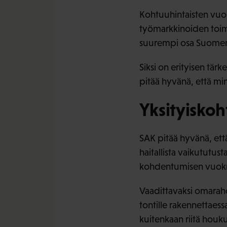
Kohtuuhintaisten vuo
työmarkkinoiden toimiv
suurempi osa Suomen 
Siksi on erityisen tär
pitää hyvänä, että min
Yksityiskoh
SAK pitää hyvänä, että
haitallista vaikututus
kohdentumisen vuokr
Vaadittavaksi omaraho
tontille rakennettaessa
kuitenkaan riitä houkut