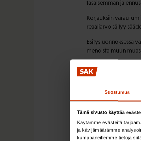
tasaisemman ja ennu
Korjauksiin varautumis
reaaliarvo säilyy sääde
Esitysluonnoksessa vaad
menoista muun muassa 
SAK esittää, että jatko
sekataloja, joissa on 
ehkäisyä.
Suostumus
Suomessa ei ole tutkit
kaikkein pienituloisi
Tämä sivusto käyttää eväste
määrää, mikä lopulta
Käytämme evästeitä tarjoama
Keskeiset 
ja kävijämäärämme analysoim
kumppaneillemme tietoja siitä