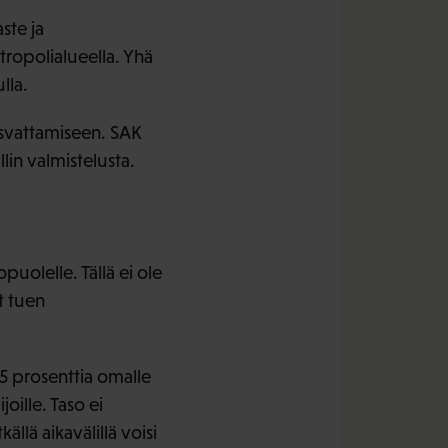
ste ja
tropolialueella. Yhä
lla.
kasvattamiseen. SAK
lin valmistelusta.
puolelle. Tällä ei ole
t tuen
5 prosenttia omalle
oille. Taso ei
llä aikavälillä voisi