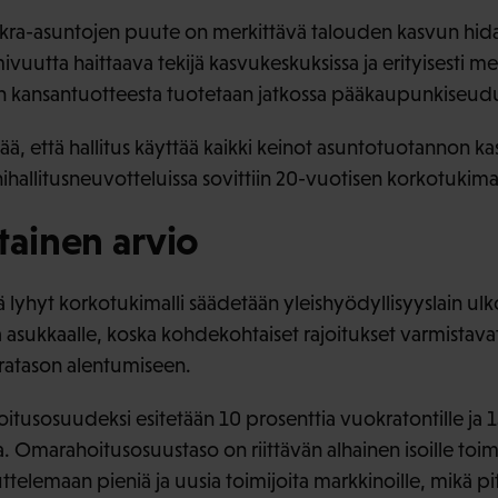
kra-asuntojen puute on merkittävä talouden kasvun hida
uutta haittaava tekijä kasvukeskuksissa ja erityisesti me
kansantuotteesta tuotetaan jatkossa pääkaupunkiseudu
keää, että hallitus käyttää kaikki keinot asuntotuotannon 
ihallitusneuvotteluissa sovittiin 20-vuotisen korkotukimal
tainen arvio
 lyhyt korkotukimalli säädetään yleishyödyllisyyslain ulko
ta asukkaalle, koska kohdekohtaiset rajoitukset varmistava
atason alentumiseen.
itusosuudeksi esitetään 10 prosenttia vuokratontille ja 1
. Omarahoitusosuustaso on riittävän alhainen isoille toimij
telemaan pieniä ja uusia toimijoita markkinoille, mikä pitkä