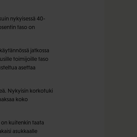
kuin nykyisessä 40-
osentin taso on
käytännössä jatkossa
sille toimijoille taso
steltua asettaa
eä. Nykyisin korkotuki
 maksaa koko
on kuitenkin taata
kaisi asukkaalle