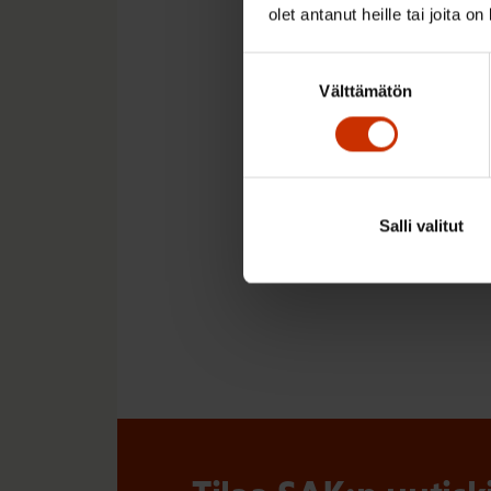
olet antanut heille tai joita o
omavastuukorko on 
Suostumuksen
omavastuukoron ylit
Välttämätön
valinta
lainanlyhennysohje
on käynnistettävä 
tehokkuudesta tu
Suomen Ammattiliittoj
Salli valitut