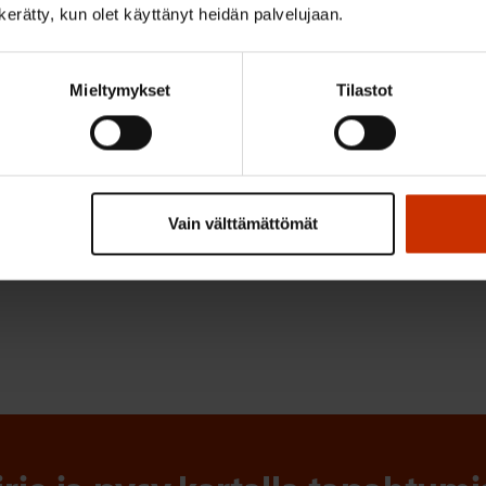
n kerätty, kun olet käyttänyt heidän palvelujaan.
säädettävä 2,2, prosentin tasolle pidemmäksi aikaa
tävältä osalta maksettavan korkotuen tulee olla kiinteä
Mieltymykset
Tilastot
lman takapainotteisuutta on purettava
ulkopuolinen arvio korkotuen kanavoitumisesta ja koko j
kimuotona
en Keskusjärjestö SAK ry
Vain välttämättömät