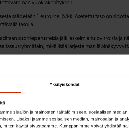
stettavamman vuokrakehityksen.
esta säädetään 1 euro/neliö/kk. Asetettu taso on sidottav
ttävällä tasolla.
itaan suoriteperusteisia jälkilaskelmia tulovirroista ja nii
tasausryhmittäin, mikä lisää järjestelmän läpinäkyvyytt
ssa tukijärjestelmien pitäisi taipua sellaiseksi, että kyettä
sekä omistusasumista että vuokra-asuntoja, mikä palvelisi 
Yksityiskohdat
tu riittävästi, miten korkotuki oikeasti kanavoituu asukka
mmille. Ei ole myöskään varmuutta siitä, lisäävätkö tuet 
itä
 vaikuttaa markkinoiden kautta vuokratasoon.
mme sisällön ja mainosten räätälöimiseen, sosiaalisen median
ehdotukset:
iseen. Lisäksi jaamme sosiaalisen median, mainosalan ja analy
, miten käytät sivustoamme. Kumppanimme voivat yhdistää näitä t