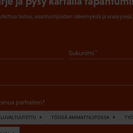
irje ja pysy kartalla tapahtumi
tutkittua tietoa, asiantuntijoiden näkemyksiä ja analyysejä.
(
Sukunimi
P
a
k
o
l
 sinua parhaiten?
l
LUVALTUUTETTU
TÖISSÄ AMMATTILIITOSSA
TY
i
n