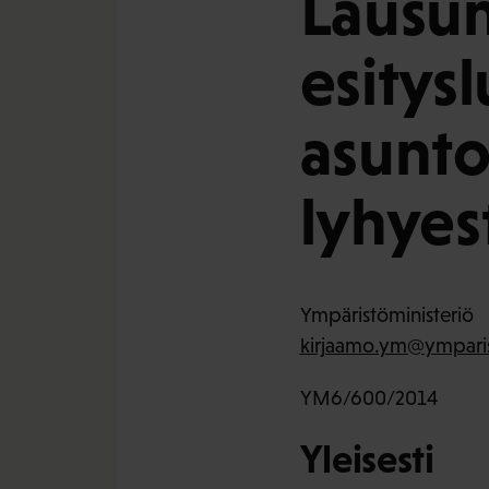
Lausun
esitys
asunto
lyhyes
Ympäristöministeriö
kirjaamo.ym@ymparis
YM6/600/2014
Yleisesti