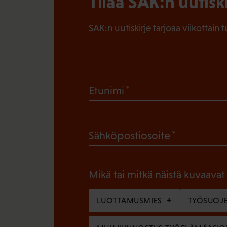
Tilaa SAK:n uutisk
SAK:n uutiskirje tarjoaa viikottain 
(
Etunimi
P
a
(
Sähköpostiosoite
k
P
o
a
l
Mikä tai mitkä näistä kuvaavat
k
l
o
LUOTTAMUSMIES
TYÖSUOJE
i
l
n