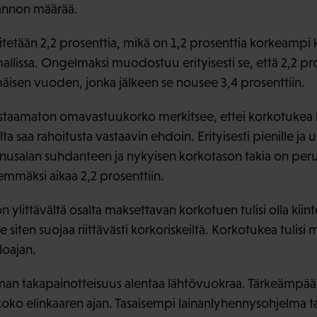
annon määrää.
etään 2,2 prosenttia, mikä on 1,2 prosenttia korkeampi 
allissa. Ongelmaksi muodostuu erityisesti se, että 2,2 pr
isen vuoden, jonka jälkeen se nousee 3,4 prosenttiin.
astaamaton omavastuukorko merkitsee, ettei korkotukea 
 saa rahoitusta vastaavin ehdoin. Erityisesti pienille ja uu
nnusalan suhdanteen ja nykyisen korkotason takia on peru
mäksi aikaa 2,2 prosenttiin.
littävältä osalta maksettavan korkotuen tulisi olla kiint
e siten suojaa riittävästi korkoriskeiltä. Korkotukea tulisi
loajan.
an takapainotteisuus alentaa lähtövuokraa. Tärkeämpää 
oko elinkaaren ajan. Tasaisempi lainanlyhennysohjelma ta