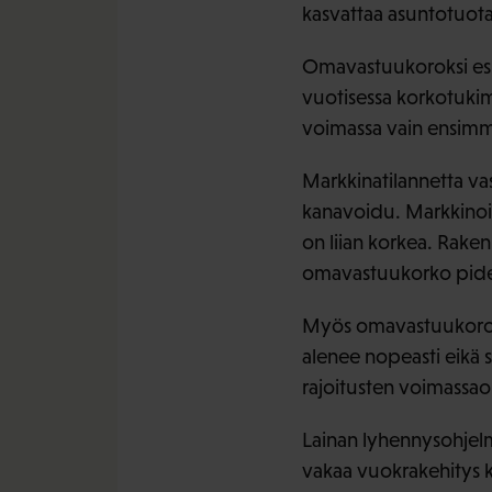
kasvattaa asuntotuot
Omavastuukoroksi esit
vuotisessa korkotukim
voimassa vain ensimmä
Markkinatilannetta v
kanavoidu. Markkinoilta
on liian korkea. Rake
omavastuukorko pidem
Myös omavastuukoron y
alenee nopeasti eikä s
rajoitusten voimassao
Lainan lyhennysohjelm
vakaa vuokrakehitys k