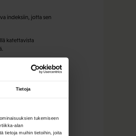
a indeksiin, jotta sen
llä katettavista
ä.
isiin rakentamaan
sosiaalisen eriytymisen
Tietoja
alle ja kanavoituuko se
koko asuntokannan
 ominaisuuksien tukemiseen
tiikka-alan
ietoja muihin tietoihin, joita