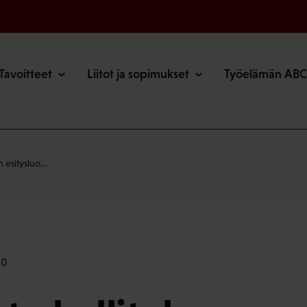
o
Tavoitteet
Liitot ja sopimukset
Työelämän ABC
n esitysluo…
50