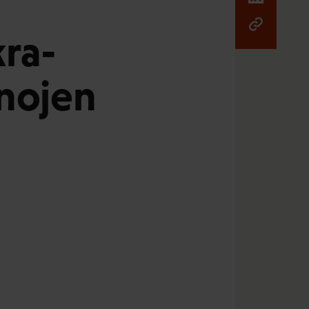
kra-
inojen