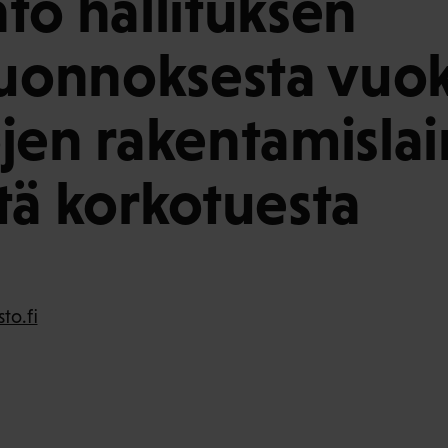
to hallituksen
luonnoksesta vuo
jen rakentamisla
tä korkotuesta
to.fi