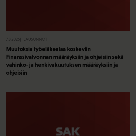
7.8.2026
LAUSUNNOT
Muutoksia työeläkealaa koskeviin
Finanssivalvonnan määräyksiin ja ohjeisiin sekä
vahinko- ja henkivakuutuksen määräyksiin ja
ohjeisiin