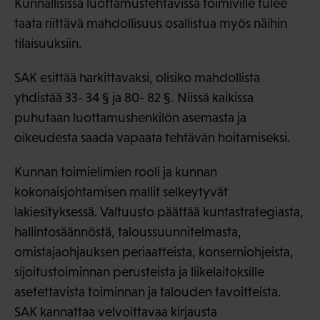
Kunnallisissa luottamustehtävissä toimiville tulee
taata riittävä mahdollisuus osallistua myös näihin
tilaisuuksiin.
SAK esittää harkittavaksi, olisiko mahdollista
yhdistää 33- 34 § ja 80- 82 §. Niissä kaikissa
puhutaan luottamushenkilön asemasta ja
oikeudesta saada vapaata tehtävän hoitamiseksi.
Kunnan toimielimien rooli ja kunnan
kokonaisjohtamisen mallit selkeytyvät
lakiesityksessä. Valtuusto päättää kuntastrategiasta,
hallintosäännöstä, taloussuunnitelmasta,
omistajaohjauksen periaatteista, konserniohjeista,
sijoitustoiminnan perusteista ja liikelaitoksille
asetettavista toiminnan ja talouden tavoitteista.
SAK kannattaa velvoittavaa kirjausta