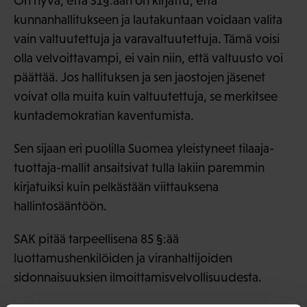
On hyvä, että 31§:ään on kirjattu, että
kunnanhallitukseen ja lautakuntaan voidaan valita
vain valtuutettuja ja varavaltuutettuja. Tämä voisi
olla velvoittavampi, ei vain niin, että valtuusto voi
päättää. Jos hallituksen ja sen jaostojen jäsenet
voivat olla muita kuin valtuutettuja, se merkitsee
kuntademokratian kaventumista.
Sen sijaan eri puolilla Suomea yleistyneet tilaaja-
tuottaja-mallit ansaitsivat tulla lakiin paremmin
kirjatuiksi kuin pelkästään viittauksena
hallintosääntöön.
SAK pitää tarpeellisena 85 §:ää
luottamushenkilöiden ja viranhaltijoiden
sidonnaisuuksien ilmoittamisvelvollisuudesta.