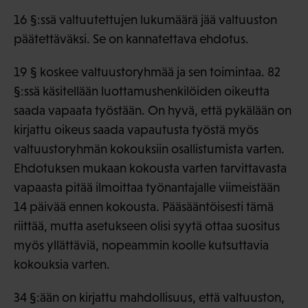
16 §:ssä valtuutettujen lukumäärä jää valtuuston
päätettäväksi. Se on kannatettava ehdotus.
19 § koskee valtuustoryhmää ja sen toimintaa. 82
§:ssä käsitellään luottamushenkilöiden oikeutta
saada vapaata työstään. On hyvä, että pykälään on
kirjattu oikeus saada vapautusta työstä myös
valtuustoryhmän kokouksiin osallistumista varten.
Ehdotuksen mukaan kokousta varten tarvittavasta
vapaasta pitää ilmoittaa työnantajalle viimeistään
14 päivää ennen kokousta. Pääsääntöisesti tämä
riittää, mutta asetukseen olisi syytä ottaa suositus
myös yllättäviä, nopeammin koolle kutsuttavia
kokouksia varten.
34 §:ään on kirjattu mahdollisuus, että valtuuston,