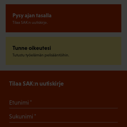
Pysy ajan tasalla
Tilaa SAK:n uutiskirje.
Tunne oikeutesi
Tutustu työelämän pelisääntöihin.
Tilaa SAK:n uutiskirje
(Pakollinen)
Etunimi
(Pakollinen)
Sukunimi