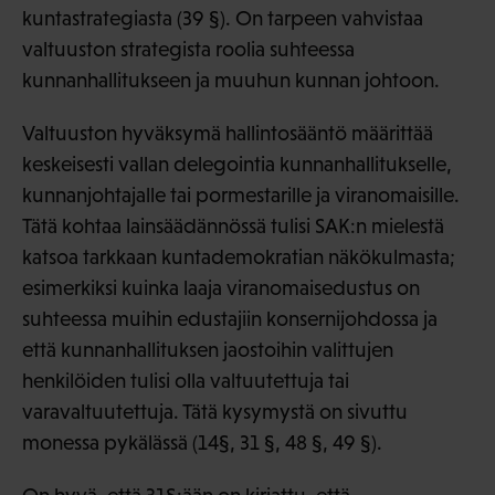
kuntastrategiasta (39 §). On tarpeen vahvistaa
valtuuston strategista roolia suhteessa
kunnanhallitukseen ja muuhun kunnan johtoon.
Valtuuston hyväksymä hallintosääntö määrittää
keskeisesti vallan delegointia kunnanhallitukselle,
kunnanjohtajalle tai pormestarille ja viranomaisille.
Tätä kohtaa lainsäädännössä tulisi SAK:n mielestä
katsoa tarkkaan kuntademokratian näkökulmasta;
esimerkiksi kuinka laaja viranomaisedustus on
suhteessa muihin edustajiin konsernijohdossa ja
että kunnanhallituksen jaostoihin valittujen
henkilöiden tulisi olla valtuutettuja tai
varavaltuutettuja. Tätä kysymystä on sivuttu
monessa pykälässä (14§, 31 §, 48 §, 49 §).