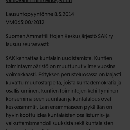
valtiovarainministerio@vm.fi
Lausuntopyyntönne 8.5.2014
VM065:00/2012
Suomen Ammattiliittojen Keskusjärjestö SAK ry
lausuu seuraavasti:
SAK kannattaa kuntalain uudistamista. Kuntien
toimintaympäristö on muuttunut viime vuosina
voimakkaasti. Esityksen perusteluosassa on laajasti
kuvattu muutostarpeita, joista kuntademokratia ja
osallistuminen, kuntien toimintojen kehittyminen
konsernimaiseen suuntaan ja kuntatalous ovat
keskeisimmät. Lain ensimmäiseen pykälään on
hyvin koottu idea kuntalaisten osallistumis- ja
vaikuttamismahdollisuuksista sekä kuntalaisten