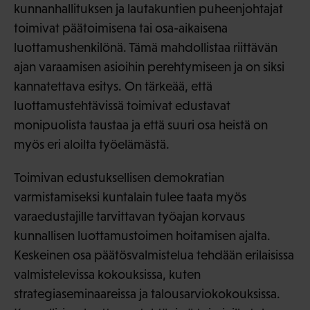
kunnanhallituksen ja lautakuntien puheenjohtajat
toimivat päätoimisena tai osa-aikaisena
luottamushenkilönä. Tämä mahdollistaa riittävän
ajan varaamisen asioihin perehtymiseen ja on siksi
kannatettava esitys. On tärkeää, että
luottamustehtävissä toimivat edustavat
monipuolista taustaa ja että suuri osa heistä on
myös eri aloilta työelämästä.
Toimivan edustuksellisen demokratian
varmistamiseksi kuntalain tulee taata myös
varaedustajille tarvittavan työajan korvaus
kunnallisen luottamustoimen hoitamisen ajalta.
Keskeinen osa päätösvalmistelua tehdään erilaisissa
valmistelevissa kokouksissa, kuten
strategiaseminaareissa ja talousarviokokouksissa.