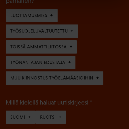
parhaiten?
e
o
i
n
l
LUOTTAMUSMIES
n
)
l
e
TYÖSUOJELUVALTUUTETTU
i
n
n
)
TÖISSÄ AMMATTILIITOSSA
e
n
TYÖNANTAJAN EDUSTAJA
)
MUU KIINNOSTUS TYÖELÄMÄASIOIHIN
(
Millä kielellä haluat uutiskirjeesi
P
SUOMI
RUOTSI
a