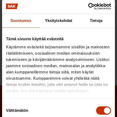
Erityisen vaikeassa taloudellisessa asemassa olevan
kunnan arviointimenettelystä on säädetty119 §:ssä.
Euromääräiset rajat eivät ota huomioon
Suostumus
Yksityiskohdat
Tietoja
kustannustason nousua ja aiheuttavat siten
nopeasti lainsäädännön vanhenemisen. Siksi ne
tulee poistaa lakitekstistä.
Tämä sivusto käyttää evästeitä
Käytämme evästeitä tarjoamamme sisällön ja mainosten
Suomen Ammattiliittojen Keskusjärjestö SAK ry
räätälöimiseen, sosiaalisen median ominaisuuksien
tukemiseen ja kävijämäärämme analysoimiseen. Lisäksi
jaamme sosiaalisen median, mainosalan ja analytiikka-
alan kumppaneillemme tietoja siitä, miten käytät
sivustoamme. Kumppanimme voivat yhdistää näitä
tietoja muihin tietoihin, joita olet antanut heille tai joita on
kerätty, kun olet käyttänyt heidän palvelujaan.
Tilaa SAK:n uutiskirje ja pysy kartalla
Suostumuksen
tapahtumista
Välttämätön
valinta