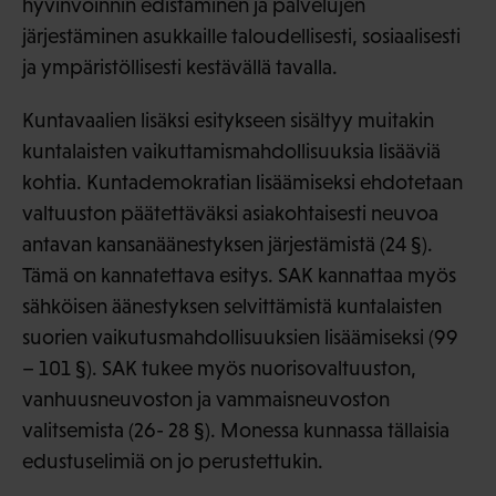
hyvinvoinnin edistäminen ja palvelujen
järjestäminen asukkaille taloudellisesti, sosiaalisesti
ja ympäristöllisesti kestävällä tavalla.
Kuntavaalien lisäksi esitykseen sisältyy muitakin
kuntalaisten vaikuttamismahdollisuuksia lisääviä
kohtia. Kuntademokratian lisäämiseksi ehdotetaan
valtuuston päätettäväksi asiakohtaisesti neuvoa
antavan kansanäänestyksen järjestämistä (24 §).
Tämä on kannatettava esitys. SAK kannattaa myös
sähköisen äänestyksen selvittämistä kuntalaisten
suorien vaikutusmahdollisuuksien lisäämiseksi (99
– 101 §). SAK tukee myös nuorisovaltuuston,
vanhuusneuvoston ja vammaisneuvoston
valitsemista (26- 28 §). Monessa kunnassa tällaisia
edustuselimiä on jo perustettukin.