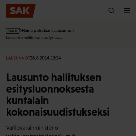
Hyppää
sisältöön
s
Näistä puhutaan
Lausunnot
a
Lausunto hallituksen esitysluo…
k
·
f
26.8.2014 13:24
LAUSUNNOT
i
Lausunto hallituksen
esitysluonnoksesta
kuntalain
kokonaisuudistukseksi
Valtiovarainministeriö