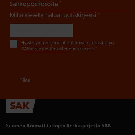
(Pakollinen)
Sähköpostiosoite
(Pakollinen)
Millä kielellä haluat uutiskirjeesi
SUOMI
RUOTSI
(Pa
Hyväksyn tietojeni tallentamisen ja käsittelyn
SAK:n viestintärekisterin
mukaisesti *
Tilaa
Suomen Ammattiliittojen Keskusjärjestö SAK