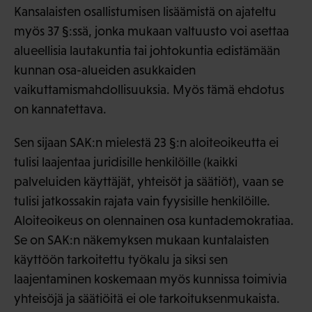
Kansalaisten osallistumisen lisäämistä on ajateltu
myös 37 §:ssä, jonka mukaan valtuusto voi asettaa
alueellisia lautakuntia tai johtokuntia edistämään
kunnan osa-alueiden asukkaiden
vaikuttamismahdollisuuksia. Myös tämä ehdotus
on kannatettava.
Sen sijaan SAK:n mielestä 23 §:n aloiteoikeutta ei
tulisi laajentaa juridisille henkilöille (kaikki
palveluiden käyttäjät, yhteisöt ja säätiöt), vaan se
tulisi jatkossakin rajata vain fyysisille henkilöille.
Aloiteoikeus on olennainen osa kuntademokratiaa.
Se on SAK:n näkemyksen mukaan kuntalaisten
käyttöön tarkoitettu työkalu ja siksi sen
laajentaminen koskemaan myös kunnissa toimivia
yhteisöjä ja säätiöitä ei ole tarkoituksenmukaista.