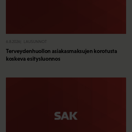
6.8.2026
LAUSUNNOT
Terveydenhuollon asiakasmaksujen korotusta
koskeva esitysluonnos