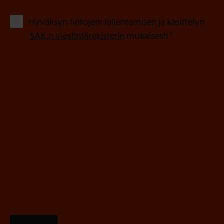
k
o
(
Hyväksyn tietojeni tallentamisen ja käsittelyn
P
l
SAK:n viestintärekisterin
mukaisesti *
a
l
k
i
o
n
l
e
l
i
n
n
)
e
n
)