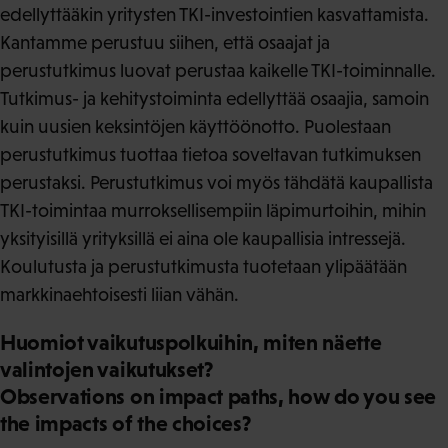
edellyttääkin yritysten TKI-investointien kasvattamista.
Kantamme perustuu siihen, että osaajat ja
perustutkimus luovat perustaa kaikelle TKI-toiminnalle.
Tutkimus- ja kehitystoiminta edellyttää osaajia, samoin
kuin uusien keksintöjen käyttöönotto. Puolestaan
perustutkimus tuottaa tietoa soveltavan tutkimuksen
perustaksi. Perustutkimus voi myös tähdätä kaupallista
TKI-toimintaa murroksellisempiin läpimurtoihin, mihin
yksityisillä yrityksillä ei aina ole kaupallisia intressejä.
Koulutusta ja perustutkimusta tuotetaan ylipäätään
markkinaehtoisesti liian vähän.
Huomiot vaikutuspolkuihin, miten näette
valintojen vaikutukset?
Observations on impact paths, how do you see
the impacts of the choices?