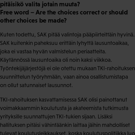
pitäisikö valita jotain muuta?
Free word – Are the choices correct or should
other choices be made?
Kuten todettu, SAK pitää valintoja pääpiirteittäin hyvinä.
SAK kuitenkin paheksuu erittäin lyhyttä lausuntoaikaa,
joka ei vastaa hyvän valmistelun periaatteita.
Käytännössä lausuntoaika oli noin kaksi viikkoa.
Työntekijäjärjestöjä ei ole otettu mukaan TKI-rahoituksen
suunnittelun työryhmään, vaan ainoa osallistumistapa
on ollut satunnaiset lausunnot.
TKI-rahoituksen kasvattamisessa SAK olisi painottanut
voimakkaammin koulutusta ja akateemista tutkimusta
yrityksille suunnattujen TKI-tukien sijaan. Lisäksi
hallituksen pitäisi vähintäänkin laittaa jäihin mahdolliset
tulevat koulutusleikkaukset, koska koulutuspolitiikka luo