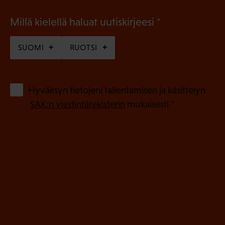
(
Millä kielellä haluat uutiskirjeesi
P
SUOMI
RUOTSI
a
k
o
(
Hyväksyn tietojeni tallentamisen ja käsittelyn
P
l
SAK:n viestintärekisterin
mukaisesti *
a
l
k
i
o
n
l
e
l
i
n
n
)
e