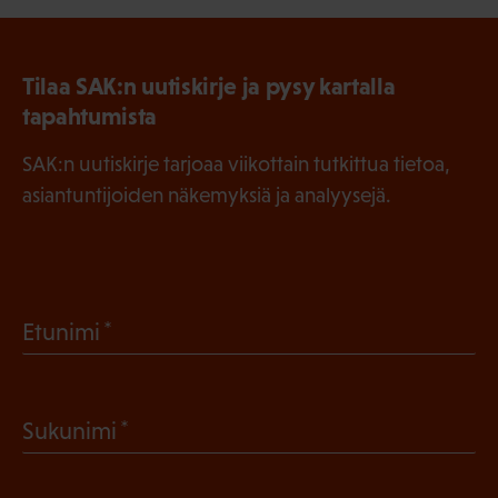
Tilaa SAK:n uutiskirje ja pysy kartalla
tapahtumista
SAK:n uutiskirje tarjoaa viikottain tutkittua tietoa,
asiantuntijoiden näkemyksiä ja analyysejä.
(
Etunimi
P
a
(
Sukunimi
k
P
o