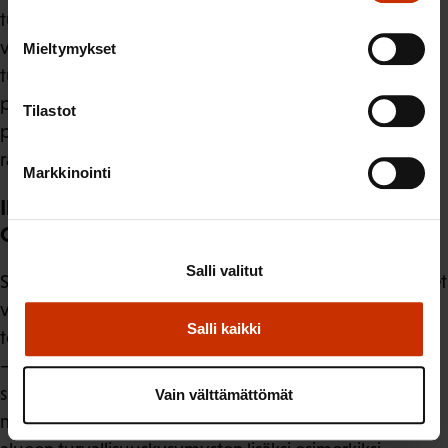
tuotantokapasiteetin vahvistaminen sekä sairauksien
varhainen diagnosointi ovat osa-alueita, joiden arvo
Mieltymykset
tunnistetaan yhä paremmin esimerkiksi COVID-19
pandemian takia. Koska kyse on koko EU:n
Tilastot
prioriteetista, myös kansainväliselle yhteistyölle ja EU-
rahoitukselle voi olettaa kasvavia edellytyksiä.
Markkinointi
Ilmasto, ympäristö ja arktinen ulottuvuus
Climate, environment and the Arctic dimension
Salli valitut
SAK pitää myös tätä painotusta hyvänä. TKI-panostukset
voivat luoda paitsi uusia kaupallisesti hyödynnettäviä
Salli kaikki
teknologioita, myös kolmoiskriisiä ratkaisevia keksintöjä
– näin positiiviset ulkoisvaikutukset voivat olla hyvin
suuria. Kuten materiaalissa todetaan, tavoite linkittyy
Vain välttämättömät
myös resilienssiin ja turvallisuuteen. Välittömien arktisen