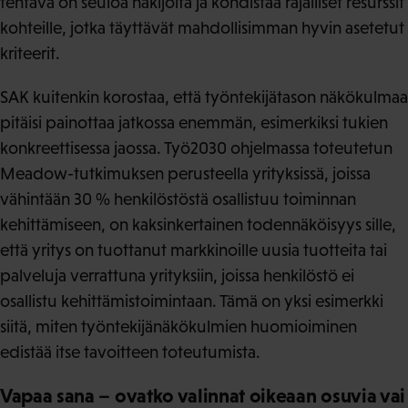
tehtävä on seuloa hakijoita ja kohdistaa rajalliset resurssit
kohteille, jotka täyttävät mahdollisimman hyvin asetetut
kriteerit.
SAK kuitenkin korostaa, että työntekijätason näkökulmaa
pitäisi painottaa jatkossa enemmän, esimerkiksi tukien
konkreettisessa jaossa. Työ2030 ohjelmassa toteutetun
Meadow-tutkimuksen perusteella yrityksissä, joissa
vähintään 30 % henkilöstöstä osallistuu toiminnan
kehittämiseen, on kaksinkertainen todennäköisyys sille,
että yritys on tuottanut markkinoille uusia tuotteita tai
palveluja verrattuna yrityksiin, joissa henkilöstö ei
osallistu kehittämistoimintaan. Tämä on yksi esimerkki
siitä, miten työntekijänäkökulmien huomioiminen
edistää itse tavoitteen toteutumista.
Vapaa sana – ovatko valinnat oikeaan osuvia vai