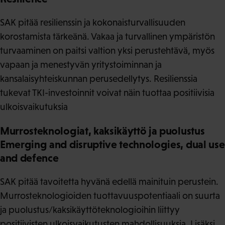
SAK pitää resilienssin ja kokonaisturvallisuuden
korostamista tärkeänä. Vakaa ja turvallinen ympäristön
turvaaminen on paitsi valtion yksi perustehtävä, myös
vapaan ja menestyvän yritystoiminnan ja
kansalaisyhteiskunnan perusedellytys. Resilienssia
tukevat TKI-investoinnit voivat näin tuottaa positiivisia
ulkoisvaikutuksia
Murrosteknologiat, kaksikäyttö ja puolustus
Emerging and disruptive technologies, dual use
and defence
SAK pitää tavoitetta hyvänä edellä mainituin perustein.
Murrosteknologioiden tuottavuuspotentiaali on suurta
ja puolustus/kaksikäyttöteknologioihin liittyy
positiivisten ulkoisvaikutusten mahdollisuuksia. Lisäksi