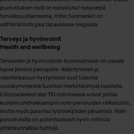
puolustuksen rooli on korostunut nykyisessä
turvallisuustilanteessa, mihin Suomenkin on
välttämätöntä joka tapauksessa reagoida.
Terveys ja hyvinvointi
Health and wellbeing
Terveyden ja hyvinvoinnin huomioiminen on usealla
tapaa järkevä painopiste. Ikääntyminen ja
väestönkasvun hyytyminen ovat tulevina
vuosikymmeninä Suomen merkittävimpiä haasteita.
Edistysaskeleet alan TKI-toiminnassa voivat johtaa
kustannustehokkaampiin sote-palveluiden ratkaisuihin,
mutta myös parantaa työntekijöiden jaksamista. Näin
panostuksilla on potentiaalisesti hyvin mittavia
yhteiskunnallisia hyötyjä.