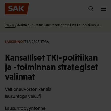
Hyppää
sisältöön
s
Näistä puhutaan
Lausunnot
Kansalliset TKI-politiikan ja …
a
k
·
11.3.2025 17:36
LAUSUNNOT
f
i
Kansalliset TKI-politiikan
ja -toiminnan strategiset
valinnat
Valtioneuvoston kanslia
lausuntopalvelu.fi
Lausuntopyyntönne