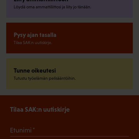
Löydä oma ammattiliittosi ja liity jo tänään.
Pysy ajan tasalla
Tilaa SAK:n uutiskirje.
Tunne oikeutesi
Tutustu työelämän pelisääntöihin.
Tilaa SAK:n uutiskirje
(Pakollinen)
Etunimi