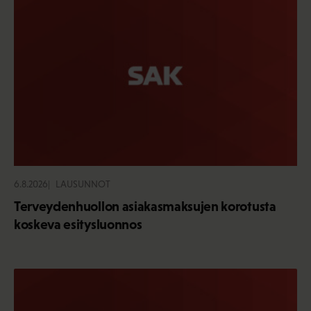
6.8.2026
LAUSUNNOT
Terveydenhuollon asiakasmaksujen korotusta
koskeva esitysluonnos