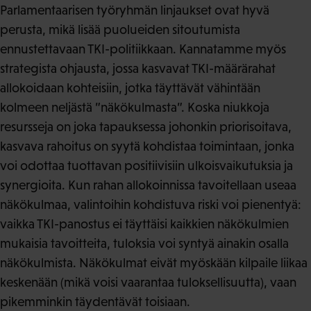
Parlamentaarisen työryhmän linjaukset ovat hyvä
perusta, mikä lisää puolueiden sitoutumista
ennustettavaan TKI-politiikkaan. Kannatamme myös
strategista ohjausta, jossa kasvavat TKI-määrärahat
allokoidaan kohteisiin, jotka täyttävät vähintään
kolmeen neljästä ”näkökulmasta”. Koska niukkoja
resursseja on joka tapauksessa johonkin priorisoitava,
kasvava rahoitus on syytä kohdistaa toimintaan, jonka
voi odottaa tuottavan positiivisiin ulkoisvaikutuksia ja
synergioita. Kun rahan allokoinnissa tavoitellaan useaa
näkökulmaa, valintoihin kohdistuva riski voi pienentyä:
vaikka TKI-panostus ei täyttäisi kaikkien näkökulmien
mukaisia tavoitteita, tuloksia voi syntyä ainakin osalla
näkökulmista. Näkökulmat eivät myöskään kilpaile liikaa
keskenään (mikä voisi vaarantaa tuloksellisuutta), vaan
pikemminkin täydentävät toisiaan.