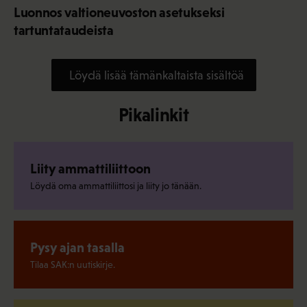
Luonnos valtioneuvoston asetukseksi
tartuntataudeista
Löydä lisää tämänkaltaista sisältöä
Pikalinkit
Liity ammattiliittoon
Löydä oma ammattiliittosi ja liity jo tänään.
Pysy ajan tasalla
Tilaa SAK:n uutiskirje.