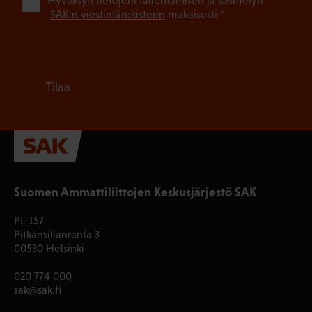
(Pa
Hyväksyn tietojeni tallentamisen ja käsittelyn
SAK:n viestintärekisterin
mukaisesti *
Tilaa
Suomen Ammattiliittojen Keskusjärjestö SAK
PL 157
Pitkänsillanranta 3
00530 Helsinki
020 774 000
sak@sak.fi