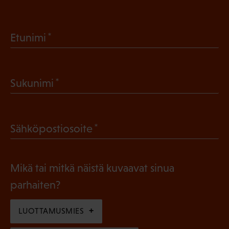
(
Etunimi
P
a
(
Sukunimi
k
P
o
a
l
(
Sähköpostiosoite
k
l
P
o
i
a
l
Mikä tai mitkä näistä kuvaavat sinua
n
k
l
parhaiten?
e
o
i
n
l
LUOTTAMUSMIES
n
)
l