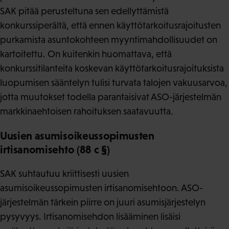
SAK pitää perusteltuna sen edellyttämistä
konkurssiperältä, että ennen käyttötarkoitusrajoitusten
purkamista asuntokohteen myyntimahdollisuudet on
kartoitettu. On kuitenkin huomattava, että
konkurssitilanteita koskevan käyttötarkoitusrajoituksista
luopumisen sääntelyn tulisi turvata talojen vakuusarvoa,
jotta muutokset todella parantaisivat ASO-järjestelmän
markkinaehtoisen rahoituksen saatavuutta.
Uusien asumisoikeussopimusten
irtisanomisehto (88 c §)
SAK suhtautuu kriittisesti uusien
asumisoikeussopimusten irtisanomisehtoon. ASO-
järjestelmän tärkein piirre on juuri asumisjärjestelyn
pysyvyys. Irtisanomisehdon lisääminen lisäisi