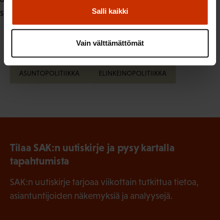
Salli kaikki
seurata.
Vain välttämättömät
LÖYDÄ LISÄÄ TÄMÄNKALTAISTA SISÄLTÖÄ:
ASUNTOPOLITIIKKA
ELINKEINOPOLITIIKKA
Tilaa SAK:n uutiskirje ja pysy kartalla
tapahtumista
SAK:n uutiskirje tarjoaa viikottain tutkittua tietoa,
asiantuntijoiden näkemyksiä ja analyysejä.