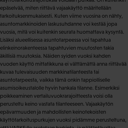
epäselvää, miten riittävä vajaakäyttö määritellään
tarkoituksenmukaisesti. Kuten viime vuosina on nähty,
asuntomarkkinoiden laskusuhdanne voi kestää jopa
vuosia, mitä voi kuitenkin seurata huomattava kysyntä.
Lisäksi alueellisessa asuntotarpeessa voi tapahtua
elinkeinorakenteessa tapahtuvien muutosten takia
äkillisiä muutoksia. Näiden syiden vuoksi kahden
vuoden käyttö mittatikkuna ei välttämättä anna riittävää
kuvaa tulevaisuuden markkinatilanteesta tai
asuntotarpeesta, vaikka tämä onkin tappiolliselle
asumisoikeustalolle hyvin hankala tilanne. Esimerkiksi
poikkeaminen vertailuvuokrarajoitteesta voisi olla
perusteltu keino vastata tilanteeseen. Vajaakäytön
epävarmuuden ja mahdollisten keinotekoisten
käyttötarkoituspurkujen vuoksi pidämme perusteltuna,
että VARKE:lle asetetaan harkinta- ja päätäntävaltaa