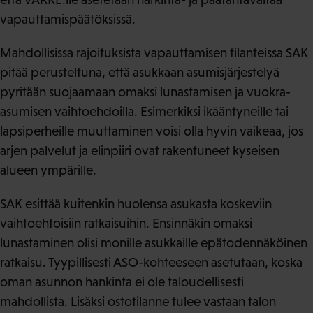
vapauttamispäätöksissä.
Mahdollisissa rajoituksista vapauttamisen tilanteissa SAK
pitää perusteltuna, että asukkaan asumisjärjestelyä
pyritään suojaamaan omaksi lunastamisen ja vuokra-
asumisen vaihtoehdoilla. Esimerkiksi ikääntyneille tai
lapsiperheille muuttaminen voisi olla hyvin vaikeaa, jos
arjen palvelut ja elinpiiri ovat rakentuneet kyseisen
alueen ympärille.
SAK esittää kuitenkin huolensa asukasta koskeviin
vaihtoehtoisiin ratkaisuihin. Ensinnäkin omaksi
lunastaminen olisi monille asukkaille epätodennäköinen
ratkaisu. Tyypillisesti ASO-kohteeseen asetutaan, koska
oman asunnon hankinta ei ole taloudellisesti
mahdollista. Lisäksi ostotilanne tulee vastaan talon