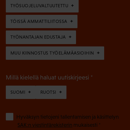
e
TYÖSUOJELUVALTUUTETTU
i
n
n
)
TÖISSÄ AMMATTILIITOSSA
e
n
TYÖNANTAJAN EDUSTAJA
)
MUU KIINNOSTUS TYÖELÄMÄASIOIHIN
(
Millä kielellä haluat uutiskirjeesi
P
SUOMI
RUOTSI
a
k
o
(
Hyväksyn tietojeni tallentamisen ja käsittelyn
P
l
SAK:n viestintärekisterin
mukaisesti *