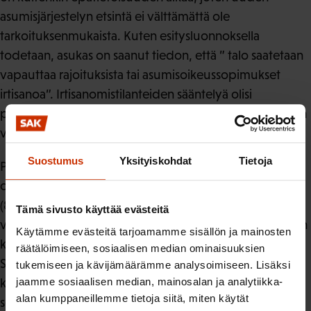
asumisjärjestelyn etsintä ei välttämättä ole
tarkoituksenmukaista. Kuten esitysluonnoksella
todetaan, asukas on saanut tiedon, että ” talo saatetaan
vapauttaa rajoituksista tai asumisoikeussopimukset
irtisanoa”. Irtisanomistilanteiden sääntelyä olisi
perusteltua yhdenmukaistaa suhteessa asuinhuoneiden
vuokrasopimusten irtisanomiseen.
Suostumus
Yksityiskohdat
Tietoja
Puolestaan irtisanomisen edellyttämää vajaakäyttöä (88
c §) ja rajoituksista vapauttamista vajaakäyttötilanteissa
(88 a §) olisi perusteltua ainakin yhdenmukaistaa
Tämä sivusto käyttää evästeitä
vajaakäyttöä koskevien ehtojen osalta. Herää ylipäätään
Käytämme evästeitä tarjoamamme sisällön ja mainosten
kysymys, onko esitetty 88 c § todella välttämätön?
räätälöimiseen, sosiaalisen median ominaisuuksien
Säännöskohtaisissa perusteluissa pykäläluonnosta
tukemiseen ja kävijämäärämme analysoimiseen. Lisäksi
koskevia perusteluita olisi vähintään syytä tarkentaa ja
jaamme sosiaalisen median, mainosalan ja analytiikka-
alan kumppaneillemme tietoja siitä, miten käytät
selkeyttää.