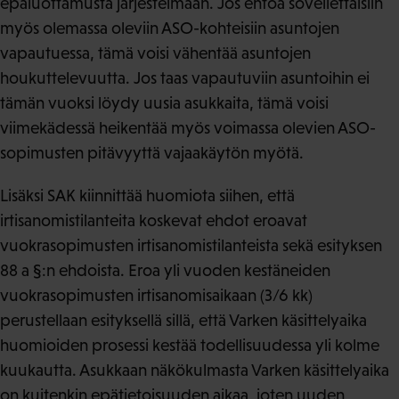
epäluottamusta järjestelmään. Jos ehtoa sovellettaisiin
myös olemassa oleviin ASO-kohteisiin asuntojen
vapautuessa, tämä voisi vähentää asuntojen
houkuttelevuutta. Jos taas vapautuviin asuntoihin ei
tämän vuoksi löydy uusia asukkaita, tämä voisi
viimekädessä heikentää myös voimassa olevien ASO-
sopimusten pitävyyttä vajaakäytön myötä.
Lisäksi SAK kiinnittää huomiota siihen, että
irtisanomistilanteita koskevat ehdot eroavat
vuokrasopimusten irtisanomistilanteista sekä esityksen
88 a §:n ehdoista. Eroa yli vuoden kestäneiden
vuokrasopimusten irtisanomisaikaan (3/6 kk)
perustellaan esityksellä sillä, että Varken käsittelyaika
huomioiden prosessi kestää todellisuudessa yli kolme
kuukautta. Asukkaan näkökulmasta Varken käsittelyaika
on kuitenkin epätietoisuuden aikaa, joten uuden