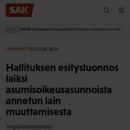
Hyppää
sisältöön
s
Näistä puhutaan
Lausunnot
Hallituksen esitysluonnos laik…
a
k
·
10.5.2026 18:24
LAUSUNNOT
f
i
Hallituksen esitysluonnos
laiksi
asumisoikeusasunnoista
annetun lain
muuttamisesta
Ympäristöministeriö