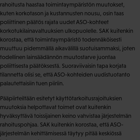
rahoitusta haastaa toimintaympäristön muutokset,
kuten korkotason ja kustannusten nousu, osin taas
poliittinen päätös rajata uudet ASO-kohteet
korkotukilainavaltuuksien ulkopuolelle. SAK kuitenkin
korostaa, että toimintaympäristö todennäköisesti
muuttuu pidemmällä aikavälillä suotuisammaksi, joten
todellinen lainsäädännön muutostarve juontaa
poliittisesta päätöksestä. Suoraviivaisin tapa korjata
tilannetta olisi se, että ASO-kohteiden uudistuotanto
palautettaisiin tuen piiriin.
Pääpiirteiltään esitetyt käyttötarkoitusrajoituksien
muutoksia helpottavat toimet ovat kuitenkin
hyväksyttävä toissijainen keino vahvistaa järjestelmän
rahoituspohjaa. SAK kuitenkin korostaa, että ASO-
järjestelmän kehittämisessä täytyy pitää keskiössä