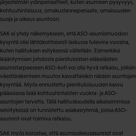
järjestelmän ydinperiaatteet, kuten asumisen pysyvyys,
kohtuuhintaisuus, omakustanneperiaate, omaisuuden
suoja ja oikeus asuntoon.
SAK ei yhdy näkemykseen, että ASO-asumismuodon
kysyntä olisi lähtökohtaisesti laskussa tulevina vuosina,
kuten hallituksen esityksessä väitetään. Esimerkiksi
ikääntymisen johdosta pienituloisten eläkeläisten
asumistarpeeseen ASO-koti voi olla hyvä ratkaisu, jolloin
väestörakenteen muutos kasvattaisikin näiden asuntojen
kysyntää. Myös ennustettu pienituloisuuden kasvu
pääasiassa lisää kohtuuhintaisten vuokra- ja ASO-
asuntojen tarvetta. Tällä hallituskaudella aikaisemmissa
selvityksissä on tunnistettu asiakasryhmiä, joissa ASO-
asunnot ovat toimiva ratkaisu.
SAK myös korostaa, että asumisoikeusasunnot ovat