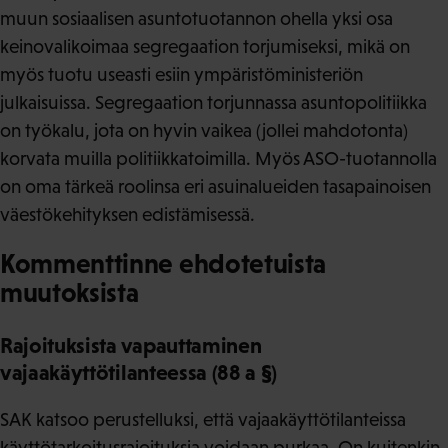
muun sosiaalisen asuntotuotannon ohella yksi osa
keinovalikoimaa segregaation torjumiseksi, mikä on
myös tuotu useasti esiin ympäristöministeriön
julkaisuissa. Segregaation torjunnassa asuntopolitiikka
on työkalu, jota on hyvin vaikea (jollei mahdotonta)
korvata muilla politiikkatoimilla. Myös ASO-tuotannolla
on oma tärkeä roolinsa eri asuinalueiden tasapainoisen
väestökehityksen edistämisessä.
Kommenttinne ehdotetuista
muutoksista
Rajoituksista vapauttaminen
vajaakäyttötilanteessa (88 a §)
SAK katsoo perustelluksi, että vajaakäyttötilanteissa
käyttötarkoitusrajoituksia voidaan purkaa. On kuitenkin