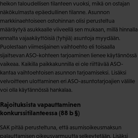
heikon taloudellisen tilanteen vuoksi, mikä on ostajan
näkökulmasta epäedullinen tilanne. Asunnon
markkinaehtoiseen ostohinnan olisi perusteltua
määräytyä asukkaalle viiveellä sen mukaan, millä hinnalla
ennalta vajaakäyttöisiä (tyhjiä) asuntoja myydään.
Puolestaan viimesijainen vaihtoehto eli toisaalla
sijaitsevan ASO-kohteen tarjoaminen lienee käytännössä
vaikeaa. Kaikilla paikkakunnilla ei ole riittävää ASO-
kantaa vaihtoehtoisen asunnon tarjoamiseksi. Lisäksi
velvoitteen ulottaminen eri ASO-asuntotarjoajien välille
voi olla käytännössä hankalaa.
Rajoituksista vapauttaminen
konkurssitilanteessa (88 b §)
SAK pitää perusteltuna, että asumisoikeusmaksun
palauttamisen oikeusvarmuutta selkeytetään. Lisäksi