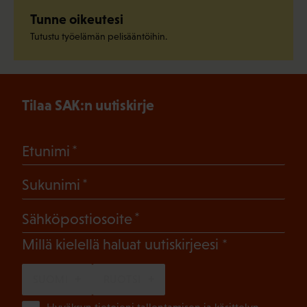
Tunne oikeutesi
Tutustu työelämän pelisääntöihin.
Tilaa SAK:n uutiskirje
(Pakollinen)
Etunimi
(Pakollinen)
Sukunimi
(Pakollinen)
Sähköpostiosoite
(Pakollinen)
Millä kielellä haluat uutiskirjeesi
SUOMI
RUOTSI