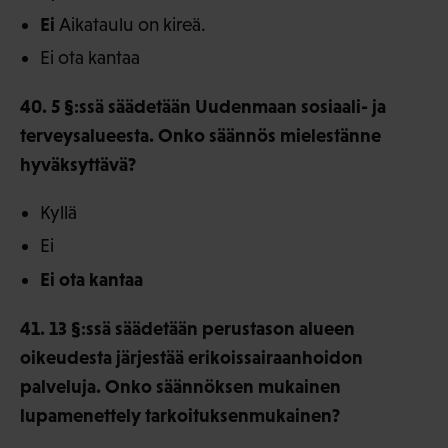
Ei
Aikataulu on kireä.
Ei ota kantaa
40. 5 §:ssä säädetään Uudenmaan sosiaali- ja
terveysalueesta. Onko säännös mielestänne
hyväksyttävä?
Kyllä
Ei
Ei ota kantaa
41. 13 §:ssä säädetään perustason alueen
oikeudesta järjestää erikoissairaanhoidon
palveluja. Onko säännöksen mukainen
lupamenettely tarkoituksenmukainen?