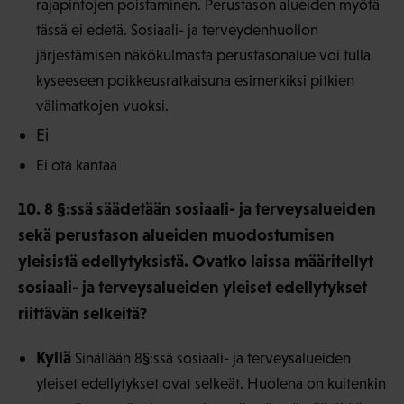
rajapintojen poistaminen. Perustason alueiden myötä
tässä ei edetä. Sosiaali- ja terveydenhuollon
järjestämisen näkökulmasta perustasonalue voi tulla
kyseeseen poikkeusratkaisuna esimerkiksi pitkien
välimatkojen vuoksi.
Ei
Ei ota kantaa
10. 8 §:ssä säädetään sosiaali- ja terveysalueiden
sekä perustason alueiden muodostumisen
yleisistä edellytyksistä. Ovatko laissa määritellyt
sosiaali- ja terveysalueiden yleiset edellytykset
riittävän selkeitä?
Kyllä
Sinällään 8§:ssä sosiaali- ja terveysalueiden
yleiset edellytykset ovat selkeät. Huolena on kuitenkin