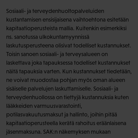
Sosiaali- ja terveydenhuoltopalveluiden
kustantamisen ensisijaisena vaihtoehtona esitetään
kapitaatioperusteista mallia. Kuitenkin esimerkiksi
ns. sanotussa ulkokuntamyynnissä
laskutusperusteena olisivat todelliset kustannukset.
Toisin sanoen sosiaali- ja terveysalueen on
laskettava joka tapauksessa todelliset kustannukset
näitä tapauksia varten. Kun kustannukset tiedetään,
ne voivat muodostaa pohjan myös oman alueen
sisäiselle palvelujen laskuttamiselle. Sosiaali- ja
terveydenhuollossa on tiettyjä kustannuksia kuten
lääkkeiden varmuusvarastointi,
potilasvakuutusmaksut ja hallinto, joihin pitää
kapitaatioperusteella kerätä rahoitus eräänlaisena
jäsenmaksuna. SAK:n näkemyksen mukaan