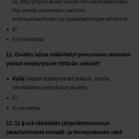
se, että syntyvät alueet voivat olla väestömäärältään
liian pieniä vastaamaan vaativista
erikoissairaanhoidon ja sosiaalipalvelujen tehtävistä.
Ei
Ei ota kantaa
11. Ovatko laissa määritellyt perustason alueiden
yleiset edellytykset riittävän selkeät?
Kyllä
Yleiset edellytykset selkeät, mutta
tarvitaanko perustason alueita.
Ei
Ei ota kantaa
12. 11 §:ssä säädetään järjestämisvastuun
jakautumisesta sosiaali- ja terveysalueen sekä