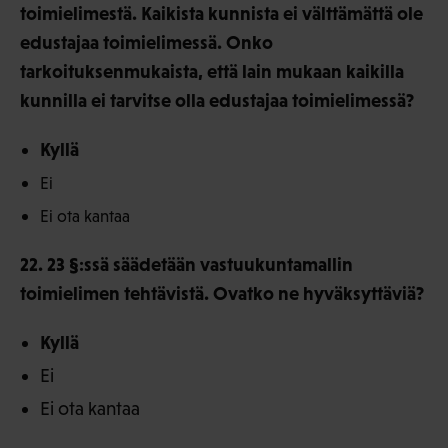
toimielimestä. Kaikista kunnista ei välttämättä ole
edustajaa toimielimessä. Onko
tarkoituksenmukaista, että lain mukaan kaikilla
kunnilla ei tarvitse olla edustajaa toimielimessä?
Kyllä
Ei
Ei ota kantaa
22. 23 §:ssä säädetään vastuukuntamallin
toimielimen tehtävistä. Ovatko ne hyväksyttäviä?
Kyllä
Ei
Ei ota kantaa