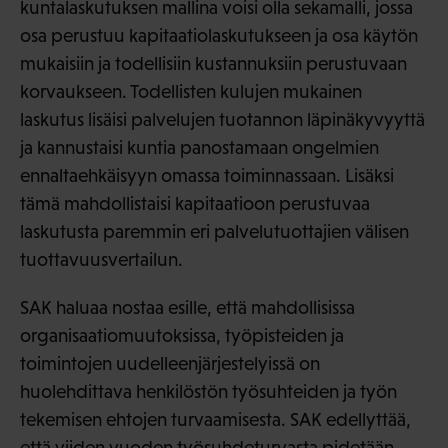
kuntalaskutuksen mallina voisi olla sekamalli, jossa
osa perustuu kapitaatiolaskutukseen ja osa käytön
mukaisiin ja todellisiin kustannuksiin perustuvaan
korvaukseen. Todellisten kulujen mukainen
laskutus lisäisi palvelujen tuotannon läpinäkyvyyttä
ja kannustaisi kuntia panostamaan ongelmien
ennaltaehkäisyyn omassa toiminnassaan. Lisäksi
tämä mahdollistaisi kapitaatioon perustuvaa
laskutusta paremmin eri palvelutuottajien välisen
tuottavuusvertailun.
SAK haluaa nostaa esille, että mahdollisissa
organisaatiomuutoksissa, työpisteiden ja
toimintojen uudelleenjärjestelyissä on
huolehdittava henkilöstön työsuhteiden ja työn
tekemisen ehtojen turvaamisesta. SAK edellyttää,
että viiden vuoden työsuhdeturvasta pidetään