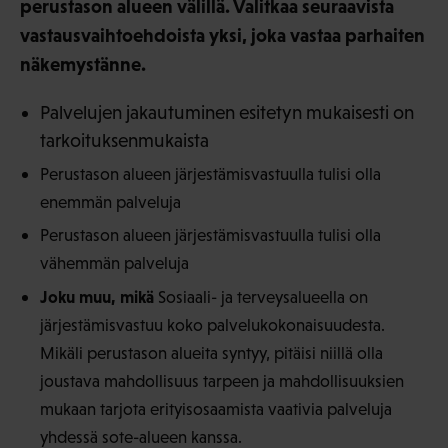
perustason alueen välillä. Valitkaa seuraavista
vastausvaihtoehdoista yksi, joka vastaa parhaiten
näkemystänne.
Palvelujen jakautuminen esitetyn mukaisesti on
tarkoituksenmukaista
Perustason alueen järjestämisvastuulla tulisi olla
enemmän palveluja
Perustason alueen järjestämisvastuulla tulisi olla
vähemmän palveluja
Joku muu, mikä
Sosiaali- ja terveysalueella on
järjestämisvastuu koko palvelukokonaisuudesta.
Mikäli perustason alueita syntyy, pitäisi niillä olla
joustava mahdollisuus tarpeen ja mahdollisuuksien
mukaan tarjota erityisosaamista vaativia palveluja
yhdessä sote-alueen kanssa.