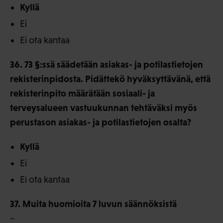
Kyllä
Ei
Ei ota kantaa
36. 73 §:ssä säädetään asiakas- ja potilastietojen
rekisterinpidosta. Pidättekö hyväksyttävänä, että
rekisterinpito määrätään sosiaali- ja
terveysalueen vastuukunnan tehtäväksi myös
perustason asiakas- ja potilastietojen osalta?
Kyllä
Ei
Ei ota kantaa
37. Muita huomioita 7 luvun säännöksistä
–