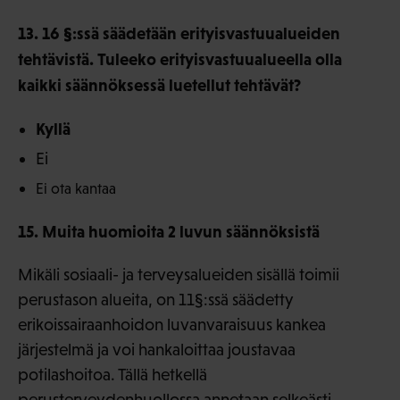
13. 16 §:ssä säädetään erityisvastuualueiden
tehtävistä. Tuleeko erityisvastuualueella olla
kaikki säännöksessä luetellut tehtävät?
Kyllä
Ei
Ei ota kantaa
15. Muita huomioita 2 luvun säännöksistä
Mikäli sosiaali- ja terveysalueiden sisällä toimii
perustason alueita, on 11§:ssä säädetty
erikoissairaanhoidon luvanvaraisuus kankea
järjestelmä ja voi hankaloittaa joustavaa
potilashoitoa. Tällä hetkellä
perusterveydenhuollossa annetaan selkeästi