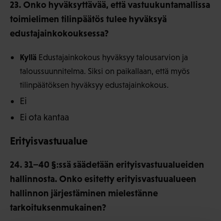
23. Onko hyväksyttävää, että vastuukuntamallissa
toimielimen tilinpäätös tulee hyväksyä
edustajainkokouksessa?
Kyllä
Edustajainkokous hyväksyy talousarvion ja
taloussuunnitelma. Siksi on paikallaan, että myös
tilinpäätöksen hyväksyy edustajainkokous.
Ei
Ei ota kantaa
Erityisvastuualue
24. 31−40 §:ssä säädetään erityisvastuualueiden
hallinnosta. Onko esitetty erityisvastuualueen
hallinnon järjestäminen mielestänne
tarkoituksenmukainen?