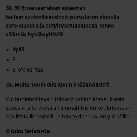
32. 50 §:ssä säädetään alijäämän
kattamisvelvollisuudesta perustason alueella,
sote-alueella ja erityisvastuualueella. Onko
säännös hyväksyttävä?
Kyllä
Ei
Ei ota kantaa
33. Muita huomioita luvun 5 säännöksistä
On huolehdittava riittävästä valtion korvauksesta
sosiaali- ja terveysalan ammattilaisten koulutukseen
osallistuville sosiaali- ja terveydenhuollon yksiköille.
6 luku Valvonta