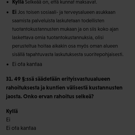
Kyllä
Selkeää on, että kunnat maksavat.
Ei
Jos toisen sosiaali- ja terveysalueen asukkaan
saamista palveluista laskutetaan todellisten
tuotantokustannusten mukaan ja on siis koko ajan
laskettava omia tuotantokustannuksia, olisi
perusteltua hoitaa aikakin osa myös oman alueen
sisällä tapahtuvasta laskutuksesta suoritepohjaisesti.
Ei ota kantaa
31. 49 §:ssä säädetään erityisvastuualueen
rahoituksesta ja kuntien välisestä kustannusten
jaosta. Onko ervan rahoitus selkeä?
Kyllä
Ei
Ei ota kantaa