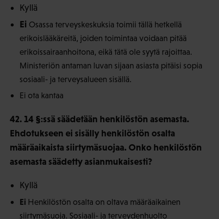
Kyllä
Ei
Osassa terveyskeskuksia toimii tällä hetkellä
erikoislääkäreitä, joiden toimintaa voidaan pitää
erikoissairaanhoitona, eikä tätä ole syytä rajoittaa.
Ministeriön antaman luvan sijaan asiasta pitäisi sopia
sosiaali- ja terveysalueen sisällä.
Ei ota kantaa
42. 14 §:ssä säädetään henkilöstön asemasta.
Ehdotukseen ei sisälly henkilöstön osalta
määräaikaista siirtymäsuojaa. Onko henkilöstön
asemasta säädetty asianmukaisesti?
Kyllä
Ei
Henkilöstön osalta on oltava määräaikainen
siirtymäsuoja. Sosiaali- ja terveydenhuolto