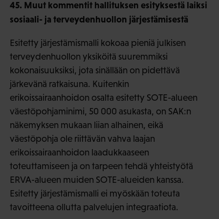
45. Muut kommentit hallituksen esityksestä laiksi
sosiaali- ja terveydenhuollon järjestämisestä
Esitetty järjestämismalli kokoaa pieniä julkisen
terveydenhuollon yksiköitä suuremmiksi
kokonaisuuksiksi, jota sinällään on pidettävä
järkevänä ratkaisuna. Kuitenkin
erikoissairaanhoidon osalta esitetty SOTE-alueen
väestöpohjaminimi, 50 000 asukasta, on SAK:n
näkemyksen mukaan liian alhainen, eikä
väestöpohja ole riittävän vahva laajan
erikoissairaanhoidon laadukkaaseen
toteuttamiseen ja on tarpeen tehdä yhteistyötä
ERVA-alueen muiden SOTE-alueiden kanssa.
Esitetty järjestämismalli ei myöskään toteuta
tavoitteena ollutta palvelujen integraatiota.