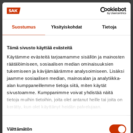
Kyllä
Ei
Olisi järkevää kytkeä ERVA-alueen tehtävät osaksi
yliopistollisen sairaalan sosiaali- ja
Suostumus
Yksityiskohdat
Tietoja
terveysalueen/kuntayhtymän toimintaa.
Ei ota kantaa
Tämä sivusto käyttää evästeitä
25. 34 §:ssä säädetään erityisvastuualueen
Käytämme evästeitä tarjoamamme sisällön ja mainosten
räätälöimiseen, sosiaalisen median ominaisuuksien
hallituksen kokoonpanosta. Onko hallituksen
tukemiseen ja kävijämäärämme analysoimiseen. Lisäksi
kokoonpano tarkoituksenmukainen?
jaamme sosiaalisen median, mainosalan ja analytiikka-
alan kumppaneillemme tietoja siitä, miten käytät
Kyllä
sivustoamme. Kumppanimme voivat yhdistää näitä
Ei
tietoja muihin tietoihin, joita olet antanut heille tai joita on
kerätty, kun olet käyttänyt heidän palvelujaan.
Ei ota kantaa
26. 39 §:ssä säädetään erityisvastuualueen
Suostumuksen
Välttämätön
valinta
päätösvallasta. Onko hyväksyttävää, että