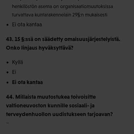
henkilöstön asema on organisaatiomuutoksissa
turvattava kuntarakennelain 29§:n mukaisesti
Ei ota kantaa
43. 15 §:ssä on säädetty omaisuusjärjestelyistä.
Onko linjaus hyväksyttävä?
Kyllä
Ei
Ei ota kantaa
44. Millaista muutostukea toivoisitte
valtioneuvoston kunnille sosiaali- ja
terveydenhuollon uudistukseen tarjoavan?
–