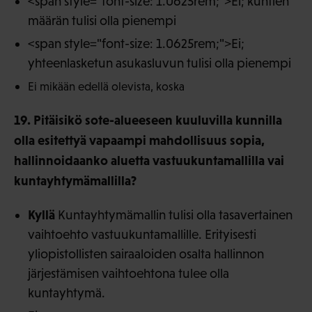
<span style="font-size: 1.0625rem;">Ei; kuntien
määrän tulisi olla pienempi
<span style="font-size: 1.0625rem;">Ei;
yhteenlasketun asukasluvun tulisi olla pienempi
Ei mikään edellä olevista, koska
19. Pitäisikö sote-alueeseen kuuluvilla kunnilla
olla esitettyä vapaampi mahdollisuus sopia,
hallinnoidaanko aluetta vastuukuntamallilla vai
kuntayhtymämallilla?
Kyllä
Kuntayhtymämallin tulisi olla tasavertainen
vaihtoehto vastuukuntamallille. Erityisesti
yliopistollisten sairaaloiden osalta hallinnon
järjestämisen vaihtoehtona tulee olla
kuntayhtymä.