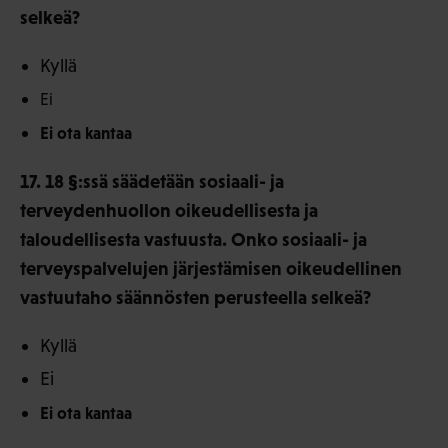
selkeä?
Kyllä
Ei
Ei ota kantaa
17. 18 §:ssä säädetään sosiaali- ja
terveydenhuollon oikeudellisesta ja
taloudellisesta vastuusta. Onko sosiaali- ja
terveyspalvelujen järjestämisen oikeudellinen
vastuutaho säännösten perusteella selkeä?
Kyllä
Ei
Ei ota kantaa