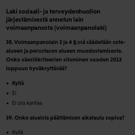
Laki sosiaali- ja terveydenhuollon
järjestämisestä annetun lain
voimaanpanosta (voimaanpanolaki)
38. Voimaanpanolain 3 ja 4 §:ssä säädetään sote-
alueen ja perustason alueen muodostamisesta.
Onko väestökriteerien sitominen vuoden 2013
loppuun hyväksyttävää?
Kyllä
Ei
Ei ota kantaa
39. Onko alueista päättämisen aikataulu sopiva?
Kyllä