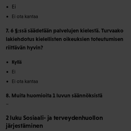
Ei
Ei ota kantaa
7. 6 §:ssä säädetään palvelujen kielestä. Turvaako
lakiehdotus kielellisten oikeuksien toteutumisen
riittävän hyvin?
Kyllä
Ei
Ei ota kantaa
8. Muita huomioita 1 luvun säännöksistä
–
2 luku Sosiaali- ja terveydenhuollon
järjestäminen