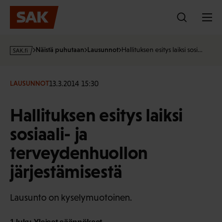
Hyppää
sisältöön
s
Näistä puhutaan
Lausunnot
Hallituksen esitys laiksi sosi…
a
k
·
13.3.2014 15:30
LAUSUNNOT
f
i
Hallituksen esitys laiksi
sosiaali- ja
terveydenhuollon
järjestämisestä
Lausunto on kyselymuotoinen.