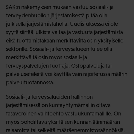
SAK:n näkemyksen mukaan vastuu sosiaali- ja
terveydenhuollon järjestämisestä pitää olla
julkisella järjestämistaholla. Uudistuksessa ei ole
syytä siirtää julkista valtaa ja vastuuta järjestämistä
eikä tuottamistakaan merkittäviltä osin yksityiselle
sektorille. Sosiaali- ja terveysalueen tulee olla
merkittävältä osin myös sosiaali- ja
terveyspalvelujen tuottaja. Ostopalveluja tai
palveluseteleitä voi käyttää vain rajoitetussa määrin
palvelutuotannossa.
Sosiaali- ja terveysalueiden hallinnon
järjestämisessä on kuntayhtymämallin oltava
tasaveroinen vaihtoehto vastuukuntamallille. On
myös pohdittava yksittäisen kunnan äänimäärän
rajaamista tai selkeitä määräenemmistösäännöksiä.