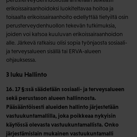
erikoissairaanhoidoksi luokiteltavaa hoitoa ja
toisaalta erikoissairaanhoito edellyttää tietyiltä osin
perusterveydenhuollon tekevän tutkimuksia,
joiden voi katsoa kuuluvan erikoissairaanhoidon
alle. Järkevä ratkaisu olisi sopia työnjaosta sosiaali-
ja terveysalueen sisällä tai ERVA-alueen
ohjauksessa.
3 luku Hallinto
16. 17 §:ssä säädetään sosiaali- ja terveysalueen
sekä perustason alueen hallinnosta.
Pääsääntöisesti alueiden hallinto järjestetään
vastuukuntamallilla, joka poikkeaa nykyisin
käytössä olevasta vastuukuntamallista. Onko
järjestämislain mukainen vastuukuntamalli