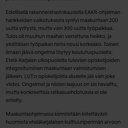
Edellisellä rakennerahastokaudella EAKR-ohjelman
hankkeiden vaikutuksesta syntyi maakuntaan 200
uutta yritystä, mutta vain 300 uutta työpaikkaa.
Tulos oli muuhun maahan verrattuna heikko, ja
yksittäisen työpaikan hinta nousi korkeaksi. Toinen
ilmaan jäävä ongelma löytyy koulutuspuolelta:
Etelä-Karjalan ulkopuolelta tulevien opiskelijoiden
integroituminen maakuntaan valmistumisen
jälkeen. LUT:n opiskelijoista alueelle jää vain joka
viides. Ongelmat ja niiden laajuus on siis havaittu,
mutta konkreettisia ratkaisuehdotuksia ei ole
eritelty.
Maakuntaohjelmassa kiinnitetään kiitettävästi
huomiota eteläkarjalaisen kulttuuriperimän arvoon