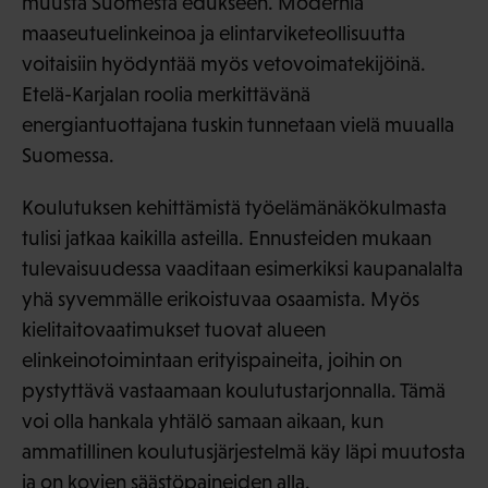
muusta Suomesta edukseen. Modernia
maaseutuelinkeinoa ja elintarviketeollisuutta
voitaisiin hyödyntää myös vetovoimatekijöinä.
Etelä-Karjalan roolia merkittävänä
energiantuottajana tuskin tunnetaan vielä muualla
Suomessa.
Koulutuksen kehittämistä työelämänäkökulmasta
tulisi jatkaa kaikilla asteilla. Ennusteiden mukaan
tulevaisuudessa vaaditaan esimerkiksi kaupanalalta
yhä syvemmälle erikoistuvaa osaamista. Myös
kielitaitovaatimukset tuovat alueen
elinkeinotoimintaan erityispaineita, joihin on
pystyttävä vastaamaan koulutustarjonnalla. Tämä
voi olla hankala yhtälö samaan aikaan, kun
ammatillinen koulutusjärjestelmä käy läpi muutosta
ja on kovien säästöpaineiden alla.