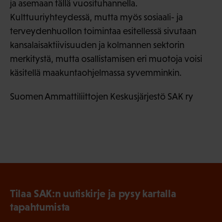
ja asemaan tällä vuosituhannella.
Kulttuuriyhteydessä, mutta myös sosiaali- ja
terveydenhuollon toimintaa esitellessä sivutaan
kansalaisaktiivisuuden ja kolmannen sektorin
merkitystä, mutta osallistamisen eri muotoja voisi
käsitellä maakuntaohjelmassa syvemminkin.
Suomen Ammattiliittojen Keskusjärjestö SAK ry
Tilaa SAK:n uutiskirje ja pysy kartalla
tapahtumista