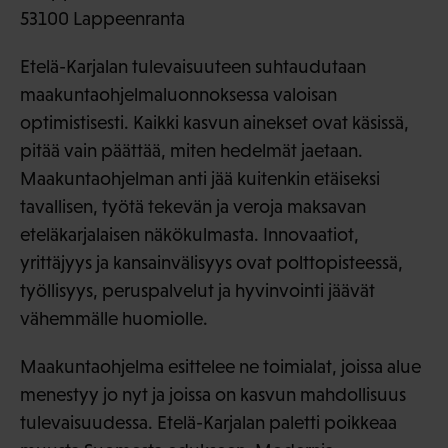
53100 Lappeenranta
Etelä-Karjalan tulevaisuuteen suhtaudutaan
maakuntaohjelmaluonnoksessa valoisan
optimistisesti. Kaikki kasvun ainekset ovat käsissä,
pitää vain päättää, miten hedelmät jaetaan.
Maakuntaohjelman anti jää kuitenkin etäiseksi
tavallisen, työtä tekevän ja veroja maksavan
eteläkarjalaisen näkökulmasta. Innovaatiot,
yrittäjyys ja kansainvälisyys ovat polttopisteessä,
työllisyys, peruspalvelut ja hyvinvointi jäävät
vähemmälle huomiolle.
Maakuntaohjelma esittelee ne toimialat, joissa alue
menestyy jo nyt ja joissa on kasvun mahdollisuus
tulevaisuudessa. Etelä-Karjalan paletti poikkeaa