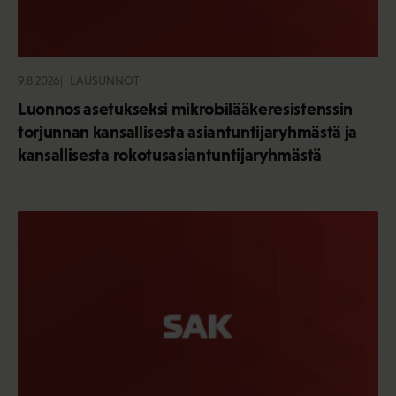
9.8.2026
LAUSUNNOT
Luonnos asetukseksi mikrobilääkeresistenssin
torjunnan kansallisesta asiantuntijaryhmästä ja
kansallisesta rokotusasiantuntijaryhmästä