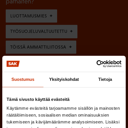
parhaiten?
e
o
i
n
l
LUOTTAMUSMIES
n
)
l
e
TYÖSUOJELUVALTUUTETTU
i
n
n
)
TÖISSÄ AMMATTILIITOSSA
e
n
TYÖNANTAJAN EDUSTAJA
)
MUU KIINNOSTUS TYÖELÄMÄASIOIHIN
Suostumus
Yksityiskohdat
Tietoja
Tämä sivusto käyttää evästeitä
(
Millä kielellä haluat uutiskirjeesi
Käytämme evästeitä tarjoamamme sisällön ja mainosten
P
räätälöimiseen, sosiaalisen median ominaisuuksien
SUOMI
RUOTSI
a
tukemiseen ja kävijämäärämme analysoimiseen. Lisäksi