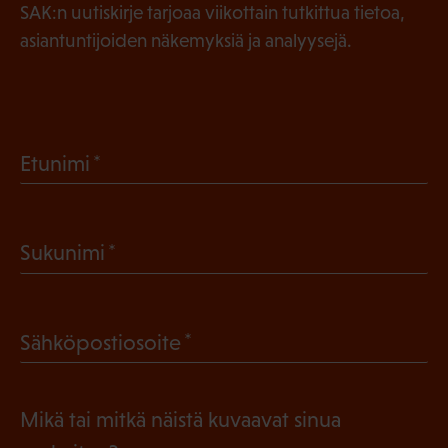
SAK:n uutiskirje tarjoaa viikottain tutkittua tietoa,
asiantuntijoiden näkemyksiä ja analyysejä.
(
Etunimi
P
a
(
Sukunimi
k
P
o
a
l
(
Sähköpostiosoite
k
l
P
o
i
a
l
Mikä tai mitkä näistä kuvaavat sinua
n
k
l