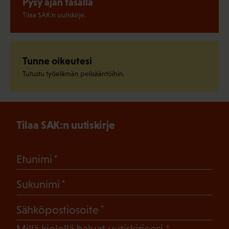
Pysy ajan tasalla
Tilaa SAK:n uutiskirje.
Tunne oikeutesi
Tutustu työelämän pelisääntöihin.
Tilaa SAK:n uutiskirje
(Pakollinen)
Etunimi
(Pakollinen)
Sukunimi
(Pakollinen)
Sähköpostiosoite
(Pakollinen)
Millä kielellä haluat uutiskirjeesi