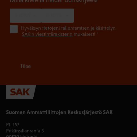
SUOMI
RUOTSI
(Pa
Hyväksyn tietojeni tallentamisen ja käsittelyn
SAK:n viestintärekisterin
mukaisesti *
Tilaa
Suomen Ammattiliittojen Keskusjärjestö SAK
PL 157
Pitkänsillanranta 3
00530 Helsinki