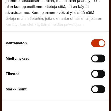
jaamme sosiaalisen median, mainosalan ja analytiikka-
k
alan kumppaneillemme tietoja siitä, miten käytät
o
(
Hyväksyn tietojeni tallentamisen ja käsittelyn
sivustoamme. Kumppanimme voivat yhdistää näitä
P
l
SAK:n viestintärekisterin
mukaisesti *
tietoja muihin tietoihin, joita olet antanut heille tai joita on
a
kerätty, kun olet käyttänyt heidän palvelujaan.
l
k
i
o
Suostumuksen
n
Välttämätön
l
valinta
e
l
i
n
Mieltymykset
n
)
e
Tilastot
n
)
Markkinointi