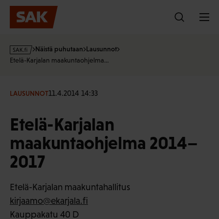
Hyppää
sisältöön
s
Näistä puhutaan
Lausunnot
a
Etelä-Karjalan maakuntaohjelma…
k
·
f
11.4.2014 14:33
LAUSUNNOT
i
Etelä-Karjalan
maakuntaohjelma 2014–
2017
Etelä-Karjalan maakuntahallitus
kirjaamo@ekarjala.fi
Kauppakatu 40 D