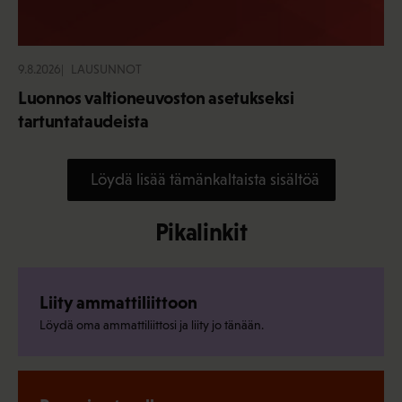
9.8.2026
LAUSUNNOT
Luonnos valtioneuvoston asetukseksi
tartuntataudeista
Löydä lisää tämänkaltaista sisältöä
Pikalinkit
Liity ammattiliittoon
Löydä oma ammattiliittosi ja liity jo tänään.