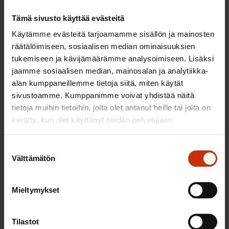
määräaikaisuuksia,
Tämä sivusto käyttää evästeitä
lomautusilmoitusaikaa sekä
Käytämme evästeitä tarjoamamme sisällön ja mainosten
takaisinottovelvollisuutta koskevat
räätälöimiseen, sosiaalisen median ominaisuuksien
heikennykset
tukemiseen ja kävijämäärämme analysoimiseen. Lisäksi
jaamme sosiaalisen median, mainosalan ja analytiikka-
2.6.2025
Uutiset
alan kumppaneillemme tietoja siitä, miten käytät
sivustoamme. Kumppanimme voivat yhdistää näitä
tietoja muihin tietoihin, joita olet antanut heille tai joita on
SAK:lta selkokielinen opas työelämään
kerätty, kun olet käyttänyt heidän palvelujaan.
Suostumuksen
30.5.2025
Uutiset
Välttämätön
valinta
Mieltymykset
SAK on tyytyväinen ylimmän
tuomioistuimen linjaukseen:
Tilastot
Ruokalähetit ovat työntekijöitä