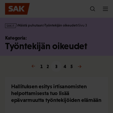
Hyppää
sisältöön
s
Näistä puhutaan
Työntekijän oikeudet
Sivu 3
a
k
Kategoria:
·
Työntekijän oikeudet
f
i
« Edellinen
1
2
3
4
Seuraava »
5
Hallituksen esitys irtisanomisten
helpottamisesta tuo lisää
epävarmuutta työntekijöiden elämään