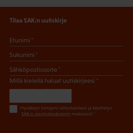
Tilaa SAK:n uutiskirje
(Pakollinen)
Etunimi
(Pakollinen)
Sukunimi
(Pakollinen)
Sähköpostiosoite
(Pakollinen)
Millä kielellä haluat uutiskirjeesi
SUOMI
RUOTSI
(Pa
Hyväksyn tietojeni tallentamisen ja käsittelyn
SAK:n viestintärekisterin
mukaisesti *