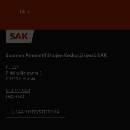
Tilaa
Suomen Ammattiliittojen Keskusjärjestö SAK
PL 157
Pitkänsillanranta 3
00530 Helsinki
020 774 000
sak@sak.fi
LISÄÄ YHTEYSTIETOJA