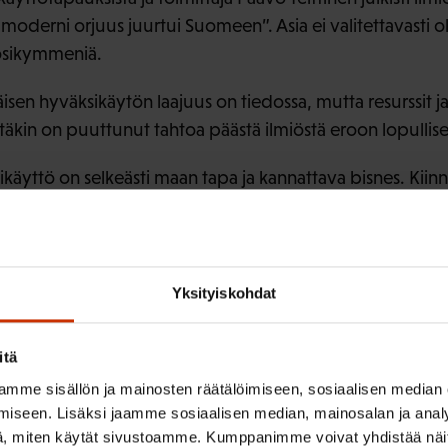
moderni orjuus juurtui Suomeen”. Asia ei valitettavasti o
uosikymmeniä.
isen hyväksikäytön laajuus on tiedossa, mutta resurssit j
iltäkin on puuttunut tahtoa päästä ilmiöstä eroon lopullises
äyttö on selkeästi maan tapa ja kannattava bisnes. Kiinnij
Tähän pitää tulla kertakaikkinen muutos, Jarkko Eloranta 
in muutos on pieni askel oikeaan suuntaan, mutta riittämä
ta lisätoimia ilmiön kitkemiseksi.
Yksityiskohdat
auksen kriminalisointi, ammattiliittojen kanneoikeus, tilaa
ihankintaketjuun sekä hankintalain täsmentäminen vastuu
itä
, eivätkä ne maksaisi valtiolle yhtään mitään, SAK:n Elor
mme sisällön ja mainosten räätälöimiseen, sosiaalisen median
iseen. Lisäksi jaamme sosiaalisen median, mainosalan ja analy
litukselle kustannusneutraalit keinot eivät poliittisista s
, miten käytät sivustoamme. Kumppanimme voivat yhdistää näitä t