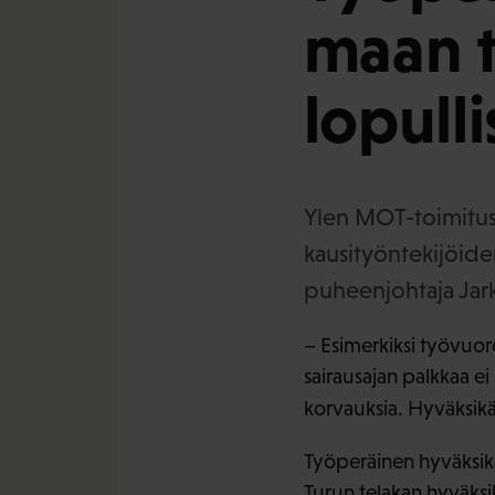
maan t
lopull
Ylen MOT-toimitus j
kausityöntekijöide
puheenjohtaja Jarkk
– Esimerkiksi työvuorol
sairausajan palkkaa ei 
korvauksia. Hyväksikä
Työperäinen hyväksikä
Turun telakan hyväksikä