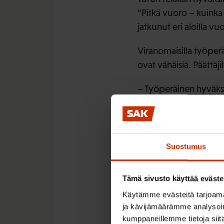
”Pitkä vuoro – kuinka 
jatkunut eri aloilla v
Viranomaisilla työperä
ovat vähäisiä. Päättäj
– Työperäinen hyväksik
sanktiot olemattomia. 
Vireillä oleva rikosla
hallitukselta voimakkai
Suostumus
– Esimerkiksi alipalkk
laajentaminen koko al
Tämä sivusto käyttää eväste
helppoja toimenpiteitä
Käytämme evästeitä tarjoama
ja kävijämäärämme analysoim
Mikäli Orpon-Purran hal
kumppaneillemme tietoja siitä