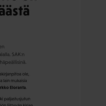
äästä
ten
lalla. SAK:n
häpeällisinä.
akirjanpitoa ole,
ta lain mukaisia
rkko Eloranta
.
i paljastusjutun
ön liittyvän kirjan