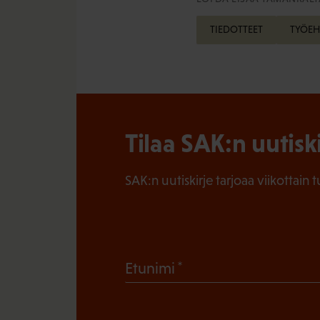
TIEDOTTEET
TYÖE
Tilaa SAK:n uutisk
SAK:n uutiskirje tarjoaa viikottain 
(
Etunimi
P
a