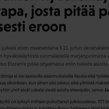
apa, josta pitää p
isesti eroon
ulkaisi eilen maanantaina 3.11. jutun ukrainalais
n hyväksikäytöstä suomalaisella marjanpoiminta-a
o Eloranta pitää ohjelmassa esiin tulleita asioita 
istoja ei ole saatavilla asianmukaisella tavalla eikä työaik
saa silloinkaan, kun siihen olisi oikeus eikä ylitöistä makse
Ja
ytön uhrit eivät uskalla viedä asioita eteenpäin, sanoo
yttö on syksyn mittaan puhuttanut julkisuudessa. STT tek
yttötapauksista ja toimittaja Paavo Teittinen julkisti ilmiö