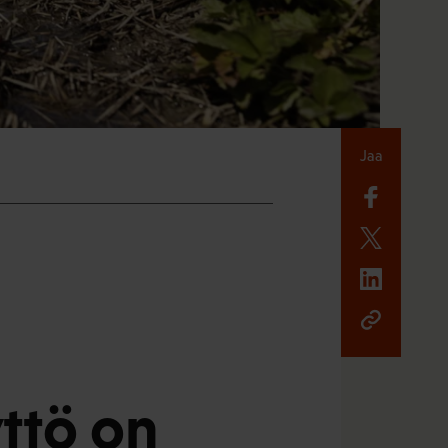
Jaa
ttö on