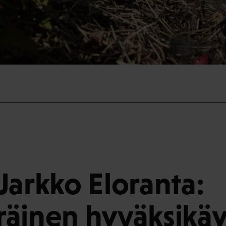
Jarkko Eloranta:
äinen hyväksikäy