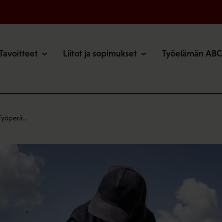
o
Tavoitteet
Liitot ja sopimukset
Työelämän ABC
 Työperä…