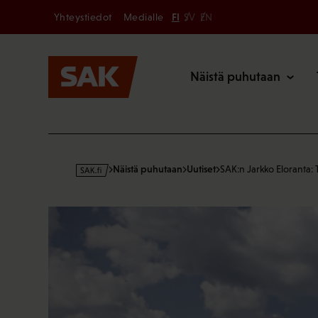
Secondary
Hyppää
Yhteystiedot
Medialle
FI
SV
EN
sisältöön
Päävalikk
Näistä puhutaan
s
Näistä puhutaan
Uutiset
SAK:n Jarkko Eloranta:
a
k
·
f
i