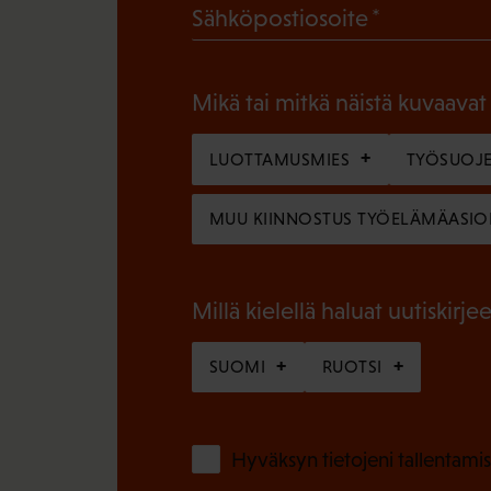
(
Sähköpostiosoite
k
P
o
a
l
Mikä tai mitkä näistä kuvaavat
k
l
o
LUOTTAMUSMIES
TYÖSUOJE
i
l
n
MUU KIINNOSTUS TYÖELÄMÄASIO
l
e
i
n
n
Millä kielellä haluat uutiskirjee
)
e
SUOMI
RUOTSI
n
)
Hyväksyn tietojeni tallentamis