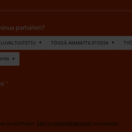
k
o
l
 sinua parhaiten?
l
LUVALTUUTETTU
TÖISSÄ AMMATTILIITOSSA
TY
i
n
IHIN
e
n
(
si
)
P
a
k
o
(
en ja käsittelyn
SAK:n viestintärekisterin
mukaisesti *
P
l