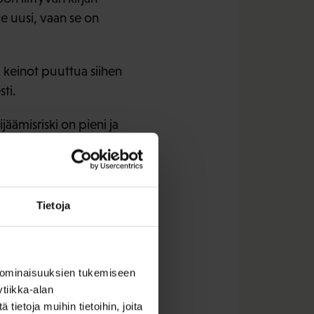
le uusi, vaan se on
a keinot puuttua siihen
ti.
äämisriski on pieni ja
vaatii.
tön. SAK vaatii maan
Tietoja
javastuulain
ttamalla ostaja ovat
anta toteaa.
 ominaisuuksien tukemiseen
tiikka-alan
yistä kelpaa,
ietoja muihin tietoihin, joita