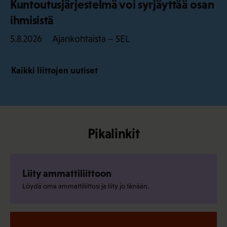
Kuntoutusjärjestelmä voi syrjäyttää osan
ihmisistä
Ajankohtaista – SEL
5.8.2026
Kaikki liittojen uutiset
Pikalinkit
Liity ammattiliittoon
Löydä oma ammattiliittosi ja liity jo tänään.