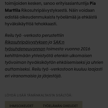
Pia
toimijoiden kesken, sanoo erityisasiantuntija
Marttila
Rikosuhripäivystyksestä. Näin voidaan
edistää oikeudenmukaista työelämää ja ehkäistä
hyväksikäyttöä tehokkaasti.
Reilu työ -verkosto perustettiin
Rikosuhripäivystyksen
ja
SAK:n
työsuhdeneuvonnan
toimesta vuonna 2016
kehittämään yhteistyötä etenkin ulkomaisen
työvoiman hyväksikäytön ehkäisemiseksi ja uhrien
auttamiseksi. Reilu työ -verkostoon kuuluu laajasti
eri viranomaisia ja järjestöjä.
LÖYDÄ LISÄÄ TÄMÄNKALTAISTA SISÄLTÖÄ:
IHMISOIKEUDET
TYÖELÄMÄN OIKEUDET