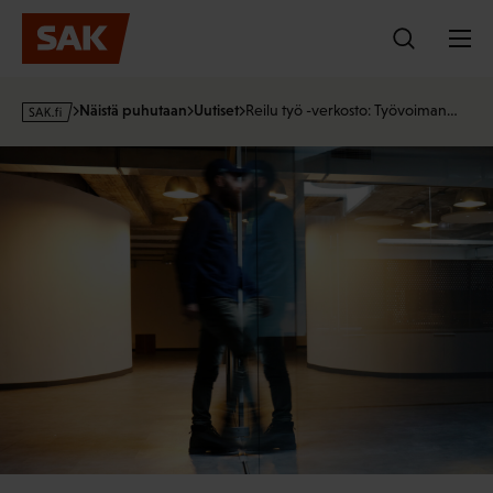
Hyppää
sisältöön
s
Näistä puhutaan
Uutiset
Reilu työ -verkosto: Työvoiman…
a
k
·
f
i