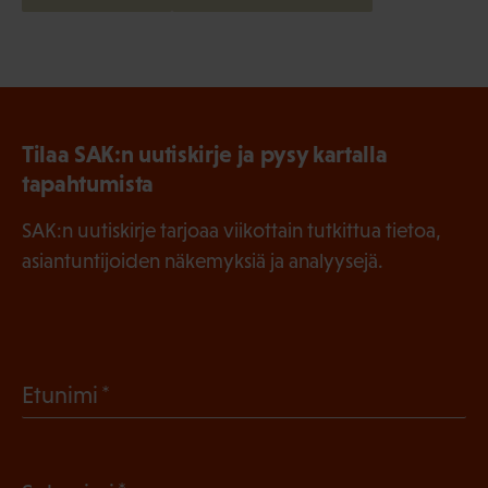
Tilaa SAK:n uutiskirje ja pysy kartalla
tapahtumista
SAK:n uutiskirje tarjoaa viikottain tutkittua tietoa,
asiantuntijoiden näkemyksiä ja analyysejä.
(
Etunimi
P
a