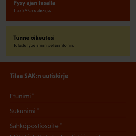
Pysy ajan tasalla
Tilaa SAK:n uutiskirje.
Tunne oikeutesi
Tutustu työelämän pelisääntöihin.
Tilaa SAK:n uutiskirje
(Pakollinen)
Etunimi
(Pakollinen)
Sukunimi
(Pakollinen)
Sähköpostiosoite