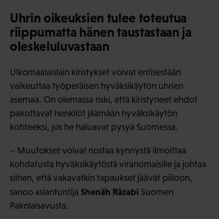
Uhrin oikeuksien tulee toteutua
riippumatta hänen taustastaan ja
oleskeluluvastaan
Ulkomaalaislain kiristykset voivat entisestään
vaikeuttaa työperäisen hyväksikäytön uhrien
asemaa. On olemassa riski, että kiristyneet ehdot
pakottavat henkilöt jäämään hyväksikäytön
kohteeksi, jos he haluavat pysyä Suomessa.
– Muutokset voivat nostaa kynnystä ilmoittaa
kohdatusta hyväksikäytöstä viranomaisille ja johtaa
siihen, että vakavatkin tapaukset jäävät piiloon,
Shenäh Räzabi
sanoo asiantuntija
Suomen
Pakolaisavusta.