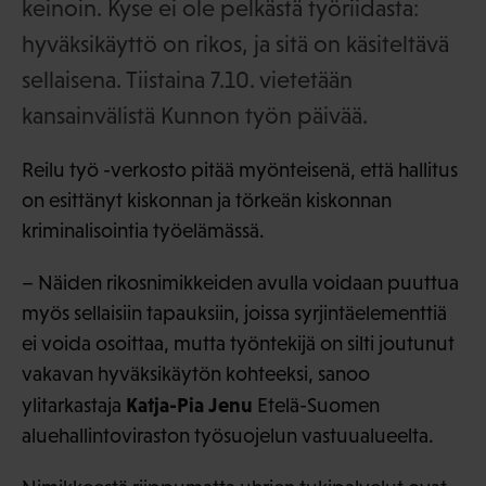
keinoin. Kyse ei ole pelkästä työriidasta:
hyväksikäyttö on rikos, ja sitä on käsiteltävä
sellaisena. Tiistaina 7.10. vietetään
kansainvälistä Kunnon työn päivää.
Reilu työ -verkosto pitää myönteisenä, että hallitus
on esittänyt kiskonnan ja törkeän kiskonnan
kriminalisointia työelämässä.
– Näiden rikosnimikkeiden avulla voidaan puuttua
myös sellaisiin tapauksiin, joissa syrjintäelementtiä
ei voida osoittaa, mutta työntekijä on silti joutunut
vakavan hyväksikäytön kohteeksi, sanoo
Katja-Pia Jenu
ylitarkastaja
Etelä-Suomen
aluehallintoviraston työsuojelun vastuualueelta.