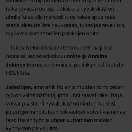
Nimikkeestä riippumatta uhrien tukipalvelut ovat
ratkaisevassa roolissa. Jokaisella hyväksikäytön
uhrilla tulee olla mahdollisuus hakea apua sekä
saada oikeudellista neuvontaa, tukea ja korvauksia,
myös maksamattomien palkkojen osalta.
– Tukipalveluiden saavutettavuus ei saa jäädä
Anniina
teoriaksi, sanoo erikoissuunnittelija
Jokinen
Euroopan kriminaalipolitiikan instituutista
HEUNIsta.
Järjestöjen, ammattiliittojen ja muiden toimijoiden
työ on välttämätöntä, jotta uhrit saavat oikeutta ja
voivat päästä irti hyväksikäytön kierteestä. Siksi
järjestöjen rahoituksen leikkaukset voivat vaarantaa
tavoittavan työn ja uhrien auttamisen matalan
kynnyksen palveluissa.