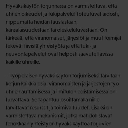
Hyväksikäytön torjunnassa on varmistettava, että
uhrien oikeudet ja tukipalvelut toteutuvat aidosti,
riippumatta heidän taustastaan,
kansalaisuudestaan tai oleskeluluvastaan. On
tärkeää, että viranomaiset, järjestöt ja muut toimijat
tekevät tiivistä yhteistyötä ja että tuki- ja
neuvontapalvelut ovat helposti saavutettavissa
kaikille uhreille.
– Työperäisen hyväksikäytön torjumiseksi tarvitaan
ketjun kaikkia osia: viranomaisten ja järjestöjen työ
uhrien auttamisessa ja ilmitulon edistämisessä on
turvattava. Se tapahtuu osoittamalla niille
tarvittavat resurssit ja toimivaltuudet. Lisäksi on
varmistettava mekanismit, jotka mahdollistavat
tehokkaan yhteistyön hyväksikäyttöä torjuvien