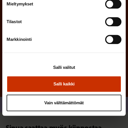
n
Mieltymykset
)
e
n
Tilastot
)
Markkinointi
Tilaa
Salli valitut
Salli kaikki
Vain välttämättömät
Jaa
Sinua saattaa myös kiinnostaa