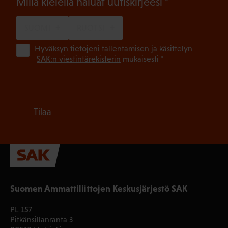
(Pakollinen)
Millä kielellä haluat uutiskirjeesi
SUOMI
RUOTSI
(Pa
Hyväksyn tietojeni tallentamisen ja käsittelyn
SAK:n viestintärekisterin
mukaisesti *
Tilaa
Suomen Ammattiliittojen Keskusjärjestö SAK
PL 157
Pitkänsillanranta 3