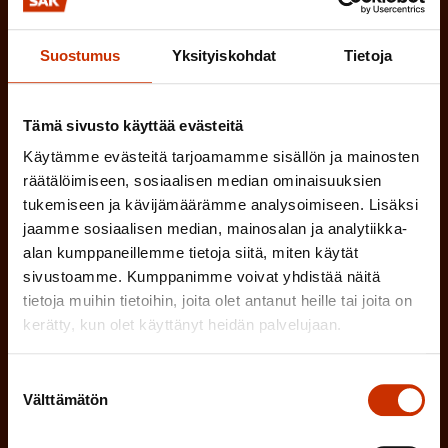
)
MUU KIINNOSTUS TYÖELÄMÄASIOIHIN
Suostumus
Yksityiskohdat
Tietoja
(
Millä kielellä haluat uutiskirjeesi
Tämä sivusto käyttää evästeitä
P
Käytämme evästeitä tarjoamamme sisällön ja mainosten
SUOMI
RUOTSI
a
räätälöimiseen, sosiaalisen median ominaisuuksien
k
tukemiseen ja kävijämäärämme analysoimiseen. Lisäksi
jaamme sosiaalisen median, mainosalan ja analytiikka-
o
(
Hyväksyn tietojeni tallentamisen ja käsittelyn
alan kumppaneillemme tietoja siitä, miten käytät
P
l
SAK:n viestintärekisterin
mukaisesti *
sivustoamme. Kumppanimme voivat yhdistää näitä
a
tietoja muihin tietoihin, joita olet antanut heille tai joita on
l
k
kerätty, kun olet käyttänyt heidän palvelujaan.
i
o
n
l
Suostumuksen
Välttämätön
e
l
valinta
i
n