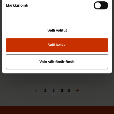
Markkinointi
Seena Luostarinen jatkaa työntekoa
eläkkeellä – ”Vielä minua tarvitaan”
Salli valitut
7.3.2025
Uutiset
Salli kaikki
SAK:n hallitus hyväksyi eläkeratkaisun
Vain välttämättömät
27.1.2025
Uutiset
« Edellinen
1
2
3
Seuraava »
4