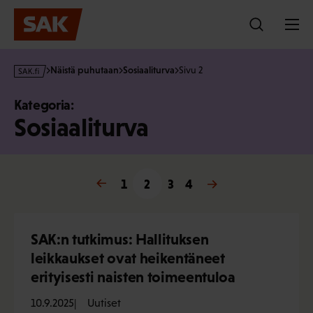
Hyppää
sisältöön
s
Näistä puhutaan
Sosiaaliturva
Sivu 2
a
k
Kategoria:
·
Sosiaaliturva
f
i
« Edellinen
1
2
3
Seuraava »
4
SAK:n tutkimus: Hallituksen
leikkaukset ovat heikentäneet
erityisesti naisten toimeentuloa
10.9.2025
Uutiset