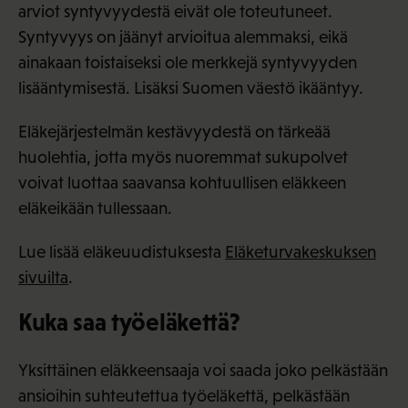
arviot syntyvyydestä eivät ole toteutuneet.
Syntyvyys on jäänyt arvioitua alemmaksi, eikä
ainakaan toistaiseksi ole merkkejä syntyvyyden
lisääntymisestä. Lisäksi Suomen väestö ikääntyy.
Eläkejärjestelmän kestävyydestä on tärkeää
huolehtia, jotta myös nuoremmat sukupolvet
voivat luottaa saavansa kohtuullisen eläkkeen
eläkeikään tullessaan.
Lue lisää eläkeuudistuksesta
Eläketurvakeskuksen
sivuilta
.
Kuka saa työeläkettä?
Yksittäinen eläkkeensaaja voi saada joko pelkästään
ansioihin suhteutettua työeläkettä, pelkästään