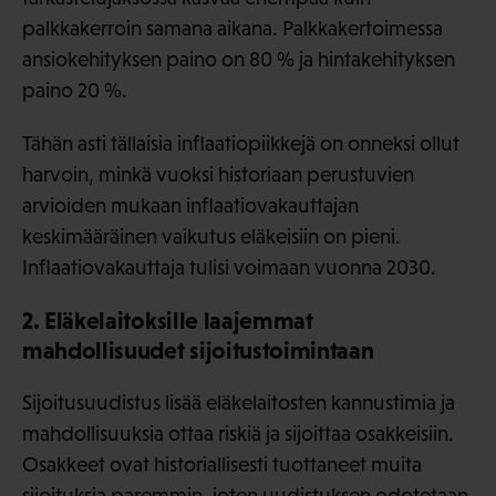
palkkakerroin samana aikana. Palkkakertoimessa
ansiokehityksen paino on 80 % ja hintakehityksen
paino 20 %.
Tähän asti tällaisia inflaatiopiikkejä on onneksi ollut
harvoin, minkä vuoksi historiaan perustuvien
arvioiden mukaan inflaatiovakauttajan
keskimääräinen vaikutus eläkeisiin on pieni.
Inflaatiovakauttaja tulisi voimaan vuonna 2030.
2. Eläkelaitoksille laajemmat
mahdollisuudet sijoitustoimintaan
Sijoitusuudistus lisää eläkelaitosten kannustimia ja
mahdollisuuksia ottaa riskiä ja sijoittaa osakkeisiin.
Osakkeet ovat historiallisesti tuottaneet muita
sijoituksia paremmin, joten uudistuksen odotetaan