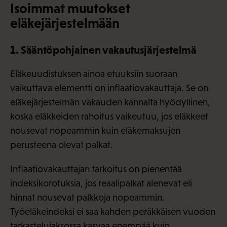
Isoimmat muutokset
eläkejärjestelmään
1. Sääntöpohjainen vakautusjärjestelmä
Eläkeuudistuksen ainoa etuuksiin suoraan
vaikuttava elementti on inflaatiovakauttaja. Se on
eläkejärjestelmän vakauden kannalta hyödyllinen,
koska eläkkeiden rahoitus vaikeutuu, jos eläkkeet
nousevat nopeammin kuin eläkemaksujen
perusteena olevat palkat.
Inflaatiovakauttajan tarkoitus on pienentää
indeksikorotuksia, jos reaalipalkat alenevat eli
hinnat nousevat palkkoja nopeammin.
Työeläkeindeksi ei saa kahden peräkkäisen vuoden
tarkastelujaksossa kasvaa enempää kuin