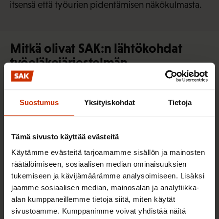
itsensä että työurien pidentämisen näkökulmasta.
Mitkä olivat SAK:n lähtökohdat
työeläkejärjestelmän
uudistamiselle?
SAK:lle tärkeät asiat säilyivät uudistuksessa.
Suostumus
Yksityiskohdat
Tietoja
Työeläke on edelleen osa lakisääteistä sosiaaliturvaa
ja perustuu työansioista maksettuihin
Tämä sivusto käyttää evästeitä
vakuutusmaksuihin. Järjestelmässä on mukana
Käytämme evästeitä tarjoamamme sisällön ja mainosten
omaisuudensuoja eli jo maksussa olevat eläkkeet
räätälöimiseen, sosiaalisen median ominaisuuksien
ovat turvassa. Kaikesta työstä myös kertyy eläkettä.
tukemiseen ja kävijämäärämme analysoimiseen. Lisäksi
jaamme sosiaalisen median, mainosalan ja analytiikka-
Lisäksi korostimme neuvotteluissa
alan kumppaneillemme tietoja siitä, miten käytät
etuusperusteisuutta. Tämä tarkoittaa sitä, että
sivustoamme. Kumppanimme voivat yhdistää näitä