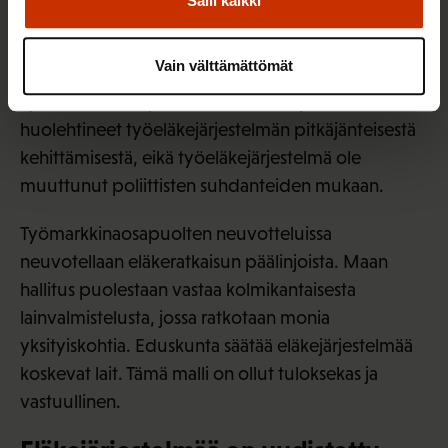
Salli kaikki
Työmarkkinajärjestöjä kiinnostaa, millä tasolla
työeläkemaksut ovat ja millainen
Vain välttämättömät
työeläkejärjestelmä meillä on.
Työmarkkinaosapuolet ovat vuosikymmeniä
huolehtineet työeläkejärjestelmän pitkäjänteisestä
kehittämisestä, eikä työeläkejärjestelmä ole
muuttunut poliittisten suhdanteiden mukaan.
Työmarkkinaosapuolten neuvotteluissa
neuvotellaan eläkeratkaisun päälinjoista. Maan
hallitus puolestaan vastaa kolmikantaisesta
lainvalmistelusta, jossa ratkotaan monia
yksityiskohtia. Eduskunta säätää eläkejärjestelmää
koskevat lait. Tämä malli on ollut tuloksekas ja
vastuullinen.