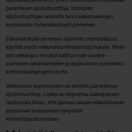
parantavan sijoitustuottoja. Isompien
sijoitustuottojen ansiosta tarve eläkemaksujen
korotuksille todennäköisesti pienenee.
Eläkelaitoksille annetaan rajoitettu mahdollisuus
käyttää myös velkarahaa kiinteistösijoituksiin. Tähän
asti velkavipu on ollut sallittua vain vuokra-
asuntojen rakentamiseen ja epäsuorasti esimerkiksi
kiinteistörahastojen kautta.
Velkavivun laajennuksen on arvioitu parantavan
sijoitustuottoja. Lisäksi se helpottaa osakepainon
nostamista ilman, että samaan aikaan eläkelaitokset
joutuisivat luopumaan nykyisistä
kiinteistösijoituksistaan.