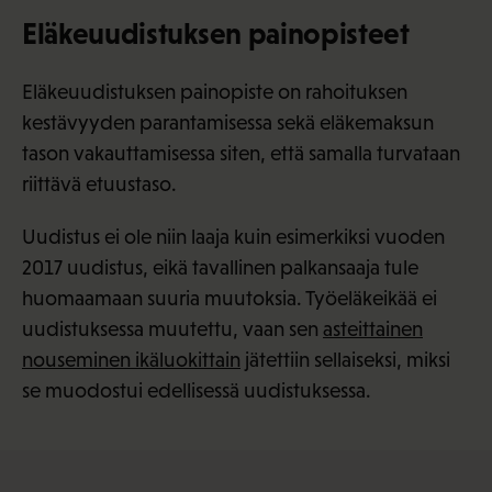
Eläkeuudistuksen painopisteet
Eläkeuudistuksen painopiste on rahoituksen
kestävyyden parantamisessa sekä eläkemaksun
tason vakauttamisessa siten, että samalla turvataan
riittävä etuustaso.
Uudistus ei ole niin laaja kuin esimerkiksi vuoden
2017 uudistus, eikä tavallinen palkansaaja tule
huomaamaan suuria muutoksia. Työeläkeikää ei
uudistuksessa muutettu, vaan sen
asteittainen
nouseminen ikäluokittain
jätettiin sellaiseksi, miksi
se muodostui edellisessä uudistuksessa.