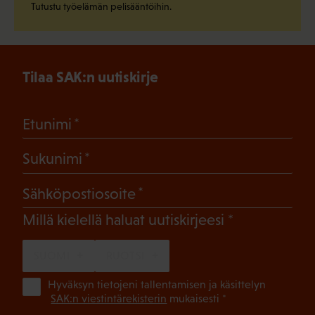
Tutustu työelämän pelisääntöihin.
Tilaa SAK:n uutiskirje
(Pakollinen)
Etunimi
(Pakollinen)
Sukunimi
(Pakollinen)
Sähköpostiosoite
(Pakollinen)
Millä kielellä haluat uutiskirjeesi
SUOMI
RUOTSI
(Pa
Hyväksyn tietojeni tallentamisen ja käsittelyn
SAK:n viestintärekisterin
mukaisesti *