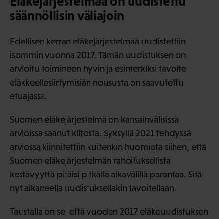
Eläkejärjestelmää on uudistettu
säännöllisin väliajoin
Edellisen kerran eläkejärjestelmää uudistettiin
isommin vuonna 2017. Tämän uudistuksen on
arvioitu toimineen hyvin ja esimerkiksi tavoite
eläkkeellesiirtymisiän noususta on saavutettu
etuajassa.
Suomen eläkejärjestelmä on kansainvälisissä
arvioissa saanut kiitosta.
Syksyllä 2021 tehdyssä
arviossa
kiinnitettiin kuitenkin huomiota siihen, että
Suomen eläkejärjestelmän rahoituksellista
kestävyyttä pitäisi pitkällä aikavälillä parantaa. Sitä
nyt alkaneella uudistuksellakin tavoitellaan.
Taustalla on se, että vuoden 2017 eläkeuudistuksen