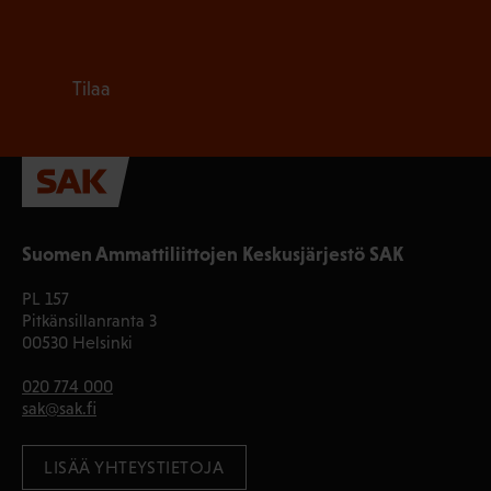
Tilaa
Suomen Ammattiliittojen Keskusjärjestö SAK
PL 157
Pitkänsillanranta 3
00530 Helsinki
020 774 000
sak@sak.fi
LISÄÄ YHTEYSTIETOJA