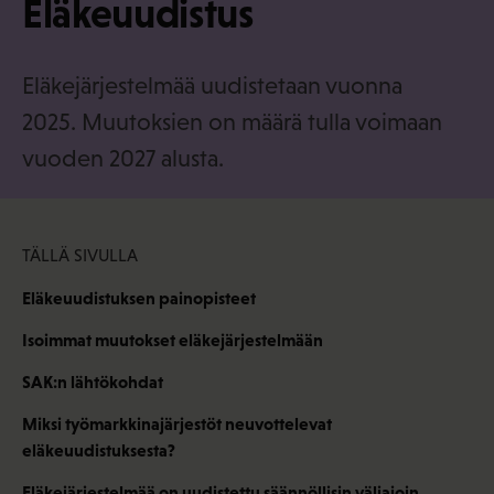
Eläkeuudistus
·
f
i
Eläkejärjestelmää uudistetaan vuonna
2025. Muutoksien on määrä tulla voimaan
vuoden 2027 alusta.
TÄLLÄ SIVULLA
Eläkeuudistuksen painopisteet
Isoimmat muutokset eläkejärjestelmään
SAK:n lähtökohdat
Miksi työmarkkinajärjestöt neuvottelevat
eläkeuudistuksesta?
Eläkejärjestelmää on uudistettu säännöllisin väliajoin