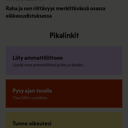
Raha ja sen riittävyys merkittävässä osassa
eläkeuudistuksessa
Pikalinkit
Liity ammattiliittoon
Löydä oma ammattiliittosi ja liity jo tänään.
Pysy ajan tasalla
Tilaa SAK:n uutiskirje.
Tunne oikeutesi