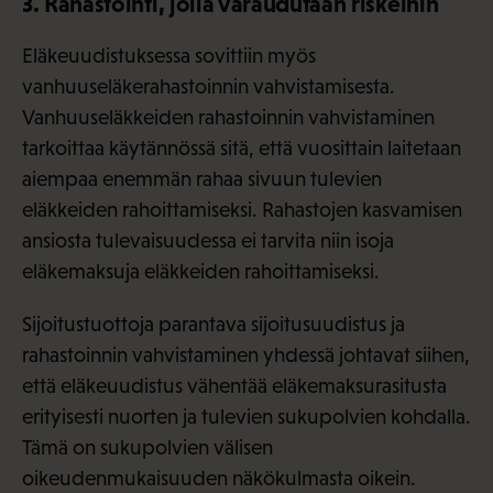
3. Rahastointi, jolla varaudutaan riskeihin
Eläkeuudistuksessa sovittiin myös
vanhuuseläkerahastoinnin vahvistamisesta.
Vanhuuseläkkeiden rahastoinnin vahvistaminen
tarkoittaa käytännössä sitä, että vuosittain laitetaan
aiempaa enemmän rahaa sivuun tulevien
eläkkeiden rahoittamiseksi. Rahastojen kasvamisen
ansiosta tulevaisuudessa ei tarvita niin isoja
eläkemaksuja eläkkeiden rahoittamiseksi.
Sijoitustuottoja parantava sijoitusuudistus ja
rahastoinnin vahvistaminen yhdessä johtavat siihen,
että eläkeuudistus vähentää eläkemaksurasitusta
erityisesti nuorten ja tulevien sukupolvien kohdalla.
Tämä on sukupolvien välisen
oikeudenmukaisuuden näkökulmasta oikein.