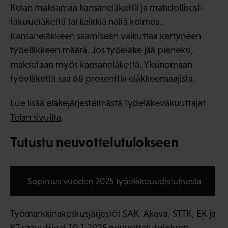
Kelan maksamaa kansaneläkettä ja mahdollisesti
takuueläkettä tai kaikkia näitä kolmea.
Kansaneläkkeen saamiseen vaikuttaa kertyneen
työeläkkeen määrä. Jos työeläke jää pieneksi,
maksetaan myös kansaneläkettä. Yksinomaan
työeläkettä saa 68 prosenttia eläkkeensaajista.
Lue lisää eläkejärjestelmästä
Työeläkevakuuttajat
Telan sivuilta
.
Tutustu neuvottelutulokseen
Sopimus vuoden 2025 työeläkeuudistuksesta
Työmarkkinakeskusjärjestöt SAK, Akava, STTK, EK ja
KT saavuttivat 19.1.2025 neuvottelutuloksen