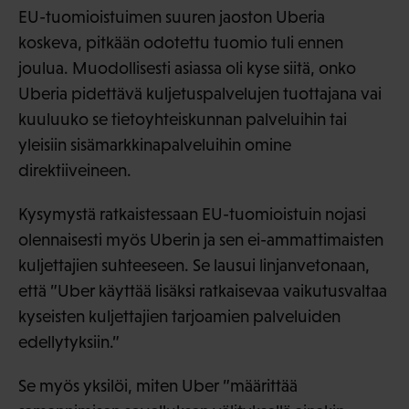
EU-tuomioistuimen suuren jaoston Uberia
koskeva, pitkään odotettu tuomio tuli ennen
joulua. Muodollisesti asiassa oli kyse siitä, onko
Uberia pidettävä kuljetuspalvelujen tuottajana vai
kuuluuko se tietoyhteiskunnan palveluihin tai
yleisiin sisämarkkinapalveluihin omine
direktiiveineen.
Kysymystä ratkaistessaan EU-tuomioistuin nojasi
olennaisesti myös Uberin ja sen ei-ammattimaisten
kuljettajien suhteeseen. Se lausui linjanvetonaan,
että ”Uber käyttää lisäksi ratkaisevaa vaikutusvaltaa
kyseisten kuljettajien tarjoamien palveluiden
edellytyksiin.”
Se myös yksilöi, miten Uber ”määrittää