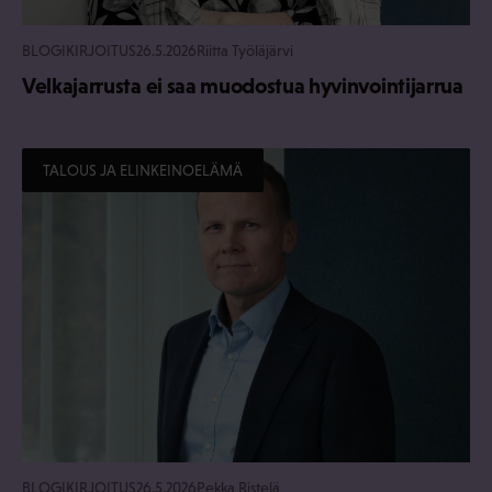
BLOGIKIRJOITUS
26.5.2026
Riitta Työläjärvi
Velkajarrusta ei saa muodostua hyvinvointijarrua
TALOUS JA ELINKEINOELÄMÄ
BLOGIKIRJOITUS
26.5.2026
Pekka Ristelä