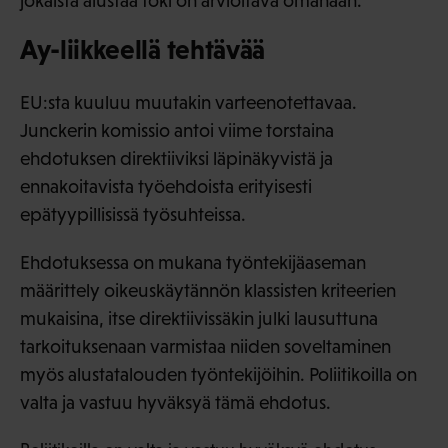
jokaista alustaa toki on arvioitava omanaan.
Ay-liikkeellä tehtävää
EU:sta kuuluu muutakin varteenotettavaa.
Junckerin komissio antoi viime torstaina
ehdotuksen direktiiviksi läpinäkyvistä ja
ennakoitavista työehdoista erityisesti
epätyypillisissä työsuhteissa.
Ehdotuksessa on mukana työntekijäaseman
määrittely oikeuskäytännön klassisten kriteerien
mukaisina, itse direktiivissäkin julki lausuttuna
tarkoituksenaan varmistaa niiden soveltaminen
myös alustatalouden työntekijöihin. Poliitikoilla on
valta ja vastuu hyväksyä tämä ehdotus.