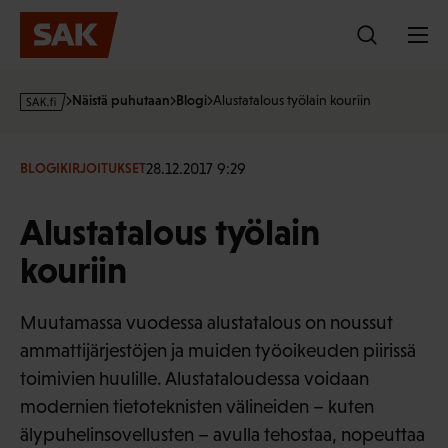
Hyppää
sisältöön
s
Näistä puhutaan
Blogi
Alustatalous työlain kouriin
a
k
·
28.12.2017 9:29
BLOGIKIRJOITUKSET
f
i
Alustatalous työlain
kouriin
Muutamassa vuodessa alustatalous on noussut
ammattijärjestöjen ja muiden työoikeuden piirissä
toimivien huulille. Alustataloudessa voidaan
modernien tietoteknisten välineiden – kuten
älypuhelinsovellusten – avulla tehostaa, nopeuttaa