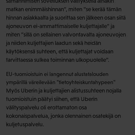
samannimisen sovelluksen välityksellä ainakin
matkan enimmäishinnan”, miten ”se kerää tämän
hinnan asiakkaalta ja suorittaa sen jälkeen osan siitä
ajoneuvon ei-ammattimaiselle kuljettajalle” ja
miten ”sillä on sellainen valvontavalta ajoneuvojen
ja niiden kuljettajien laadun sekä heidän
käytöksensä suhteen, että kuljettajat voidaan
tarvittaessa sulkea toiminnan ulkopuolelle”.
EU-tuomioistuin ei langennut alustatalouden
ympärillä väreilevään ”tietoyhteiskuntahypeen”
Myös Uberin ja kuljettajien alistussuhteen nojalla
tuomioistuin päätyi siihen, että Uberin
välityspalvelu oli erottamaton osa
kokonaispalvelua, jonka olennainen osatekijä on
kuljetuspalvelu.