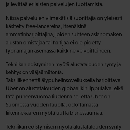
ja levittää erilaisten palvelujen tuottamista.
Niissä palvelujen viimekätisiä suorittajia on yleisesti
käsitelty free-lancereina, itsenäisinä
ammatinharjoittajina, joiden suhteen asianomaisen
alustan omistajaa tai haltijaa ei ole pidetty
työnantajan asemassa kaikkine velvoitteineen.
Tekniikan edistymisen myötä alustatalouden synty ja
kehitys on vääjäämätöntä.
Taksiliikennettä älypuhelinsovelluksella harjoittava
Uber on alustatalouden globaalikin lippulaiva, eikä
tätä puheenvuoroa liudenna se, että Uber on
Suomessa vuoden tauolla, odottamassa
liikennekaaren myötä uutta bisnessaumaa.
Tekniikan edistymisen myötä alustatalouden synty