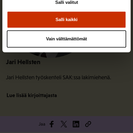
Salli valitut
Salli kaikki
Vain välttämättömät
Jari Hellsten
Jari Hellsten työskenteli SAK:ssa lakimiehenä.
Lue lisää kirjoittajasta
Jaa