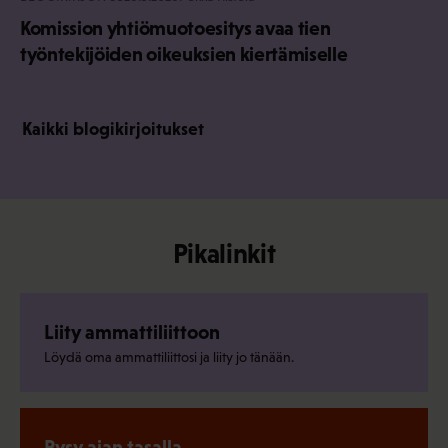
Komission yhtiömuotoesitys avaa tien
työntekijöiden oikeuksien kiertämiselle
Kaikki blogikirjoitukset
Pikalinkit
Liity ammattiliittoon
Löydä oma ammattiliittosi ja liity jo tänään.
Pysy ajan tasalla