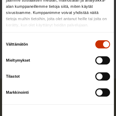
jaamme sosiaalisen median, mainosalan ja analytiikka-
vuosilomakorvauksen pitämättömistä palkallisista
alan kumppaneillemme tietoja siitä, miten käytät
lomista yli 10 vuodelta.
sivustoamme. Kumppanimme voivat yhdistää näitä
tietoja muihin tietoihin, joita olet antanut heille tai joita on
kerätty, kun olet käyttänyt heidän palvelujaan.
Suostumuksen
LÖYDÄ LISÄÄ TÄMÄNKALTAISTA SISÄLTÖÄ:
Välttämätön
valinta
ALUSTATALOUS
Mieltymykset
Tilastot
Markkinointi