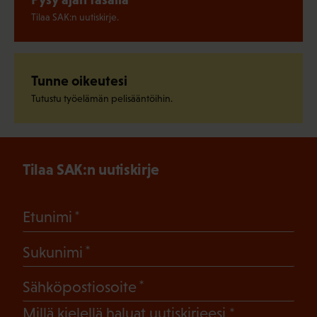
Tilaa SAK:n uutiskirje.
Tunne oikeutesi
Tutustu työelämän pelisääntöihin.
Tilaa SAK:n uutiskirje
(Pakollinen)
Etunimi
(Pakollinen)
Sukunimi
(Pakollinen)
Sähköpostiosoite
(Pakollinen)
Millä kielellä haluat uutiskirjeesi