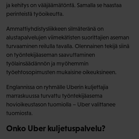
ja kehitys on vääjäämätöntä. Samalla se haastaa
perinteistä työoikeutta.
Ammattiyhdistysliikkeen silmäteränä on
alustapalvelujen viimekätisten suorittajien aseman
turvaaminen reilulla tavalla. Olennainen tekijä siinä
on työntekijäaseman saavuttaminen
työlainsäädännön ja myöhemmin
työehtosopimusten mukaisine oikeuksineen.
Englannissa on ryhmälle Uberin kuljettajia
marraskuussa turvattu työntekijäasema
hovioikeustason tuomiolla – Uber valittanee
tuomiosta.
Onko Uber kuljetuspalvelu?