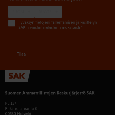
SUOMI
RUOTSI
(Pa
Hyväksyn tietojeni tallentamisen ja käsittelyn
SAK:n viestintärekisterin
mukaisesti *
Tilaa
Suomen Ammattiliittojen Keskusjärjestö SAK
PL 157
Pitkänsillanranta 3
00530 Helsinki