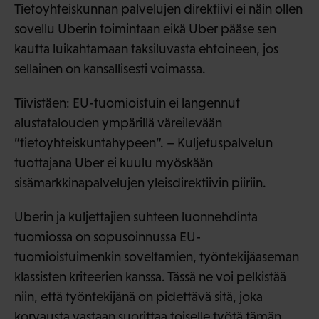
Tietoyhteiskunnan palvelujen direktiivi ei näin ollen
sovellu Uberin toimintaan eikä Uber pääse sen
kautta luikahtamaan taksiluvasta ehtoineen, jos
sellainen on kansallisesti voimassa.
Tiivistäen: EU-tuomioistuin ei langennut
alustatalouden ympärillä väreilevään
”tietoyhteiskuntahypeen”. – Kuljetuspalvelun
tuottajana Uber ei kuulu myöskään
sisämarkkinapalvelujen yleisdirektiivin piiriin.
Uberin ja kuljettajien suhteen luonnehdinta
tuomiossa on sopusoinnussa EU-
tuomioistuimenkin soveltamien, työntekijäaseman
klassisten kriteerien kanssa. Tässä ne voi pelkistää
niin, että työntekijänä on pidettävä sitä, joka
korvausta vastaan suorittaa toiselle työtä tämän