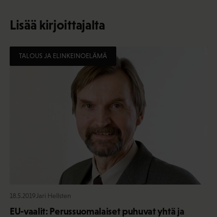
Lisää kirjoittajalta
TALOUS JA ELINKEINOELÄMÄ
18.5.2019
Jari Hellsten
EU-vaalit: Perussuomalaiset puhuvat yhtä ja