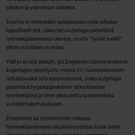
johdon ja valvonnan alaisena.
Tuomio ei tietenkään sellaisenaan vielä ratkaise
lopullisesti sitä, onko sen kuljettajia pidettävä
työntekijäasemassa olevina, mutta ”hyvät eväät”
siihen suuntaan se antaa.
Yllätys ei olisi sekään, jos Englannin Uberia koskeva
kuljettajien pilottijuttu menisi EU-tuomioistuimen
ratkaistavaksi siitä kysymyksestä, onko kuljettajia
pidettävä työaikadirektiivin tarkoittamina
työntekijöinä ja siten oikeutettuna esimerkiksi
vuosilomakorvaukseen.
Ennemmin tai myöhemmin ratkaisu
työntekijäasemasta alustataloudessa tulee sieltä;