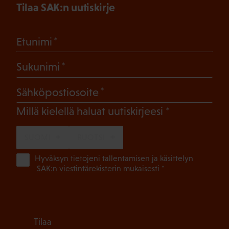
Tilaa SAK:n uutiskirje
(Pakollinen)
Etunimi
(Pakollinen)
Sukunimi
(Pakollinen)
Sähköpostiosoite
(Pakollinen)
Millä kielellä haluat uutiskirjeesi
SUOMI
RUOTSI
(Pa
Hyväksyn tietojeni tallentamisen ja käsittelyn
SAK:n viestintärekisterin
mukaisesti *
Tilaa