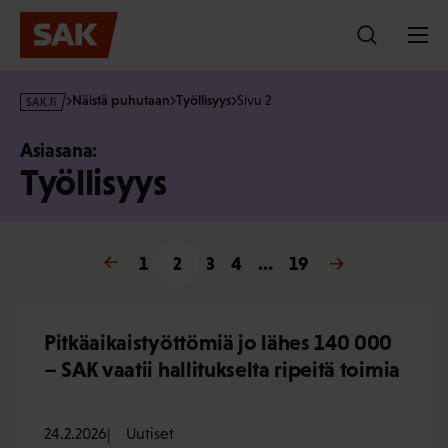
Hyppää
sisältöön
s
Näistä puhutaan
Työllisyys
Sivu 2
a
k
Asiasana:
·
Työllisyys
f
i
« Edellinen
1
2
3
4
…
19
Seuraava »
Pitkäaikaistyöttömiä jo lähes 140 000
– SAK vaatii hallitukselta ripeitä toimia
24.2.2026
Uutiset