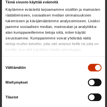
Tämä sivusto käyttää evästeitä
21.11.2025
Aineistot
Käytämme evästeitä tarjoamamme sisällön ja mainosten
räätälöimiseen, sosiaalisen median ominaisuuksien
tukemiseen ja kävijämäärämme analysoimiseen. Lisäksi
Jarkko Eloranta: Hallitus on
jaamme sosiaalisen median, mainosalan ja analytiikka-
keskittynyt elinkeinoelämän toiveiden
alan kumppaneillemme tietoja siitä, miten käytät
täyttämiseen ja unohtanut työttömät
sivustoamme. Kumppanimme voivat yhdistää näitä
tietoja muihin tietoihin, joita olet antanut heille tai joita on
kerätty, kun olet käyttänyt heidän palvelujaan.
20.11.2025
Uutiset
Suostumuksen
Välttämätön
valinta
Joustoturva ei toteudu ilman
työnhakijoiden tukemista – kolme
Mieltymykset
kehitysehdotusta tarkastelussa
5.11.2025
Uutiset
Tilastot