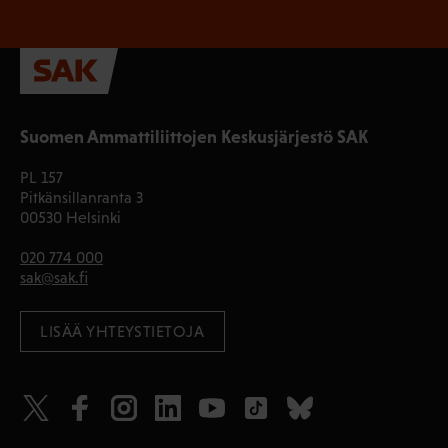
Suomen Ammattiliittojen Keskusjärjestö SAK
PL 157
Pitkänsillanranta 3
00530 Helsinki
020 774 000
sak@sak.fi
LISÄÄ YHTEYSTIETOJA