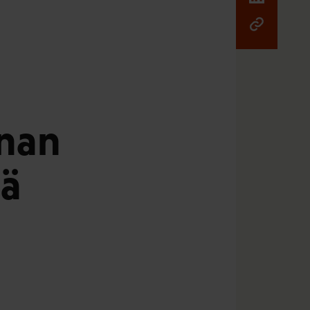
nnan
sä