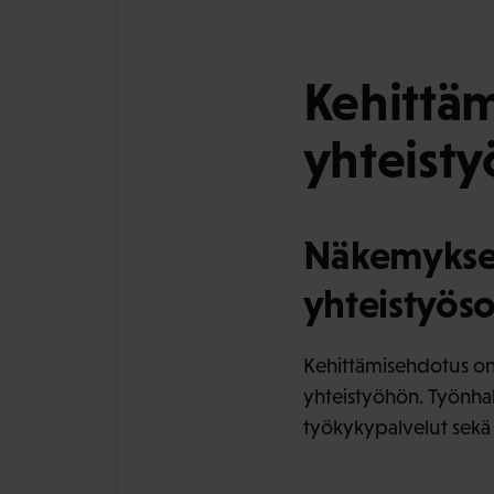
Kehittäm
yhteist
Näkemykset
yhteistyös
Kehittämisehdotus on 
yhteistyöhön. Työnhak
työkykypalvelut sekä t