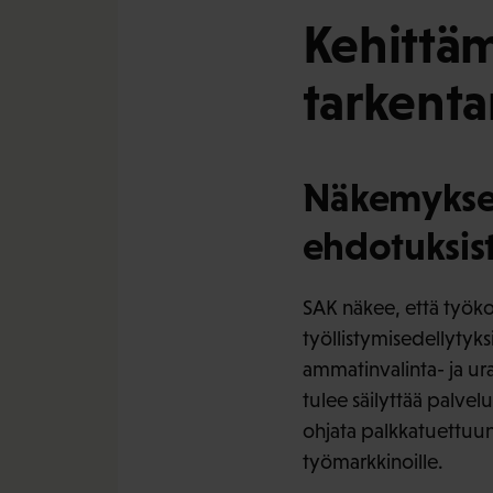
Kehittäm
tarkenta
Näkemykset
ehdotuksist
SAK näkee, että työko
työllistymisedellytyk
ammatinvalinta- ja ur
tulee säilyttää palve
ohjata palkkatuettuun
työmarkkinoille.