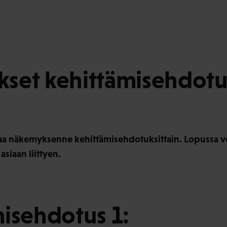
set kehittämisehdotuk
aa näkemyksenne kehittämisehdotuksittain. Lopussa voi
siaan liittyen.
isehdotus 1: