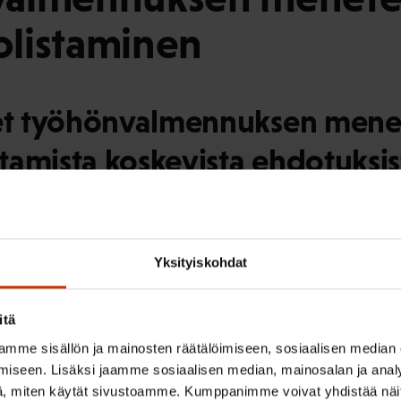
listaminen
t työhönvalmennuksen mene
amista koskevista ehdotuksis
:n näkemyksen mukaan kannatettavia. SAK huomauttaa, 
n aitoon vapaaehtoisuuteen sekä sopivan palkkatyöpaika
lta. Tämä pitää ottaa huomioon palvelua tarjottaessa ja p
Yksityiskohdat
iset resurssit.
itä
mme sisällön ja mainosten räätälöimiseen, sosiaalisen median
iseen. Lisäksi jaamme sosiaalisen median, mainosalan ja analy
isehdotus 3:
, miten käytät sivustoamme. Kumppanimme voivat yhdistää näitä t