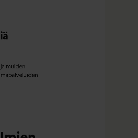
iä
 ja muiden
voimapalveluiden
lmien