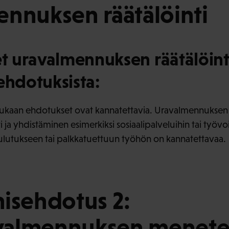
nnuksen räätälöinti
 uravalmennuksen räätälöint
ehdotuksista:
kaan ehdotukset ovat kannatettavia. Uravalmennuksen
i ja yhdistäminen esimerkiksi sosiaalipalveluihin tai työ
lutukseen tai palkkatuettuun työhön on kannatettavaa.
isehdotus 2:
almennuksen menete