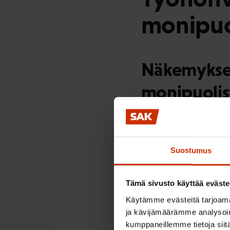
monipuo
Näkemykse
monipuolist
Ehdotukset ovat SAK
perustuu osallistuja
avoimilta työmarkkinoi
Suostumus
tarpeeksi isot taloudell
Tämä sivusto käyttää eväste
Käytämme evästeitä tarjoama
ja kävijämäärämme analysoim
Kehittäm
kumppaneillemme tietoja siitä