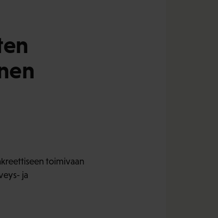
ten
inen
nkreettiseen toimivaan
veys- ja