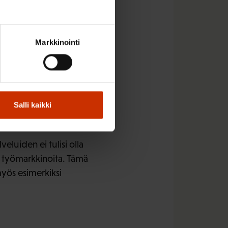
suudeksi
Markkinointi
Salli kaikki
aisuutena:
eluiden ei tulisi olla
i työmarkkinoita. Tämä
 myös esimerkiksi