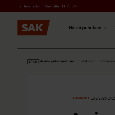
Secondary
Hyppää
Yhteystiedot
Medialle
FI
SV
EN
sisältöön
Päävalikk
Näistä puhutaan
s
Näistä puhutaan
Lausunnot
Arviomuistio työv
a
k
·
f
i
18.2.2026 14:2
LAUSUNNOT