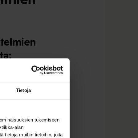
telmien
ta:
että IPS-menetelmä
n löytymiseen
alvelu vaatii
Tietoja
 ominaisuuksien tukemiseen
tiikka-alan
ietoja muihin tietoihin, joita