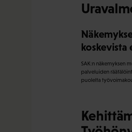
Uravalme
Näkemykset
koskevista 
SAK:n näkemyksen mu
palveluiden räätälöint
puolelta työvoimakou
Kehittäm
Työhönv