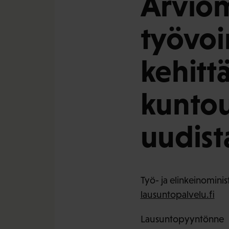
Arviom
työvo
kehitt
kuntou
uudist
Työ- ja elinkeinominis
lausuntopalvelu.fi
Lausuntopyyntönne