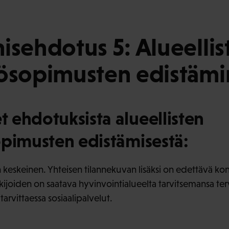
isehdotus 5: Alueellis
yösopimusten edistäm
 ehdotuksista alueellisten
opimusten edistämisestä:
keskeinen. Yhteisen tilannekuvan lisäksi on edettävä ko
ijoiden on saatava hyvinvointialueelta tarvitsemansa ter
arvittaessa sosiaalipalvelut.