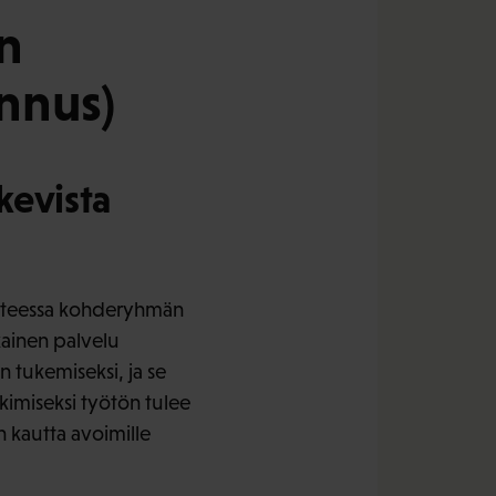
n
nnus)
kevista
suhteessa kohderyhmän
kainen palvelu
 tukemiseksi, ja se
kimiseksi työtön tulee
 kautta avoimille