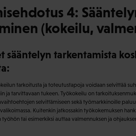
isehdotus 4: Sääntely
minen (kokeilu, valme
 sääntelyn tarkentamista kos
a:
keilun tarkoitusta ja toteutustapoja voidaan selvittää 
siin ja tarvittavaan tukeen. Työkokeilu on tarkoituksenmu
avaihtoehtojen selvittämiseen sekä työmarkkinoille paluun
luvalikoimassa. Kuitenkin jatkossakin työkokemuksen hank
 työhön tai esimerkiksi auttaa valmennuksen ja ohjauksen