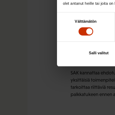
olet antanut heille tai joita o
Työllist
Suostumuksen
rakenta
Välttämätön
valinta
Näkemykset
Salli valitut
työllistym
SAK kannattaa ehdotust
yksittäisiä toimenpit
tarkoittaa riittäviä re
palkkatukeen ennen av