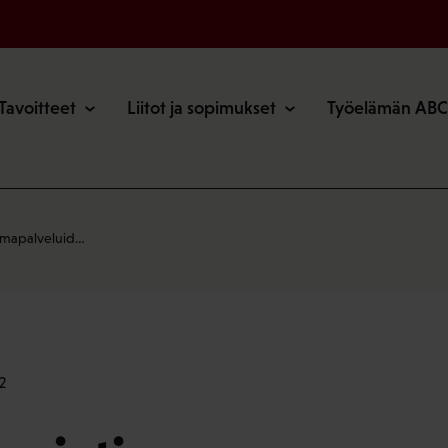
o
Tavoitteet
Liitot ja sopimukset
Työelämän ABC
oimapalveluid…
2