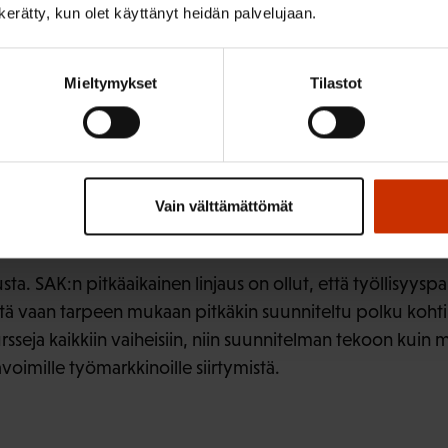
n kerätty, kun olet käyttänyt heidän palvelujaan.
ymissuunnitelman
minen palvelukokonai
Mieltymykset
Tilastot
 ehdotuksista
Vain välttämättömät
issuunnitelmasta palvelukokon
a. SAK:n pitkäaikainen linjaus on ollut, että työllisyyspalv
eitä vaan tarpeen mukaan pitkäkin suunniteltu polku koht
sursseja kaikkiin vaiheisiin, niin suunnitelman tekoon kuin
oimille työmarkkinoille siirtymistä.