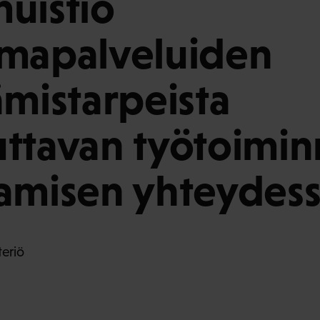
uistio
imapalveluiden
ämistarpeista
ttavan työtoimi
amisen yhteydes
teriö