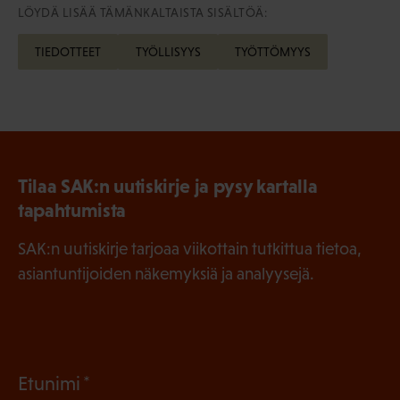
LÖYDÄ LISÄÄ TÄMÄNKALTAISTA SISÄLTÖÄ:
TIEDOTTEET
TYÖLLISYYS
TYÖTTÖMYYS
Tilaa SAK:n uutiskirje ja pysy kartalla
tapahtumista
SAK:n uutiskirje tarjoaa viikottain tutkittua tietoa,
asiantuntijoiden näkemyksiä ja analyysejä.
(
Etunimi