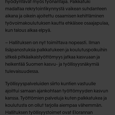
hyödyntävät myös työnantajia. Palkkatuki
madaltaa rekrytointikynnystä vaikean suhdanteen
aikana ja oikein ajoitettu osaamisen kehittäminen
työvoimakoulutuksen kautta ehkäisee osaajapulaa,
kun talous alkaa elpyä.
– Hallituksen on nyt toimittava nopeasti. Ilman
lisäpanostuksia palkkatukeen ja koulutuspolkuihin
sitkeä pitkäaikaistyöttömyys jatkaa kasvuaan ja
heikentää Suomen kasvu- ja työllisyysnäkymiä
tulevaisuudessa.
Työllisyyspalveluiden siirto kuntien vastuulle
ajoittui samaan ajankohtaan työttömyyden kasvun
kanssa. Työttömien palveluja kuten palkkatukea ja
koulutusta on ollut tarjolla aiempaa vähemmän.
Hallituksen työllisyystoimet ovat Elorannan