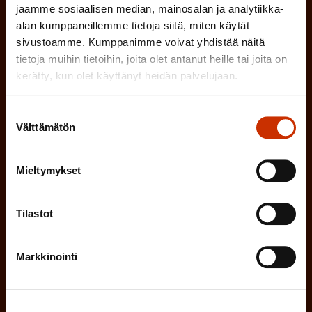
e
jaamme sosiaalisen median, mainosalan ja analytiikka-
n
alan kumppaneillemme tietoja siitä, miten käytät
TYÖNANTAJAN EDUSTAJA
sivustoamme. Kumppanimme voivat yhdistää näitä
)
tietoja muihin tietoihin, joita olet antanut heille tai joita on
MUU KIINNOSTUS TYÖELÄMÄASIOIHIN
kerätty, kun olet käyttänyt heidän palvelujaan.
Suostumuksen
(
Millä kielellä haluat uutiskirjeesi
Välttämätön
valinta
P
SUOMI
RUOTSI
a
Mieltymykset
k
o
Tilastot
(
Hyväksyn tietojeni tallentamisen ja käsittelyn
P
l
SAK:n viestintärekisterin
mukaisesti *
a
l
Markkinointi
k
i
o
n
l