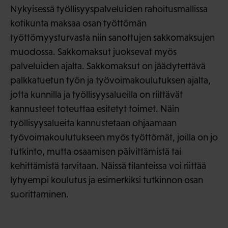
Nykyisessä työllisyyspalveluiden rahoitusmallissa
kotikunta maksaa osan työttömän
työttömyysturvasta niin sanottujen sakkomaksujen
muodossa. Sakkomaksut juoksevat myös
palveluiden ajalta. Sakkomaksut on jäädytettävä
palkkatuetun työn ja työvoimakoulutuksen ajalta,
jotta kunnilla ja työllisyysalueilla on riittävät
kannusteet toteuttaa esitetyt toimet. Näin
työllisyysalueita kannustetaan ohjaamaan
työvoimakoulutukseen myös työttömät, joilla on jo
tutkinto, mutta osaamisen päivittämistä tai
kehittämistä tarvitaan. Näissä tilanteissa voi riittää
lyhyempi koulutus ja esimerkiksi tutkinnon osan
suorittaminen.