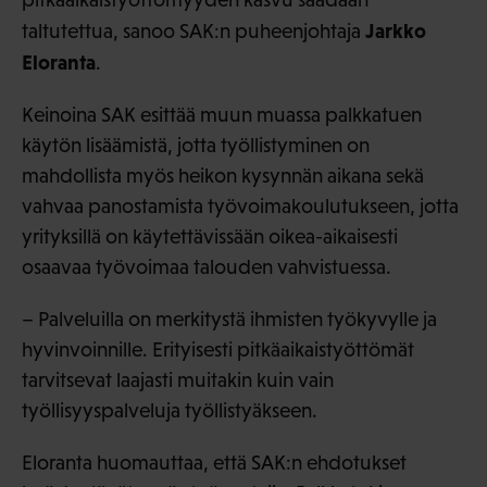
Jarkko
taltutettua, sanoo SAK:n puheenjohtaja
Eloranta
.
Keinoina SAK esittää muun muassa palkkatuen
käytön lisäämistä, jotta työllistyminen on
mahdollista myös heikon kysynnän aikana sekä
vahvaa panostamista työvoimakoulutukseen, jotta
yrityksillä on käytettävissään oikea-aikaisesti
osaavaa työvoimaa talouden vahvistuessa.
– Palveluilla on merkitystä ihmisten työkyvylle ja
hyvinvoinnille. Erityisesti pitkäaikaistyöttömät
tarvitsevat laajasti muitakin kuin vain
työllisyyspalveluja työllistyäkseen.
Eloranta huomauttaa, että SAK:n ehdotukset