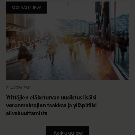
SOSIAALITURVA
21.4.2026 7:30
Yrittäjien eläketurvan uudistus lisäisi
veronmaksajien taakkaa ja ylläpitäisi
alivakuuttamista
Kaikki uutiset