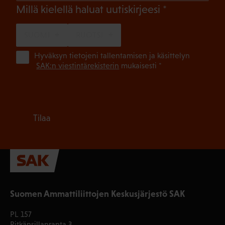
(Pakollinen)
Millä kielellä haluat uutiskirjeesi
SUOMI
RUOTSI
(Pa
Hyväksyn tietojeni tallentamisen ja käsittelyn
SAK:n viestintärekisterin
mukaisesti *
Tilaa
Suomen Ammattiliittojen Keskusjärjestö SAK
PL 157
Pitkänsillanranta 3