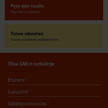
Pysy ajan tasalla
Tilaa SAK:n uutiskirje.
Tunne oikeutesi
Tutustu työelämän pelisääntöihin.
Tilaa SAK:n uutiskirje
(Pakollinen)
Etunimi
(Pakollinen)
Sukunimi
(Pakollinen)
Sähköpostiosoite