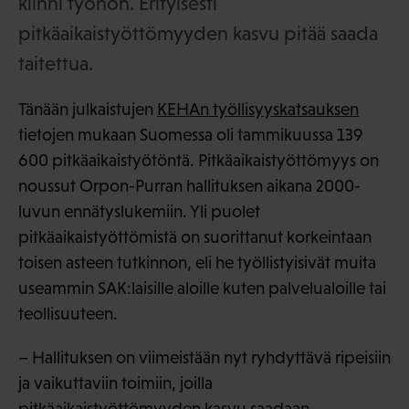
kiinni työhön. Erityisesti
pitkäaikaistyöttömyyden kasvu pitää saada
taitettua.
Tänään julkaistujen
KEHAn työllisyyskatsauksen
tietojen mukaan Suomessa oli tammikuussa 139
600 pitkäaikaistyötöntä. Pitkäaikaistyöttömyys on
noussut Orpon-Purran hallituksen aikana 2000-
luvun ennätyslukemiin. Yli puolet
pitkäaikaistyöttömistä on suorittanut korkeintaan
toisen asteen tutkinnon, eli he työllistyisivät muita
useammin SAK:laisille aloille kuten palvelualoille tai
teollisuuteen.
– Hallituksen on viimeistään nyt ryhdyttävä ripeisiin
ja vaikuttaviin toimiin, joilla
pitkäaikaistyöttömyyden kasvu saadaan