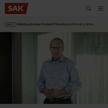
Hyppää
sisältöön
s
Näistä puhutaan
Uutiset
Pitkäaikaistyöttömiä jo lähes …
a
k
·
f
i