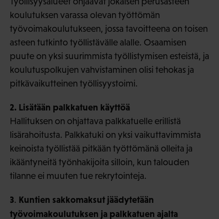
Työllisyysalueet ohjaavat jokaisen perusasteen
koulutuksen varassa olevan työttömän
työvoimakoulutukseen, jossa tavoitteena on toisen
asteen tutkinto työllistävälle alalle. Osaamisen
puute on yksi suurimmista työllistymisen esteistä, ja
koulutuspolkujen vahvistaminen olisi tehokas ja
pitkävaikutteinen työllisyystoimi.
2. Lisätään palkkatuen käyttöä
Hallituksen on ohjattava palkkatuelle erillistä
lisärahoitusta. Palkkatuki on yksi vaikuttavimmista
keinoista työllistää pitkään työttömänä olleita ja
ikääntyneitä työnhakijoita silloin, kun talouden
tilanne ei muuten tue rekrytointeja.
3
Kuntien sakkomaksut jäädytetään
.
työvoimakoulutuksen ja palkkatuen ajalta