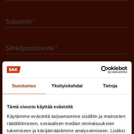
P
a
(
Sukunimi
k
P
o
a
l
(
Sähköpostiosoite
k
l
P
o
i
a
l
Mikä tai mitkä näistä kuvaavat sinua
n
k
l
parhaiten?
e
o
Suostumus
Yksityiskohdat
Tietoja
i
n
l
LUOTTAMUSMIES
n
)
l
Tämä sivusto käyttää evästeitä
e
TYÖSUOJELUVALTUUTETTU
i
Käytämme evästeitä tarjoamamme sisällön ja mainosten
n
räätälöimiseen, sosiaalisen median ominaisuuksien
n
)
TÖISSÄ AMMATTILIITOSSA
tukemiseen ja kävijämäärämme analysoimiseen. Lisäksi