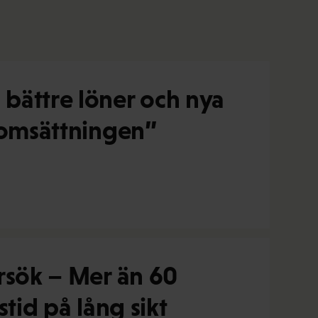
bättre löner och nya
alomsättningen”
örsök – Mer än 60
stid på lång sikt