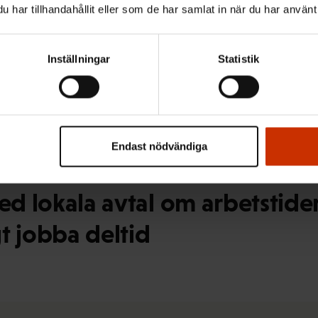
har tillhandahållit eller som de har samlat in när du har använt 
fritt bestämma att arbete ska f
Inställningar
Statistik
e frågor om nattarbete
Endast nödvändiga
med lokala avtal om arbetstide
gt jobba deltid