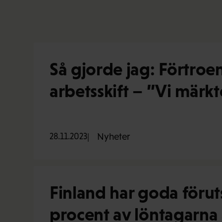
Så gjorde jag: Förtro
arbetsskift – ”Vi märk
28.11.2023
Nyheter
Finland har goda förut
procent av löntagarna ä