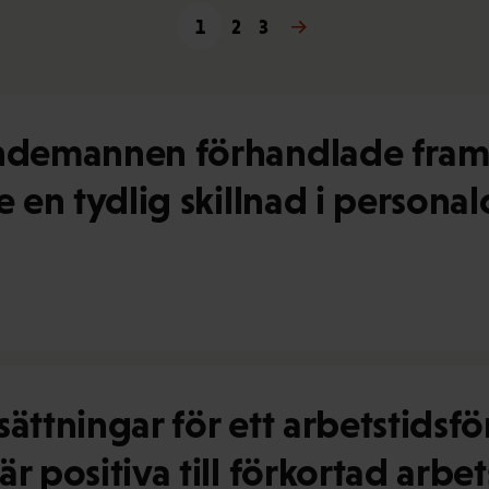
1
2
3
Nästa →
endemannen förhandlade fram 
te en tydlig skillnad i person
sättningar för ett arbetstidsf
r positiva till förkortad arbet