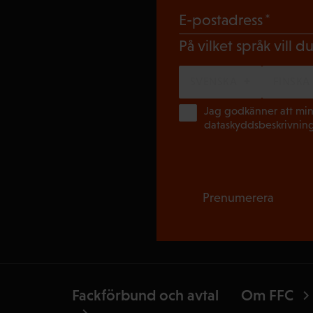
(Obli
E-postadress
På vilket språk vill 
SVENSKA
FINSKA
Jag godkänner att min
dataskyddsbeskrivnin
Prenumerera
Fackförbund och avtal
Om FFC