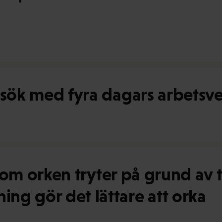
rsök med fyra dagars arbetsv
id om orken tryter på grund av
ng gör det lättare att orka