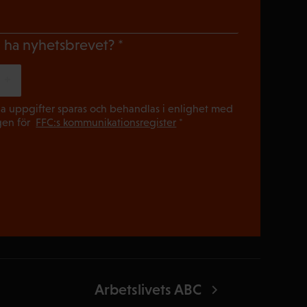
gatoriskt)
(Obligatoriskt)
du ha nyhetsbrevet?
(Obligatori
a uppgifter sparas och behandlas i enlighet med
gen för
FFC:s kommunikationsregister
*
Arbetslivets ABC