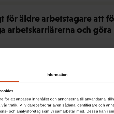
t för äldre arbetstagare att fö
ga arbetskarriärerna och göra 
Information
tt att stötta arbetstagare i o
grupper flexibla arbetstider
cookies
e för att anpassa innehållet och annonserna till användarna, tillh
vår trafik. Vi vidarebefordrar även sådana identifierare och anna
nnons- och analysföretag som vi samarbetar med. Dessa kan i sin