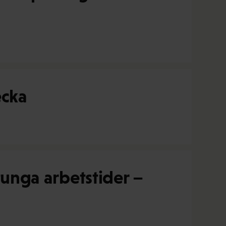
ecka
 tunga arbetstider –