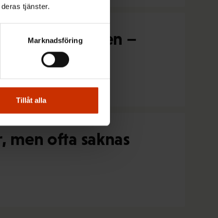
deras tjänster.
lyttas till natten –
Marknadsföring
Tillåt alla
r, men ofta saknas