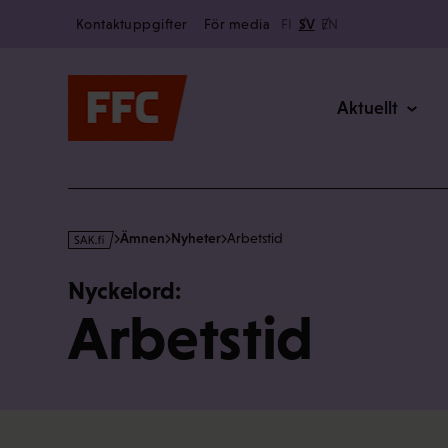
Secondary
Hoppa
Kontaktuppgifter
För media
FI
SV
EN
till
Main
innehållet
Aktuellt
s
Ämnen
Nyheter
Arbetstid
a
k
Nyckelord:
·
Arbetstid
f
i