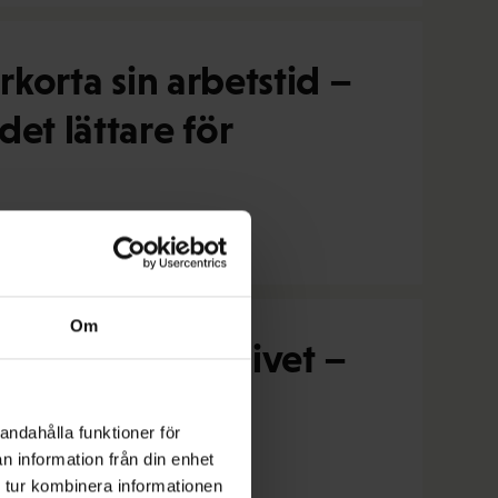
rkorta sin arbetstid –
det lättare för
Om
lika skeden av livet –
andahålla funktioner för
n information från din enhet
 tur kombinera informationen