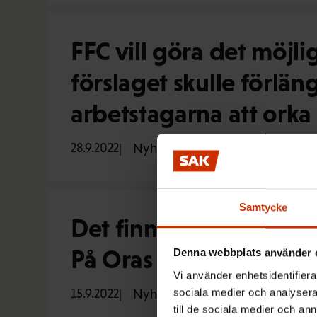
FFC vill göra det möjlig
förslaget skulle förlän
arbetstagarna att orka
28.9.2022
Nyheter
Samtycke
Det finns många goda sä
På Oras har alla ålders
Denna webbplats använder 
Vi använder enhetsidentifierar
sociala medier och analysera 
15.9.2022
Nyheter
till de sociala medier och a