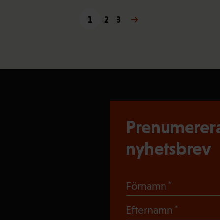
1
2
3
Nästa →
Prenumerera
nyhetsbrev
(Obligato
Förnamn
(Obligat
Efternamn