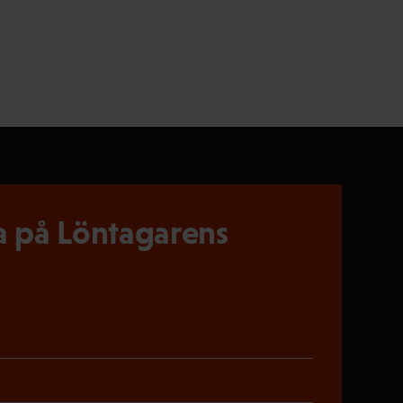
 på Löntagarens
riskt)
oriskt)