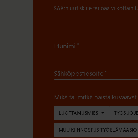
SAK:n uutiskirje tarjoaa viikottain 
(
Etunimi
P
a
(
Sähköpostiosoite
k
P
o
a
l
Mikä tai mitkä näistä kuvaavat
k
l
o
LUOTTAMUSMIES
TYÖSUOJE
i
l
n
MUU KIINNOSTUS TYÖELÄMÄASIO
l
e