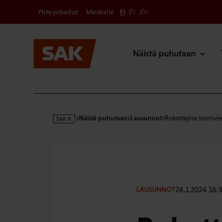
Secondary
Hyppää
Yhteystiedot
Medialle
FI
SV
EN
sisältöön
Päävalikk
Näistä puhutaan
s
Näistä puhutaan
Lausunnot
Rokottajina toimiv
a
k
·
f
i
24.1.2024 16:3
LAUSUNNOT