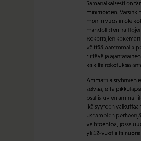
Samanaikaisesti on tär
minimoiden. Varsinkin 
moniin vuosiin ole kok
mahdollisten haittoje
Rokottajien kokematto
välttää paremmalla pere
riittävä ja ajantasain
kaikilta rokotuksia ant
Ammattilaisryhmien eh
selvää, että pikkulapsi
osallistuvien ammattil
ikäisyyteen vaikuttaa 
useampien perheenjäse
vaihtoehtoa, jossa uud
yli 12-vuotiaita nuoria