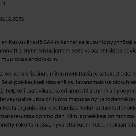
.fi
8.12.2023
en Keskusjärjestö SAK ry kannattaa lausuntopyynnössä e
 ammattilaisryhmien laajentamisesta vapaaehtoisissa covi
in muutoksia ehdotuksiin.
 on konkretisoinut, miten merkittäviä rokotukset edelle
Sekä poikkeuksellisissa että ns. tavanomaisissa olosuhteis
i ja helposti saatavilla sekä eri ammattilaisryhmiä hyödynn
 terveyspalveluissa on työvoimapulaa nyt ja todennäköis
ärkeätä organisoida rokottamispalvelut kustannustehokkaa
öaikaresurssia optimoiden. Mm. apteekkeja on monissa m
netty rokottamisissa, hyvä että Suomi tulee mukaan täh