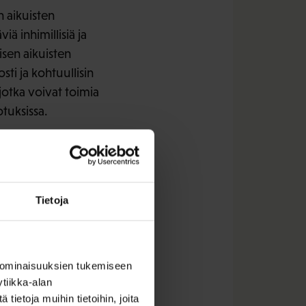
 aikuisten
ä inhimillisiä ja
isen aikuisten
ti ja kohtuullisin
 jotka voivat toimia
tuksissa.
kannatettava toimi,
ikaisemman
ikuisten
 tavoittavaa
Tietoja
i suunnatut
, tulee myös
.
 ominaisuuksien tukemiseen
tiikka-alan
ei vielä suomalaisten
ietoja muihin tietoihin, joita