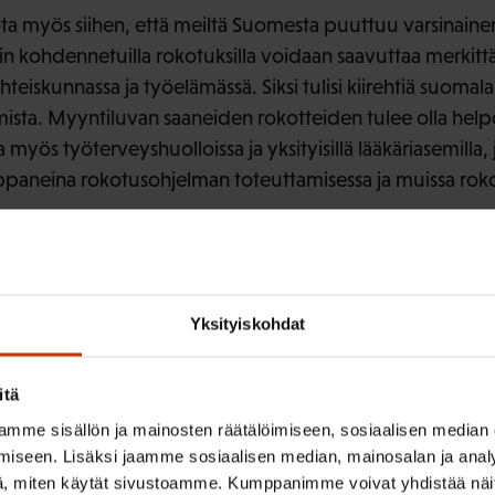
ta myös siihen, että meiltä Suomesta puuttuu varsinainen
 kohdennetuilla rokotuksilla voidaan saavuttaa merkittävi
hteiskunnassa ja työelämässä. Siksi tulisi kiirehtiä suomala
sta. Myyntiluvan saaneiden rokotteiden tulee olla helpos
 myös työterveyshuolloissa ja yksityisillä lääkäriasemilla,
ppaneina rokotusohjelman toteuttamisessa ja muissa roko
isryhmien laajentaminen on ehdottoman tarpeellinen ja 
ä riittävä. Rokotuksilla vähennettävien akuutin ja pitkäa
kustannuksien minimoimiseksi Suomessa tarvitaan myös a
tteiden saatavuuden helpottamista sekä eri väestöryhmiä
Yksityiskohdat
autumisen hyödyistä. Uudet aikuisväestölle kohdennetust
sa maissa on jo otettu osaksi kansallista rokotusohjelmaa
itä
sti arvioitaviksi ja niistä hyötyvän väestönosan käyttöön
mme sisällön ja mainosten räätälöimiseen, sosiaalisen median
iseen. Lisäksi jaamme sosiaalisen median, mainosalan ja analy
kottavien ammattilaisryhmien laajentamiseksi asetuksella 
, miten käytät sivustoamme. Kumppanimme voivat yhdistää näitä t