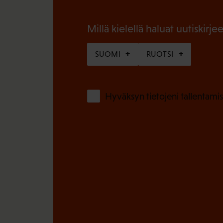
i
n
n
Millä kielellä haluat uutiskirjee
)
e
SUOMI
RUOTSI
n
)
Hyväksyn tietojeni tallentamis