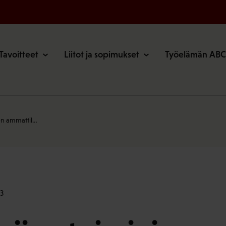
o
Tavoitteet
Liitot ja sopimukset
Työelämän ABC
ien ammattil…
3