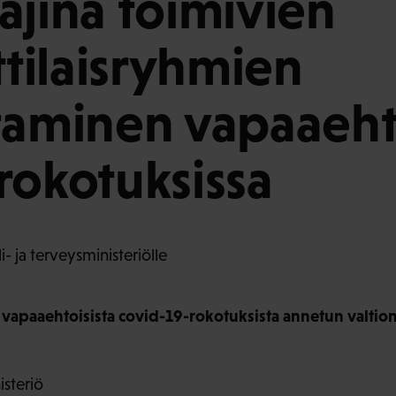
ajina toimivien
ilaisryhmien
taminen vapaaeht
rokotuksissa
- ja terveysministeriölle
vapaaehtoisista covid-19-rokotuksista annetun valti
isteriö