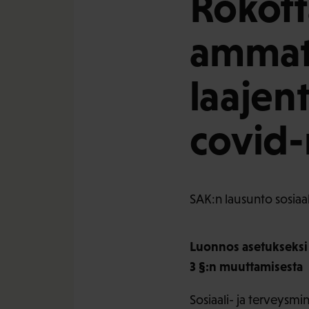
Rokott
ammatt
laajen
covid-
SAK:n lausunto sosiaali
Luonnos asetukseksi 
3 §:n muuttamisesta
Sosiaali- ja terveysmin