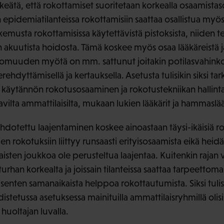
keätä, että rokottamiset suoritetaan korkealla osaamistasoll
epidemiatilanteissa rokottamisiin saattaa osallistua myös a
emusta rokottamisissa käytettävistä pistoksista, niiden tek
n akuutista hoidosta. Tämä koskee myös osaa lääkäreistä 
muuden myötä on mm. sattunut joitakin potilasvahinkoja,
hdyttämisellä ja kertauksella. Asetusta tulisikin siksi tark
en käytännön rokotusosaaminen ja rokotustekniikan hallint
avilta ammattilaisilta, mukaan lukien lääkärit ja hammaslää
dotettu laajentaminen koskee ainoastaan täysi-ikäisiä r
en rokotuksiin liittyy runsaasti erityisosaamista eikä heid
aisten joukkoa ole perusteltua laajentaa. Kuitenkin rajan
turhan korkealta ja joissain tilanteissa saattaa tarpeettoma
nten samanaikaista helppoa rokottautumista. Siksi tulisik
istetussa asetuksessa mainituilla ammattilaisryhmillä olis
 huoltajan luvalla.