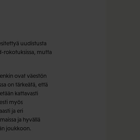
sitettyä uudistusta
d-rokotuksissa, mutta
enkin ovat väestön
sa on tärkeätä, että
etään kattavasti
esti myös
sti ja eri
aissa ja hyvällä
än joukkoon.