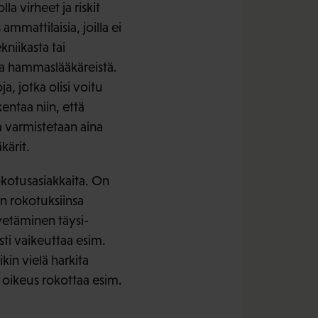
a virheet ja riskit
mmattilaisia, joilla ei
niikasta tai
ja hammaslääkäreistä.
 jotka olisi voitu
entaa niin, että
a varmistetaan aina
kärit.
okotusasiakkaita. On
än rokotuksiinsa
 vetäminen täysi-
sti vaikeuttaa esim.
in vielä harkita
i oikeus rokottaa esim.