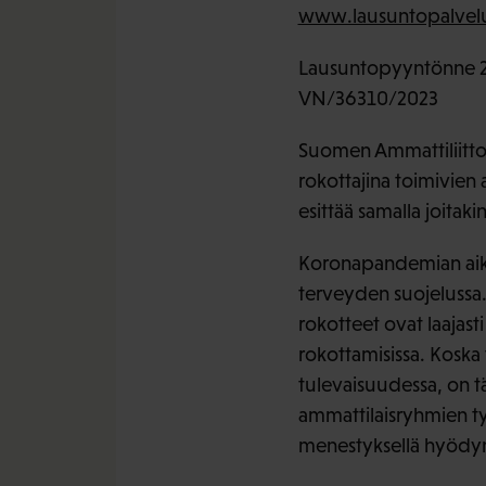
www.lausuntopalvelu
Lausuntopyyntönne 2
VN/36310/2023
Suomen Ammattiliittoj
rokottajina toimivien
esittää samalla joitak
Koronapandemian aika
terveyden suojelussa. 
rokotteet ovat laajast
rokottamisissa. Koska
tulevaisuudessa, on t
ammattilaisryhmien ty
menestyksellä hyödyn