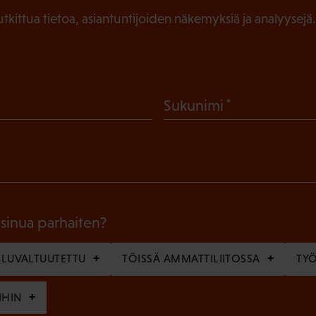
tutkittua tietoa, asiantuntijoiden näkemyksiä ja analyysejä.
(
Sukunimi
P
a
k
o
l
 sinua parhaiten?
l
LUVALTUUTETTU
TÖISSÄ AMMATTILIITOSSA
TY
i
n
IHIN
e