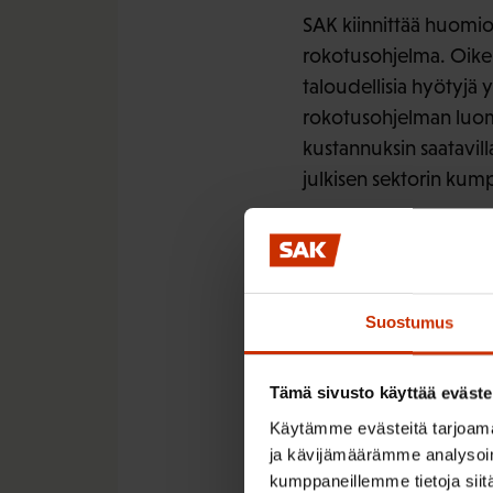
SAK kiinnittää huomio
rokotusohjelma. Oikein
taloudellisia hyötyjä y
rokotusohjelman luomi
kustannuksin saatavilla
julkisen sektorin kum
Rokottavien ammattila
mutta ei yksinään viel
sairastavuuden sekä 
rokotusohjelma, roko
Suostumus
informaatiota rokott
rokotteet, jotka monis
Tämä sivusto käyttää eväste
Suomessa saada pikaise
Käytämme evästeitä tarjoama
ja kävijämäärämme analysoim
Tervetullut muutos ro
kumppaneillemme tietoja siitä