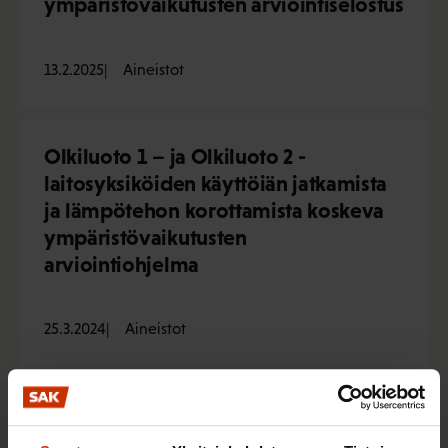
ympäristövaikutusten arviointiselostus
13.2.2025
Aineistot
Olkiluoto 1 – ja Olkiluoto 2 -
laitosyksiköiden käyttöiän jatkamista
ja lämpötehon korottamista koskeva
ympäristövaikutusten
arviointiohjelma
25.3.2024
Aineistot
SAK, Akava ja STTK: Fossiilienergian
on aika jäädä historiaan