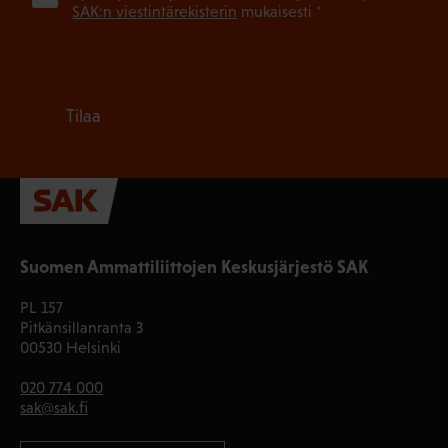
SAK:n viestintärekisterin
mukaisesti *
Tilaa
Suomen Ammattiliittojen Keskusjärjestö SAK
PL 157
Pitkänsillanranta 3
00530 Helsinki
020 774 000
sak@sak.fi