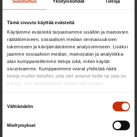
Suostumus
Yksityiskohdat
Tietoja
17.9.2023
Uutiset
Tämä sivusto käyttää evästeitä
Käytämme evästeitä tarjoamamme sisällön ja mainosten
räätälöimiseen, sosiaalisen median ominaisuuksien
SAK kannattaa hallituksen
tukemiseen ja kävijämäärämme analysoimiseen. Lisäksi
toimenpiteitä kansalaisten tukemiseksi
jaamme sosiaalisen median, mainosalan ja analytiikka-
energiakriisin keskellä
alan kumppaneillemme tietoja siitä, miten käytät
sivustoamme. Kumppanimme voivat yhdistää näitä
19.12.2022
Uutiset
tietoja muihin tietoihin, joita olet antanut heille tai joita on
kerätty, kun olet käyttänyt heidän palvelujaan.
Lausunto hallituksen esityksestä
Suostumuksen
Välttämätön
eduskunnalle sähköalan ja fossiilisten
valinta
polttoaineiden alan väliaikaisia
voittoveroja koskevaksi
Mieltymykset
lainsäädännöksi