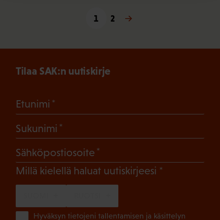
1
Seuraava »
2
Tilaa SAK:n uutiskirje
(Pakollinen)
Etunimi
(Pakollinen)
Sukunimi
(Pakollinen)
Sähköpostiosoite
(Pakollinen)
Millä kielellä haluat uutiskirjeesi
SUOMI
RUOTSI
(Pa
Hyväksyn tietojeni tallentamisen ja käsittelyn