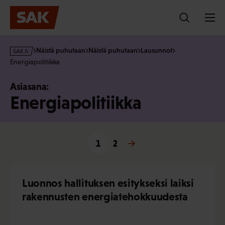
Hyppää
sisältöön
s
Näistä puhutaan
Näistä puhutaan
Lausunnot
a
Energiapolitiikka
k
·
Asiasana:
f
Energiapolitiikka
i
1
Seuraava »
2
Luonnos hallituksen esitykseksi laiksi
rakennusten energiatehokkuudesta