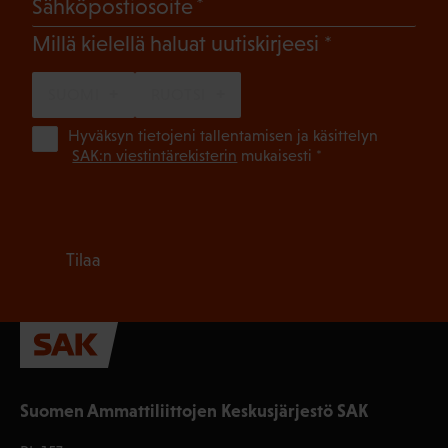
(Pakollinen)
Sähköpostiosoite
(Pakollinen)
Millä kielellä haluat uutiskirjeesi
SUOMI
RUOTSI
(Pa
Hyväksyn tietojeni tallentamisen ja käsittelyn
SAK:n viestintärekisterin
mukaisesti *
Tilaa
Suomen Ammattiliittojen Keskusjärjestö SAK