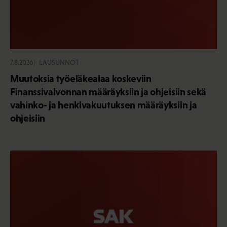
7.8.2026
LAUSUNNOT
Muutoksia työeläkealaa koskeviin
Finanssivalvonnan määräyksiin ja ohjeisiin sekä
vahinko- ja henkivakuutuksen määräyksiin ja
ohjeisiin