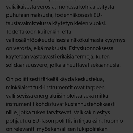
väliaikaisesta verosta, monessa kohtaa esitystä
puhutaan maksusta, todennäköisesti EU-
taustavalmistelussa käytetyn kielen vuoksi.
Todettakoon kuitenkin, että
valtiosääntöoikeudellisesta näkökulmasta kysymys
on verosta, eikä maksusta. Esitysluonnoksessa
käytetään vastaavasti erilaisia termejä, kuten
solidaarisuusvero, jotka aiheuttavat sekaannusta.
On poliittisesti tärkeää käydä keskustelua,
minkälaiset tuki-instrumentit ovat tarpeen
vallitsevissa energiakriisin oloissa sekä mitkä
instrumentit kohdistuvat kustannustehokkaasti
niille, jotka tukea tarvitsevat. Vaikkakin esitys
pohjautuu EU-tason poliittisiin linjauksiin, huomio
on relevantti myös kansallisen tukipolitiikan