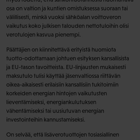
osa on valtion ja kuntien omistuksessa suoraan tai
välillisesti, minkä vuoksi sähköalan voittoveron
vaikutus koko julkisen talouden nettotuloihin olisi
verotulojen kasvua pienempi.
Päättäjien on kiinnitettävä erityistä huomiota
tuotto-odottamaan johtuen esityksen kansallisista
ja EU-tason tavoitteista. EU-linjausten mukaisesti
maksutulo tulisi käyttää jäsenvaltiossa riittävän
oikea-aikaisesti erilaisiin kansallisiin tukitoimiin
korkeiden energian hintojen vaikutusten
lieventämiseksi, energiankulutuksen
vähentämiseksi tai uusiutuvan energian
investointeihin kannustamiseksi.
On selvää, että lisäverotuottojen tosiasiallinen