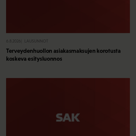
6.8.2026
LAUSUNNOT
Terveydenhuollon asiakasmaksujen korotusta
koskeva esitysluonnos