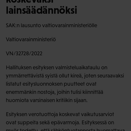
lainsäädännöksi
SAK:n lausunto valtiovarainministeriölle
Valtiovarainministeriö
VN/32728/2022
Hallituksen esityksen valmisteluaikataulu on
ymmärrettävistä syistä ollut kireä, joten seuraavaksi
listatut esitysluonnoksen puutteet ovat
enemmänkin nostoja, joihin tulisi kiinnittää
huomiota varsinaisen kritiikin sijaan.
Esityksen verotuottoja koskevat vaikutusarviot
ovat suppeita sekä epävarmoja. Esityksessä on
myös todettu, että sähköntuotannosta huomattava