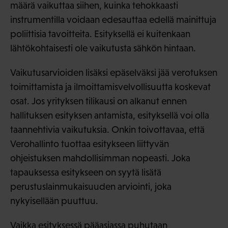
määrä vaikuttaa siihen, kuinka tehokkaasti
instrumentilla voidaan edesauttaa edellä mainittuja
poliittisia tavoitteita. Esityksellä ei kuitenkaan
lähtökohtaisesti ole vaikutusta sähkön hintaan.
Vaikutusarvioiden lisäksi epäselväksi jää verotuksen
toimittamista ja ilmoittamisvelvollisuutta koskevat
osat. Jos yrityksen tilikausi on alkanut ennen
hallituksen esityksen antamista, esityksellä voi olla
taannehtivia vaikutuksia. Onkin toivottavaa, että
Verohallinto tuottaa esitykseen liittyvän
ohjeistuksen mahdollisimman nopeasti. Joka
tapauksessa esitykseen on syytä lisätä
perustuslainmukaisuuden arviointi, joka
nykyisellään puuttuu.
Vaikka esityksessä pääasiassa puhutaan