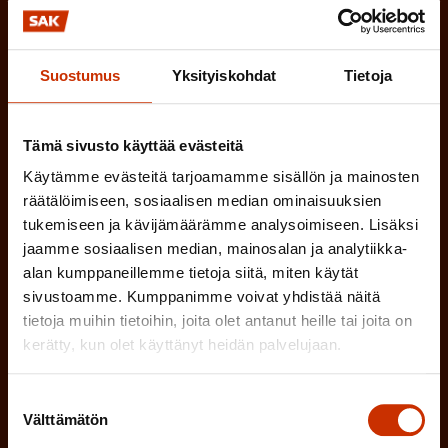
e
o
i
n
l
LUOTTAMUSMIES
n
)
Suostumus
Yksityiskohdat
Tietoja
l
e
TYÖSUOJELUVALTUUTETTU
i
n
n
Tämä sivusto käyttää evästeitä
)
TÖISSÄ AMMATTILIITOSSA
e
Käytämme evästeitä tarjoamamme sisällön ja mainosten
räätälöimiseen, sosiaalisen median ominaisuuksien
n
TYÖNANTAJAN EDUSTAJA
tukemiseen ja kävijämäärämme analysoimiseen. Lisäksi
)
jaamme sosiaalisen median, mainosalan ja analytiikka-
MUU KIINNOSTUS TYÖELÄMÄASIOIHIN
alan kumppaneillemme tietoja siitä, miten käytät
sivustoamme. Kumppanimme voivat yhdistää näitä
tietoja muihin tietoihin, joita olet antanut heille tai joita on
(
kerätty, kun olet käyttänyt heidän palvelujaan.
Millä kielellä haluat uutiskirjeesi
P
Suostumuksen
SUOMI
RUOTSI
a
Välttämätön
valinta
k