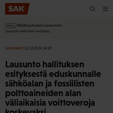
Hyppää
sisältöön
s
Näistä puhutaan
Lausunnot
a
Lausunto hallituksen esitykses…
k
·
f
12.12.2022 14:29
LAUSUNNOT
i
Lausunto hallituksen
esityksestä eduskunnalle
sähköalan ja fossiilisten
polttoaineiden alan
väliaikaisia voittoveroja
koskevaksi