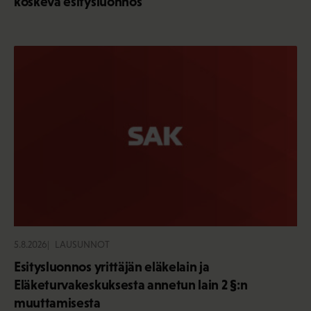
koskeva esitysluonnos
5.8.2026
LAUSUNNOT
Esitysluonnos yrittäjän eläkelain ja
Eläketurvakeskuksesta annetun lain 2 §:n
muuttamisesta