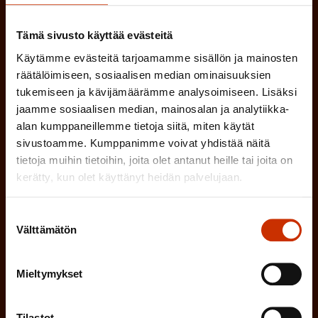
a
(
Tämä sivusto käyttää evästeitä
Sukunimi
k
P
Käytämme evästeitä tarjoamamme sisällön ja mainosten
o
räätälöimiseen, sosiaalisen median ominaisuuksien
a
l
tukemiseen ja kävijämäärämme analysoimiseen. Lisäksi
(
Sähköpostiosoite
k
jaamme sosiaalisen median, mainosalan ja analytiikka-
l
P
alan kumppaneillemme tietoja siitä, miten käytät
o
i
sivustoamme. Kumppanimme voivat yhdistää näitä
a
l
Mikä tai mitkä näistä kuvaavat sinua
n
tietoja muihin tietoihin, joita olet antanut heille tai joita on
k
l
kerätty, kun olet käyttänyt heidän palvelujaan.
parhaiten?
e
o
i
n
l
Suostumuksen
LUOTTAMUSMIES
n
)
Välttämätön
valinta
l
e
TYÖSUOJELUVALTUUTETTU
i
n
Mieltymykset
n
)
TÖISSÄ AMMATTILIITOSSA
e
Tilastot