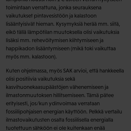
toimintaan verrattuna, jonka seurauksena
vaikutukset pintavesistöön ja kalastoon
lisääntyisivät hieman. Kysymyksiä herää mm. siitä,
eikö tällä lämpötilan muutoksella olisi vaikutuksia
lisäksi mm. rehevöitymisen kiihtymiseen ja
happikadon lisääntymiseen (mikä toki vaikuttaa
myös mm. kalastoon).
Kuten ohjelmassa, myös SAK arvioi, että hankkeella
olisi positiivia vaikutuksia sekä
kasvihuonekaasupäästöjen vähenemiseen ja
ilmastonmuutoksen hillitsemiseen. Tämä pätee
erityisesti, jos/kun ydinvoimaa verrataan
fossiilipohjaisen energian käyttöön. Pelkkä vertailu
ilmastovaikutusten osalta fossiilisella energialla
tuotettuun sähköön ei ole kuitenkaan enää