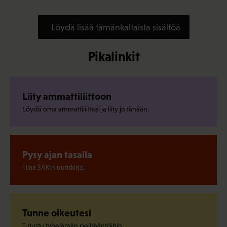
Löydä lisää tämänkaltaista sisältöä
Pikalinkit
Liity ammattiliittoon
Löydä oma ammattiliittosi ja liity jo tänään.
Pysy ajan tasalla
Tilaa SAK:n uutiskirje.
Tunne oikeutesi
Tutustu työelämän pelisääntöihin.