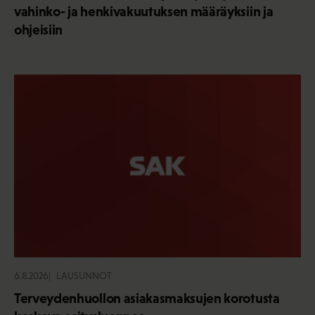
vahinko- ja henkivakuutuksen määräyksiin ja
ohjeisiin
6.8.2026
LAUSUNNOT
Terveydenhuollon asiakasmaksujen korotusta