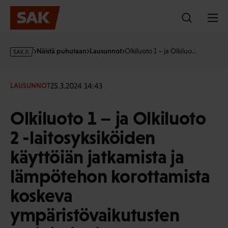
Hyppää
sisältöön
s
Näistä puhutaan
Lausunnot
Olkiluoto 1 – ja Olkiluo…
a
k
·
25.3.2024 14:43
LAUSUNNOT
f
i
Olkiluoto 1 – ja Olkiluoto
2 -laitosyksiköiden
käyttöiän jatkamista ja
lämpötehon korottamista
koskeva
ympäristövaikutusten