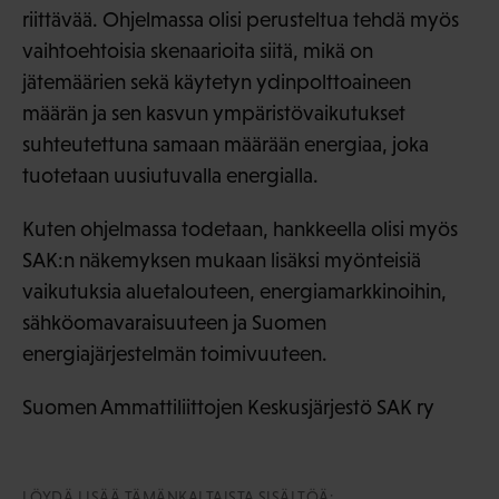
riittävää. Ohjelmassa olisi perusteltua tehdä myös
vaihtoehtoisia skenaarioita siitä, mikä on
jätemäärien sekä käytetyn ydinpolttoaineen
määrän ja sen kasvun ympäristövaikutukset
suhteutettuna samaan määrään energiaa, joka
tuotetaan uusiutuvalla energialla.
Kuten ohjelmassa todetaan, hankkeella olisi myös
SAK:n näkemyksen mukaan lisäksi myönteisiä
vaikutuksia aluetalouteen, energiamarkkinoihin,
sähköomavaraisuuteen ja Suomen
energiajärjestelmän toimivuuteen.
Suomen Ammattiliittojen Keskusjärjestö SAK ry
LÖYDÄ LISÄÄ TÄMÄNKALTAISTA SISÄLTÖÄ: