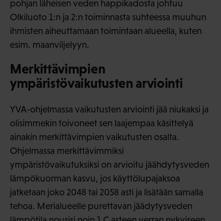
pohjan läheisen veden happikadosta johtuu
Olkiluoto 1:n ja 2:n toiminnasta suhteessa muuhun
ihmisten aiheuttamaan toimintaan alueella, kuten
esim. maanviljelyyn.
Merkittävimpien
ympäristövaikutusten arviointi
YVA-ohjelmassa vaikutusten arviointi jää niukaksi ja
olisimmekin toivoneet sen laajempaa käsittelyä
ainakin merkittävimpien vaikutusten osalta.
Ohjelmassa merkittävimmiksi
ympäristövaikutuksiksi on arvioitu jäähdytysveden
lämpökuorman kasvu, jos käyttölupajaksoa
jatketaan joko 2048 tai 2058 asti ja lisätään samalla
tehoa. Merialueelle purettavan jäädytysveden
lämpötila nousisi noin 1 C asteen verran nykyiseen