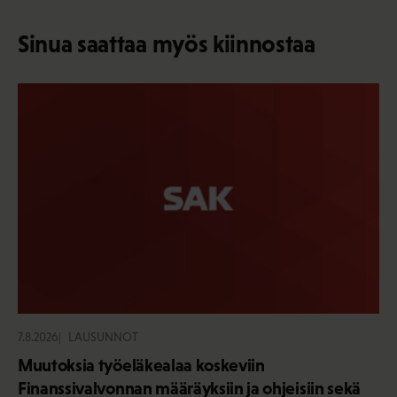
Sinua saattaa myös kiinnostaa
7.8.2026
LAUSUNNOT
Muutoksia työeläkealaa koskeviin
Finanssivalvonnan määräyksiin ja ohjeisiin sekä