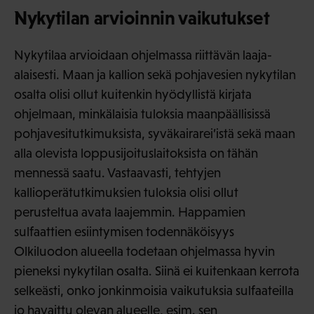
Nykytilan arvioinnin vaikutukset
Nykytilaa arvioidaan ohjelmassa riittävän laaja-
alaisesti. Maan ja kallion sekä pohjavesien nykytilan
osalta olisi ollut kuitenkin hyödyllistä kirjata
ohjelmaan, minkälaisia tuloksia maanpäällisissä
pohjavesitutkimuksista, syväkairarei’istä sekä maan
alla olevista loppusijoituslaitoksista on tähän
mennessä saatu. Vastaavasti, tehtyjen
kallioperätutkimuksien tuloksia olisi ollut
perusteltua avata laajemmin. Happamien
sulfaattien esiintymisen todennäköisyys
Olkiluodon alueella todetaan ohjelmassa hyvin
pieneksi nykytilan osalta. Siinä ei kuitenkaan kerrota
selkeästi, onko jonkinmoisia vaikutuksia sulfaateilla
jo havaittu olevan alueelle, esim. sen