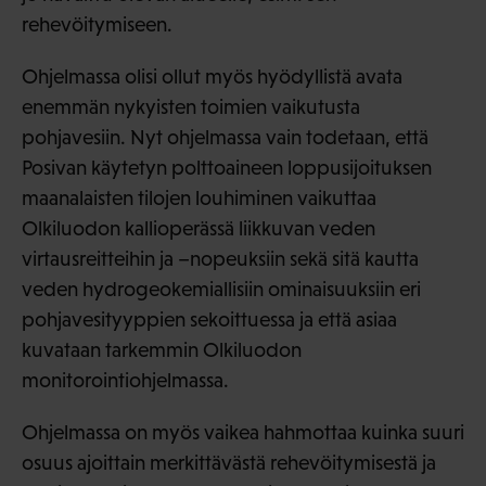
rehevöitymiseen.
Ohjelmassa olisi ollut myös hyödyllistä avata
enemmän nykyisten toimien vaikutusta
pohjavesiin. Nyt ohjelmassa vain todetaan, että
Posivan käytetyn polttoaineen loppusijoituksen
maanalaisten tilojen louhiminen vaikuttaa
Olkiluodon kallioperässä liikkuvan veden
virtausreitteihin ja –nopeuksiin sekä sitä kautta
veden hydrogeokemiallisiin ominaisuuksiin eri
pohjavesityyppien sekoittuessa ja että asiaa
kuvataan tarkemmin Olkiluodon
monitorointiohjelmassa.
Ohjelmassa on myös vaikea hahmottaa kuinka suuri
osuus ajoittain merkittävästä rehevöitymisestä ja