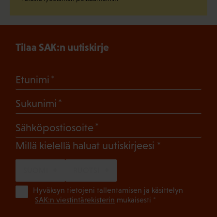
Tilaa SAK:n uutiskirje
(Pakollinen)
Etunimi
(Pakollinen)
Sukunimi
(Pakollinen)
Sähköpostiosoite
(Pakollinen)
Millä kielellä haluat uutiskirjeesi
SUOMI
RUOTSI
(Pa
Hyväksyn tietojeni tallentamisen ja käsittelyn
SAK:n viestintärekisterin
mukaisesti *