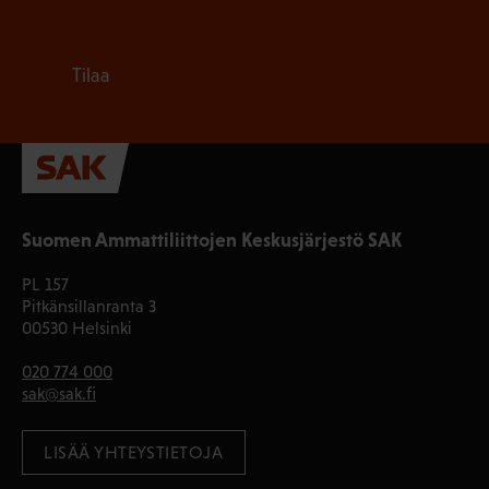
Tilaa
Suomen Ammattiliittojen Keskusjärjestö SAK
PL 157
Pitkänsillanranta 3
00530 Helsinki
020 774 000
sak@sak.fi
LISÄÄ YHTEYSTIETOJA