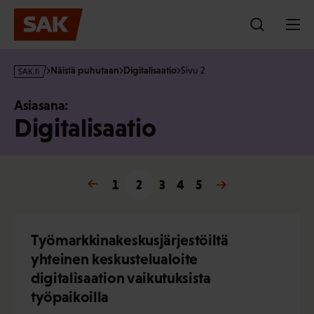
Hyppää
sisältöön
s
Näistä puhutaan
Digitalisaatio
Sivu 2
a
k
Asiasana:
·
Digitalisaatio
f
i
« Edellinen
1
2
3
4
Seuraava »
5
Työmarkkinakeskusjärjestöiltä
yhteinen keskustelualoite
digitalisaation vaikutuksista
työpaikoilla