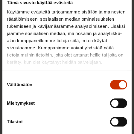
Tämä sivusto käyttää evästeitä
30.4.2021
Aineistot
Käytämme evästeitä tarjoamamme sisällön ja mainosten
räätälöimiseen, sosiaalisen median ominaisuuksien
tukemiseen ja kävijämäärämme analysoimiseen. Lisäksi
jaamme sosiaalisen median, mainosalan ja analytiikka-
SAK:n työolobarometri: Teknologia
alan kumppaneillemme tietoja siitä, miten käytät
kuormittaa ruuhkavuosilaisia
sivustoamme. Kumppanimme voivat yhdistää näitä
tietoja muihin tietoihin, joita olet antanut heille tai joita on
26.2.2021
Uutiset
kerätty, kun olet käyttänyt heidän palvelujaan.
Suostumuksen
Komissiolta toimia
Välttämätön
valinta
alustatyöntekijöiden aseman
parantamiseksi
Mieltymykset
25.2.2021
Blogikirjoitukset
Tilastot