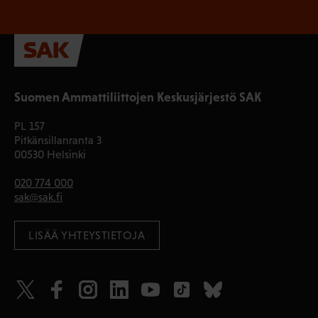
Suomen Ammattiliittojen Keskusjärjestö SAK
PL 157
Pitkänsillanranta 3
00530 Helsinki
020 774 000
sak@sak.fi
LISÄÄ YHTEYSTIETOJA