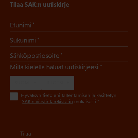
Tilaa SAK:n uutiskirje
(Pakollinen)
Etunimi
(Pakollinen)
Sukunimi
(Pakollinen)
Sähköpostiosoite
(Pakollinen)
Millä kielellä haluat uutiskirjeesi
SUOMI
RUOTSI
(Pa
Hyväksyn tietojeni tallentamisen ja käsittelyn
SAK:n viestintärekisterin
mukaisesti *
Tilaa