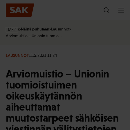
Hyppää
sisältöön
s
Näistä puhutaan
Lausunnot
a
Arviomuistio – Unionin tuomioi…
k
·
f
11.5.2021 11:24
LAUSUNNOT
i
Arviomuistio – Unionin
tuomioistuimen
oikeuskäytännön
aiheuttamat
muutostarpeet sähköisen
viestinnän välitystietojen