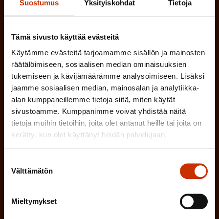
Suostumus
Yksityiskohdat
Tietoja
(
Etunimi
P
a
Tämä sivusto käyttää evästeitä
(
Sukunimi
Käytämme evästeitä tarjoamamme sisällön ja mainosten
k
räätälöimiseen, sosiaalisen median ominaisuuksien
P
o
tukemiseen ja kävijämäärämme analysoimiseen. Lisäksi
a
l
jaamme sosiaalisen median, mainosalan ja analytiikka-
(
Sähköpostiosoite
k
alan kumppaneillemme tietoja siitä, miten käytät
l
P
sivustoamme. Kumppanimme voivat yhdistää näitä
o
i
tietoja muihin tietoihin, joita olet antanut heille tai joita on
a
l
Mikä tai mitkä näistä kuvaavat sinua
n
kerätty, kun olet käyttänyt heidän palvelujaan.
k
l
parhaiten?
e
o
i
Suostumuksen
n
Välttämätön
l
valinta
LUOTTAMUSMIES
n
)
l
e
TYÖSUOJELUVALTUUTETTU
Mieltymykset
i
n