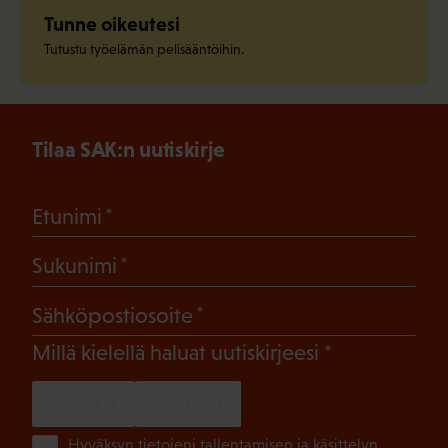
Tunne oikeutesi
Tutustu työelämän pelisääntöihin.
Tilaa SAK:n uutiskirje
(Pakollinen)
Etunimi
(Pakollinen)
Sukunimi
(Pakollinen)
Sähköpostiosoite
(Pakollinen)
Millä kielellä haluat uutiskirjeesi
SUOMI
RUOTSI
(Pa
Hyväksyn tietojeni tallentamisen ja käsittelyn