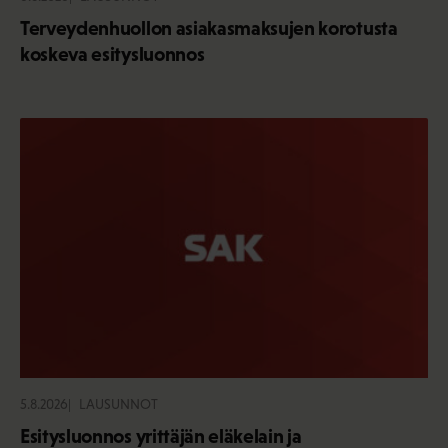
Terveydenhuollon asiakasmaksujen korotusta
koskeva esitysluonnos
5.8.2026
LAUSUNNOT
Esitysluonnos yrittäjän eläkelain ja