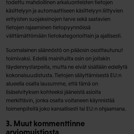
todettu mahdollinen arkaluonteisten tietojen
käsittelyyn ja automaattiseen käsittelyyn liittyvien
erityisten suojakeinojen tarve sekä saatavien
tietojen rajaaminen tietopyynnöissä
välttämättömään tietokategorioittain ja ajallisesti.
Suomalainen säännöstö on pääosin osoittautunut
toimivaksi. Edellä mainituilta osin on joitakin
täydennystarpeita, mutta ne eivät sisällään edellytä
kokonaisuudistusta. Tietojen säilyttämisestä EU:n
alueella osalta lausumme, että tämä on
lisäselvityksen kohteeksi jääneistä asioita
merkittävin, jonka osalta voitaneen käynnistää
toimenpiteitä joko kansallisesti tai EU:n ohjaamana.
3. Muut kommenttinne
arviomuistiosta