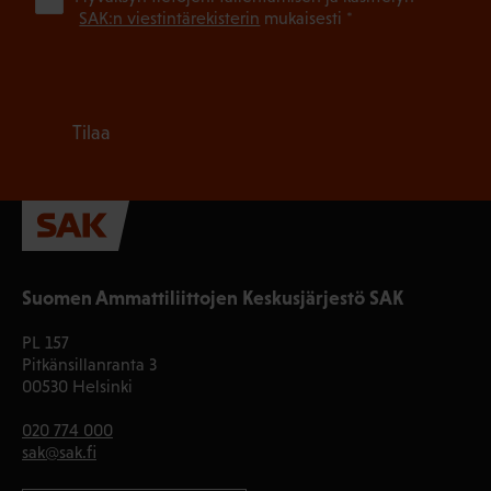
SAK:n viestintärekisterin
mukaisesti *
Tilaa
Suomen Ammattiliittojen Keskusjärjestö SAK
PL 157
Pitkänsillanranta 3
00530 Helsinki
020 774 000
sak@sak.fi