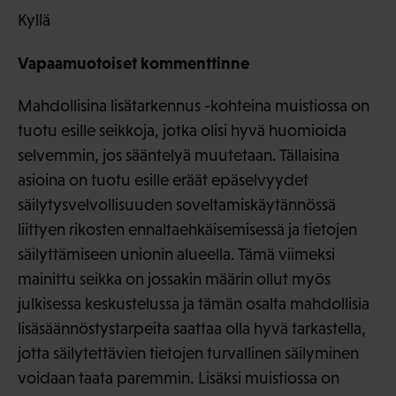
Kyllä
Vapaamuotoiset kommenttinne
Mahdollisina lisätarkennus -kohteina muistiossa on
tuotu esille seikkoja, jotka olisi hyvä huomioida
selvemmin, jos sääntelyä muutetaan. Tällaisina
asioina on tuotu esille eräät epäselvyydet
säilytysvelvollisuuden soveltamiskäytännössä
liittyen rikosten ennaltaehkäisemisessä ja tietojen
säilyttämiseen unionin alueella. Tämä viimeksi
mainittu seikka on jossakin määrin ollut myös
julkisessa keskustelussa ja tämän osalta mahdollisia
lisäsäännöstystarpeita saattaa olla hyvä tarkastella,
jotta säilytettävien tietojen turvallinen säilyminen
voidaan taata paremmin. Lisäksi muistiossa on