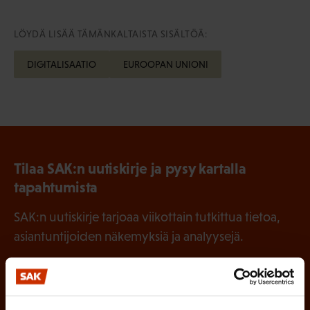
LÖYDÄ LISÄÄ TÄMÄNKALTAISTA SISÄLTÖÄ:
DIGITALISAATIO
EUROOPAN UNIONI
Tilaa SAK:n uutiskirje ja pysy kartalla
tapahtumista
SAK:n uutiskirje tarjoaa viikottain tutkittua tietoa,
asiantuntijoiden näkemyksiä ja analyysejä.