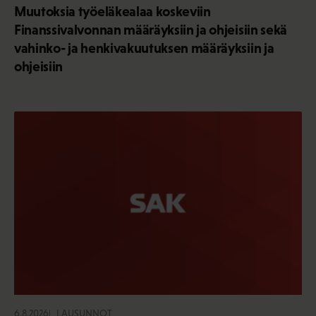
Muutoksia työeläkealaa koskeviin
Finanssivalvonnan määräyksiin ja ohjeisiin sekä
vahinko- ja henkivakuutuksen määräyksiin ja
ohjeisiin
6.8.2026
LAUSUNNOT