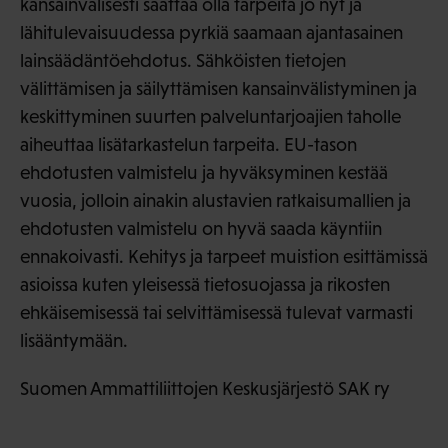
kansainvälisesti saattaa olla tarpeita jo nyt ja
lähitulevaisuudessa pyrkiä saamaan ajantasainen
lainsäädäntöehdotus. Sähköisten tietojen
välittämisen ja säilyttämisen kansainvälistyminen ja
keskittyminen suurten palveluntarjoajien taholle
aiheuttaa lisätarkastelun tarpeita. EU-tason
ehdotusten valmistelu ja hyväksyminen kestää
vuosia, jolloin ainakin alustavien ratkaisumallien ja
ehdotusten valmistelu on hyvä saada käyntiin
ennakoivasti. Kehitys ja tarpeet muistion esittämissä
asioissa kuten yleisessä tietosuojassa ja rikosten
ehkäisemisessä tai selvittämisessä tulevat varmasti
lisääntymään.
Suomen Ammattiliittojen Keskusjärjestö SAK ry