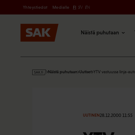
Secondary
Hyppää
Yhteystiedot
Medialle
FI
SV
EN
sisältöön
Päävalikk
Näistä puhutaan
s
Näistä puhutaan
Uutiset
YTV vastuussa linja-aut
a
k
·
f
i
28.12.2000 11:55
UUTINEN