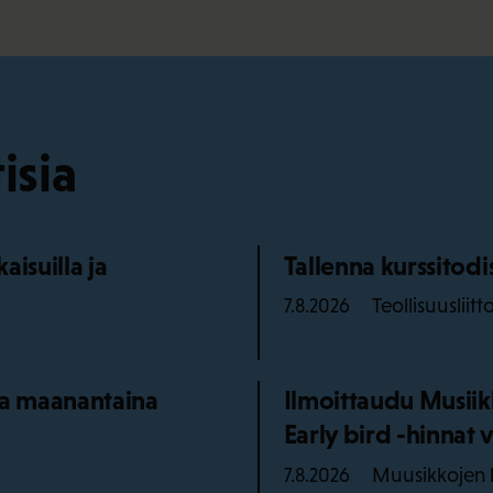
isia
isuilla ja
Tallenna kurssitod
Teollisuusliitt
7.8.2026
aa maanantaina
Ilmoittaudu Musiik
Early bird -hinnat v
Muusikkojen l
7.8.2026