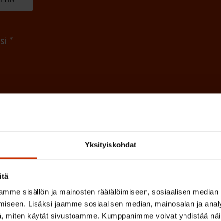
e
n
(
si
)
P
a
k
o
(
en ja käsittelyn
SAK:n viestintärekisterin
mukaisesti *
P
l
a
l
Yksityiskohdat
k
i
o
n
l
itä
e
l
mme sisällön ja mainosten räätälöimiseen, sosiaalisen median
i
n
iseen. Lisäksi jaamme sosiaalisen median, mainosalan ja analy
n
, miten käytät sivustoamme. Kumppanimme voivat yhdistää näitä t
)