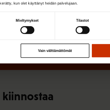
e
n kerätty, kun olet käyttänyt heidän palvelujaan.
n
)
Mieltymykset
Tilastot
Vain välttämättömät
 kiinnostaa