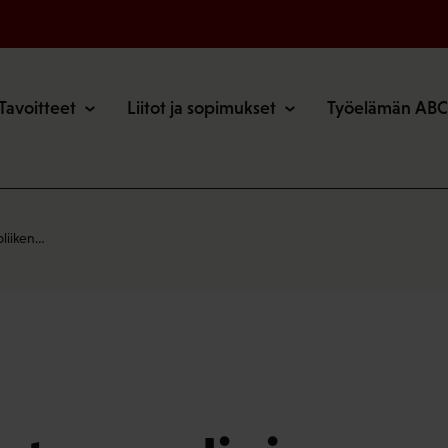
o
Tavoitteet
Liitot ja sopimukset
Työelämän ABC
oliiken…