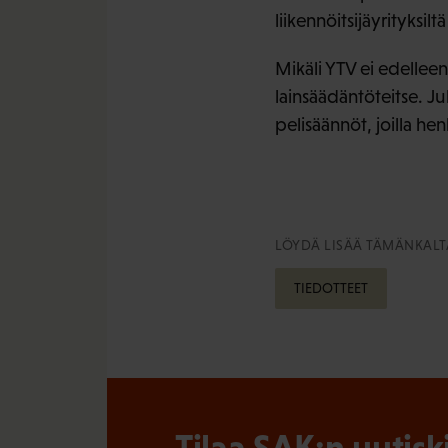
liikennöitsijäyrityksil
Mikäli YTV ei edelleen
lainsäädäntöteitse. Ju
pelisäännöt, joilla he
LÖYDÄ LISÄÄ TÄMÄNKALTA
TIEDOTTEET
Tilaa SAK:n uutisk