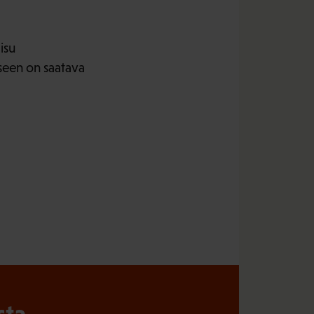
isu
iseen on saatava
sta