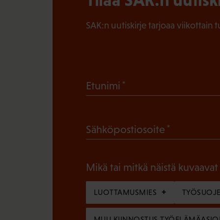
SAK:n uutiskirje tarjoaa viikottain 
(
Etunimi
P
a
(
Sähköpostiosoite
k
P
o
a
l
Mikä tai mitkä näistä kuvaavat
k
l
o
LUOTTAMUSMIES
TYÖSUOJE
i
l
n
MUU KIINNOSTUS TYÖELÄMÄASIO