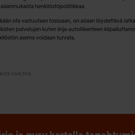
tä asianmukaista henkilöstöpolitiikkaa.
kään ota vastuutaan tosissaan, on asiaan löydettävä ratka
lkisten palvelujen kuten linja-autoliikenteen kilpailuttam
nkilöstön asema voidaan turvata.
ISTA SISÄLTÖÄ:
irje ja pysy kartalla tapahtumi