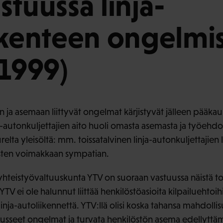
stuussa linja-
ikenteen ongelmi
.1999)
 ja asemaan liittyvät ongelmat kärjistyvät jälleen pääka
a-autonkuljettajien aito huoli omasta asemasta ja työehdoi
ta yleisöltä: mm. toissatalvinen linja-autonkuljettajien 
sten voimakkaan sympatian.
eistyövaltuuskunta YTV on suoraan vastuussa näistä toi
YTV ei ole halunnut liittää henkilöstöasioita kilpailuehtoih
a-autoliikennettä. YTV:llä olisi koska tahansa mahdollisu
nousseet ongelmat ja turvata henkilöstön asema edellyttäm