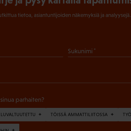
tutkittua tietoa, asiantuntijoiden näkemyksiä ja analyysejä.
(
Sukunimi
P
a
k
o
l
 sinua parhaiten?
l
LUVALTUUTETTU
TÖISSÄ AMMATTILIITOSSA
TY
i
n
IHIN