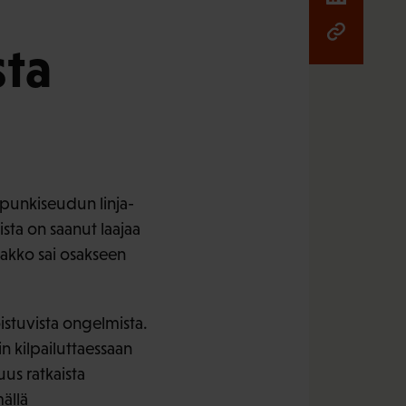
sta
upunkiseudun linja-
sta on saanut laajaa
lakko sai osakseen
stuvista ongelmista.
in kilpailuttaessaan
us ratkaista
ällä