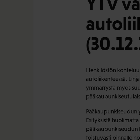
YTV va
autoli
(30.12
Henkilöstön kohteluun
autoliikenteessä. Linj
ymmärrystä myös suurel
pääkaupunkiseutulai
Pääkaupunkiseudun yht
Esityksistä huolimatta 
pääkaupunkiseudun linj
toistuvasti pinnalle 