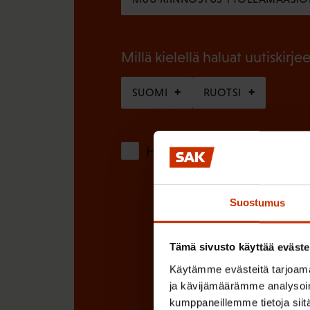
l
e
i
n
n
Millä kielellä haluat uutiskirjee
)
e
SUOMI
RUOTSI
n
)
Hyväksyn tietojeni tallentamis
Suostumus
Tämä sivusto käyttää eväste
Käytämme evästeitä tarjoama
ja kävijämäärämme analysoim
kumppaneillemme tietoja siitä