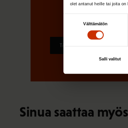
olet antanut heille tai joita o
Suostumuksen
Välttämätön
valinta
Tilaa
Salli valitut
Sinua saattaa myös