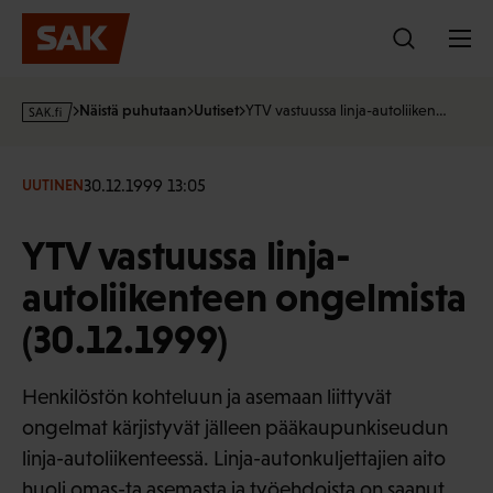
Hyppää
sisältöön
s
Näistä puhutaan
Uutiset
YTV vastuussa linja-autoliiken…
a
k
·
30.12.1999 13:05
UUTINEN
f
i
YTV vastuussa linja-
autoliikenteen ongelmista
(30.12.1999)
Henkilöstön kohteluun ja asemaan liittyvät
ongelmat kärjistyvät jälleen pääkaupunkiseudun
linja-autoliikenteessä. Linja-autonkuljettajien aito
huoli omas-ta asemasta ja työehdoista on saanut