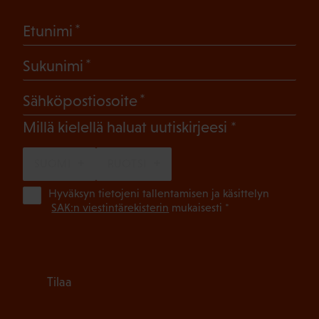
(Pakollinen)
Etunimi
(Pakollinen)
Sukunimi
(Pakollinen)
Sähköpostiosoite
(Pakollinen)
Millä kielellä haluat uutiskirjeesi
SUOMI
RUOTSI
(Pa
Hyväksyn tietojeni tallentamisen ja käsittelyn
SAK:n viestintärekisterin
mukaisesti *
Tilaa