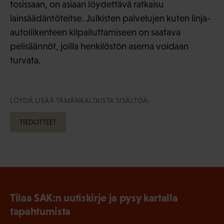
tosissaan, on asiaan löydettävä ratkaisu
lainsäädäntöteitse. Julkisten palvelujen kuten linja-
autoliikenteen kilpailuttamiseen on saatava
pelisäännöt, joilla henkilöstön asema voidaan
turvata.
LÖYDÄ LISÄÄ TÄMÄNKALTAISTA SISÄLTÖÄ:
TIEDOTTEET
Tilaa SAK:n uutiskirje ja pysy kartalla
tapahtumista