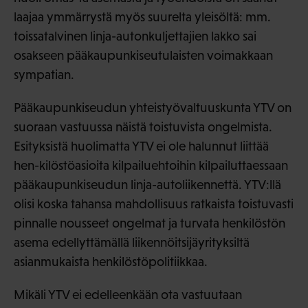
laajaa ymmärrystä myös suurelta yleisöltä: mm.
toissatalvinen linja-autonkuljettajien lakko sai
osakseen pääkaupunkiseutulaisten voimakkaan
sympatian.
Pääkaupunkiseudun yhteistyövaltuuskunta YTV on
suoraan vastuussa näistä toistuvista ongelmista.
Esityksistä huolimatta YTV ei ole halunnut liittää
hen-kilöstöasioita kilpailuehtoihin kilpailuttaessaan
pääkaupunkiseudun linja-autoliikennettä. YTV:llä
olisi koska tahansa mahdollisuus ratkaista toistuvasti
pinnalle nousseet ongelmat ja turvata henkilöstön
asema edellyttämällä liikennöitsijäyrityksiltä
asianmukaista henkilöstöpolitiikkaa.
Mikäli YTV ei edelleenkään ota vastuutaan