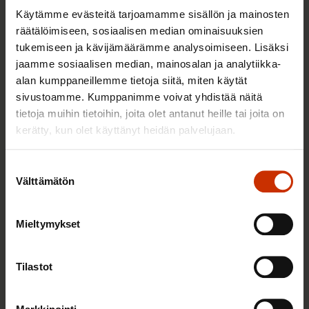
Käytämme evästeitä tarjoamamme sisällön ja mainosten
räätälöimiseen, sosiaalisen median ominaisuuksien
tukemiseen ja kävijämäärämme analysoimiseen. Lisäksi
jaamme sosiaalisen median, mainosalan ja analytiikka-
alan kumppaneillemme tietoja siitä, miten käytät
3.6.2026 13:34
sivustoamme. Kumppanimme voivat yhdistää näitä
tietoja muihin tietoihin, joita olet antanut heille tai joita on
Mikä muuttui määräaikaisissa työsuhteissa? Lue
kerätty, kun olet käyttänyt heidän palvelujaan.
juristin vastaukset!
Suostumuksen
Välttämätön
valinta
TASA-ARVO JA YHDENVERTAISUUS
Mieltymykset
Tilastot