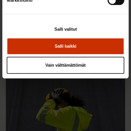
Markkinointi
14.5.2026 8:55
Salli valitut
Hallitus heikentää jälleen työntekijöiden
työsuhdeturvaa ja työelämän tasa-arvoa
Salli kaikki
Vain välttämättömät
TASA-ARVO JA YHDENVERTAISUUS