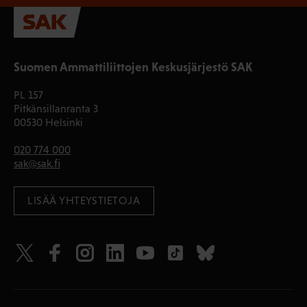
Suomen Ammattiliittojen Keskusjärjestö SAK
PL 157
Pitkänsillanranta 3
00530 Helsinki
020 774 000
sak@sak.fi
LISÄÄ YHTEYSTIETOJA