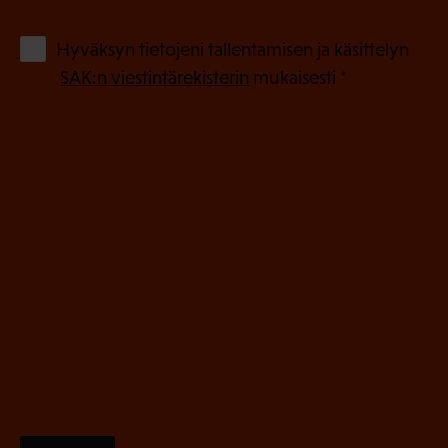
k
o
(
Hyväksyn tietojeni tallentamisen ja käsittelyn
P
l
SAK:n viestintärekisterin
mukaisesti *
a
l
k
i
o
n
l
e
l
i
n
n
)
e
n
)