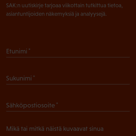
SAK:n uutiskirje tarjoaa viikottain tutkittua tietoa,
asiantuntijoiden näkemyksiä ja analyysejä.
(
Etunimi
P
a
(
Sukunimi
k
P
o
a
l
(
Sähköpostiosoite
k
l
P
o
i
a
l
Mikä tai mitkä näistä kuvaavat sinua
n
k