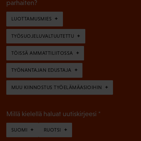
l
parhaiten?
e
o
i
n
l
LUOTTAMUSMIES
n
)
l
e
TYÖSUOJELUVALTUUTETTU
i
n
n
)
TÖISSÄ AMMATTILIITOSSA
e
n
TYÖNANTAJAN EDUSTAJA
)
MUU KIINNOSTUS TYÖELÄMÄASIOIHIN
(
Millä kielellä haluat uutiskirjeesi
P
SUOMI
RUOTSI
a