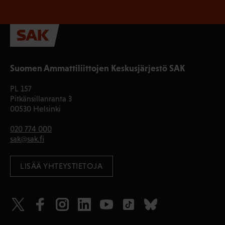
Suomen Ammattiliittojen Keskusjärjestö SAK
PL 157
Pitkänsillanranta 3
00530 Helsinki
020 774 000
sak@sak.fi
LISÄÄ YHTEYSTIETOJA