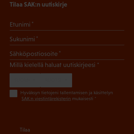
Tilaa SAK:n uutiskirje
(Pakollinen)
Etunimi
(Pakollinen)
Sukunimi
(Pakollinen)
Sähköpostiosoite
(Pakollinen)
Millä kielellä haluat uutiskirjeesi
SUOMI
RUOTSI
(Pa
Hyväksyn tietojeni tallentamisen ja käsittelyn
SAK:n viestintärekisterin
mukaisesti *
Tilaa