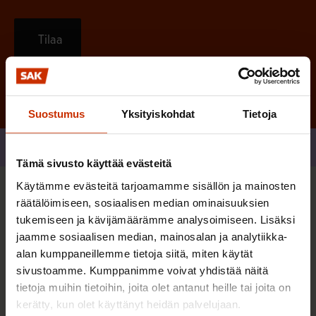
Tilaa
Suostumus
Yksityiskohdat
Tietoja
Jaa
Tämä sivusto käyttää evästeitä
Käytämme evästeitä tarjoamamme sisällön ja mainosten
Sinua saattaa myös kiinnostaa
räätälöimiseen, sosiaalisen median ominaisuuksien
tukemiseen ja kävijämäärämme analysoimiseen. Lisäksi
jaamme sosiaalisen median, mainosalan ja analytiikka-
TASA-ARVO JA YHDENVERTAISUUS
alan kumppaneillemme tietoja siitä, miten käytät
sivustoamme. Kumppanimme voivat yhdistää näitä
tietoja muihin tietoihin, joita olet antanut heille tai joita on
kerätty, kun olet käyttänyt heidän palvelujaan.