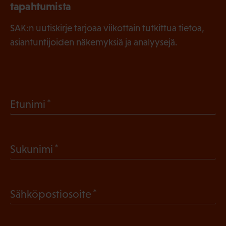
tapahtumista
SAK:n uutiskirje tarjoaa viikottain tutkittua tietoa,
asiantuntijoiden näkemyksiä ja analyysejä.
(
Etunimi
P
a
(
Sukunimi
k
P
o
a
l
(
Sähköpostiosoite
k
l
P
o
i
a