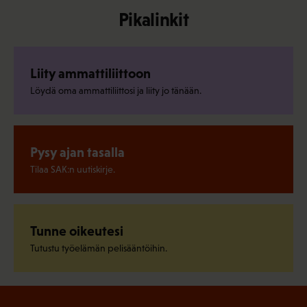
Pikalinkit
Liity ammattiliittoon
Löydä oma ammattiliittosi ja liity jo tänään.
Pysy ajan tasalla
Tilaa SAK:n uutiskirje.
Tunne oikeutesi
Tutustu työelämän pelisääntöihin.