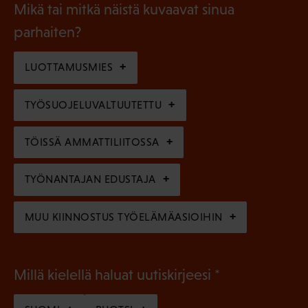
l
Mikä tai mitkä näistä kuvaavat sinua
n
k
l
parhaiten?
e
o
i
n
l
LUOTTAMUSMIES
n
)
l
e
TYÖSUOJELUVALTUUTETTU
i
n
n
)
TÖISSÄ AMMATTILIITOSSA
e
n
TYÖNANTAJAN EDUSTAJA
)
MUU KIINNOSTUS TYÖELÄMÄASIOIHIN
(
Millä kielellä haluat uutiskirjeesi
P