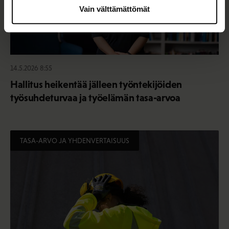
Vain välttämättömät
14.5.2026 8:55
Hallitus heikentää jälleen työntekijöiden
työsuhdeturvaa ja työelämän tasa-arvoa
TASA-ARVO JA YHDENVERTAISUUS