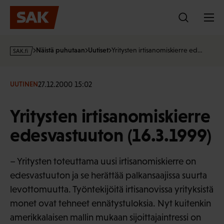
Hyppää
sisältöön
s
Näistä puhutaan
Uutiset
Yritysten irtisanomiskierre ed…
a
k
·
27.12.2000 15:02
UUTINEN
f
i
Yritysten irtisanomiskierre
edesvastuuton (16.3.1999)
– Yritysten toteuttama uusi irtisanomiskierre on
edesvastuuton ja se herättää palkansaajissa suurta
levottomuutta. Työntekijöitä irtisanovissa yrityksistä
monet ovat tehneet ennätystuloksia. Nyt kuitenkin
amerikkalaisen mallin mukaan sijoittajaintressi on