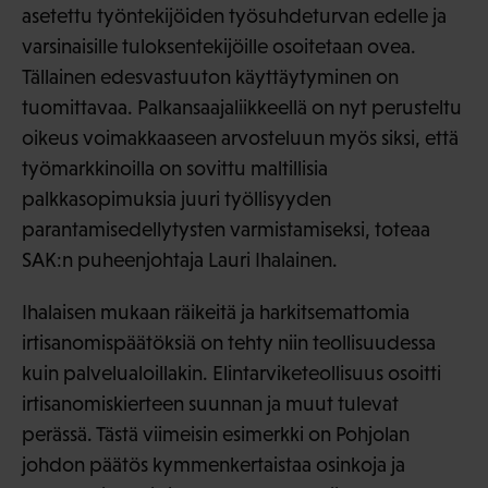
asetettu työntekijöiden työsuhdeturvan edelle ja
varsinaisille tuloksentekijöille osoitetaan ovea.
Tällainen edesvastuuton käyttäytyminen on
tuomittavaa. Palkansaajaliikkeellä on nyt perusteltu
oikeus voimakkaaseen arvosteluun myös siksi, että
työmarkkinoilla on sovittu maltillisia
palkkasopimuksia juuri työllisyyden
parantamisedellytysten varmistamiseksi, toteaa
SAK:n puheenjohtaja Lauri Ihalainen.
Ihalaisen mukaan räikeitä ja harkitsemattomia
irtisanomispäätöksiä on tehty niin teollisuudessa
kuin palvelualoillakin. Elintarviketeollisuus osoitti
irtisanomiskierteen suunnan ja muut tulevat
perässä. Tästä viimeisin esimerkki on Pohjolan
johdon päätös kymmenkertaistaa osinkoja ja