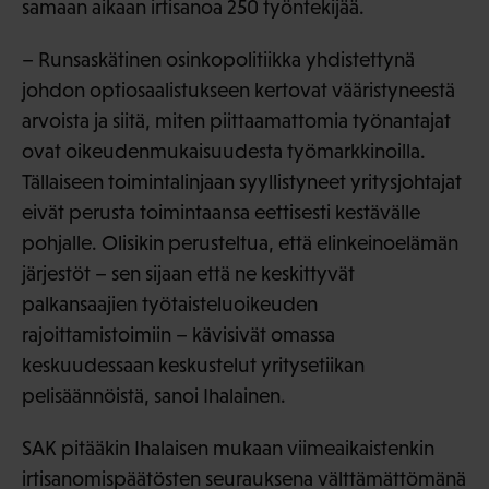
samaan aikaan irtisanoa 250 työntekijää.
– Runsaskätinen osinkopolitiikka yhdistettynä
johdon optiosaalistukseen kertovat vääristyneestä
arvoista ja siitä, miten piittaamattomia työnantajat
ovat oikeudenmukaisuudesta työmarkkinoilla.
Tällaiseen toimintalinjaan syyllistyneet yritysjohtajat
eivät perusta toimintaansa eettisesti kestävälle
pohjalle. Olisikin perusteltua, että elinkeinoelämän
järjestöt – sen sijaan että ne keskittyvät
palkansaajien työtaisteluoikeuden
rajoittamistoimiin – kävisivät omassa
keskuudessaan keskustelut yritysetiikan
pelisäännöistä, sanoi Ihalainen.
SAK pitääkin Ihalaisen mukaan viimeaikaistenkin
irtisanomispäätösten seurauksena välttämättömänä