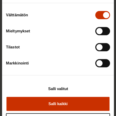
Suostumuksen
Välttämätön
valinta
Mieltymykset
3.6.2026 13:34
Tilastot
Mikä muuttui määräaikaisissa työsuhteissa? Lue
juristin vastaukset!
Markkinointi
TASA-ARVO JA YHDENVERTAISUUS
Salli valitut
Salli kaikki