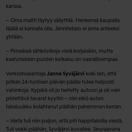
kanssa.
– Oma maltti täytyy säilyttää. Henkensä kaupalla
täällä ei kannata olla. Jännitetaso ei anna anteeksi
yhtään.
– Pimeässä sähkövikoja vielä korjaisikin, mutta
kaatuneiden puiden katkaisu on vaarallisempaa.
Janne Syväjärvi
Verkostoasentaja
koki sen, että
pitkän 14-tuntisen päivän päälle tulee helposti
vahinkoja. Kypärä oli jo heitetty autoon ja oli vain
pistettävä tavarat kyytiin – niin eikö auton
takaluukku kolahtanut päähän pahemman kerran.
– Verta tuli niin paljon, että piti happitaksilla viedä.
Tuli vekki päähän, Syväjärvi kuvailee. Seuraavana