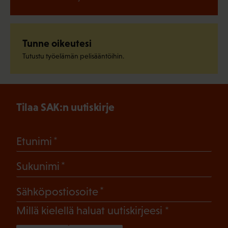
Tunne oikeutesi
Tutustu työelämän pelisääntöihin.
Tilaa SAK:n uutiskirje
(Pakollinen)
Etunimi
(Pakollinen)
Sukunimi
(Pakollinen)
Sähköpostiosoite
(Pakollinen)
Millä kielellä haluat uutiskirjeesi