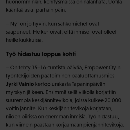
huonomminkin, kehitysmaissa on nälänhätä, Uotila
kääntää asiat parhain päin.
– Nyt on jo hyvin, kun sähkömiehet ovat
saapuneet. He kertoivat, että ihmiset ovat olleet
heille kiukkuisia.
Työ hidastuu loppua kohti
– On tehty 15–16-tuntista päivää, Empower Oy:n
työntekijöiden päätoiminen pääluottamusmies
Jyrki Vainio
kertoo urakasta Tapaninpäivän
myrskyn jälkeen. Ensimmäisellä viikolla korjattiin
suurempia keskijännitevikoja, joissa kulkee 20 000
voltin jännite. Kun keskijännitevikoja korjataan,
niiden piirissä on enemmän ihmisiä. Työ hidastuu,
kun viimein päästään korjaamaan pienjännitevikoja.