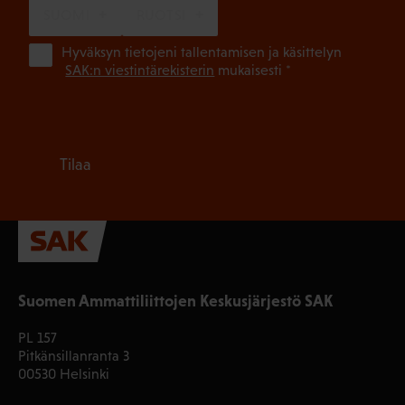
SUOMI
RUOTSI
(Pa
Hyväksyn tietojeni tallentamisen ja käsittelyn
SAK:n viestintärekisterin
mukaisesti *
Tilaa
Suomen Ammattiliittojen Keskusjärjestö SAK
PL 157
Pitkänsillanranta 3
00530 Helsinki