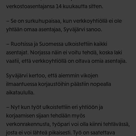
verkostoasentajansa 14 kuukautta sitten.
– Se on surkuhupaisaa, kun verkkoyhtiöllä ei ole
yhtään omaa asentajaa, Syväjärvi sanoo.
– Ruotsissa ja Suomessa ulkoistettiin kaikki
asentajat. Norjassa näin ei voitu tehdä, koska laki
vaatii, että verkkoyhtiöllä on oltava omia asentajia.
Syväjärvi kertoo, että aiemmin vikojen
ilmaantuessa korjaustöihin päästiin nopealla
aikataululla.
– Nyt kun työt ulkoistettiin eri yhtiöön ja
korjaamisen sijaan tehdään myös
verkonrakennusta, työpari voi olla kiinni tehtävässä,
josta ei voi lähteä pikaisesti. Työ on saatettava