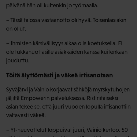
päivänä hän oli kuitenkin jo työmaalla.
– Tässä talossa vastaanotto oli hyvä. Toisenlaisiakin
on ollut.
– Ihmisten kärsivällisyys alkaa olla koetuksella. Ei
ole tukkanuottasille asiakkaiden kanssa kuitenkaan
jouduttu.
Töitä älyttömästi ja väkeä irtisanotaan
Syväjärvi ja Vainio korjaavat sähköjä myrskytuhojen
jäljiltä Empowerin palveluksessa. Ristiriitaiseksi
asian tekee se, että juuri vuoden lopulla irtisanottiin
valtavasti väkeä.
– Yt-neuvottelut loppuivat juuri, Vainio kertoo. 50