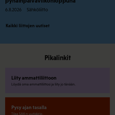
pyhäinpäiväviikonloppuna
Sähköliitto
6.8.2026
Kaikki liittojen uutiset
Pikalinkit
Liity ammattiliittoon
Löydä oma ammattiliittosi ja liity jo tänään.
Pysy ajan tasalla
Tilaa SAK:n uutiskirje.