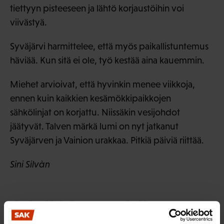
tiettyyn pisteeseen ja lähtö korjaustöihin voi
viivästyä.
Syväjärvi harmittelee, että myös paikallistuntemus
häviää. Kun sitä ei ole, työ kestää aina kauemmin.
Miehet arvioivat, että hyvinkin menee viikkoja,
ennen kuin kaikkien kesämökkipaikkojen
sähkölinjat on korjattu. Niissäkin vesijohdot
jäätyvät. Talven märkä lumi on nyt jatkanut
Syväjärven ja Vainion urakkaa. Pitkiä päiviä riittää.
Sini Silvàn
LÖYDÄ LISÄÄ TÄMÄNKALTAISTA SISÄLTÖÄ: