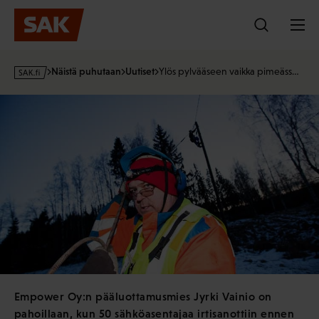
Hyppää
sisältöön
s
Näistä puhutaan
Uutiset
Ylös pylvääseen vaikka pimeäss…
a
k
·
f
i
Empower Oy:n pääluottamusmies Jyrki Vainio on
pahoillaan, kun 50 sähköasentajaa irtisanottiin ennen