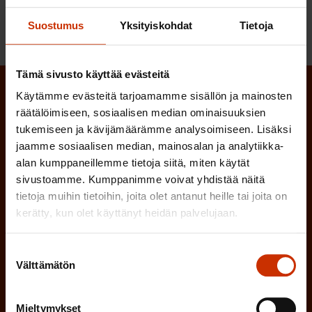
LUOTTAMUSHENKILÖT
Suostumus
Yksityiskohdat
Tietoja
Tämä sivusto käyttää evästeitä
Käytämme evästeitä tarjoamamme sisällön ja mainosten
Tilaa SAK:n uutiskirje ja pysy kartalla
räätälöimiseen, sosiaalisen median ominaisuuksien
tapahtumista
tukemiseen ja kävijämäärämme analysoimiseen. Lisäksi
jaamme sosiaalisen median, mainosalan ja analytiikka-
SAK:n uutiskirje tarjoaa viikottain tutkittua tietoa,
alan kumppaneillemme tietoja siitä, miten käytät
asiantuntijoiden näkemyksiä ja analyysejä.
sivustoamme. Kumppanimme voivat yhdistää näitä
tietoja muihin tietoihin, joita olet antanut heille tai joita on
kerätty, kun olet käyttänyt heidän palvelujaan.
Suostumuksen
(
Etunimi
Välttämätön
valinta
P
a
Mieltymykset