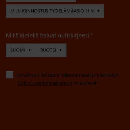
)
MUU KIINNOSTUS TYÖELÄMÄASIOIHIN
(
Millä kielellä haluat uutiskirjeesi
P
SUOMI
RUOTSI
a
k
o
(
Hyväksyn tietojeni tallentamisen ja käsittelyn
P
l
SAK:n viestintärekisterin
mukaisesti *
a
l
k
i
o
n
l
e
l
i