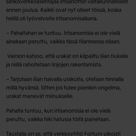
sähköverkkoasentajaa irtisanottiin valtakunnallisesti
ennen joulua. Kaikki ovat nyt olleet töissä, koska
heillä oli työvelvoite irtisanomisaikana.
– Pahaltahan se tuntuu. Irtisanomisia ei ole vielä
ainakaan peruttu, vaikka tässä tilanteessa ollaan.
Vainion katsoo, että urakat on kilpailtu liian tiukalle
ja niillä rahoitetaan linjojen rakentamista.
– Tarjotaan liian halvalla urakoita, otetaan hinnalla
millä hyvänsä. Sitten jos tulee pienikin ongelma,
urakat menevät miinukselle.
Pahalta tuntuu, kun irtisanomisia ei ole vielä
peruttu, vaikka hiki hatussa töitä painetaan.
Taustalla on se, että verkkoyhtiö Fortum ulkoisti