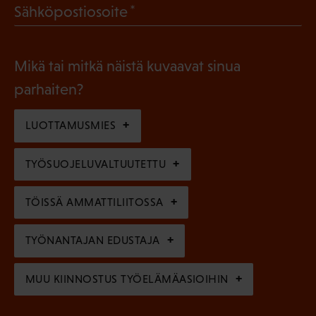
(
Sähköpostiosoite
k
l
P
o
i
a
l
Mikä tai mitkä näistä kuvaavat sinua
n
k
l
parhaiten?
e
o
i
n
l
LUOTTAMUSMIES
n
)
l
e
TYÖSUOJELUVALTUUTETTU
i
n
n
)
TÖISSÄ AMMATTILIITOSSA
e
n
TYÖNANTAJAN EDUSTAJA
)
MUU KIINNOSTUS TYÖELÄMÄASIOIHIN