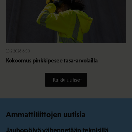
13.2.2026 6:30
Kokoomus pinkkipesee tasa-arvolailla
Kaikki uutiset
Ammattiliittojen uutisia
Jauhopölyä vähennetään teknisillä