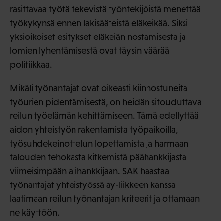
rasittavaa työtä tekevistä työntekijöistä menettää
työkykynsä ennen lakisääteistä eläkeikää. Siksi
yksioikoiset esitykset eläkeiän nostamisesta ja
lomien lyhentämisestä ovat täysin väärää
politiikkaa.
Mikäli työnantajat ovat oikeasti kiinnostuneita
työurien pidentämisestä, on heidän sitouduttava
reilun työelämän kehittämiseen. Tämä edellyttää
aidon yhteistyön rakentamista työpaikoilla,
työsuhdekeinottelun lopettamista ja harmaan
talouden tehokasta kitkemistä päähankkijasta
viimeisimpään alihankkijaan. SAK haastaa
työnantajat yhteistyössä ay-liikkeen kanssa
laatimaan reilun työnantajan kriteerit ja ottamaan
ne käyttöön.