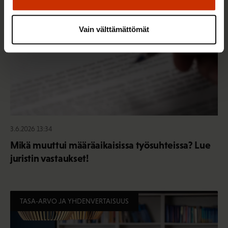
Vain välttämättömät
3.6.2026 13:34
Mikä muuttui määräaikaisissa työsuhteissa? Lue
juristin vastaukset!
TASA-ARVO JA YHDENVERTAISUUS