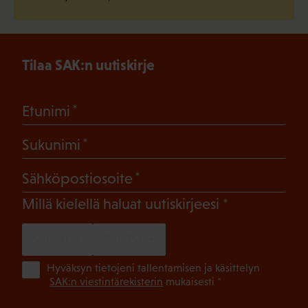
Tilaa SAK:n uutiskirje
(Pakollinen)
Etunimi
(Pakollinen)
Sukunimi
(Pakollinen)
Sähköpostiosoite
(Pakollinen)
Millä kielellä haluat uutiskirjeesi
SUOMI
RUOTSI
(Pa
Hyväksyn tietojeni tallentamisen ja käsittelyn
SAK:n viestintärekisterin
mukaisesti *