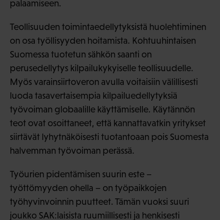
palaamiseen.
Teollisuuden toimintaedellytyksistä huolehtiminen
on osa työllisyyden hoitamista. Kohtuuhintaisen
Suomessa tuotetun sähkön saanti on
perusedellytys kilpailukykyiselle teollisuudelle.
Myös varainsiirtoveron avulla voitaisiin välillisesti
luoda tasavertaisempia kilpailuedellytyksiä
työvoiman globaalille käyttämiselle. Käytännön
teot ovat osoittaneet, että kannattavatkin yritykset
siirtävät lyhytnäköisesti tuotantoaan pois Suomesta
halvemman työvoiman perässä.
Työurien pidentämisen suurin este –
työttömyyden ohella – on työpaikkojen
työhyvinvoinnin puutteet. Tämän vuoksi suuri
joukko SAK:laisista ruumiillisesti ja henkisesti