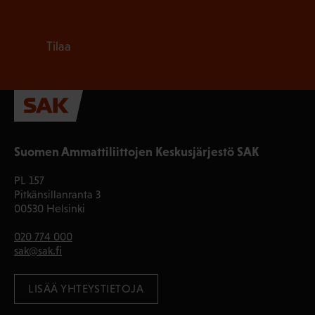
Tilaa
Suomen Ammattiliittojen Keskusjärjestö SAK
PL 157
Pitkänsillanranta 3
00530 Helsinki
020 774 000
sak@sak.fi
LISÄÄ YHTEYSTIETOJA