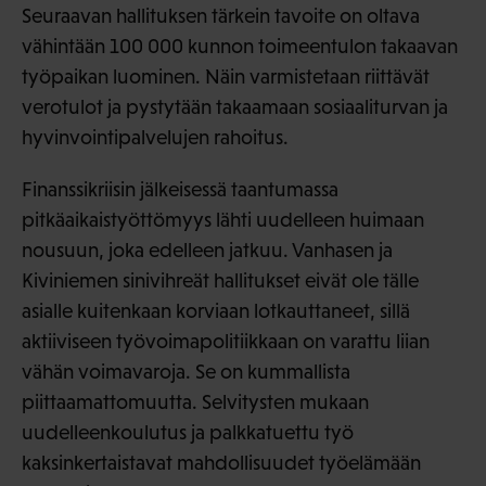
Seuraavan hallituksen tärkein tavoite on oltava
vähintään 100 000 kunnon toimeentulon takaavan
työpaikan luominen. Näin varmistetaan riittävät
verotulot ja pystytään takaamaan sosiaaliturvan ja
hyvinvointipalvelujen rahoitus.
Finanssikriisin jälkeisessä taantumassa
pitkäaikaistyöttömyys lähti uudelleen huimaan
nousuun, joka edelleen jatkuu. Vanhasen ja
Kiviniemen sinivihreät hallitukset eivät ole tälle
asialle kuitenkaan korviaan lotkauttaneet, sillä
aktiiviseen työvoimapolitiikkaan on varattu liian
vähän voimavaroja. Se on kummallista
piittaamattomuutta. Selvitysten mukaan
uudelleenkoulutus ja palkkatuettu työ
kaksinkertaistavat mahdollisuudet työelämään