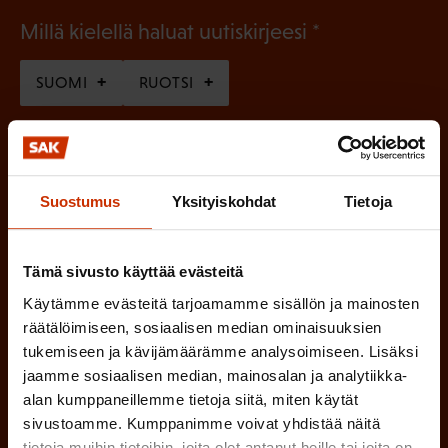
(
Millä kielellä haluat uutiskirjeesi
P
SUOMI
RUOTSI
a
k
o
(
Hyväksyn tietojeni tallentamisen ja käsittelyn
P
l
SAK:n viestintärekisterin
mukaisesti *
Suostumus
Yksityiskohdat
Tietoja
a
l
k
i
o
Tämä sivusto käyttää evästeitä
n
l
Käytämme evästeitä tarjoamamme sisällön ja mainosten
e
l
räätälöimiseen, sosiaalisen median ominaisuuksien
tukemiseen ja kävijämäärämme analysoimiseen. Lisäksi
i
n
jaamme sosiaalisen median, mainosalan ja analytiikka-
n
)
alan kumppaneillemme tietoja siitä, miten käytät
e
sivustoamme. Kumppanimme voivat yhdistää näitä
n
tietoja muihin tietoihin, joita olet antanut heille tai joita on