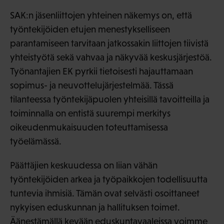
SAK:n jäsenliittojen yhteinen näkemys on, että
työntekijöiden etujen menestykselliseen
parantamiseen tarvitaan jatkossakin liittojen tiivistä
yhteistyötä sekä vahvaa ja näkyvää keskusjärjestöä.
Työnantajien EK pyrkii tietoisesti hajauttamaan
sopimus- ja neuvottelujärjestelmää. Tässä
tilanteessa työntekijäpuolen yhteisillä tavoitteilla ja
toiminnalla on entistä suurempi merkitys
oikeudenmukaisuuden toteuttamisessa
työelämässä.
Päättäjien keskuudessa on liian vähän
työntekijöiden arkea ja työpaikkojen todellisuutta
tuntevia ihmisiä. Tämän ovat selvästi osoittaneet
nykyisen eduskunnan ja hallituksen toimet.
Äänestämällä kevään eduskuntavaaleissa voimme