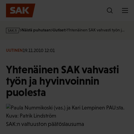
Hyppää
sisältöön
s
Näistä puhutaan
Uutiset
Yhtenäinen SAK vahvasti työn j…
a
k
·
19.11.2010 12:01
UUTINEN
f
i
Yhtenäinen SAK vahvasti
työn ja hyvinvoinnin
puolesta
SAK:n valtuuston päätöslausuma