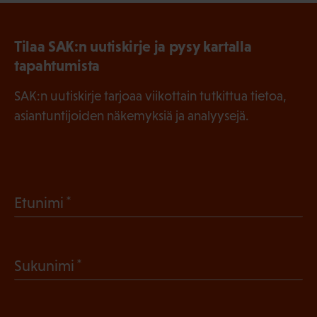
Tilaa SAK:n uutiskirje ja pysy kartalla
tapahtumista
SAK:n uutiskirje tarjoaa viikottain tutkittua tietoa,
asiantuntijoiden näkemyksiä ja analyysejä.
(
Etunimi
P
a
(
Sukunimi
k
P
o
a
l