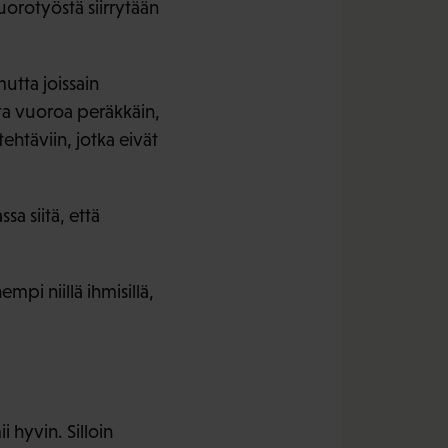
orotyöstä siirrytään
utta joissain
hta vuoroa peräkkäin,
ehtäviin, jotka eivät
a siitä, että
mpi niillä ihmisillä,
 hyvin. Silloin