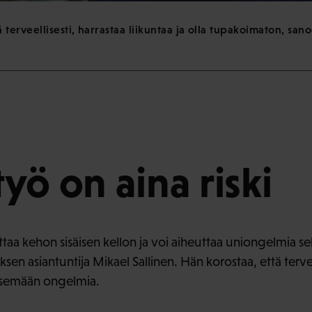
erveellisesti, harrastaa liikuntaa ja olla tupakoimaton, san
yö on aina riski
taa kehon sisäisen kellon ja voi aiheuttaa uniongelmia sekä 
sen asiantuntija Mikael Sallinen. Hän korostaa, että ter
isemään ongelmia.