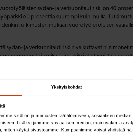
orotyöläisten sydän- ja verisuonitautiriski on 40 prosen
syöpäriski 60 prosenttia suurempi kuin muilla. Tutkimustu
a joidenkin tutkimusten mukaan vuorotyö ei ole sen vaaral
tä sydän- ja verisuonitautiriskiin vaikuttavat niin monet 
tuu vuorotyöstä ja mikä esimerkiksi elintavoista, sanoo M
ttää vuorotyötä, jos on muita riskitekijöitä.
siksi aivan erityisen tärkeää syödä terveellisesti, liikkua
Yksityiskohdat
aljon erilaisia, mutta tutkimusta niiden vaikutuksista ih
näitä asioita.
itä
ttaminen on hidasta
mme sisällön ja mainosten räätälöimiseen, sosiaalisen median
iseen. Lisäksi jaamme sosiaalisen median, mainosalan ja analy
, miten käytät sivustoamme. Kumppanimme voivat yhdistää näitä t