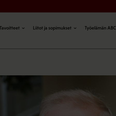
o
Tavoitteet
Liitot ja sopimukset
Työelämän ABC