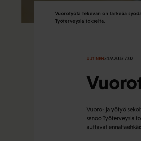
Vuorotyötä tekevän on tärkeää syödä t
Työterveyslaitokselta.
24.9.2013 7:02
UUTINEN
Vuorot
Vuoro- ja yötyö sekoit
sanoo Työterveyslaitok
auttavat ennaltaehkä