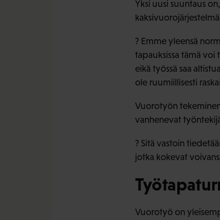
Yksi uusi suuntaus on
kaksivuorojärjestelmä
? Emme yleensä normaa
tapauksissa tämä voi 
eikä työssä saa altist
ole ruumiillisesti raska
Vuorotyön tekeminen e
vanhenevat työntekijät
? Sitä vastoin tiedetää
jotka kokevat voivans
Työtapaturm
Vuorotyö on yleisempää