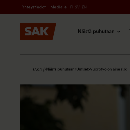
Secondary
Hyppää
Yhteystiedot
Medialle
FI
SV
EN
sisältöön
Päävalikk
Näistä puhutaan
s
Näistä puhutaan
Uutiset
Vuorotyö on aina riski
a
k
·
f
i