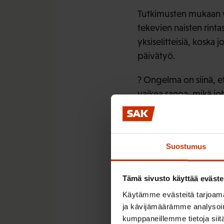
Tutkimusten mukaan vu
tekevien naisten rinta
yksiselitteisiä, kosk
päivätyö.
? Ongelma on siinä, et
vaikea sanoa, mikä joh
lisää, että on hyvä väl
Vuorotyötä tekevän on 
Suostumus
? Vuorotyömalleja on p
yritämme nyt selvittää 
Tämä sivusto käyttää eväste
Rytmin muu
Käytämme evästeitä tarjoama
ja kävijämäärämme analysoim
kumppaneillemme tietoja siitä