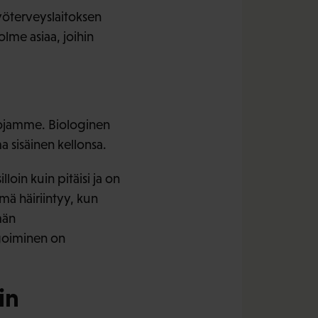
yöterveyslaitoksen
olme asiaa, joihin
tojamme. Biologinen
ma sisäinen kellonsa.
loin kuin pitäisi ja on
ämä häiriintyy, kun
män
agoiminen on
in