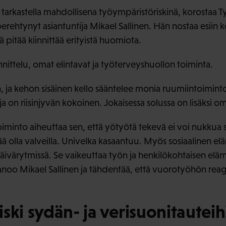
 tarkastella mahdollisena työympäristöriskinä, korostaa T
erehtynyt asiantuntija Mikael Sallinen. Hän nostaa esiin k
pitää kiinnittää erityistä huomiota.
nittelu, omat elintavat ja työterveyshuollon toiminta.
, ja kehon sisäinen kello sääntelee monia ruumiintoimin
a ja on riisinjyvän kokoinen. Jokaisessa solussa on lisäksi o
iminto aiheuttaa sen, että yötyötä tekevä ei voi nukkua sil
tää olla valveilla. Univelka kasaantuu. Myös sosiaalinen el
äivärytmissä. Se vaikeuttaa työn ja henkilökohtaisen elä
anoo Mikael Sallinen ja tähdentää, että vuorotyöhön re
ski sydän- ja verisuonitauteih