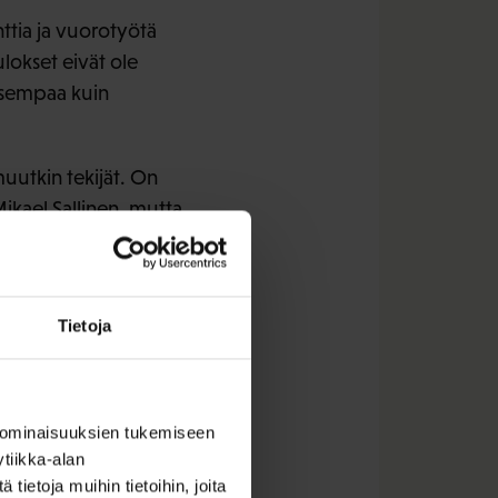
ttia ja vuorotyötä
lokset eivät ole
lisempaa kuin
muutkin tekijät. On
ikael Sallinen, mutta
 ja olla tupakoimaton.
Tietoja
misiin on vähän. Me
 ominaisuuksien tukemiseen
tiikka-alan
ietoja muihin tietoihin, joita