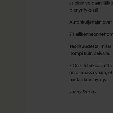
asioihin voidaan lääket
pienyrityksissä.
Autonkuljettajat ovat 
? Tieliikenneonnetto
Teollisuudessa, missä 
isompi kuin päivällä.
? On silti tärkeää, ett
on olemassa vaara, et
haittaa kuin hyötyä.
Jonny Smeds