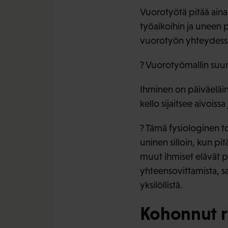
Vuorotyötä pitää aina
työaikoihin ja uneen p
vuorotyön yhteydessä 
? Vuorotyömallin suun
Ihminen on päiväeläin
kello sijaitsee aivoiss
? Tämä fysiologinen to
uninen silloin, kun pi
muut ihmiset elävät p
yhteensovittamista, s
yksilöllistä.
Kohonnut ri