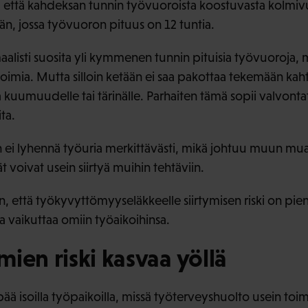
, että kahdeksan tunnin työvuoroista koostuvasta kolmivu
än, jossa työvuoron pituus on 12 tuntia.
listi suosita yli kymmenen tunnin pituisia työvuoroja, m
toimia. Mutta silloin ketään ei saa pakottaa tekemään ka
ua kuumuudelle tai tärinälle. Parhaiten tämä sopii valvontat
ita.
i lyhennä työuria merkittävästi, mikä johtuu muun muass
 voivat usein siirtyä muihin tehtäviin.
n, että työkyvyttömyyseläkkeelle siirtymisen riski on piene
a vaikuttaa omiin työaikoihinsa.
ien riski kasvaa yöllä
 isoilla työpaikoilla, missä työterveyshuolto usein toimii