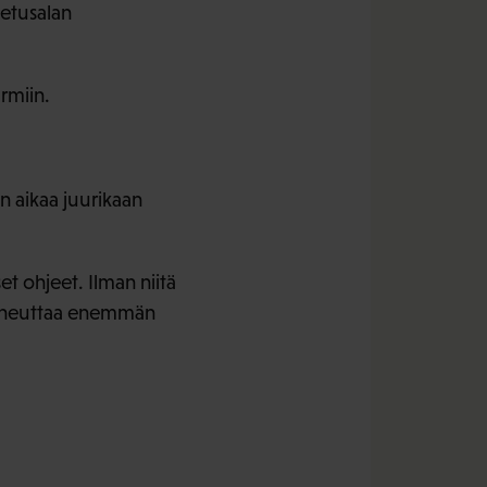
jetusalan
rmiin.
n aikaa juurikaan
et ohjeet. Ilman niitä
 aiheuttaa enemmän