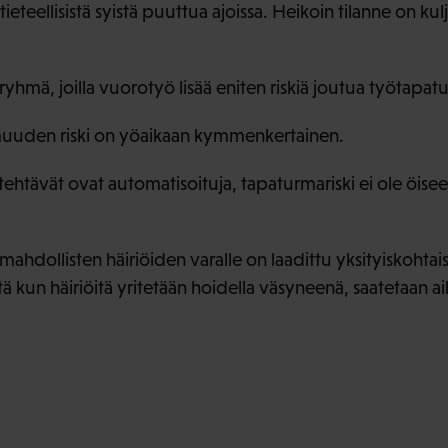
ieteellisistä syistä puuttua ajoissa. Heikoin tilanne on kul
ryhmä, joilla vuorotyö lisää eniten riskiä joutua työtapatu
muuden riski on yöaikaan kymmenkertainen.
tehtävät ovat automatisoituja, tapaturmariski ei ole öisee
ä mahdollisten häiriöiden varalle on laadittu yksityiskohtais
tä kun häiriöitä yritetään hoidella väsyneenä, saatetaan