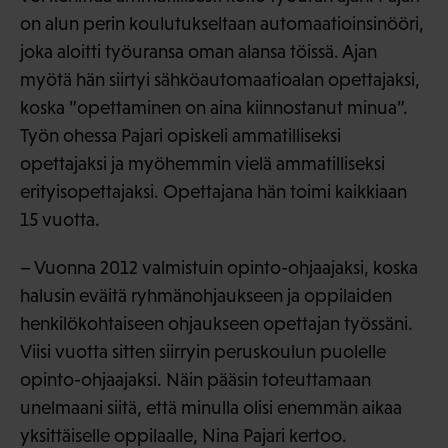
on alun perin koulutukseltaan automaatioinsinööri,
joka aloitti työuransa oman alansa töissä. Ajan
myötä hän siirtyi sähköautomaatioalan opettajaksi,
koska ”opettaminen on aina kiinnostanut minua”.
Työn ohessa Pajari opiskeli ammatilliseksi
opettajaksi ja myöhemmin vielä ammatilliseksi
erityisopettajaksi. Opettajana hän toimi kaikkiaan
15 vuotta.
– Vuonna 2012 valmistuin opinto-ohjaajaksi, koska
halusin eväitä ryhmänohjaukseen ja oppilaiden
henkilökohtaiseen ohjaukseen opettajan työssäni.
Viisi vuotta sitten siirryin peruskoulun puolelle
opinto-ohjaajaksi. Näin pääsin toteuttamaan
unelmaani siitä, että minulla olisi enemmän aikaa
yksittäiselle oppilaalle, Nina Pajari kertoo.