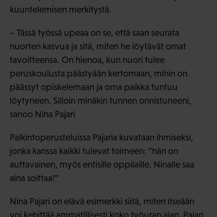
kuuntelemisen merkitystä.
– Tässä työssä upeaa on se, että saan seurata
nuorten kasvua ja sitä, miten he löytävät omat
tavoitteensa. On hienoa, kun nuori tulee
peruskoulusta päästyään kertomaan, mihin on
päässyt opiskelemaan ja oma paikka tuntuu
löytyneen. Silloin minäkin tunnen onnistuneeni,
sanoo Nina Pajari
Palkintoperusteluissa Pajaria kuvataan ihmiseksi,
jonka kanssa kaikki tulevat toimeen: ”hän on
auttavainen, myös entisille oppilaille. Ninalle saa
aina soittaa!”
Nina Pajari on elävä esimerkki siitä, miten itseään
voi kehittää ammatillisesti koko työuran ajan. Pajari