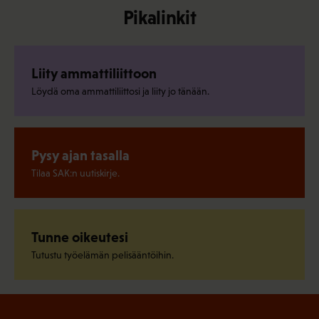
Pikalinkit
Liity ammattiliittoon
Löydä oma ammattiliittosi ja liity jo tänään.
Pysy ajan tasalla
Tilaa SAK:n uutiskirje.
Tunne oikeutesi
Tutustu työelämän pelisääntöihin.