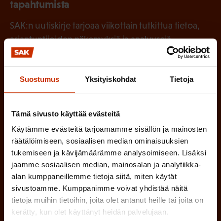
tapahtumista
SAK:n uutiskirje tarjoaa viikottain tutkittua tietoa,
asiantuntijoiden näkemyksiä ja analyysejä.
Suostumus
Yksityiskohdat
Tietoja
(
Etunimi
P
Tämä sivusto käyttää evästeitä
a
Käytämme evästeitä tarjoamamme sisällön ja mainosten
(
räätälöimiseen, sosiaalisen median ominaisuuksien
Sukunimi
k
tukemiseen ja kävijämäärämme analysoimiseen. Lisäksi
P
o
jaamme sosiaalisen median, mainosalan ja analytiikka-
a
alan kumppaneillemme tietoja siitä, miten käytät
l
(
Sähköpostiosoite
sivustoamme. Kumppanimme voivat yhdistää näitä
k
l
tietoja muihin tietoihin, joita olet antanut heille tai joita on
P
o
i
kerätty, kun olet käyttänyt heidän palvelujaan.
a