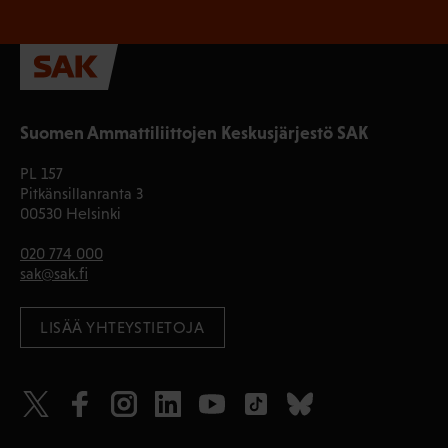
Suomen Ammattiliittojen Keskusjärjestö SAK
PL 157
Pitkänsillanranta 3
00530 Helsinki
020 774 000
sak@sak.fi
LISÄÄ YHTEYSTIETOJA