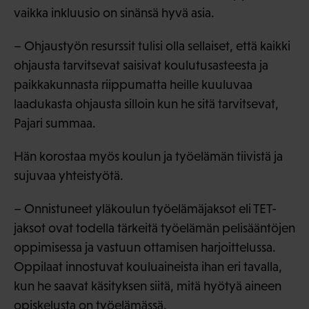
vaikka inkluusio on sinänsä hyvä asia.
– Ohjaustyön resurssit tulisi olla sellaiset, että kaikki
ohjausta tarvitsevat saisivat koulutusasteesta ja
paikkakunnasta riippumatta heille kuuluvaa
laadukasta ohjausta silloin kun he sitä tarvitsevat,
Pajari summaa.
Hän korostaa myös koulun ja työelämän tiivistä ja
sujuvaa yhteistyötä.
– Onnistuneet yläkoulun työelämäjaksot eli TET-
jaksot ovat todella tärkeitä työelämän pelisääntöjen
oppimisessa ja vastuun ottamisen harjoittelussa.
Oppilaat innostuvat kouluaineista ihan eri tavalla,
kun he saavat käsityksen siitä, mitä hyötyä aineen
opiskelusta on työelämässä.