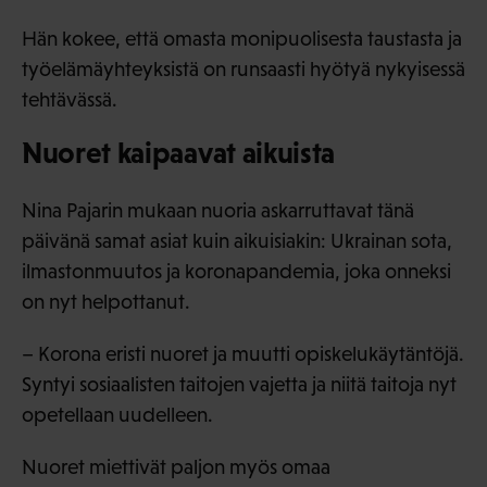
Hän kokee, että omasta monipuolisesta taustasta ja
työelämäyhteyksistä on runsaasti hyötyä nykyisessä
tehtävässä.
Nuoret kaipaavat aikuista
Nina Pajarin mukaan nuoria askarruttavat tänä
päivänä samat asiat kuin aikuisiakin: Ukrainan sota,
ilmastonmuutos ja koronapandemia, joka onneksi
on nyt helpottanut.
– Korona eristi nuoret ja muutti opiskelukäytäntöjä.
Syntyi sosiaalisten taitojen vajetta ja niitä taitoja nyt
opetellaan uudelleen.
Nuoret miettivät paljon myös omaa