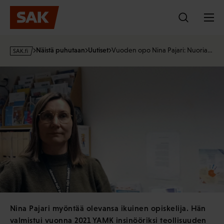
Hyppää
sisältöön
s
Näistä puhutaan
Uutiset
Vuoden opo Nina Pajari: Nuoria…
a
k
·
f
i
Nina Pajari myöntää olevansa ikuinen opiskelija. Hän
valmistui vuonna 2021 YAMK insinööriksi teollisuuden