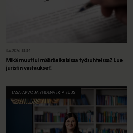
3.6.2026 13:34
Mikä muuttui määräaikaisissa työsuhteissa? Lue
juristin vastaukset!
TASA-ARVO JA YHDENVERTAISUUS