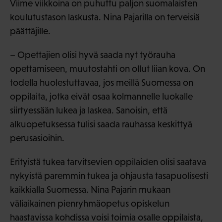
Viime viikkoina on puhuttu paljon suomalaisten
koulutustason laskusta. Nina Pajarilla on terveisiä
päättäjille.
– Opettajien olisi hyvä saada nyt työrauha
opettamiseen, muutostahti on ollut liian kova. On
todella huolestuttavaa, jos meillä Suomessa on
oppilaita, jotka eivät osaa kolmannelle luokalle
siirtyessään lukea ja laskea. Sanoisin, että
alkuopetuksessa tulisi saada rauhassa keskittyä
perusasioihin.
Erityistä tukea tarvitsevien oppilaiden olisi saatava
nykyistä paremmin tukea ja ohjausta tasapuolisesti
kaikkialla Suomessa. Nina Pajarin mukaan
väliaikainen pienryhmäopetus opiskelun
haastavissa kohdissa voisi toimia osalle oppilaista,