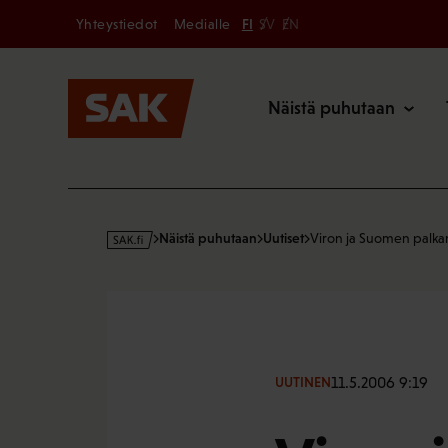
Secondary
Hyppää
Yhteystiedot
Medialle
FI
SV
EN
sisältöön
Päävalikk
Näistä puhutaan
s
Näistä puhutaan
Uutiset
Viron ja Suomen palka
a
k
·
f
i
11.5.2006 9:19
UUTINEN