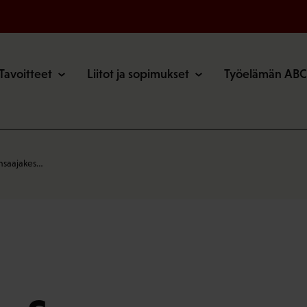
o
Tavoitteet
Liitot ja sopimukset
Työelämän ABC
nsaajakes…