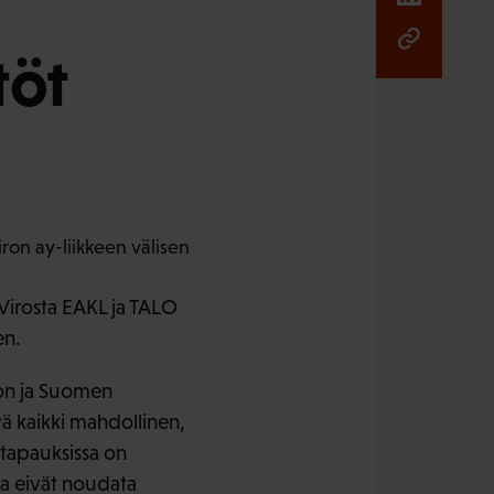
töt
Virosta EAKL ja TALO
en.
ron ja Suomen
vä kaikki mahdollinen,
stapauksissa on
tka eivät noudata