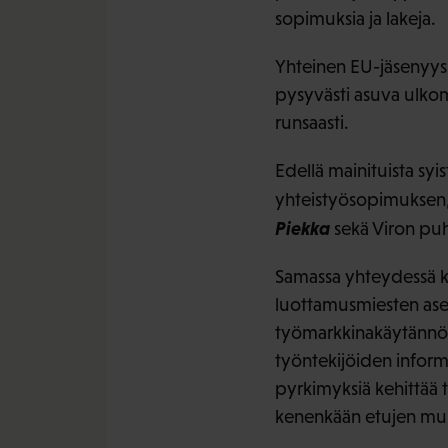
sopimuksia ja lakeja.
Yhteinen EU-jäsenyys
pysyvästi asuva ulkom
runsaasti.
Edellä mainituista syi
yhteistyösopimuksen
Piekka
sekä Viron pu
Samassa yhteydessä ke
luottamusmiesten asem
työmarkkinakäytännön
työntekijöiden informo
pyrkimyksiä kehittää 
kenenkään etujen muka