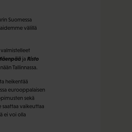
urin Suomessa
maidemme välillä
 valmistelleet
Mäenpää
Risto
ja
änään Tallinnassa.
ta heikentää
assa eurooppalaisen
sopimusten sekä
e saattaa vaikeuttaa
ei voi olla