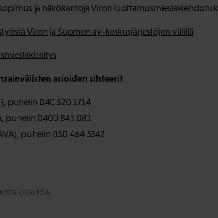
yösopimus ja näkökantoja Viron luottamusmieslakiehdotuk
styöstä Viron ja Suomen ay-keskusjärjestöjen välillä
usmieslakiesitys
nsainvälisten asioiden sihteerit
, puhelin 040 520 1714
K), puhelin 0400 843 081
AVA), puhelin 050 464 5342
ISTA SISÄLTÖÄ: