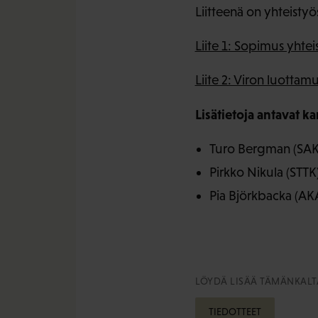
Liitteenä on yhteist
Liite 1: Sopimus yhtei
Liite 2: Viron luottam
Lisätietoja antavat ka
Turo Bergman (SAK)
Pirkko Nikula (STT
Pia Björkbacka (AK
LÖYDÄ LISÄÄ TÄMÄNKALTA
TIEDOTTEET