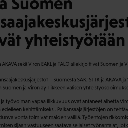
ja Suomen
saajakeskusjärjes
ävät yhteistyötään
nsaajakeskusjärjestöt – Suomesta SAK, STTK ja AKAVA ja 
ään Suomen ja Viron ay-liikkeen välisen yhteistyösopimuks
ja työvoiman vapaa liikkuvuus ovat antaneet aihetta Vi
 edelleen kehittämiseksi. Palkansaajajärjestöjen on tehtä
edunvalvonta toimivat maiden välillä. Työehtojen rikkomi
ämisen sijaan vastuuseen saatava sellaiset työnantajat, jo