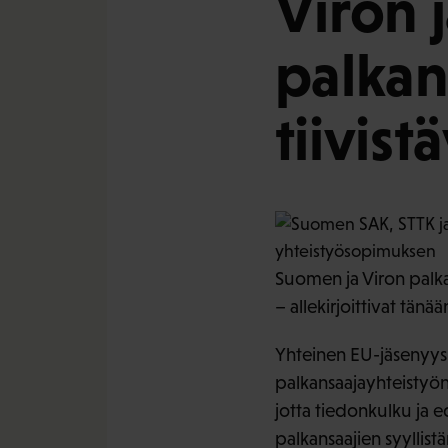
Viron 
palkan
tiivist
Suomen ja Viron palka
– allekirjoittivat tän
Yhteinen EU-jäsenyys 
palkansaajayhteistyön
jotta tiedonkulku ja 
palkansaajien syyllist