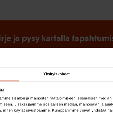
irje ja pysy kartalla tapahtumi
tutkittua tietoa, asiantuntijoiden näkemyksiä ja analyysejä.
Yksityiskohdat
(
Sukunimi
P
itä
a
mme sisällön ja mainosten räätälöimiseen, sosiaalisen median
iseen. Lisäksi jaamme sosiaalisen median, mainosalan ja analy
k
, miten käytät sivustoamme. Kumppanimme voivat yhdistää näitä t