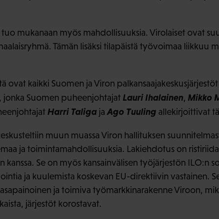
 tuo mukanaan myös mahdollisuuksia. Virolaiset ovat su
aalaisryhmä. Tämän lisäksi tilapäistä työvoimaa liikkuu 
stä ovat kaikki Suomen ja Viron palkansaajakeskusjärjestöt
Lauri Ihalainen
Mikko 
, jonka Suomen puheenjohtajat
,
Harri Taliga
Ago Tuuling
heenjohtajat
ja
allekirjoittivat t
skusteltiin muun muassa Viron hallituksen suunnitelmas
aa ja toimintamahdollisuuksia. Lakiehdotus on ristiriid
 kanssa. Se on myös kansainvälisen työjärjestön ILO:n 
intia ja kuulemista koskevan EU-direktiivin vastainen. S
tasapainoinen ja toimiva työmarkkinarakenne Viroon, mikä 
ista, järjestöt korostavat.