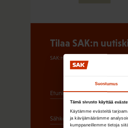
Tilaa SAK:n uutisk
SAK:n uutiskirje tarjoaa viikottain 
Suostumus
(
Etunimi
P
Tämä sivusto käyttää eväste
a
Käytämme evästeitä tarjoama
(
Sähköpostiosoite
ja kävijämäärämme analysoim
k
kumppaneillemme tietoja siitä
P