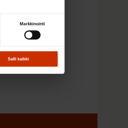
 myös ”ja muut
Markkinointi
Salli kaikki