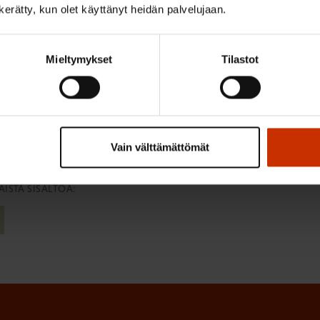
n kerätty, kun olet käyttänyt heidän palvelujaan.
rjata, mitä työntekijä pääsääntöisesti tekee. Yleensä mainitaan
Mieltymykset
Tilastot
yötehtävät”.
Vain välttämättömät
ISTA SISÄLTÖÄ: