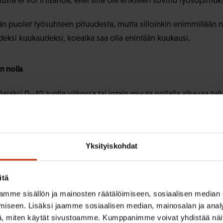
sta ei voi irtisanoa, ellei siitä ole erikseen sovittu työsopimuk
än puolet työsuhteen pituudesta, mutta silloinkin enimmillään n
eksi kuukaudeksi, koeaika saa olla enintään kuukausi.
n nolla
öajaksi 0−40 tuntia viikossa tai jotain muuta nollalla alkavaa työai
ttä lainkaan. On parempi sopia jostain muusta minimityöajasta.
Yksityiskohdat
misen peruste on oltava sopimuksessa. Yleensä työsopimuksess
kalla noudatetaan.
itä
mme sisällön ja mainosten räätälöimiseen, sosiaalisen median
työ, tarkista, että sopimuksessa on mainita siitä, miten provis
iseen. Lisäksi jaamme sosiaalisen median, mainosalan ja analy
, miten käytät sivustoamme. Kumppanimme voivat yhdistää näitä t