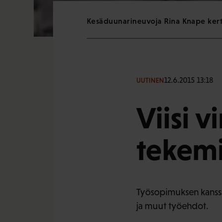
Kesäduunarineuvoja Rina Knape kerto
12.6.2015 13:18
UUTINEN
Viisi 
tekem
Työsopimuksen kanssa 
ja muut työehdot.