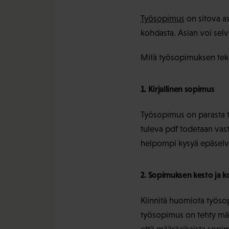
Työsopimus
on sitova as
kohdasta. Asian voi sel
Mitä työsopimuksen tek
1. Kirjallinen sopimus
Työsopimus on parasta te
tuleva pdf todetaan vast
helpompi kysyä epäselvis
2. Sopimuksen kesto ja k
Kiinnitä huomiota työso
työsopimus on tehty mää