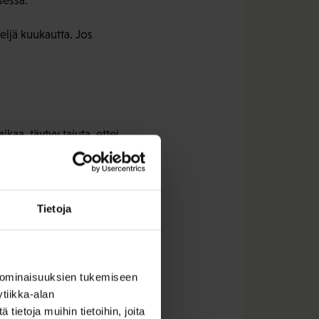
sessa.
eljä kuukautta. Jos
kaa, täytyy tajuta, ettei
Tietoja
a mainitaan, minkä alan
 ominaisuuksien tukemiseen
io muodostuu.
tiikka-alan
ietoja muihin tietoihin, joita