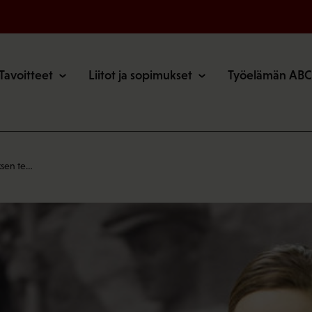
o
Tavoitteet
Liitot ja sopimukset
Työelämän ABC
ksen te…