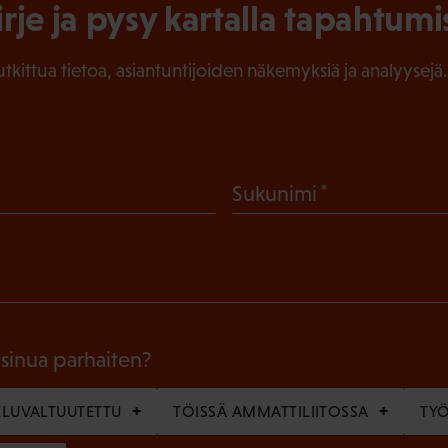
irje ja pysy kartalla tapahtumi
tutkittua tietoa, asiantuntijoiden näkemyksiä ja analyysejä.
(
Sukunimi
P
a
k
o
l
 sinua parhaiten?
l
LUVALTUUTETTU
TÖISSÄ AMMATTILIITOSSA
TY
i