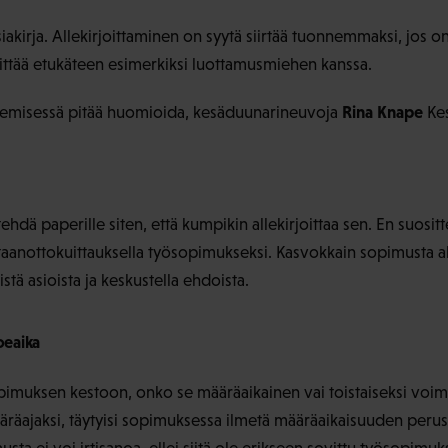
iakirja. Allekirjoittaminen on syytä siirtää tuonnemmaksi, jos 
vittää etukäteen esimerkiksi luottamusmiehen kanssa.
Rina Knape
emisessä pitää huomioida, kesäduunarineuvoja
Ke
hdä paperille siten, että kumpikin allekirjoittaa sen. En suositt
aanottokuittauksella työsopimukseksi. Kasvokkain sopimusta all
tä asioista ja keskustella ehdoista.
oeaika
pimuksen kestoon, onko se määräaikainen vai toistaiseksi voim
räajaksi, täytyisi sopimuksessa ilmetä määräaikaisuuden peru