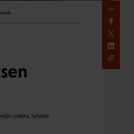
Jaa
äessä.
ksen
kijän palkka, työaika