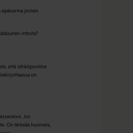
on epävarma jostain
säduunari-infosta?
ele, että sähköpostitse
ekirjoittaessa on
assaoleva. Jos
ste. On tärkeää huomata,