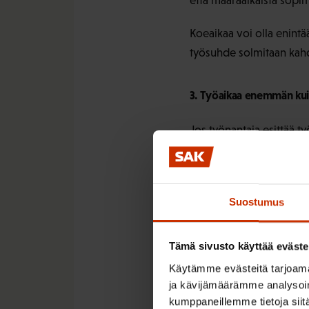
että määräaikaista sopimu
Koeaikaa voi olla enintä
työsuhde solmitaan kahd
3. Työaikaa enemmän kui
Jos työnantaja esittää ty
työtunteja tule välttämä
4. Palkka tai sen peruste
Suostumus
Palkka tai sen määräyty
työehtosopimusta työpai
Tämä sivusto käyttää eväste
Käytämme evästeitä tarjoama
Jos kyseessä on provisio
ja kävijämäärämme analysoim
kumppaneillemme tietoja siitä