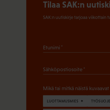
Tilaa SAK:n uutisk
SAK:n uutiskirje tarjoaa viikottain 
(
Etunimi
P
a
(
Sähköpostiosoite
k
P
o
a
l
Mikä tai mitkä näistä kuvaavat
k
l
o
LUOTTAMUSMIES
TYÖSUOJE
i
l