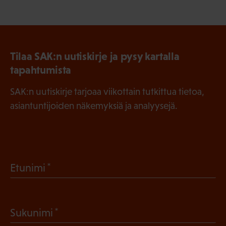
Tilaa SAK:n uutiskirje ja pysy kartalla
tapahtumista
SAK:n uutiskirje tarjoaa viikottain tutkittua tietoa,
asiantuntijoiden näkemyksiä ja analyysejä.
(
Etunimi
P
a
(
Sukunimi
k