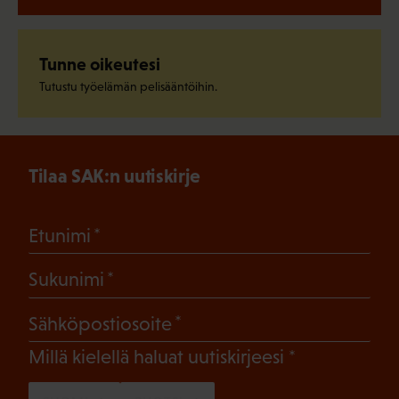
Tunne oikeutesi
Tutustu työelämän pelisääntöihin.
Tilaa SAK:n uutiskirje
(Pakollinen)
Etunimi
(Pakollinen)
Sukunimi
(Pakollinen)
Sähköpostiosoite
(Pakollinen)
Millä kielellä haluat uutiskirjeesi