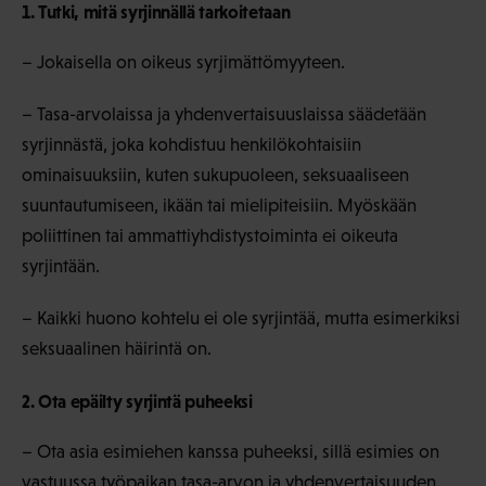
1. Tutki, mitä syrjinnällä tarkoitetaan
– Jokaisella on oikeus syrjimättömyyteen.
– Tasa-arvolaissa ja yhdenvertaisuuslaissa säädetään
syrjinnästä, joka kohdistuu henkilökohtaisiin
ominaisuuksiin, kuten sukupuoleen, seksuaaliseen
suuntautumiseen, ikään tai mielipiteisiin. Myöskään
poliittinen tai ammattiyhdistystoiminta ei oikeuta
syrjintään.
– Kaikki huono kohtelu ei ole syrjintää, mutta esimerkiksi
seksuaalinen häirintä on.
2. Ota epäilty syrjintä puheeksi
– Ota asia esimiehen kanssa puheeksi, sillä esimies on
vastuussa työpaikan tasa-arvon ja yhdenvertaisuuden