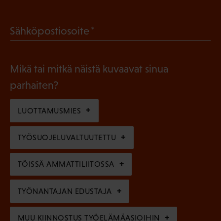
P
o
a
l
(
Sähköpostiosoite
k
l
P
o
i
a
l
Mikä tai mitkä näistä kuvaavat sinua
n
k
l
parhaiten?
e
o
i
n
l
LUOTTAMUSMIES
n
)
l
e
TYÖSUOJELUVALTUUTETTU
i
n
n
)
TÖISSÄ AMMATTILIITOSSA
e
n
TYÖNANTAJAN EDUSTAJA
)
MUU KIINNOSTUS TYÖELÄMÄASIOIHIN