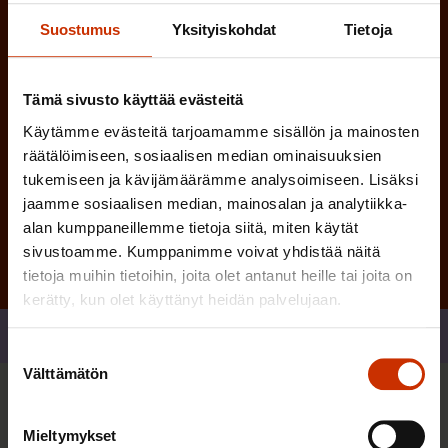
e
Suostumus
Yksityiskohdat
Tietoja
n
)
Tämä sivusto käyttää evästeitä
Käytämme evästeitä tarjoamamme sisällön ja mainosten
räätälöimiseen, sosiaalisen median ominaisuuksien
tukemiseen ja kävijämäärämme analysoimiseen. Lisäksi
Tilaa
jaamme sosiaalisen median, mainosalan ja analytiikka-
alan kumppaneillemme tietoja siitä, miten käytät
sivustoamme. Kumppanimme voivat yhdistää näitä
tietoja muihin tietoihin, joita olet antanut heille tai joita on
kerätty, kun olet käyttänyt heidän palvelujaan.
Jaa
Suostumuksen
Välttämätön
valinta
Sinua saattaa myös kiinnostaa
Mieltymykset