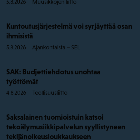
Muusikkojen liitto
5.8.2026
Kuntoutusjärjestelmä voi syrjäyttää osan
ihmisistä
Ajankohtaista – SEL
5.8.2026
SAK: Budjettiehdotus unohtaa
työttömät
Teollisuusliitto
4.8.2026
Saksalainen tuomioistuin katsoi
tekoälymusiikkipalvelun syyllistyneen
tekijänoikeusloukkaukseen