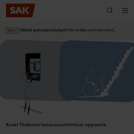
Hyppää
sisältöön
s
Näistä puhutaan
Uutiset
Viisi vinkkiä syrjinnän selvit…
a
k
·
f
i
Kuvat Yhdenvertaisuussuunnittelun oppaasta.