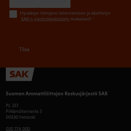
SUOMI
RUOTSI
(Pa
Hyväksyn tietojeni tallentamisen ja käsittelyn
SAK:n viestintärekisterin
mukaisesti *
Tilaa
Suomen Ammattiliittojen Keskusjärjestö SAK
PL 157
Pitkänsillanranta 3
00530 Helsinki
020 774 000