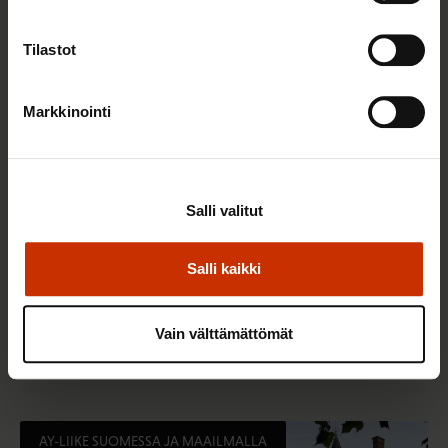
AY-LIIKE SUOMESSA JA MAAILMALLA
Tilastot
Markkinointi
Salli valitut
Salli kaikki
25.6.2026 10:35
Työelämän ammattilaiset: Panemme olutta,
Vain välttämättömät
jonka takana voimme ylpeänä seisoa
AY-LIIKE SUOMESSA JA MAAILMALLA