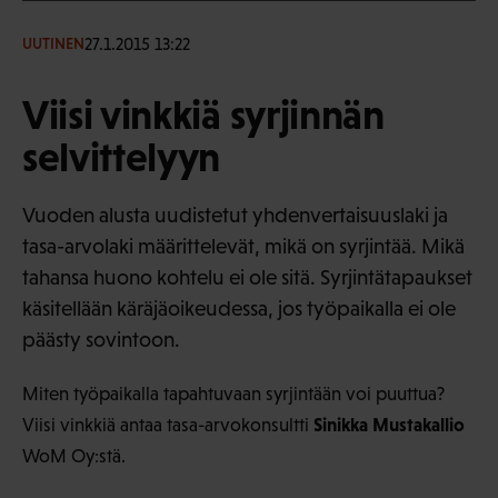
27.1.2015 13:22
UUTINEN
Viisi vinkkiä syrjinnän
selvittelyyn
Vuoden alusta uudistetut yhdenvertaisuuslaki ja
tasa-arvolaki määrittelevät, mikä on syrjintää. Mikä
tahansa huono kohtelu ei ole sitä. Syrjintätapaukset
käsitellään käräjäoikeudessa, jos työpaikalla ei ole
päästy sovintoon.
Miten työpaikalla tapahtuvaan syrjintään voi puuttua?
Sinikka Mustakallio
Viisi vinkkiä antaa tasa-arvokonsultti
WoM Oy:stä.