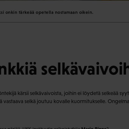
iksi onkin tärkeää opetella nostamaan oikein.
inkkiä selkävaivoi
ekijä kärsii selkävaivoista, joihin ei löydetä selkeää syyt
tä vastaava selkä joutuu kovalle kuormitukselle. Ongelmat