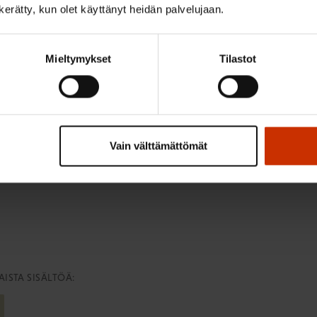
ävelystä voi aloittaa.
n kerätty, kun olet käyttänyt heidän palvelujaan.
Mieltymykset
Tilastot
ädellä, ettei ole koko ajan kuin halkometsässä. Lepo ja palautu
a nukkumista tai sohvalla makoilua.
tulla toimeen. Jos selkä on kipeä kolmesta viiteen päivään, se 
Vain välttämättömät
ai neljään viikkoon, kannattaa lähteä kyselemään, mikä tässä on 
ISTA SISÄLTÖÄ: