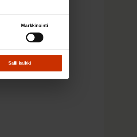
Markkinointi
minen ovat selälle
on ihan normaalia. Jos
Salli kaikki
vikana.