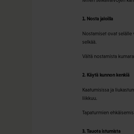
Miten selkävaivojen kans
1. Nosta jaloilla
Nostamiset ovat selälle v
selkää.
Vältä nostamista kumara
2. Käytä kunnon kenkiä
Kaatumisissa ja liukastu
liikkuu.
Tapaturmien ehkäisemisee
3. Tauota istumista