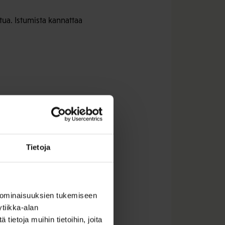
stua. Istumista kannattaa
vaivoista. Se tuo myös
Tietoja
koko lihaskorsetti pitää
 ominaisuuksien tukemiseen
tiikka-alan
 Kaikki liikunta on selän
ietoja muihin tietoihin, joita