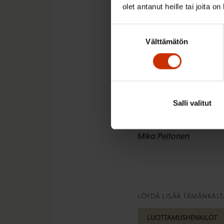
huoltoon suositeltavaa. K
olet antanut heille tai joita o
Suostumuksen
5. Lepää välillä
Välttämätön
valinta
Kuormitusta kannattaa sä
tärkeitä, mikä ei tarkoit
Kipeän selän kanssa voi 
Salli valitut
kipu pitkittyy kahteen t
Mika Peltonen
LÖYDÄ LISÄÄ TÄMÄNKALTA
LUOTTAMUSHENKILÖT