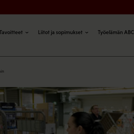
o
Tavoitteet
Liitot ja sopimukset
Työelämän ABC
hin