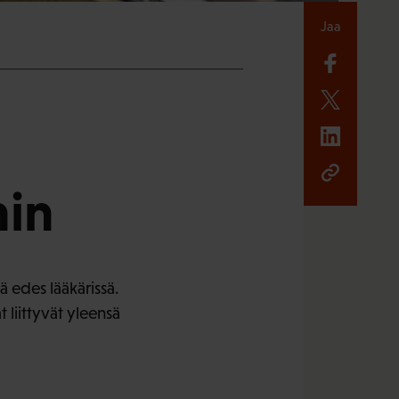
Jaa
hin
ä edes lääkärissä.
 liittyvät yleensä