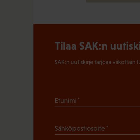
Tilaa SAK:n uutisk
SAK:n uutiskirje tarjoaa viikottain 
(
Etunimi
P
a
(
Sähköpostiosoite
k
P