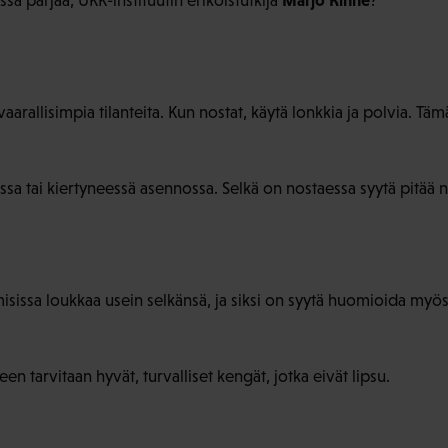
Marjo Rinne
sa pärjää, UKK-instituutin erikoistutkija
?
aarallisimpia tilanteita. Kun nostat, käytä lonkkia ja polvia. T
ssa tai kiertyneessä asennossa.
Selkä on nostaessa syytä pitää n
misissa loukkaa usein selkänsä, ja siksi on syytä huomioida myö
n tarvitaan hyvät, turvalliset kengät, jotka eivät lipsu.