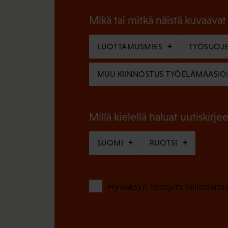
o
a
l
Mikä tai mitkä näistä kuvaavat
k
l
o
LUOTTAMUSMIES
TYÖSUOJE
i
l
n
MUU KIINNOSTUS TYÖELÄMÄASIO
l
e
i
n
n
Millä kielellä haluat uutiskirjee
)
e
SUOMI
RUOTSI
n
)
Hyväksyn tietojeni tallentamis