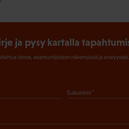
irje ja pysy kartalla tapahtumi
tutkittua tietoa, asiantuntijoiden näkemyksiä ja analyysejä.
(
Sukunimi
P
a
k