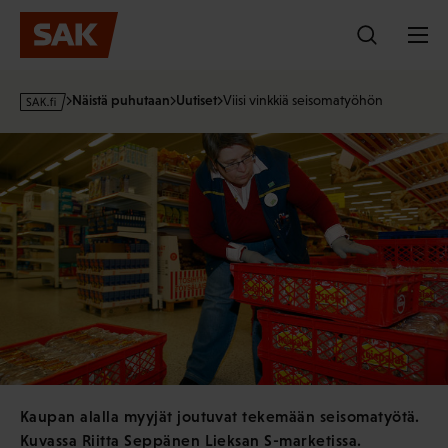
Hyppää
sisältöön
s
Näistä puhutaan
Uutiset
Viisi vinkkiä seisomatyöhön
a
k
·
f
i
Kaupan alalla myyjät joutuvat tekemään seisomatyötä.
Kuvassa Riitta Seppänen Lieksan S-marketissa.