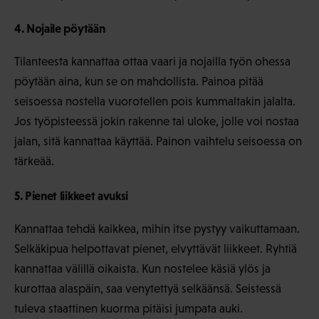
4. Nojaile pöytään
Tilanteesta kannattaa ottaa vaari ja nojailla työn ohessa
pöytään aina, kun se on mahdollista. Painoa pitää
seisoessa nostella vuorotellen pois kummaltakin jalalta.
Jos työpisteessä jokin rakenne tai uloke, jolle voi nostaa
jalan, sitä kannattaa käyttää. Painon vaihtelu seisoessa on
tärkeää.
5. Pienet liikkeet avuksi
Kannattaa tehdä kaikkea, mihin itse pystyy vaikuttamaan.
Selkäkipua helpottavat pienet, elvyttävät liikkeet. Ryhtiä
kannattaa välillä oikaista. Kun nostelee käsiä ylös ja
kurottaa alaspäin, saa venytettyä selkäänsä. Seistessä
tuleva staattinen kuorma pitäisi jumpata auki.