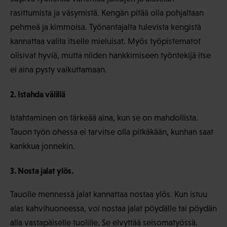
rasittumista ja väsymistä. Kengän pitää olla pohjaltaan
pehmeä ja kimmoisa. Työnantajalta tulevista kengistä
kannattaa valita itselle mieluisat.
Myös työpistematot
olisivat hyviä, mutta niiden hankkimiseen työntekijä itse
ei aina pysty vaikuttamaan.
2. Istahda välillä
Istahtaminen on tärkeää aina, kun se on mahdollista.
Tauon työn ohessa ei tarvitse olla pitkäkään, kunhan saat
kankkua jonnekin.
3. Nosta jalat ylös.
Tauolle mennessä jalat kannattaa nostaa ylös. Kun istuu
alas kahvihuoneessa, voi nostaa jalat pöydälle tai pöydän
alla vastapäiselle tuolille. Se elvyttää seisomatyössä.