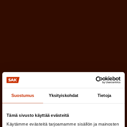
a
l
k
i
o
n
l
e
l
i
n
n
)
e
n
)
Suostumus
Yksityiskohdat
Tietoja
Tilaa
Tämä sivusto käyttää evästeitä
Käytämme evästeitä tarjoamamme sisällön ja mainosten