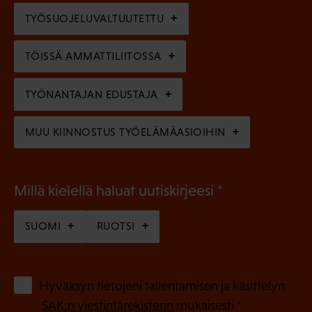
l
e
TYÖSUOJELUVALTUUTETTU
i
n
n
)
TÖISSÄ AMMATTILIITOSSA
e
n
TYÖNANTAJAN EDUSTAJA
)
MUU KIINNOSTUS TYÖELÄMÄASIOIHIN
(
Millä kielellä haluat uutiskirjeesi
P
SUOMI
RUOTSI
a
k
o
(
Hyväksyn tietojeni tallentamisen ja käsittelyn
P
l
SAK:n viestintärekisterin
mukaisesti *