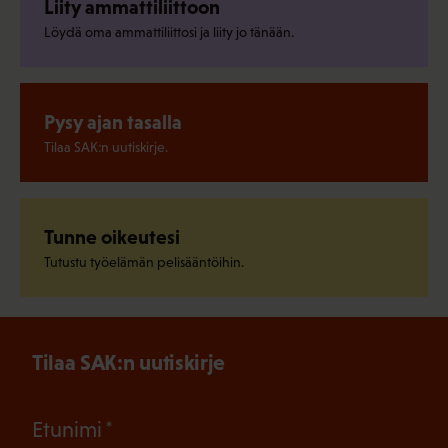
Liity ammattiliittoon
Löydä oma ammattiliittosi ja liity jo tänään.
Pysy ajan tasalla
Tilaa SAK:n uutiskirje.
Tunne oikeutesi
Tutustu työelämän pelisääntöihin.
Tilaa SAK:n uutiskirje
(Pakollinen)
Etunimi