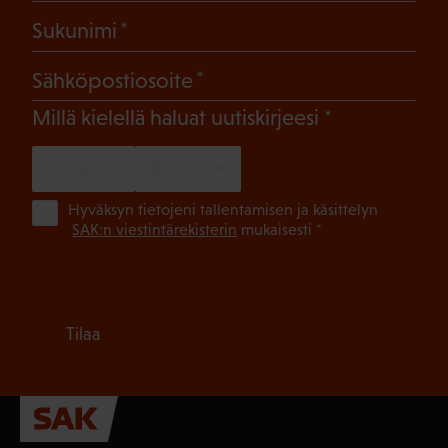
(Pakollinen)
Sukunimi
(Pakollinen)
Sähköpostiosoite
(Pakollinen)
Millä kielellä haluat uutiskirjeesi
SUOMI
RUOTSI
(Pa
Hyväksyn tietojeni tallentamisen ja käsittelyn
SAK:n viestintärekisterin
mukaisesti *
Tilaa