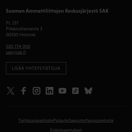
Suomen Ammattiliittojen Keskusjärjestö SAK
PL 157
Pitkänsillanranta 3
00530 Helsinki
020 774 000
sak@sak.fi
LISÄÄ YHTEYSTIETOJA
Tietosuojaseloste
Palaute
Saavutettavuusseloste
Evästeasetukset