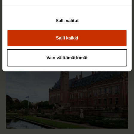
25.6.2026 10:35
Salli valitut
Työelämän ammattilaiset: Panemme olutta,
jonka takana voimme ylpeänä seisoa
Salli kaikki
AY-LIIKE SUOMESSA JA MAAILMALLA
Vain välttämättömät