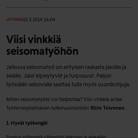
21.5.2014 16:04
UUTINEN
Viisi vinkkiä
seisomatyöhön
Jatkuva seisomatyö on erityisen raskasta jaloille ja
selälle. Jalat kipeytyvät ja turpoavat. Paljon
työssään seisovalle saattaa tulla myös suonikohjuja.
Miten seisomatyötä voi helpottaa? Viisi vinkkiä antaa
Risto Toivonen
Työterveyslaitoksen tutkimusinsinööri
.
1. Hyvät työkengät
Sopiva työkenkä vähentää jalkojen ja alaselän