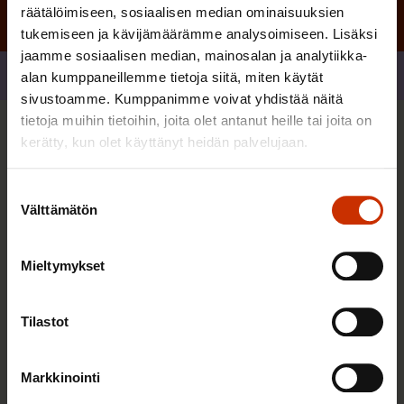
räätälöimiseen, sosiaalisen median ominaisuuksien
tukemiseen ja kävijämäärämme analysoimiseen. Lisäksi
jaamme sosiaalisen median, mainosalan ja analytiikka-
Jaa
alan kumppaneillemme tietoja siitä, miten käytät
sivustoamme. Kumppanimme voivat yhdistää näitä
tietoja muihin tietoihin, joita olet antanut heille tai joita on
kerätty, kun olet käyttänyt heidän palvelujaan.
Sinua saattaa myös kiinnostaa
Suostumuksen
AY-LIIKE SUOMESSA JA MAAILMALLA
Välttämätön
valinta
Mieltymykset
Tilastot
Markkinointi