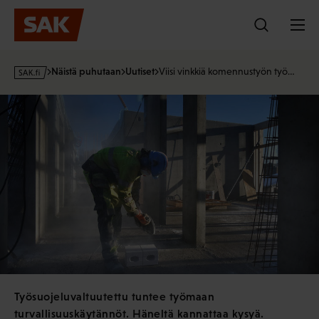
Hyppää
sisältöön
s
Näistä puhutaan
Uutiset
Viisi vinkkiä komennustyön työ…
a
k
·
f
i
Työsuojeluvaltuutettu tuntee työmaan
turvallisuuskäytännöt. Häneltä kannattaa kysyä.