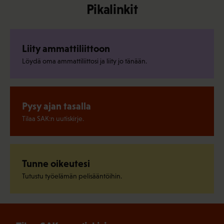
Pikalinkit
Liity ammattiliittoon
Löydä oma ammattiliittosi ja liity jo tänään.
Pysy ajan tasalla
Tilaa SAK:n uutiskirje.
Tunne oikeutesi
Tutustu työelämän pelisääntöihin.