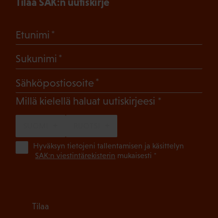
Tilaa SAK:n uutiskirje
(Pakollinen)
Etunimi
(Pakollinen)
Sukunimi
(Pakollinen)
Sähköpostiosoite
(Pakollinen)
Millä kielellä haluat uutiskirjeesi
SUOMI
RUOTSI
(Pa
Hyväksyn tietojeni tallentamisen ja käsittelyn
SAK:n viestintärekisterin
mukaisesti *
Tilaa