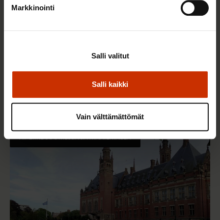
Markkinointi
Salli valitut
25.6.2026 10:35
Työelämän ammattilaiset: Panemme olutta,
Salli kaikki
jonka takana voimme ylpeänä seisoa
Vain välttämättömät
AY-LIIKE SUOMESSA JA MAAILMALLA