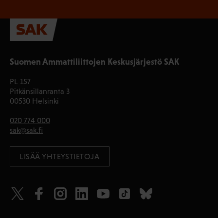
Suomen Ammattiliittojen Keskusjärjestö SAK
PL 157
Pitkänsillanranta 3
00530 Helsinki
020 774 000
sak@sak.fi
LISÄÄ YHTEYSTIETOJA