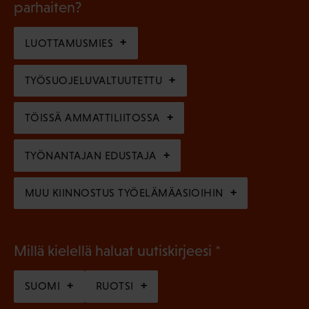
l
parhaiten?
e
o
i
n
l
LUOTTAMUSMIES
n
)
l
e
TYÖSUOJELUVALTUUTETTU
i
n
n
)
TÖISSÄ AMMATTILIITOSSA
e
n
TYÖNANTAJAN EDUSTAJA
)
MUU KIINNOSTUS TYÖELÄMÄASIOIHIN
(
Millä kielellä haluat uutiskirjeesi
P
SUOMI
RUOTSI
a