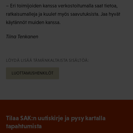
– Eri toimijoiden kanssa verkostoitumalla saat tietoa,
ratkaisumalleja ja kuulet myös saavutuksista. Jaa hyvät
käytännöt muiden kanssa.
Tiina Tenkanen
LÖYDÄ LISÄÄ TÄMÄNKALTAISTA SISÄLTÖÄ:
LUOTTAMUSHENKILÖT
Tilaa SAK:n uutiskirje ja pysy kartalla
tapahtumista