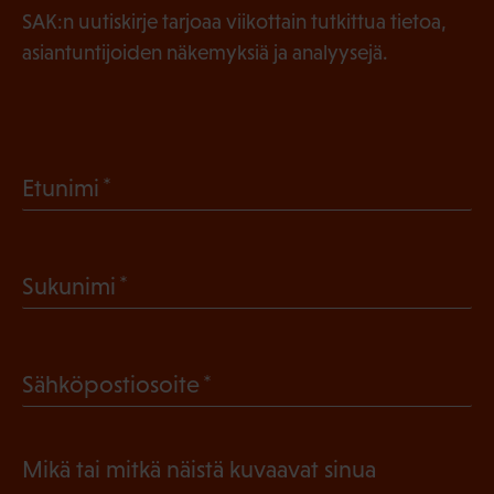
SAK:n uutiskirje tarjoaa viikottain tutkittua tietoa,
asiantuntijoiden näkemyksiä ja analyysejä.
(
Etunimi
P
a
(
Sukunimi
k
P
o
a
l
(
Sähköpostiosoite
k
l
P
o
i
a
l
Mikä tai mitkä näistä kuvaavat sinua
n
k