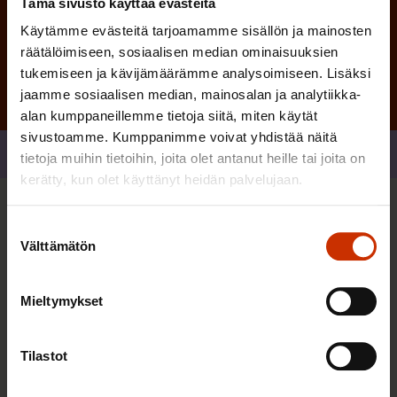
Tämä sivusto käyttää evästeitä
Tilaa
Käytämme evästeitä tarjoamamme sisällön ja mainosten
räätälöimiseen, sosiaalisen median ominaisuuksien
tukemiseen ja kävijämäärämme analysoimiseen. Lisäksi
jaamme sosiaalisen median, mainosalan ja analytiikka-
alan kumppaneillemme tietoja siitä, miten käytät
sivustoamme. Kumppanimme voivat yhdistää näitä
Jaa
tietoja muihin tietoihin, joita olet antanut heille tai joita on
kerätty, kun olet käyttänyt heidän palvelujaan.
Sinua saattaa myös kiinnostaa
Suostumuksen
Välttämätön
valinta
AY-LIIKE SUOMESSA JA MAAILMALLA
Mieltymykset
Tilastot