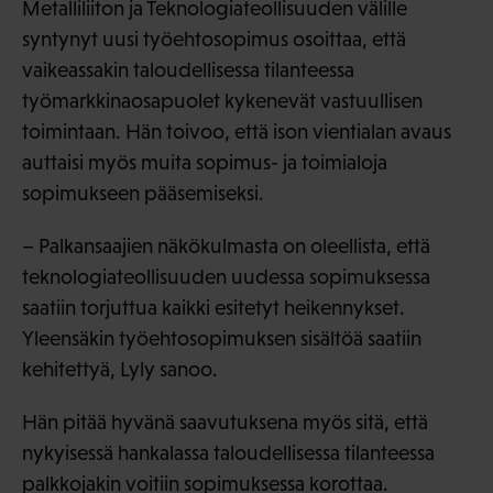
Metalliliiton ja Teknologiateollisuuden välille
syntynyt uusi työehtosopimus osoittaa, että
vaikeassakin taloudellisessa tilanteessa
työmarkkinaosapuolet kykenevät vastuullisen
toimintaan. Hän toivoo, että ison vientialan avaus
auttaisi myös muita sopimus- ja toimialoja
sopimukseen pääsemiseksi.
– Palkansaajien näkökulmasta on oleellista, että
teknologiateollisuuden uudessa sopimuksessa
saatiin torjuttua kaikki esitetyt heikennykset.
Yleensäkin työehtosopimuksen sisältöä saatiin
kehitettyä, Lyly sanoo.
Hän pitää hyvänä saavutuksena myös sitä, että
nykyisessä hankalassa taloudellisessa tilanteessa
palkkojakin voitiin sopimuksessa korottaa.