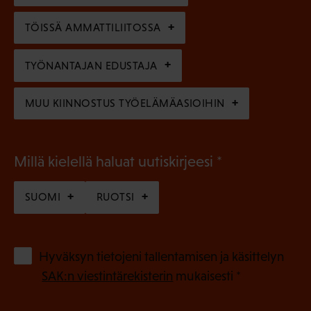
n
n
)
TÖISSÄ AMMATTILIITOSSA
e
n
TYÖNANTAJAN EDUSTAJA
)
MUU KIINNOSTUS TYÖELÄMÄASIOIHIN
(
Millä kielellä haluat uutiskirjeesi
P
SUOMI
RUOTSI
a
k
o
(
Hyväksyn tietojeni tallentamisen ja käsittelyn
P
l
SAK:n viestintärekisterin
mukaisesti *
a
l