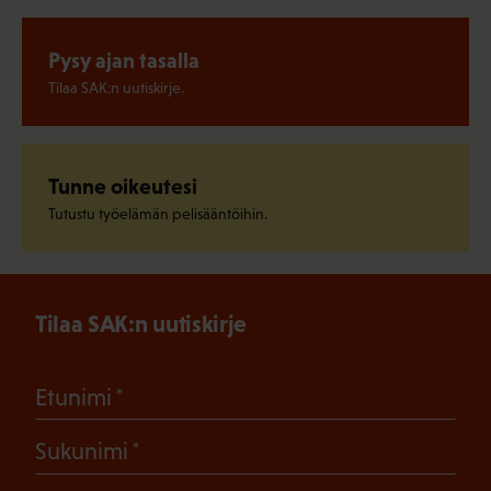
Pysy ajan tasalla
Tilaa SAK:n uutiskirje.
Tunne oikeutesi
Tutustu työelämän pelisääntöihin.
Tilaa SAK:n uutiskirje
(Pakollinen)
Etunimi
(Pakollinen)
Sukunimi