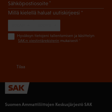
(Pakollinen)
Sähköpostiosoite
(Pakollinen)
Millä kielellä haluat uutiskirjeesi
SUOMI
RUOTSI
(Pa
Hyväksyn tietojeni tallentamisen ja käsittelyn
SAK:n viestintärekisterin
mukaisesti *
Tilaa
Suomen Ammattiliittojen Keskusjärjestö SAK