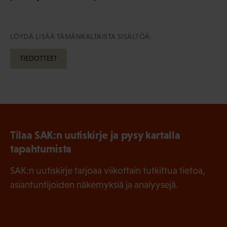
LÖYDÄ LISÄÄ TÄMÄNKALTAISTA SISÄLTÖÄ:
TIEDOTTEET
Tilaa SAK:n uutiskirje ja pysy kartalla
tapahtumista
SAK:n uutiskirje tarjoaa viikottain tutkittua tietoa,
asiantuntijoiden näkemyksiä ja analyysejä.