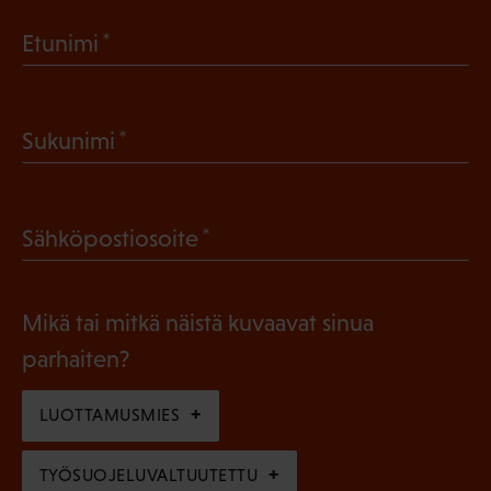
(
Etunimi
P
a
(
Sukunimi
k
P
o
a
l
(
Sähköpostiosoite
k
l
P
o
i
a
l
Mikä tai mitkä näistä kuvaavat sinua
n
k
l
parhaiten?
e
o
i
n
l
LUOTTAMUSMIES
n
)
l
e
TYÖSUOJELUVALTUUTETTU
i