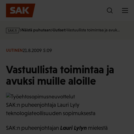
Hyppää
sisältöön
s
Näistä puhutaan
Uutiset
Vastuullista toimintaa ja avuk…
a
k
·
21.8.2009 5:09
UUTINEN
f
i
Vastuullista toimintaa ja
avuksi muille aloille
SAK:n puheenjohtaja Lauri Lyly
teknologiateollisuuden sopimuksesta
Lauri Lylyn
SAK:n puheenjohtajan
mielestä