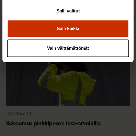
työsuhdeturvaa ja työelämän tasa-arvoa
Salli valitut
Salli kaikki
TASA-ARVO JA YHDENVERTAISUUS
Vain välttämättömät
13.2.2026 6:30
Kokoomus pinkkipesee tasa-arvolailla