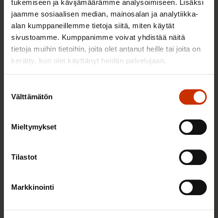
tukemiseen ja kävijämäärämme analysoimiseen. Lisäksi
3.6.2026 13:34
jaamme sosiaalisen median, mainosalan ja analytiikka-
Mikä muuttui määräaikaisissa työsuhteissa? Lue
alan kumppaneillemme tietoja siitä, miten käytät
juristin vastaukset!
sivustoamme. Kumppanimme voivat yhdistää näitä
tietoja muihin tietoihin, joita olet antanut heille tai joita on
kerätty, kun olet käyttänyt heidän palvelujaan.
TASA-ARVO JA YHDENVERTAISUUS
Suostumuksen
Välttämätön
valinta
Mieltymykset
Tilastot
Markkinointi
14.5.2026 8:55
Hallitus heikentää jälleen työntekijöiden