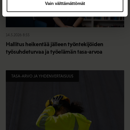
Vain välttämättömät
14.5.2026 8:55
Hallitus heikentää jälleen työntekijöiden
työsuhdeturvaa ja työelämän tasa-arvoa
TASA-ARVO JA YHDENVERTAISUUS