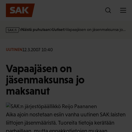
Hyppää
sisältöön
s
Näistä puhutaan
Uutiset
Vapaajäsen on jäsenmaksunsa jo…
a
k
·
12.3.2007 10:40
UUTINEN
f
i
Vapaajäsen on
jäsenmaksunsa jo
maksanut
Aika ajoin nostetaan esiin vanha uutinen SAK:laisten
liittojen jäsenmääristä. Tuoreita tietoja kerätään
parhaillaan, mutta ennakkotietojen mukaan