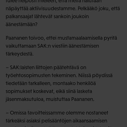
tulee helposti mieleen, että meitä halutaan
näpäyttää aktiivisuudestamme. Pelkääkö joku, että
palkansaajat lähtevät sankoin joukoin
äänestämään?
Paananen toivoo, ettei mustamaalaamisella pyritä
vaikuttamaan SAK:n viestiin äänestämisen
tärkeydestä.
– SAK:laisten liittojen päätehtävä on
työehtosopimusten tekeminen. Niissä pöydissä
tiedetään tarkalleen, montaako henkilöä
sopimukset koskevat, eikä siinä lasketa
jäsenmaksutuloa, muistuttaa Paananen.
– Omissa tavoitteissamme olemme nostaneet
tärkeäksi asiaksi pelisääntöjen aikaansaamisen