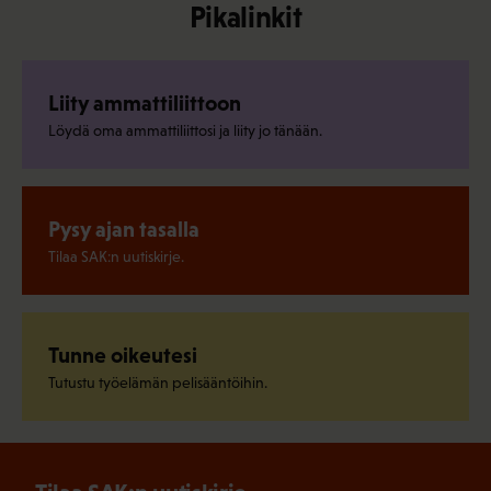
Pikalinkit
Liity ammattiliittoon
Löydä oma ammattiliittosi ja liity jo tänään.
Pysy ajan tasalla
Tilaa SAK:n uutiskirje.
Tunne oikeutesi
Tutustu työelämän pelisääntöihin.