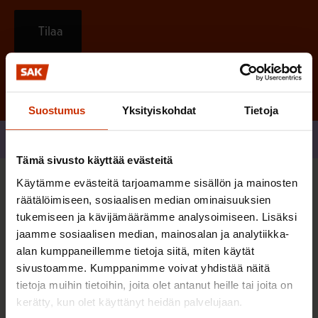
Tilaa
Suostumus
Yksityiskohdat
Tietoja
Jaa
Tämä sivusto käyttää evästeitä
Käytämme evästeitä tarjoamamme sisällön ja mainosten
Sinua saattaa myös kiinnostaa
räätälöimiseen, sosiaalisen median ominaisuuksien
tukemiseen ja kävijämäärämme analysoimiseen. Lisäksi
jaamme sosiaalisen median, mainosalan ja analytiikka-
TASA-ARVO JA YHDENVERTAISUUS
alan kumppaneillemme tietoja siitä, miten käytät
sivustoamme. Kumppanimme voivat yhdistää näitä
tietoja muihin tietoihin, joita olet antanut heille tai joita on
kerätty, kun olet käyttänyt heidän palvelujaan.