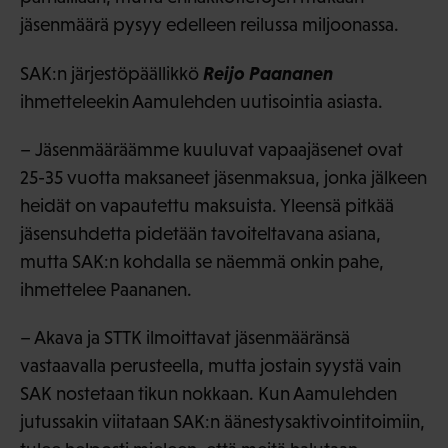
jäsenmäärä pysyy edelleen reilussa miljoonassa.
Reijo Paananen
SAK:n järjestöpäällikkö
ihmetteleekin Aamulehden uutisointia asiasta.
– Jäsenmääräämme kuuluvat vapaajäsenet ovat
25-35 vuotta maksaneet jäsenmaksua, jonka jälkeen
heidät on vapautettu maksuista. Yleensä pitkää
jäsensuhdetta pidetään tavoiteltavana asiana,
mutta SAK:n kohdalla se näemmä onkin pahe,
ihmettelee Paananen.
– Akava ja STTK ilmoittavat jäsenmääränsä
vastaavalla perusteella, mutta jostain syystä vain
SAK nostetaan tikun nokkaan. Kun Aamulehden
jutussakin viitataan SAK:n äänestysaktivointitoimiin,