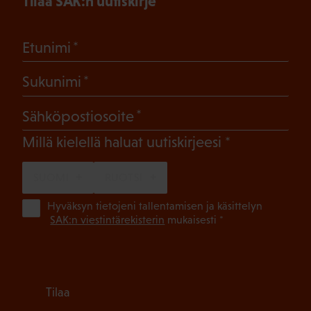
Tilaa SAK:n uutiskirje
(Pakollinen)
Etunimi
(Pakollinen)
Sukunimi
(Pakollinen)
Sähköpostiosoite
(Pakollinen)
Millä kielellä haluat uutiskirjeesi
SUOMI
RUOTSI
(Pa
Hyväksyn tietojeni tallentamisen ja käsittelyn
SAK:n viestintärekisterin
mukaisesti *
Tilaa