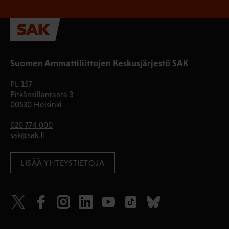
Suomen Ammattiliittojen Keskusjärjestö SAK
PL 157
Pitkänsillanranta 3
00530 Helsinki
020 774 000
sak@sak.fi
LISÄÄ YHTEYSTIETOJA