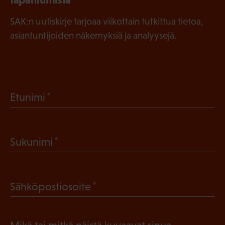
SAK:n uutiskirje tarjoaa viikottain tutkittua tietoa,
asiantuntijoiden näkemyksiä ja analyysejä.
(
Etunimi
P
a
(
Sukunimi
k
P
o
a
l
(
Sähköpostiosoite
k
l
P
o
i
a
l