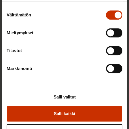
Suostumuksen
Välttämätön
valinta
Mieltymykset
3.6.2026 13:34
Tilastot
Mikä muuttui määräaikaisissa työsuhteissa? Lue
juristin vastaukset!
Markkinointi
TASA-ARVO JA YHDENVERTAISUUS
Salli valitut
Salli kaikki