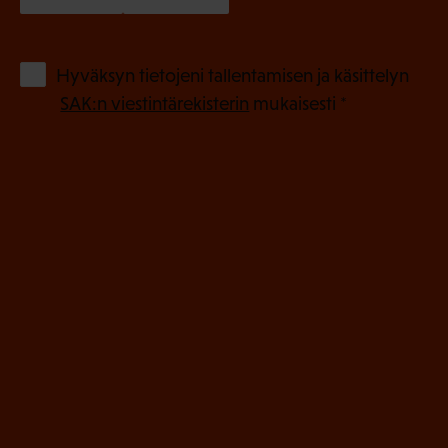
a
k
o
(
Hyväksyn tietojeni tallentamisen ja käsittelyn
P
l
SAK:n viestintärekisterin
mukaisesti *
a
l
k
i
o
n
l
e
l
i
n
n
)
e
n
)