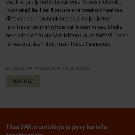
vuokra- ja silpputyötä vastentahtoisesti tekeville
työntekijöille. Heillä on usein tarpeeksi ongelmia
riittävän elannon hankinnassa ja he jos jotkut
tarvitsevat ammattiyhdistysliikkeen tukea. Meille
he eivät ole ”kupla SAK-laisten lukumäärässä”, vaan
tärkeä osa jäsenistöä, määrittelee Paananen.
LÖYDÄ LISÄÄ TÄMÄNKALTAISTA SISÄLTÖÄ:
TIEDOTTEET
Tilaa SAK:n uutiskirje ja pysy kartalla
tapahtumista