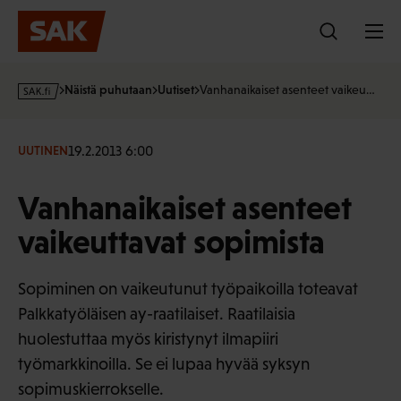
Hyppää
sisältöön
s
Näistä puhutaan
Uutiset
Vanhanaikaiset asenteet vaikeu…
a
k
·
19.2.2013 6:00
UUTINEN
f
i
Vanhanaikaiset asenteet
vaikeuttavat sopimista
Sopiminen on vaikeutunut työpaikoilla toteavat
Palkkatyöläisen ay-raatilaiset. Raatilaisia
huolestuttaa myös kiristynyt ilmapiiri
työmarkkinoilla. Se ei lupaa hyvää syksyn
sopimuskierrokselle.