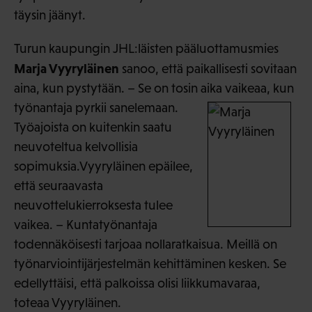
täysin jäänyt.
Turun kaupungin JHL:läisten pääluottamusmies
Marja Vyyryläinen
sanoo, että paikallisesti sovitaan
aina, kun pystytään. – Se on tosin aika
vaikeaa, kun
työnantaja pyrkii sanelemaan.
Työajoista on kuitenkin saatu
neuvoteltua kelvollisia
sopimuksia.Vyyryläinen epäilee,
että seuraavasta
neuvottelukierroksesta tulee
vaikea. – Kuntatyönantaja
todennäköisesti tarjoaa nollaratkaisua. Meillä on
työnarviointijärjestelmän kehittäminen kesken. Se
edellyttäisi, että palkoissa olisi liikkumavaraa,
toteaa Vyyryläinen.