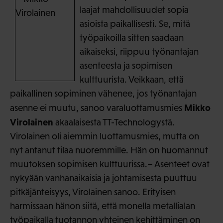
laajat mahdollisuudet sopia
asioista paikallisesti. Se, mitä
työpaikoilla sitten saadaan
aikaiseksi, riippuu työnantajan
asenteesta ja sopimisen
kulttuurista. Veikkaan, että
paikallinen sopiminen vähenee, jos työnantajan
Mikko
asenne ei muutu, sanoo varaluottamusmies
Virolainen
akaalaisesta TT-Technologystä.
Virolainen oli aiemmin luottamusmies, mutta on
nyt antanut tilaa nuoremmille. Hän on huomannut
muutoksen sopimisen kulttuurissa.– Asenteet ovat
nykyään vanhanaikaisia ja johtamisesta puuttuu
pitkäjänteisyys, Virolainen sanoo. Erityisen
harmissaan hänon siitä, että monella metallialan
työpaikalla tuotannon yhteinen kehittäminen on