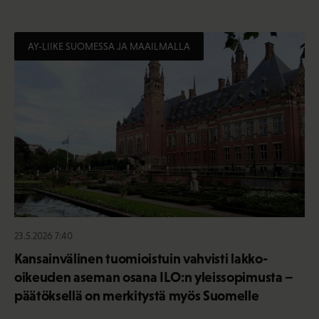
AY-LIIKE SUOMESSA JA MAAILMALLA
23.5.2026 7:40
Kansainvälinen tuomioistuin vahvisti lakko-
oikeuden aseman osana ILO:n yleissopimusta –
päätöksellä on merkitystä myös Suomelle