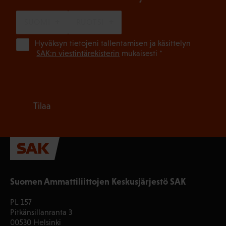
SUOMI
RUOTSI
(Pa
Hyväksyn tietojeni tallentamisen ja käsittelyn
SAK:n viestintärekisterin
mukaisesti *
Tilaa
Suomen Ammattiliittojen Keskusjärjestö SAK
PL 157
Pitkänsillanranta 3
00530 Helsinki