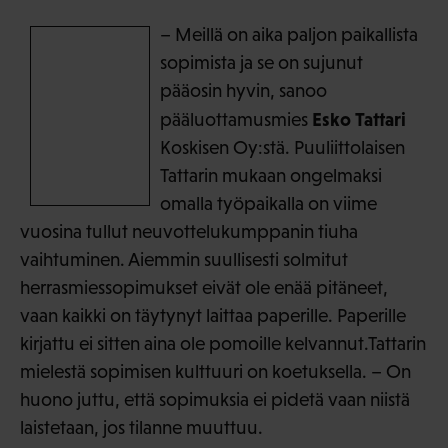
– Meillä on aika paljon paikallista
sopimista ja se on sujunut
pääosin hyvin, sanoo
Esko Tattari
pääluottamusmies
Koskisen Oy:stä. Puuliittolaisen
Tattarin mukaan ongelmaksi
omalla työpaikalla on viime
vuosina tullut neuvottelukumppanin tiuha
vaihtuminen. Aiemmin suullisesti solmitut
herrasmiessopimukset eivät ole enää pitäneet,
vaan kaikki on täytynyt laittaa paperille. Paperille
kirjattu ei sitten aina ole pomoille kelvannut.Tattarin
mielestä sopimisen kulttuuri on koetuksella. – On
huono juttu, että sopimuksia ei pidetä vaan niistä
laistetaan, jos tilanne muuttuu.