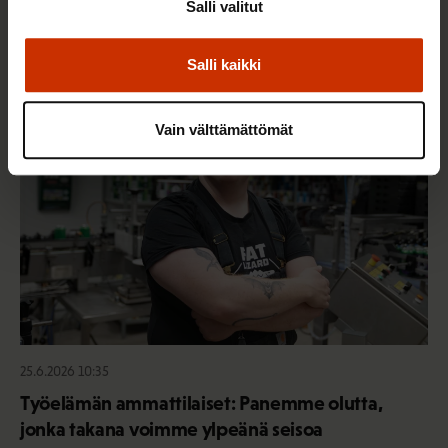
Salli valitut
Sinua saattaa myös kiinnostaa
Salli kaikki
AY-LIIKE SUOMESSA JA MAAILMALLA
Vain välttämättömät
25.6.2026 10:35
Työelämän ammattilaiset: Panemme olutta,
jonka takana voimme ylpeänä seisoa