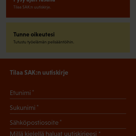
Tilaa SAK:n uutiskirje.
Tunne oikeutesi
Tutustu työelämän pelisääntöihin.
Tilaa SAK:n uutiskirje
(Pakollinen)
Etunimi
(Pakollinen)
Sukunimi
(Pakollinen)
Sähköpostiosoite
(Pakollinen)
Millä kielellä haluat uutiskirjeesi