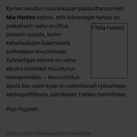
Kymen seudun osuuskaupan pääluottamusmies
Mia Harkko
kertoo, että työnantajan kanssa on
paikallisesti saatu
sovittua
joistakin asioista, kuten
kahvitaukojen lisäämisestä
suhteellisen kivuttomasti.
Työnantajan asenne on viime
aikoina kuitenkin muuttunut
nihkeämmäksi. – Neuvottelun
sijasta liian usein kyse on valitettavasti työnantajan
sanelupolitiikasta, pamilainen Harkko harmittelee.
Pirjo Pajunen
LÖYDÄ LISÄÄ TÄMÄNKALTAISTA SISÄLTÖÄ: