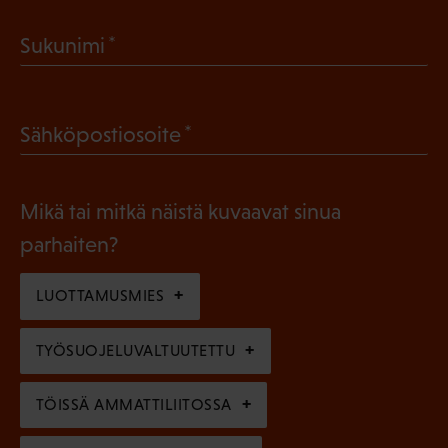
a
(
Sukunimi
k
P
o
a
l
(
Sähköpostiosoite
k
l
P
o
i
a
l
Mikä tai mitkä näistä kuvaavat sinua
n
k
l
parhaiten?
e
o
i
n
l
LUOTTAMUSMIES
n
)
l
e
TYÖSUOJELUVALTUUTETTU
i
n
n
)
TÖISSÄ AMMATTILIITOSSA
e