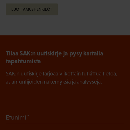
LUOTTAMUSHENKILÖT
Tilaa SAK:n uutiskirje ja pysy kartalla
tapahtumista
SAK:n uutiskirje tarjoaa viikottain tutkittua tietoa,
asiantuntijoiden näkemyksiä ja analyysejä.
(
Etunimi
P