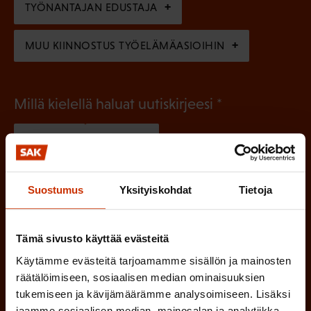
n
TYÖNANTAJAN EDUSTAJA
)
MUU KIINNOSTUS TYÖELÄMÄASIOIHIN
(
Millä kielellä haluat uutiskirjeesi
P
SUOMI
RUOTSI
a
k
Suostumus
Yksityiskohdat
Tietoja
o
(
Hyväksyn tietojeni tallentamisen ja käsittelyn
P
l
SAK:n viestintärekisterin
mukaisesti *
a
l
Tämä sivusto käyttää evästeitä
k
Käytämme evästeitä tarjoamamme sisällön ja mainosten
i
o
räätälöimiseen, sosiaalisen median ominaisuuksien
n
l
tukemiseen ja kävijämäärämme analysoimiseen. Lisäksi
e
l
jaamme sosiaalisen median, mainosalan ja analytiikka-