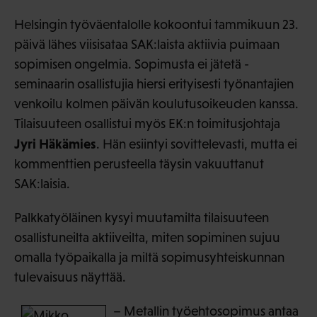
Helsingin työväentalolle kokoontui tammikuun 23.
päivä lähes viisisataa SAK:laista aktiivia puimaan
sopimisen ongelmia. Sopimusta ei jätetä -
seminaarin osallistujia hiersi erityisesti työnantajien
venkoilu kolmen päivän koulutusoikeuden kanssa.
Tilaisuuteen osallistui myös EK:n toimitusjohtaja
Jyri Häkämies
. Hän esiintyi sovittelevasti, mutta ei
kommenttien perusteella täysin vakuuttanut
SAK:laisia.
Palkkatyöläinen kysyi muutamilta tilaisuuteen
osallistuneilta aktiiveilta, miten sopiminen sujuu
omalla työpaikalla ja miltä sopimusyhteiskunnan
tulevaisuus näyttää.
– Metallin työehtosopimus antaa