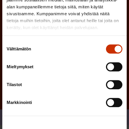
i
alan kumppaneillemme tietoja siitä, miten käytät
n
sivustoamme. Kumppanimme voivat yhdistää näitä
n
)
tietoja muihin tietoihin, joita olet antanut heille tai joita on
e
kerätty, kun olet käyttänyt heidän palvelujaan.
n
)
Suostumuksen
Välttämätön
valinta
Mieltymykset
Tilaa
Tilastot
Markkinointi
Jaa