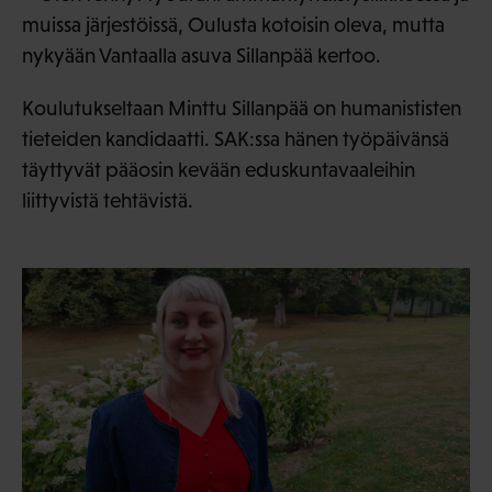
muissa järjestöissä, Oulusta kotoisin oleva, mutta
nykyään Vantaalla asuva Sillanpää kertoo.
Koulutukseltaan Minttu Sillanpää on humanististen
tieteiden kandidaatti. SAK:ssa hänen työpäivänsä
täyttyvät pääosin kevään eduskuntavaaleihin
liittyvistä tehtävistä.