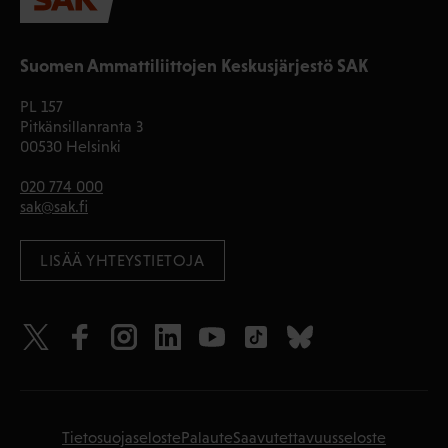
Suomen Ammattiliittojen Keskusjärjestö SAK
PL 157
Pitkänsillanranta 3
00530 Helsinki
020 774 000
sak@sak.fi
LISÄÄ YHTEYSTIETOJA
Tietosuojaseloste
Palaute
Saavutettavuusseloste