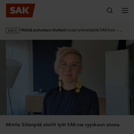
Hyppää
sisältöön
s
Näistä puhutaan
Uutiset
Uusia työntekijöitä SAK:hon – …
a
k
·
f
i
Minttu Sillanpää aloitti työt SAK:ssa syyskuun alussa.