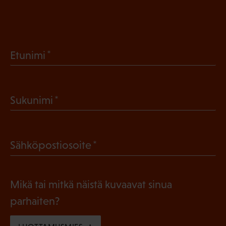
(
Etunimi
P
a
(
Sukunimi
k
P
o
a
l
(
Sähköpostiosoite
k
l
P
o
i
a
l
Mikä tai mitkä näistä kuvaavat sinua
n
k
l
parhaiten?
e
o
i
n