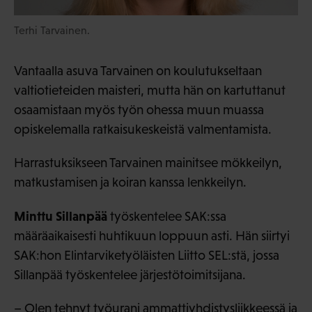
Terhi Tarvainen.
Vantaalla asuva Tarvainen on koulutukseltaan
valtiotieteiden maisteri, mutta hän on kartuttanut
osaamistaan myös työn ohessa muun muassa
opiskelemalla ratkaisukeskeistä valmentamista.
Harrastuksikseen Tarvainen mainitsee mökkeilyn,
matkustamisen ja koiran kanssa lenkkeilyn.
Minttu Sillanpää
työskentelee SAK:ssa
määräaikaisesti huhtikuun loppuun asti. Hän siirtyi
SAK:hon Elintarviketyöläisten Liitto SEL:stä, jossa
Sillanpää työskentelee järjestötoimitsijana.
– Olen tehnyt työurani ammattiyhdistysliikkeessä ja