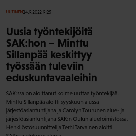
14.9.2022 9:25
UUTINEN
Uusia työntekijöitä
SAK:hon – Minttu
Sillanpää keskittyy
työssään tuleviin
eduskuntavaaleihin
SAK:ssa on aloittanut kolme uuttaa työntekijää.
Minttu Sillanpää aloitti syyskuun alussa
järjestöasiantuntijana ja Carolyn Tourunen alue- ja
järjestöasiantuntijana SAK:n Oulun aluetoimistossa.
Henkilöstösuunnittelija Terhi Tarvainen aloitti
SAK:ssa elokuun alussa.