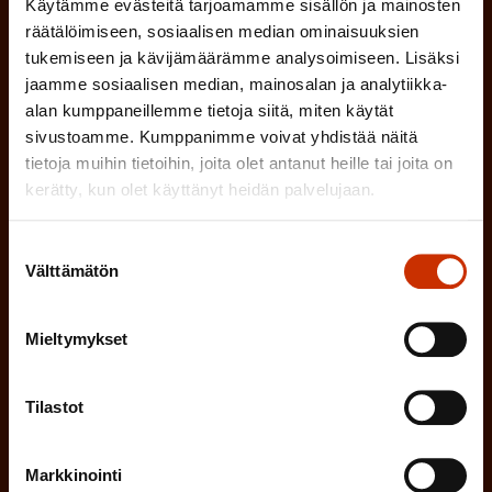
Käytämme evästeitä tarjoamamme sisällön ja mainosten
P
l
SAK:n viestintärekisterin
mukaisesti *
räätälöimiseen, sosiaalisen median ominaisuuksien
a
l
tukemiseen ja kävijämäärämme analysoimiseen. Lisäksi
k
jaamme sosiaalisen median, mainosalan ja analytiikka-
i
o
alan kumppaneillemme tietoja siitä, miten käytät
n
l
sivustoamme. Kumppanimme voivat yhdistää näitä
e
tietoja muihin tietoihin, joita olet antanut heille tai joita on
l
kerätty, kun olet käyttänyt heidän palvelujaan.
i
n
n
)
Suostumuksen
e
Välttämätön
valinta
n
)
Mieltymykset
Tilastot
Tilaa
Markkinointi