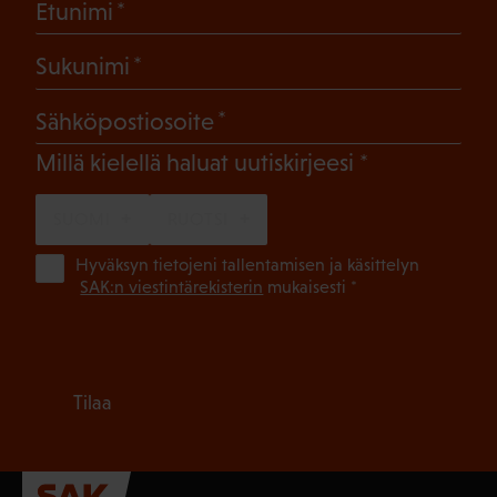
(Pakollinen)
Etunimi
(Pakollinen)
Sukunimi
(Pakollinen)
Sähköpostiosoite
(Pakollinen)
Millä kielellä haluat uutiskirjeesi
SUOMI
RUOTSI
(Pa
Hyväksyn tietojeni tallentamisen ja käsittelyn
SAK:n viestintärekisterin
mukaisesti *
Tilaa