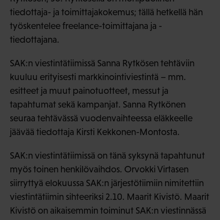
tiedottaja- ja toimittajakokemus; tällä hetkellä hän
työskentelee freelance-toimittajana ja -
tiedottajana.
SAK:n viestintätiimissä Sanna Rytkösen tehtäviin
kuuluu erityisesti markkinointiviestintä – mm.
esitteet ja muut painotuotteet, messut ja
tapahtumat sekä kampanjat. Sanna Rytkönen
seuraa tehtävässä vuodenvaihteessa eläkkeelle
jäävää tiedottaja Kirsti Kekkonen-Montosta.
SAK:n viestintätiimissä on tänä syksynä tapahtunut
myös toinen henkilövaihdos. Orvokki Virtasen
siirryttyä elokuussa SAK:n järjestötiimiin nimitettiin
viestintätiimin sihteeriksi 2.10. Maarit Kivistö. Maarit
Kivistö on aikaisemmin toiminut SAK:n viestinnässä