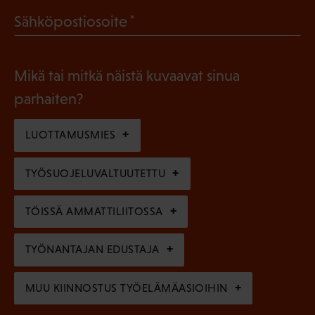
a
l
(
Sähköpostiosoite
k
l
P
o
i
a
l
Mikä tai mitkä näistä kuvaavat sinua
n
k
l
parhaiten?
e
o
i
n
l
LUOTTAMUSMIES
n
)
l
e
TYÖSUOJELUVALTUUTETTU
i
n
n
)
TÖISSÄ AMMATTILIITOSSA
e
n
TYÖNANTAJAN EDUSTAJA
)
MUU KIINNOSTUS TYÖELÄMÄASIOIHIN