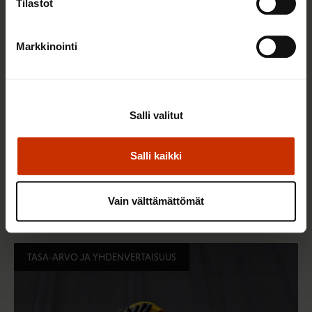
Tilastot
Markkinointi
Salli valitut
Salli kaikki
14.5.2026 8:55
Hallitus heikentää jälleen työntekijöiden
työsuhdeturvaa ja työelämän tasa-arvoa
Vain välttämättömät
TASA-ARVO JA YHDENVERTAISUUS