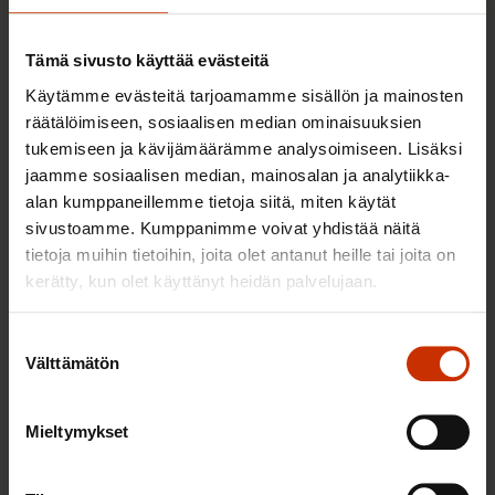
TASA-ARVO JA YHDENVERTAISUUS
Tämä sivusto käyttää evästeitä
Käytämme evästeitä tarjoamamme sisällön ja mainosten
räätälöimiseen, sosiaalisen median ominaisuuksien
tukemiseen ja kävijämäärämme analysoimiseen. Lisäksi
jaamme sosiaalisen median, mainosalan ja analytiikka-
alan kumppaneillemme tietoja siitä, miten käytät
sivustoamme. Kumppanimme voivat yhdistää näitä
tietoja muihin tietoihin, joita olet antanut heille tai joita on
kerätty, kun olet käyttänyt heidän palvelujaan.
3.6.2026 13:34
Mikä muuttui määräaikaisissa työsuhteissa? Lue
Suostumuksen
juristin vastaukset!
Välttämätön
valinta
Mieltymykset
TASA-ARVO JA YHDENVERTAISUUS