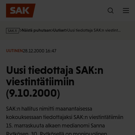
Hyppää
sisältöön
s
Näistä puhutaan
Uutiset
Uusi tiedottaja SAK:n viestint…
a
k
·
28.12.2000 16:47
UUTINEN
f
i
Uusi tiedottaja SAK:n
viestintätiimiin
(9.10.2000)
SAK:n hallitus nimitti maanantaisessa
kokouksessaan tiedottajaksi SAK:n viestintätiimiin
15. marraskuuta alkaen medianomi Sanna
Rytkösen, 30. Rytkösellä on monipuolinen