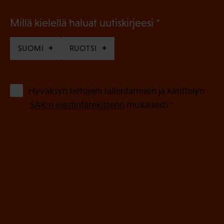
(
Millä kielellä haluat uutiskirjeesi
P
SUOMI
RUOTSI
a
k
o
(
Hyväksyn tietojeni tallentamisen ja käsittelyn
P
l
SAK:n viestintärekisterin
mukaisesti *
a
l
k
i
o
n
l
e
l
i
n
n
)
e