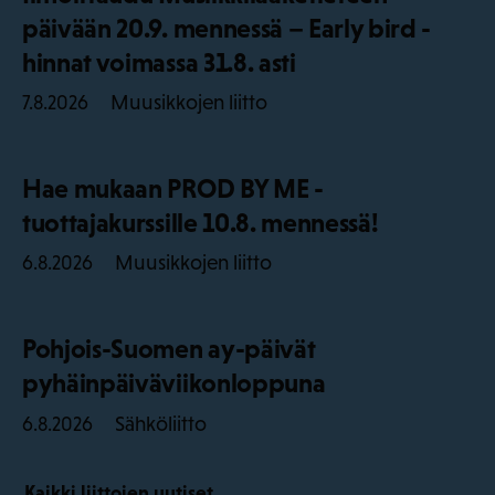
päivään 20.9. mennessä – Early bird -
hinnat voimassa 31.8. asti
Muusikkojen liitto
7.8.2026
Hae mukaan PROD BY ME -
tuottajakurssille 10.8. mennessä!
Muusikkojen liitto
6.8.2026
Pohjois-Suomen ay-päivät
pyhäinpäiväviikonloppuna
Sähköliitto
6.8.2026
Kaikki liittojen uutiset