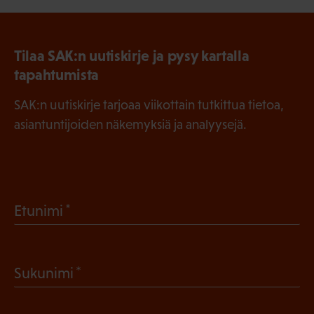
Tilaa SAK:n uutiskirje ja pysy kartalla
tapahtumista
SAK:n uutiskirje tarjoaa viikottain tutkittua tietoa,
asiantuntijoiden näkemyksiä ja analyysejä.
(
Etunimi
P
a
(
Sukunimi
k
P
o