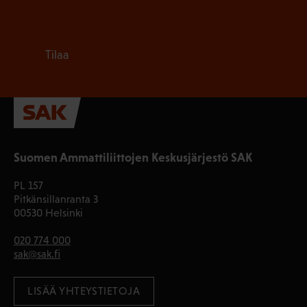
Tilaa
Suomen Ammattiliittojen Keskusjärjestö SAK
PL 157
Pitkänsillanranta 3
00530 Helsinki
020 774 000
sak@sak.fi
LISÄÄ YHTEYSTIETOJA