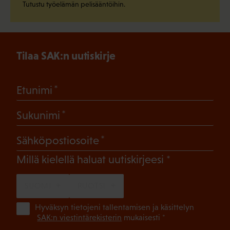
Tutustu työelämän pelisääntöihin.
Tilaa SAK:n uutiskirje
(Pakollinen)
Etunimi
(Pakollinen)
Sukunimi
(Pakollinen)
Sähköpostiosoite
(Pakollinen)
Millä kielellä haluat uutiskirjeesi
SUOMI
RUOTSI
(Pa
Hyväksyn tietojeni tallentamisen ja käsittelyn
SAK:n viestintärekisterin
mukaisesti *